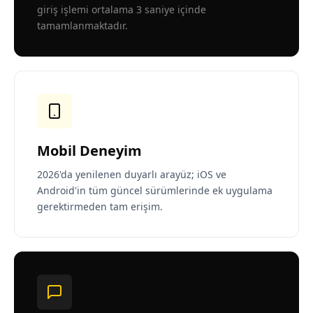
giriş işlemi ortalama 3 saniye içinde
tamamlanmaktadır.
Mobil Deneyim
2026'da yenilenen duyarlı arayüz; iOS ve
Android'in tüm güncel sürümlerinde ek uygulama
gerektirmeden tam erişim.