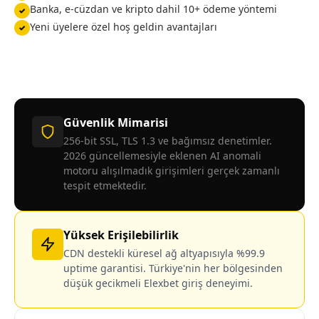
Banka, e-cüzdan ve kripto dahil 10+ ödeme yöntemi
✓
Yeni üyelere özel hoş geldin avantajları
✓
Güvenlik Mimarisi
256-bit SSL, TLS 1.3 ve bağımsız denetimler.
2026 güncellemesiyle eklenen AI anomali
motoru alışılmadık girişimleri gerçek zamanlı
tespit etmektedir.
Yüksek Erişilebilirlik
CDN destekli küresel ağ altyapısıyla %99.9
uptime garantisi. Türkiye'nin her bölgesinden
düşük gecikmeli Elexbet giriş deneyimi.