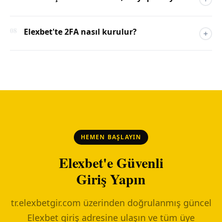
tüm özelliklere erişebilirsiniz.
adres üzerinden Kayıt Ol butonuna tıklayın, formu
doldurun ve e-posta veya SMS doğrulamasını
tamamlayın. Hesabınız hemen aktif olur ve hoş geldin
Elexbet giriş ekranındaki "Şifremi Unuttum"
08
Elexbet'te 2FA nasıl kurulur?
avantajlarına anında kavuşursunuz.
bağlantısına tıklayın. Üyelik e-posta adresinize
sıfırlama bağlantısı gönderilecektir. Bağlantı 15 dakika
geçerlidir. E-posta gelmezse spam klasörünüzü
Elexbet hesabınıza giriş yapın, sağ üstteki profil
kontrol edin; sorun devam ederse Elexbet canlı
menüsünden Güvenlik Ayarları'na gidin ve İki Faktörlü
desteğe başvurun.
Doğrulama seçeneğini aktif hale getirin. SMS veya
authenticator uygulama seçeneklerinden birini tercih
edin. SMS'e kıyasla authenticator uygulaması (Google,
Microsoft) SIM swap saldırılarına karşı çok daha
güvenlidir.
HEMEN BAŞLAYIN
Elexbet'e Güvenli
Giriş Yapın
tr.elexbetgir.com üzerinden doğrulanmış güncel
Elexbet giriş adresine ulaşın ve tüm üye