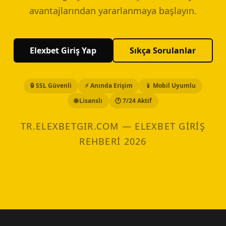
avantajlarından yararlanmaya başlayın.
Elexbet Giriş Yap
Sıkça Sorulanlar
🔒 SSL Güvenli
⚡ Anında Erişim
📱 Mobil Uyumlu
🌐 Lisanslı
🕐 7/24 Aktif
TR.ELEXBETGIR.COM — ELEXBET GİRİŞ
REHBERİ 2026