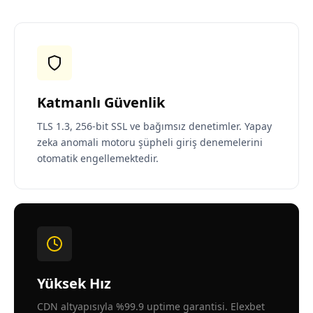
Katmanlı Güvenlik
TLS 1.3, 256-bit SSL ve bağımsız denetimler. Yapay
zeka anomali motoru şüpheli giriş denemelerini
otomatik engellemektedir.
Yüksek Hız
CDN altyapısıyla %99.9 uptime garantisi. Elexbet