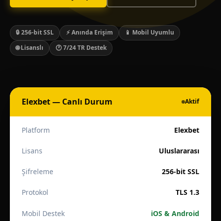
🔒 256-bit SSL
⚡ Anında Erişim
📱 Mobil Uyumlu
🌐 Lisanslı
🕐 7/24 TR Destek
Elexbet — Canlı Durum
Aktif
Platform
Elexbet
Lisans
Uluslararası
Şifreleme
256-bit SSL
Protokol
TLS 1.3
Mobil Destek
iOS & Android