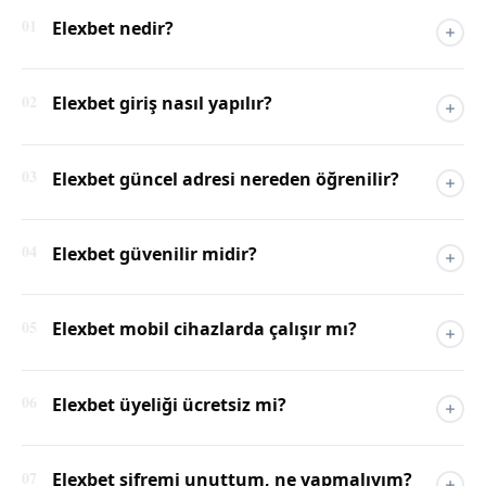
01
Elexbet nedir?
Elexbet, uluslararası lisans kapsamında faaliyet
02
Elexbet giriş nasıl yapılır?
gösteren, Türk kullanıcılara tam Türkçe arayüz ve 7/24
destek sunan dijital eğlence ve interaktif içerik
platformudur. Güvenlik odaklı altyapısı ve kesintisiz
tr.elexbetgir.com üzerinden doğrulanmış güncel
03
Elexbet güncel adresi nereden öğrenilir?
erişim altyapısıyla kullanıcı memnuniyetini öncelikli
Elexbet giriş adresini edinin. Adresi tarayıcınıza
hedef olarak benimseyen Elexbet, yıllar içinde güçlü
doğrudan yazın; URL'de kilit simgesi ve "https://"
bir üye tabanı oluşturmuştur.
olduğunu doğrulayın. Kullanıcı adı ve şifrenizi giriş
Elexbet güncel giriş adresi için tr.elexbetgir.com
04
Elexbet güvenilir midir?
formuna girin, Giriş butonuna tıklayın. 2FA aktifse
sayfasını düzenli olarak takip edin. Adres değişiklikleri
SMS ya da authenticator kodunuzu da girerek işlemi
anlık olarak güncellenmektedir. Arama motorlarından
tamamlayın.
ulaşılan sonuçlar her zaman resmi adres
Evet. Elexbet, uluslararası lisans çerçevesinde faaliyet
05
Elexbet mobil cihazlarda çalışır mı?
olmayabileceğinden, doğrulama için bu sayfayı
göstermekte olup bağımsız güvenlik denetimlerinden
kullanın ve adresi tarayıcınızda yer imi olarak
geçmektedir. 256-bit SSL şifreleme, TLS 1.3 protokolü
kaydedin.
ve yapay zeka destekli anomali tespiti, platformun
Evet. Elexbet'in 2026'da yenilenen duyarlı (responsive)
06
Elexbet üyeliği ücretsiz mi?
güvenlik standartlarını yüksek tutmaktadır.
arayüzü iOS ve Android'in tüm güncel sürümlerinde
sorunsuz çalışmaktadır. Ek uygulama indirmeye gerek
kalmadan mobil tarayıcıdan Elexbet giriş yapabilir,
Evet, Elexbet üyeliği tamamen ücretsizdir. Güncel
07
Elexbet şifremi unuttum, ne yapmalıyım?