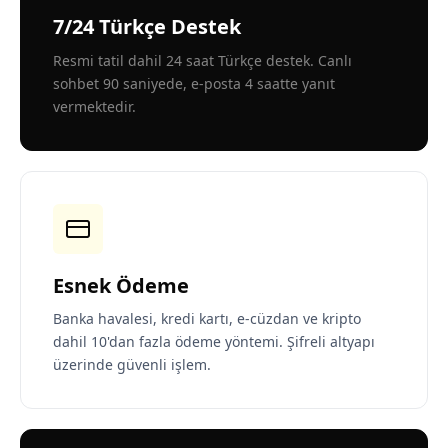
7/24 Türkçe Destek
Resmi tatil dahil 24 saat Türkçe destek. Canlı
sohbet 90 saniyede, e-posta 4 saatte yanıt
vermektedir.
Esnek Ödeme
Banka havalesi, kredi kartı, e-cüzdan ve kripto
dahil 10'dan fazla ödeme yöntemi. Şifreli altyapı
üzerinde güvenli işlem.