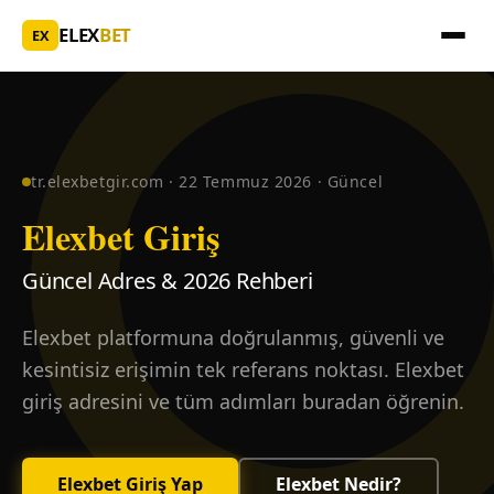
ELEX
BET
EX
tr.elexbetgir.com · 22 Temmuz 2026 · Güncel
Elexbet Giriş
Güncel Adres & 2026 Rehberi
Elexbet platformuna doğrulanmış, güvenli ve
kesintisiz erişimin tek referans noktası. Elexbet
giriş adresini ve tüm adımları buradan öğrenin.
Elexbet Giriş Yap
Elexbet Nedir?