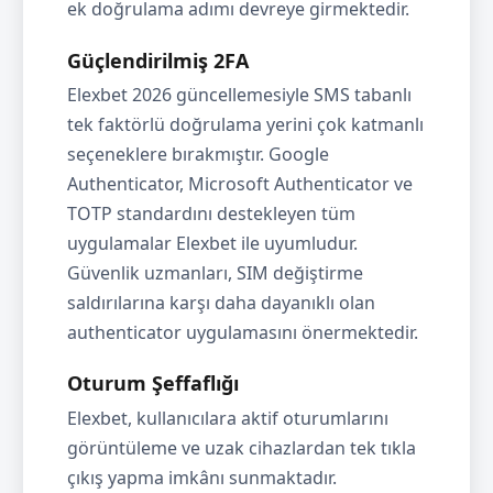
ek doğrulama adımı devreye girmektedir.
Güçlendirilmiş 2FA
Elexbet 2026 güncellemesiyle SMS tabanlı
tek faktörlü doğrulama yerini çok katmanlı
seçeneklere bırakmıştır. Google
Authenticator, Microsoft Authenticator ve
TOTP standardını destekleyen tüm
uygulamalar Elexbet ile uyumludur.
Güvenlik uzmanları, SIM değiştirme
saldırılarına karşı daha dayanıklı olan
authenticator uygulamasını önermektedir.
Oturum Şeffaflığı
Elexbet, kullanıcılara aktif oturumlarını
görüntüleme ve uzak cihazlardan tek tıkla
çıkış yapma imkânı sunmaktadır.