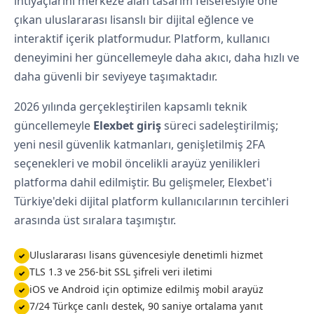
ihtiyaçlarını merkeze alan tasarım felsefesiyle öne
çıkan uluslararası lisanslı bir dijital eğlence ve
interaktif içerik platformudur. Platform, kullanıcı
deneyimini her güncellemeyle daha akıcı, daha hızlı ve
daha güvenli bir seviyeye taşımaktadır.
2026 yılında gerçekleştirilen kapsamlı teknik
güncellemeyle
Elexbet giriş
süreci sadeleştirilmiş;
yeni nesil güvenlik katmanları, genişletilmiş 2FA
seçenekleri ve mobil öncelikli arayüz yenilikleri
platforma dahil edilmiştir. Bu gelişmeler, Elexbet'i
Türkiye'deki dijital platform kullanıcılarının tercihleri
arasında üst sıralara taşımıştır.
Uluslararası lisans güvencesiyle denetimli hizmet
✓
TLS 1.3 ve 256-bit SSL şifreli veri iletimi
✓
iOS ve Android için optimize edilmiş mobil arayüz
✓
7/24 Türkçe canlı destek, 90 saniye ortalama yanıt
✓