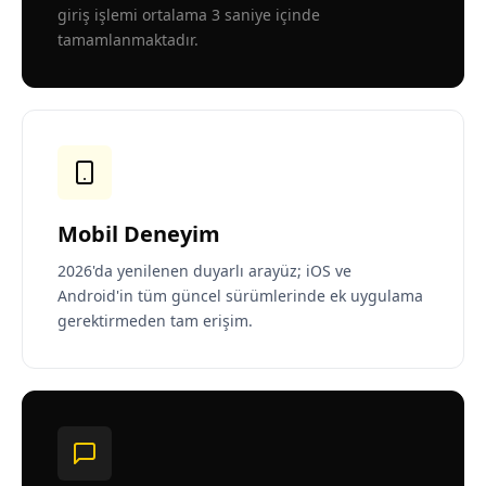
giriş işlemi ortalama 3 saniye içinde
tamamlanmaktadır.
Mobil Deneyim
2026'da yenilenen duyarlı arayüz; iOS ve
Android'in tüm güncel sürümlerinde ek uygulama
gerektirmeden tam erişim.