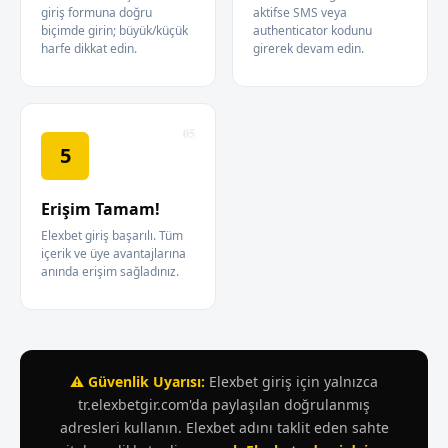
giriş formuna doğru
aktifse SMS veya
biçimde girin; büyük/küçük
authenticator kodunu
harfe dikkat edin.
girerek devam edin.
5
Erişim Tamam!
Elexbet giriş başarılı. Tüm
içerik ve üye avantajlarına
anında erişim sağladınız.
⚠ Güvenlik Uyarısı:
Elexbet giriş için yalnızca
tr.elexbetgir.com'da paylaşılan doğrulanmış
adresleri kullanın. Elexbet adını taklit eden sahte