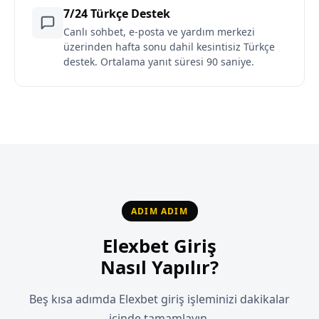
7/24 Türkçe Destek
Canlı sohbet, e-posta ve yardım merkezi
üzerinden hafta sonu dahil kesintisiz Türkçe
destek. Ortalama yanıt süresi 90 saniye.
ADIM ADIM
Elexbet Giriş
Nasıl Yapılır?
Beş kısa adımda Elexbet giriş işleminizi dakikalar
içinde tamamlayın.