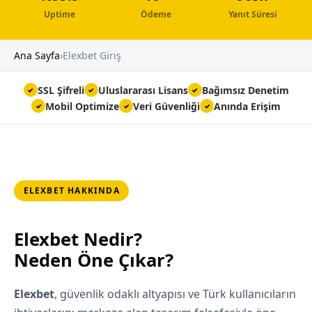
Uptime
Ödeme
Yanıt Süresi
Ana Sayfa
›
Elexbet Giriş
SSL Şifreli
Uluslararası Lisans
Bağımsız Denetim
✓
✓
✓
Mobil Optimize
Veri Güvenliği
Anında Erişim
✓
✓
✓
ELEXBET HAKKINDA
Elexbet Nedir?
Neden Öne Çıkar?
Elexbet
, güvenlik odaklı altyapısı ve Türk kullanıcıların