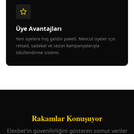
Üye Avantajları
Yeni üyelere hoş geldin paketi. Mevcut üyeler için
reload, sadakat ve sezon kampanyalarıyla
ödüllendirme sistemi.
Rakamlar Konuşuyor
Elexbet'in güvenilirliğini gösteren somut veriler