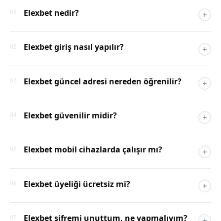
01
Elexbet nedir?
Elexbet, uluslararası lisans kapsamında faaliyet
02
Elexbet giriş nasıl yapılır?
gösteren, Türk kullanıcılara tam Türkçe arayüz ve 7/24
destek sunan dijital eğlence ve interaktif içerik
platformudur. Güvenlik odaklı altyapısı ve kesintisiz
tr.elexbetgir.com üzerinden doğrulanmış güncel
03
Elexbet güncel adresi nereden öğrenilir?
erişim altyapısıyla kullanıcı memnuniyetini öncelikli
Elexbet giriş adresini edinin. Adresi tarayıcınıza
hedef olarak benimseyen Elexbet, yıllar içinde güçlü
doğrudan yazın; URL'de kilit simgesi ve "https://"
bir üye tabanı oluşturmuştur.
olduğunu doğrulayın. Kullanıcı adı ve şifrenizi giriş
Elexbet güncel giriş adresi için tr.elexbetgir.com
04
Elexbet güvenilir midir?
formuna girin, Giriş butonuna tıklayın. 2FA aktifse
sayfasını düzenli olarak takip edin. Adres değişiklikleri
SMS ya da authenticator kodunuzu da girerek işlemi
anlık olarak güncellenmektedir. Arama motorlarından
tamamlayın.
ulaşılan sonuçlar her zaman resmi adres
Evet. Elexbet, uluslararası lisans çerçevesinde faaliyet
05
Elexbet mobil cihazlarda çalışır mı?
olmayabileceğinden, doğrulama için bu sayfayı
göstermekte olup bağımsız güvenlik denetimlerinden
kullanın ve adresi tarayıcınızda yer imi olarak
geçmektedir. 256-bit SSL şifreleme, TLS 1.3 protokolü
kaydedin.
ve yapay zeka destekli anomali tespiti, platformun
Evet. Elexbet'in 2026'da yenilenen duyarlı (responsive)
06
Elexbet üyeliği ücretsiz mi?
güvenlik standartlarını yüksek tutmaktadır.
arayüzü iOS ve Android'in tüm güncel sürümlerinde
sorunsuz çalışmaktadır. Ek uygulama indirmeye gerek
kalmadan mobil tarayıcıdan Elexbet giriş yapabilir,
Evet, Elexbet üyeliği tamamen ücretsizdir. Güncel
07
Elexbet şifremi unuttum, ne yapmalıyım?