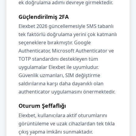
ek doğrulama adımı devreye girmektedir.
Güçlendirilmiş 2FA
Elexbet 2026 güncellemesiyle SMS tabanlı
tek faktörlü doğrulama yerini çok katmanlı
seçeneklere bırakmıştır. Google
Authenticator, Microsoft Authenticator ve
TOTP standardını destekleyen tüm
uygulamalar Elexbet ile uyumludur.
Güvenlik uzmanları, SIM değiştirme
saldırılarına karşı daha dayanıklı olan
authenticator uygulamasını önermektedir.
Oturum Şeffaflığı
Elexbet, kullanıcılara aktif oturumlarını
görüntüleme ve uzak cihazlardan tek tıkla
çıkış yapma imkânı sunmaktadır.