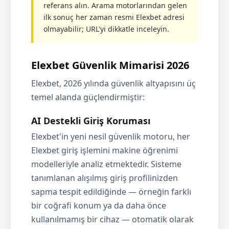
referans alın. Arama motorlarından gelen
ilk sonuç her zaman resmi Elexbet adresi
olmayabilir; URL'yi dikkatle inceleyin.
Elexbet Güvenlik Mimarisi 2026
Elexbet, 2026 yılında güvenlik altyapısını üç
temel alanda güçlendirmiştir:
AI Destekli Giriş Koruması
Elexbet'in yeni nesil güvenlik motoru, her
Elexbet giriş işlemini makine öğrenimi
modelleriyle analiz etmektedir. Sisteme
tanımlanan alışılmış giriş profilinizden
sapma tespit edildiğinde — örneğin farklı
bir coğrafi konum ya da daha önce
kullanılmamış bir cihaz — otomatik olarak