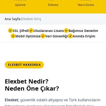
Uptime
Ödeme
Yanıt Süresi
Ana Sayfa
›
Elexbet Giriş
SSL Şifreli
Uluslararası Lisans
Bağımsız Denetim
✓
✓
✓
Mobil Optimize
Veri Güvenliği
Anında Erişim
✓
✓
✓
ELEXBET HAKKINDA
Elexbet Nedir?
Neden Öne Çıkar?
Elexbet
, güvenlik odaklı altyapısı ve Türk kullanıcıların