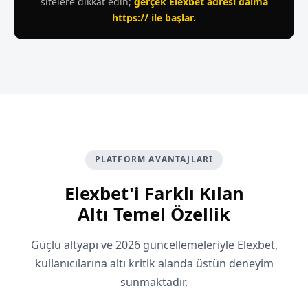
sitelere dikkat edin;
gerçek Elexbet adresi daima
https:// ile başlar.
PLATFORM AVANTAJLARI
Elexbet'i Farklı Kılan
Altı Temel Özellik
Güçlü altyapı ve 2026 güncellemeleriyle Elexbet,
kullanıcılarına altı kritik alanda üstün deneyim
sunmaktadır.