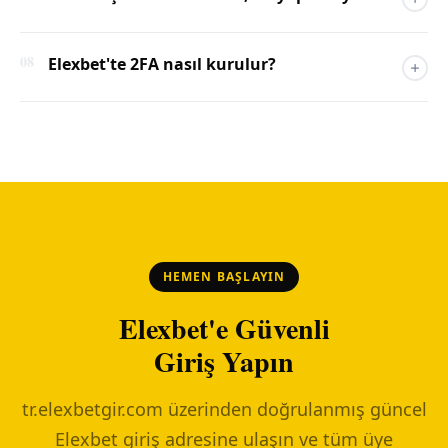
tüm özelliklere erişebilirsiniz.
adres üzerinden Kayıt Ol butonuna tıklayın, formu
doldurun ve e-posta veya SMS doğrulamasını
tamamlayın. Hesabınız hemen aktif olur ve hoş geldin
Elexbet giriş ekranındaki "Şifremi Unuttum"
08
Elexbet'te 2FA nasıl kurulur?
avantajlarına anında kavuşursunuz.
bağlantısına tıklayın. Üyelik e-posta adresinize
sıfırlama bağlantısı gönderilecektir. Bağlantı 15 dakika
geçerlidir. E-posta gelmezse spam klasörünüzü
Elexbet hesabınıza giriş yapın, sağ üstteki profil
kontrol edin; sorun devam ederse Elexbet canlı
menüsünden Güvenlik Ayarları'na gidin ve İki Faktörlü
desteğe başvurun.
Doğrulama seçeneğini aktif hale getirin. SMS veya
authenticator uygulama seçeneklerinden birini tercih
edin. SMS'e kıyasla authenticator uygulaması (Google,
Microsoft) SIM swap saldırılarına karşı çok daha
güvenlidir.
HEMEN BAŞLAYIN
Elexbet'e Güvenli
Giriş Yapın
tr.elexbetgir.com üzerinden doğrulanmış güncel
Elexbet giriş adresine ulaşın ve tüm üye