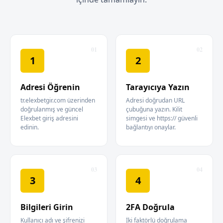
1
2
Adresi Öğrenin
Tarayıcıya Yazın
tr.elexbetgir.com üzerinden
Adresi doğrudan URL
doğrulanmış ve güncel
çubuğuna yazın. Kilit
Elexbet giriş adresini
simgesi ve https:// güvenli
edinin.
bağlantıyı onaylar.
3
4
Bilgileri Girin
2FA Doğrula
Kullanıcı adı ve şifrenizi
İki faktörlü doğrulama