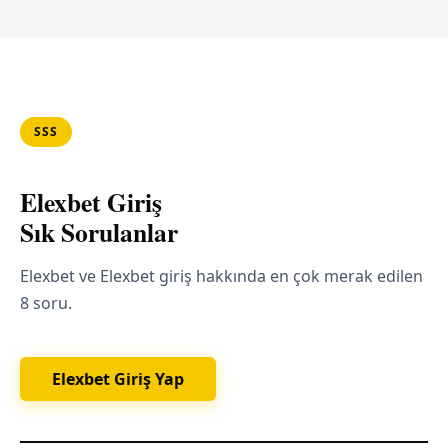
SSS
Elexbet Giriş
Sık Sorulanlar
Elexbet ve Elexbet giriş hakkında en çok merak edilen
8 soru.
Elexbet Giriş Yap