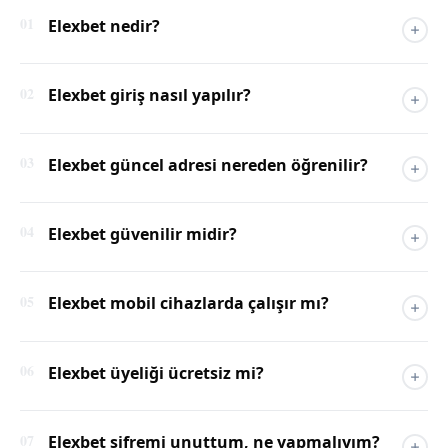
01
Elexbet nedir?
Elexbet, uluslararası lisans kapsamında faaliyet
02
Elexbet giriş nasıl yapılır?
gösteren, Türk kullanıcılara tam Türkçe arayüz ve 7/24
destek sunan dijital eğlence ve interaktif içerik
platformudur. Güvenlik odaklı altyapısı ve kesintisiz
tr.elexbetgir.com üzerinden doğrulanmış güncel
03
Elexbet güncel adresi nereden öğrenilir?
erişim altyapısıyla kullanıcı memnuniyetini öncelikli
Elexbet giriş adresini edinin. Adresi tarayıcınıza
hedef olarak benimseyen Elexbet, yıllar içinde güçlü
doğrudan yazın; URL'de kilit simgesi ve "https://"
bir üye tabanı oluşturmuştur.
olduğunu doğrulayın. Kullanıcı adı ve şifrenizi giriş
Elexbet güncel giriş adresi için tr.elexbetgir.com
04
Elexbet güvenilir midir?
formuna girin, Giriş butonuna tıklayın. 2FA aktifse
sayfasını düzenli olarak takip edin. Adres değişiklikleri
SMS ya da authenticator kodunuzu da girerek işlemi
anlık olarak güncellenmektedir. Arama motorlarından
tamamlayın.
ulaşılan sonuçlar her zaman resmi adres
Evet. Elexbet, uluslararası lisans çerçevesinde faaliyet
05
Elexbet mobil cihazlarda çalışır mı?
olmayabileceğinden, doğrulama için bu sayfayı
göstermekte olup bağımsız güvenlik denetimlerinden
kullanın ve adresi tarayıcınızda yer imi olarak
geçmektedir. 256-bit SSL şifreleme, TLS 1.3 protokolü
kaydedin.
ve yapay zeka destekli anomali tespiti, platformun
Evet. Elexbet'in 2026'da yenilenen duyarlı (responsive)
06
Elexbet üyeliği ücretsiz mi?
güvenlik standartlarını yüksek tutmaktadır.
arayüzü iOS ve Android'in tüm güncel sürümlerinde
sorunsuz çalışmaktadır. Ek uygulama indirmeye gerek
kalmadan mobil tarayıcıdan Elexbet giriş yapabilir,
Evet, Elexbet üyeliği tamamen ücretsizdir. Güncel
07
Elexbet şifremi unuttum, ne yapmalıyım?