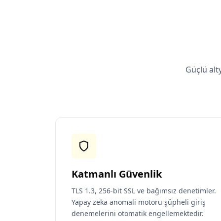
Güçlü alty
Katmanlı Güvenlik
TLS 1.3, 256-bit SSL ve bağımsız denetimler.
Yapay zeka anomali motoru şüpheli giriş
denemelerini otomatik engellemektedir.