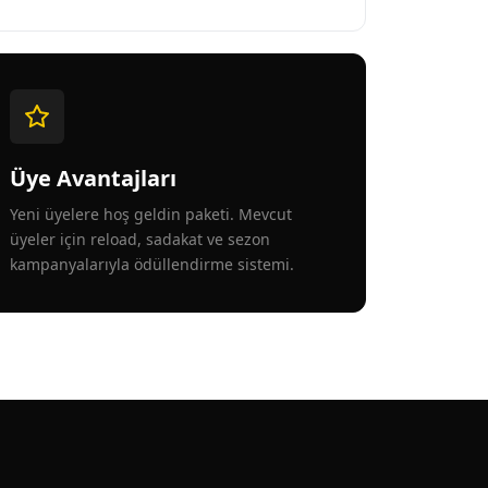
Üye Avantajları
Yeni üyelere hoş geldin paketi. Mevcut
üyeler için reload, sadakat ve sezon
kampanyalarıyla ödüllendirme sistemi.