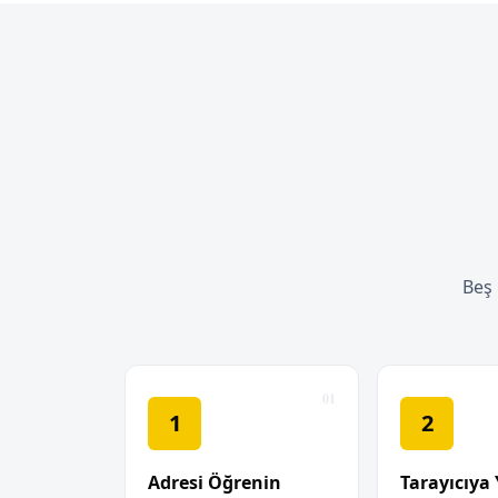
Beş 
1
2
Adresi Öğrenin
Tarayıcıya