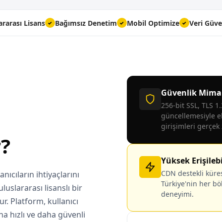
ararası Lisans
Bağımsız Denetim
Mobil Optimize
Veri Güve
✓
✓
✓
Güvenlik Mimar
256-bit SSL, TLS 1
güncellemesiyle e
girişimleri gerçek
?
Yüksek Erişilebi
CDN destekli küres
anıcıların ihtiyaçlarını
Türkiye'nin her bö
uslararası lisanslı bir
deneyimi.
ur. Platform, kullanıcı
a hızlı ve daha güvenli