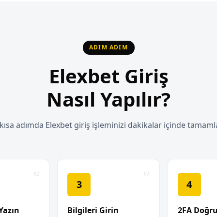
ADIM ADIM
Elexbet Giriş
Nasıl Yapılır?
kısa adımda Elexbet giriş işleminizi dakikalar içinde tamaml
3
4
 Yazın
Bilgileri Girin
2FA Doğru