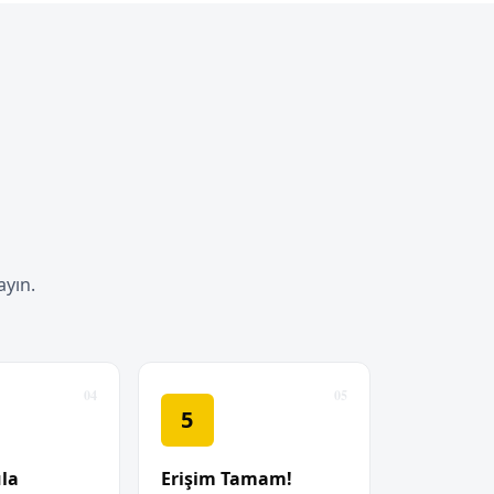
ayın.
5
la
Erişim Tamam!