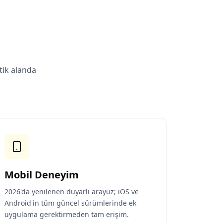
itik alanda
Mobil Deneyim
2026'da yenilenen duyarlı arayüz; iOS ve
Android'in tüm güncel sürümlerinde ek
uygulama gerektirmeden tam erişim.