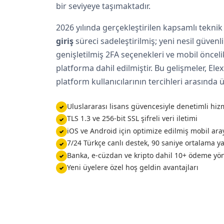
bir seviyeye taşımaktadır.
2026 yılında gerçekleştirilen kapsamlı tekni
giriş
süreci sadeleştirilmiş; yeni nesil güvenl
genişletilmiş 2FA seçenekleri ve mobil öncelik
platforma dahil edilmiştir. Bu gelişmeler, Elexb
platform kullanıcılarının tercihleri arasında üs
Uluslararası lisans güvencesiyle denetimli hiz
✓
TLS 1.3 ve 256-bit SSL şifreli veri iletimi
✓
iOS ve Android için optimize edilmiş mobil ara
✓
7/24 Türkçe canlı destek, 90 saniye ortalama ya
✓
Banka, e-cüzdan ve kripto dahil 10+ ödeme yö
✓
Yeni üyelere özel hoş geldin avantajları
✓