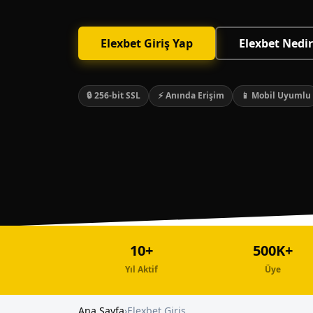
Elexbet Giriş Yap
Elexbet Nedir
🔒 256-bit SSL
⚡ Anında Erişim
📱 Mobil Uyumlu
10+
500K+
Yıl Aktif
Üye
Ana Sayfa
›
Elexbet Giriş