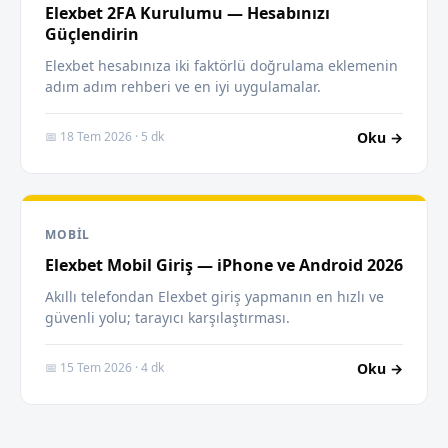
Elexbet 2FA Kurulumu — Hesabınızı
Güçlendirin
Elexbet hesabınıza iki faktörlü doğrulama eklemenin
adım adım rehberi ve en iyi uygulamalar.
Oku →
📅 18 Tem 2026 · 5 dk
MOBIL
Elexbet Mobil Giriş — iPhone ve Android 2026
Akıllı telefondan Elexbet giriş yapmanın en hızlı ve
güvenli yolu; tarayıcı karşılaştırması.
Oku →
📅 15 Tem 2026 · 4 dk