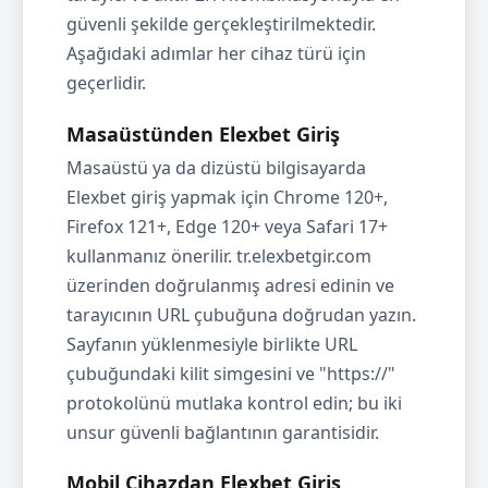
güvenli şekilde gerçekleştirilmektedir.
Aşağıdaki adımlar her cihaz türü için
geçerlidir.
Masaüstünden Elexbet Giriş
Masaüstü ya da dizüstü bilgisayarda
Elexbet giriş yapmak için Chrome 120+,
Firefox 121+, Edge 120+ veya Safari 17+
kullanmanız önerilir. tr.elexbetgir.com
üzerinden doğrulanmış adresi edinin ve
tarayıcının URL çubuğuna doğrudan yazın.
Sayfanın yüklenmesiyle birlikte URL
çubuğundaki kilit simgesini ve "https://"
protokolünü mutlaka kontrol edin; bu iki
unsur güvenli bağlantının garantisidir.
Mobil Cihazdan Elexbet Giriş