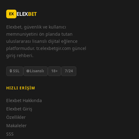
ELEX
BET
EX
Elexbet, güvenlik ve kullanıcı
memnuniyetini ön planda tutan
uluslararası lisanslı dijital eğlence
platformudur. tr.elexbetgir.com güncel
giriş rehberi.
🔒 SSL
🌐 Lisanslı
18+
7/24
HIZLI ERIŞIM
Elexbet Hakkında
Elexbet Giriş
Özellikler
Makaleler
SSS