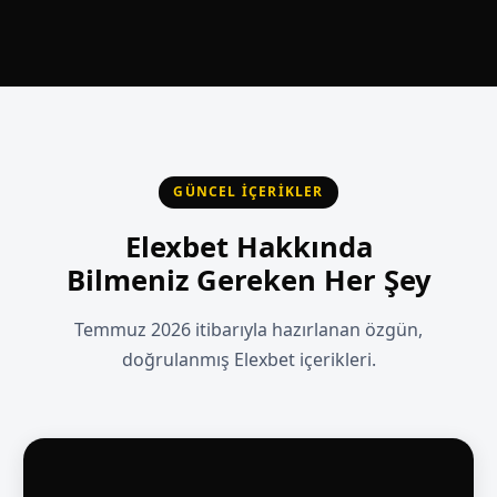
GÜNCEL İÇERIKLER
Elexbet Hakkında
Bilmeniz Gereken Her Şey
Temmuz 2026 itibarıyla hazırlanan özgün,
doğrulanmış Elexbet içerikleri.