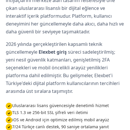
ihtiyaçlarını merkeze alan tasarım felsefesiyle öne
çıkan uluslararası lisanslı bir dijital eğlence ve
interaktif içerik platformudur. Platform, kullanıcı
deneyimini her güncellemeyle daha akıcı, daha hızlı ve
daha güvenli bir seviyeye taşımaktadır.
2026 yılında gerçekleştirilen kapsamlı teknik
güncellemeyle
Elexbet giriş
süreci sadeleştirilmiş;
yeni nesil güvenlik katmanları, genişletilmiş 2FA
seçenekleri ve mobil öncelikli arayüz yenilikleri
platforma dahil edilmiştir. Bu gelişmeler, Elexbet'i
Türkiye'deki dijital platform kullanıcılarının tercihleri
arasında üst sıralara taşımıştır.
Uluslararası lisans güvencesiyle denetimli hizmet
✓
TLS 1.3 ve 256-bit SSL şifreli veri iletimi
✓
iOS ve Android için optimize edilmiş mobil arayüz
✓
7/24 Türkçe canlı destek, 90 saniye ortalama yanıt
✓