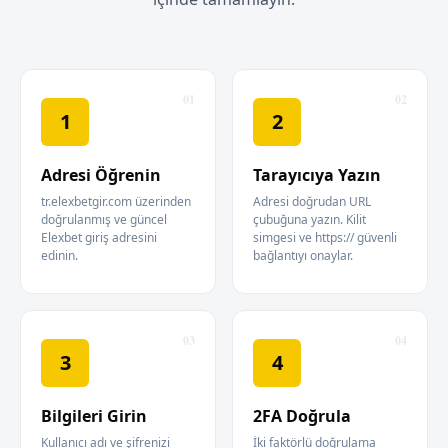
1
2
Adresi Öğrenin
Tarayıcıya Yazın
tr.elexbetgir.com üzerinden
Adresi doğrudan URL
doğrulanmış ve güncel
çubuğuna yazın. Kilit
Elexbet giriş adresini
simgesi ve https:// güvenli
edinin.
bağlantıyı onaylar.
3
4
Bilgileri Girin
2FA Doğrula
Kullanıcı adı ve şifrenizi
İki faktörlü doğrulama