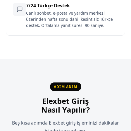
7/24 Türkçe Destek
Canlı sohbet, e-posta ve yardım merkezi
üzerinden hafta sonu dahil kesintisiz Türkçe
destek. Ortalama yanıt süresi 90 saniye.
ADIM ADIM
Elexbet Giriş
Nasıl Yapılır?
Beş kısa adımda Elexbet giriş işleminizi dakikalar
içinde tamamlayın.