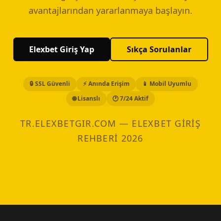
avantajlarından yararlanmaya başlayın.
Elexbet Giriş Yap
Sıkça Sorulanlar
🔒 SSL Güvenli
⚡ Anında Erişim
📱 Mobil Uyumlu
🌐 Lisanslı
🕐 7/24 Aktif
TR.ELEXBETGIR.COM — ELEXBET GİRİŞ
REHBERİ 2026