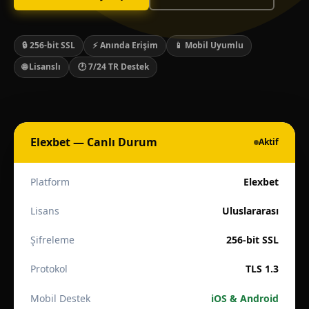
🔒 256-bit SSL
⚡ Anında Erişim
📱 Mobil Uyumlu
🌐 Lisanslı
🕐 7/24 TR Destek
Elexbet — Canlı Durum
Aktif
Platform
Elexbet
Lisans
Uluslararası
Şifreleme
256-bit SSL
Protokol
TLS 1.3
Mobil Destek
iOS & Android