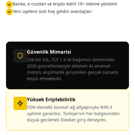
Banka, e-cüzdan ve kripto dahil 10+ ödeme yöntemi
✓
Yeni üyelere özel hoş geldin avantajları
✓
Güvenlik Mimarisi
256-bit SSL, TLS 1.3 ve bağımsız denetimler.
2026 güncellemesiyle eklenen AI anomali
motoru alışılmadık girişimleri gerçek zamanlı
tespit etmektedir.
Yüksek Erişilebilirlik
CDN destekli küresel ağ altyapısıyla %99.9
uptime garantisi. Türkiye'nin her bölgesinden
düşük gecikmeli Elexbet giriş deneyimi.