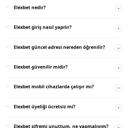
01
Elexbet nedir?
Elexbet, uluslararası lisans kapsamında faaliyet
02
Elexbet giriş nasıl yapılır?
gösteren, Türk kullanıcılara tam Türkçe arayüz ve 7/24
destek sunan dijital eğlence ve interaktif içerik
platformudur. Güvenlik odaklı altyapısı ve kesintisiz
tr.elexbetgir.com üzerinden doğrulanmış güncel
03
Elexbet güncel adresi nereden öğrenilir?
erişim altyapısıyla kullanıcı memnuniyetini öncelikli
Elexbet giriş adresini edinin. Adresi tarayıcınıza
hedef olarak benimseyen Elexbet, yıllar içinde güçlü
doğrudan yazın; URL'de kilit simgesi ve "https://"
bir üye tabanı oluşturmuştur.
olduğunu doğrulayın. Kullanıcı adı ve şifrenizi giriş
Elexbet güncel giriş adresi için tr.elexbetgir.com
04
Elexbet güvenilir midir?
formuna girin, Giriş butonuna tıklayın. 2FA aktifse
sayfasını düzenli olarak takip edin. Adres değişiklikleri
SMS ya da authenticator kodunuzu da girerek işlemi
anlık olarak güncellenmektedir. Arama motorlarından
tamamlayın.
ulaşılan sonuçlar her zaman resmi adres
Evet. Elexbet, uluslararası lisans çerçevesinde faaliyet
05
Elexbet mobil cihazlarda çalışır mı?
olmayabileceğinden, doğrulama için bu sayfayı
göstermekte olup bağımsız güvenlik denetimlerinden
kullanın ve adresi tarayıcınızda yer imi olarak
geçmektedir. 256-bit SSL şifreleme, TLS 1.3 protokolü
kaydedin.
ve yapay zeka destekli anomali tespiti, platformun
Evet. Elexbet'in 2026'da yenilenen duyarlı (responsive)
06
Elexbet üyeliği ücretsiz mi?
güvenlik standartlarını yüksek tutmaktadır.
arayüzü iOS ve Android'in tüm güncel sürümlerinde
sorunsuz çalışmaktadır. Ek uygulama indirmeye gerek
kalmadan mobil tarayıcıdan Elexbet giriş yapabilir,
Evet, Elexbet üyeliği tamamen ücretsizdir. Güncel
07
Elexbet şifremi unuttum, ne yapmalıyım?