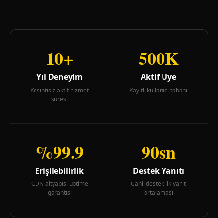
10+
500K
Yıl Deneyim
Aktif Üye
Kesintisiz aktif hizmet
Kayıtlı kullanıcı tabanı
süresi
%99.9
90sn
Erişilebilirlik
Destek Yanıtı
CDN altyapısı uptime
Canlı destek ilk yanıt
garantisi
ortalaması