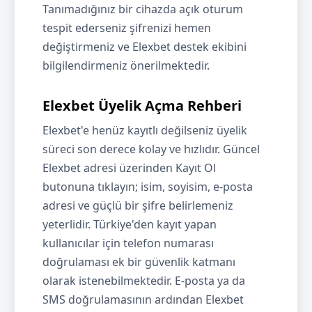
Tanımadığınız bir cihazda açık oturum
tespit ederseniz şifrenizi hemen
değiştirmeniz ve Elexbet destek ekibini
bilgilendirmeniz önerilmektedir.
Elexbet Üyelik Açma Rehberi
Elexbet'e henüz kayıtlı değilseniz üyelik
süreci son derece kolay ve hızlıdır. Güncel
Elexbet adresi üzerinden Kayıt Ol
butonuna tıklayın; isim, soyisim, e-posta
adresi ve güçlü bir şifre belirlemeniz
yeterlidir. Türkiye'den kayıt yapan
kullanıcılar için telefon numarası
doğrulaması ek bir güvenlik katmanı
olarak istenebilmektedir. E-posta ya da
SMS doğrulamasının ardından Elexbet