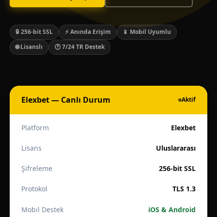
🔒 256-bit SSL
⚡ Anında Erişim
📱 Mobil Uyumlu
🌐 Lisanslı
🕐 7/24 TR Destek
Elexbet — Canlı Durum
Aktif
Platform
Elexbet
Lisans
Uluslararası
Şifreleme
256-bit SSL
Protokol
TLS 1.3
Mobil Destek
iOS & Android