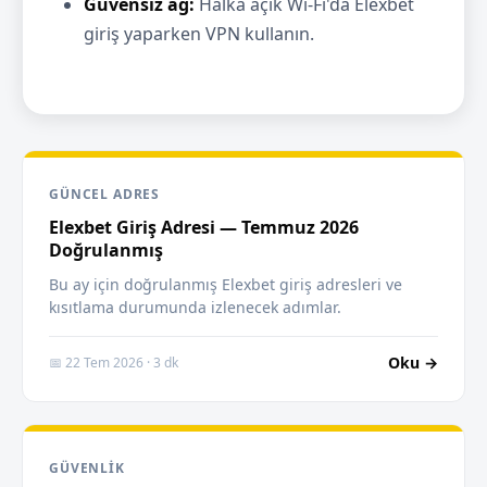
Güvensiz ağ:
Halka açık Wi-Fi'da Elexbet
giriş yaparken VPN kullanın.
GÜNCEL ADRES
Elexbet Giriş Adresi — Temmuz 2026
Doğrulanmış
Bu ay için doğrulanmış Elexbet giriş adresleri ve
kısıtlama durumunda izlenecek adımlar.
Oku →
📅 22 Tem 2026 · 3 dk
GÜVENLIK