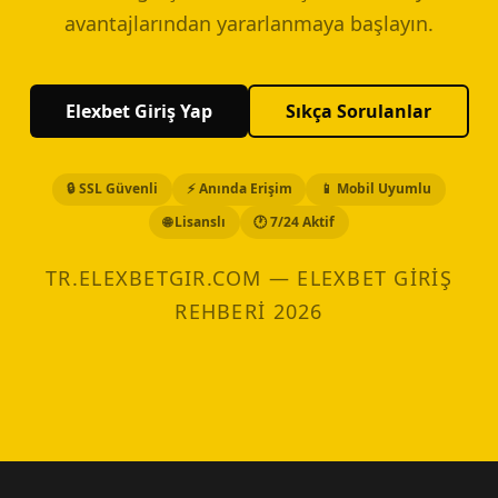
avantajlarından yararlanmaya başlayın.
Elexbet Giriş Yap
Sıkça Sorulanlar
🔒 SSL Güvenli
⚡ Anında Erişim
📱 Mobil Uyumlu
🌐 Lisanslı
🕐 7/24 Aktif
TR.ELEXBETGIR.COM — ELEXBET GİRİŞ
REHBERİ 2026