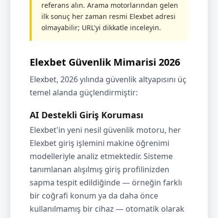
referans alın. Arama motorlarından gelen
ilk sonuç her zaman resmi Elexbet adresi
olmayabilir; URL'yi dikkatle inceleyin.
Elexbet Güvenlik Mimarisi 2026
Elexbet, 2026 yılında güvenlik altyapısını üç
temel alanda güçlendirmiştir:
AI Destekli Giriş Koruması
Elexbet'in yeni nesil güvenlik motoru, her
Elexbet giriş işlemini makine öğrenimi
modelleriyle analiz etmektedir. Sisteme
tanımlanan alışılmış giriş profilinizden
sapma tespit edildiğinde — örneğin farklı
bir coğrafi konum ya da daha önce
kullanılmamış bir cihaz — otomatik olarak