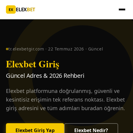
ELEX
BET
EX
tr.elexbetgir.com · 22 Temmuz 2026 · Güncel
Elexbet Giriş
Güncel Adres & 2026 Rehberi
Elexbet platformuna doğrulanmış, güvenli ve
kesintisiz erişimin tek referans noktası. Elexbet
giriş adresini ve tüm adımları buradan öğrenin.
Elexbet Giriş Yap
Elexbet Nedir?