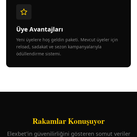
Üye Avantajları
Yeni üyelere hoş geldin paketi. Mevcut üyeler için
reload, sadakat ve sezon kampanyalarıyla
ödüllendirme sistemi.
Rakamlar Konuşuyor
Elexbet'in güvenilirliğini gösteren somut veriler