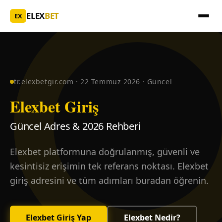
ELEX
BET
EX
tr.elexbetgir.com · 22 Temmuz 2026 · Güncel
Elexbet Giriş
Güncel Adres & 2026 Rehberi
Elexbet platformuna doğrulanmış, güvenli ve
kesintisiz erişimin tek referans noktası. Elexbet
giriş adresini ve tüm adımları buradan öğrenin.
Elexbet Giriş Yap
Elexbet Nedir?