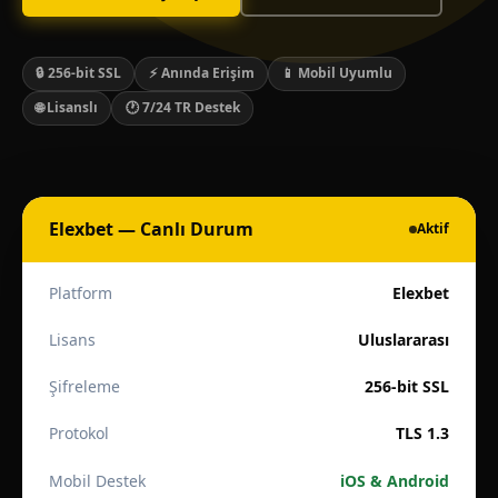
🔒 256-bit SSL
⚡ Anında Erişim
📱 Mobil Uyumlu
🌐 Lisanslı
🕐 7/24 TR Destek
Elexbet — Canlı Durum
Aktif
Platform
Elexbet
Lisans
Uluslararası
Şifreleme
256-bit SSL
Protokol
TLS 1.3
Mobil Destek
iOS & Android