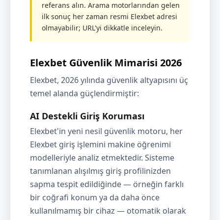
referans alın. Arama motorlarından gelen
ilk sonuç her zaman resmi Elexbet adresi
olmayabilir; URL'yi dikkatle inceleyin.
Elexbet Güvenlik Mimarisi 2026
Elexbet, 2026 yılında güvenlik altyapısını üç
temel alanda güçlendirmiştir:
AI Destekli Giriş Koruması
Elexbet'in yeni nesil güvenlik motoru, her
Elexbet giriş işlemini makine öğrenimi
modelleriyle analiz etmektedir. Sisteme
tanımlanan alışılmış giriş profilinizden
sapma tespit edildiğinde — örneğin farklı
bir coğrafi konum ya da daha önce
kullanılmamış bir cihaz — otomatik olarak