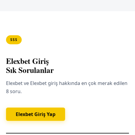
SSS
Elexbet Giriş
Sık Sorulanlar
Elexbet ve Elexbet giriş hakkında en çok merak edilen
8 soru.
Elexbet Giriş Yap