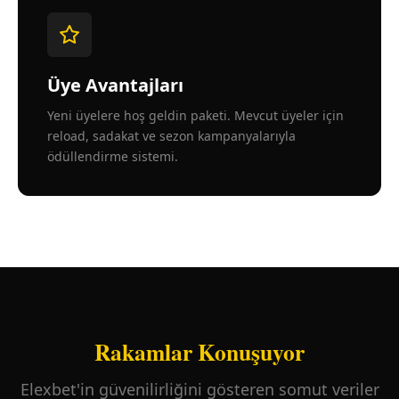
Üye Avantajları
Yeni üyelere hoş geldin paketi. Mevcut üyeler için
reload, sadakat ve sezon kampanyalarıyla
ödüllendirme sistemi.
Rakamlar Konuşuyor
Elexbet'in güvenilirliğini gösteren somut veriler