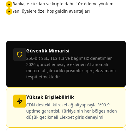
Banka, e-cüzdan ve kripto dahil 10+ ödeme yöntemi
✓
Yeni üyelere özel hoş geldin avantajları
✓
Güvenlik Mimarisi
256-bit SSL, TLS 1.3 ve bağımsız denetimler.
2026 güncellemesiyle eklenen AI anomali
motoru alışılmadık girişimleri gerçek zamanlı
tespit etmektedir.
Yüksek Erişilebilirlik
CDN destekli küresel ağ altyapısıyla %99.9
uptime garantisi. Türkiye'nin her bölgesinden
düşük gecikmeli Elexbet giriş deneyimi.