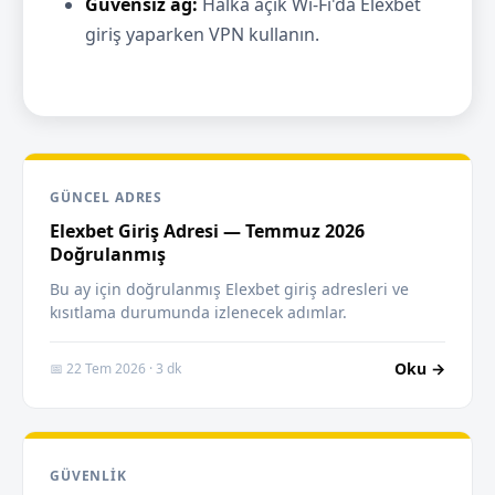
Güvensiz ağ:
Halka açık Wi-Fi'da Elexbet
giriş yaparken VPN kullanın.
GÜNCEL ADRES
Elexbet Giriş Adresi — Temmuz 2026
Doğrulanmış
Bu ay için doğrulanmış Elexbet giriş adresleri ve
kısıtlama durumunda izlenecek adımlar.
Oku →
📅 22 Tem 2026 · 3 dk
GÜVENLIK