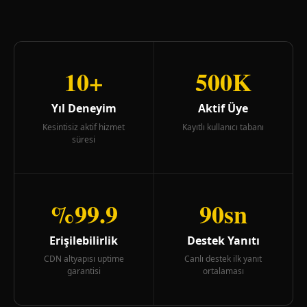
10+
500K
Yıl Deneyim
Aktif Üye
Kesintisiz aktif hizmet
Kayıtlı kullanıcı tabanı
süresi
%99.9
90sn
Erişilebilirlik
Destek Yanıtı
CDN altyapısı uptime
Canlı destek ilk yanıt
garantisi
ortalaması