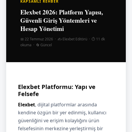
KAPSAMLI REHBER
Elexbet 2026: Platform Yapısı,
Güvenli Giriş Yöntemleri ve
Hesap Yönetimi
📅 22 Temmuz 2026 · ✍ Elexbet Editörü · ⏱ 11 dk
okuma · 🔄 Güncel
Elexbet Platformu: Yapı ve
Felsefe
Elexbet
, dijital platformlar arasında
kendine özgün bir yer edinmiş, kullanıcı
güvenliğini ve erişim kolaylığını ürün
felsefesinin merkezine yerleştirmiş bir