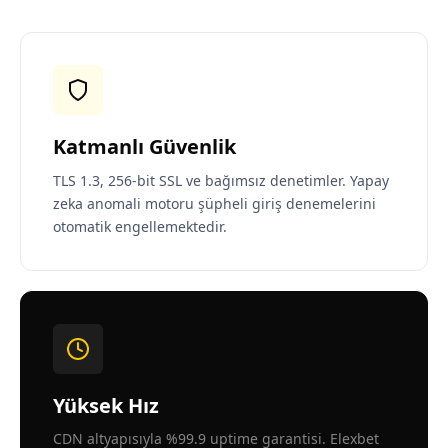
Katmanlı Güvenlik
TLS 1.3, 256-bit SSL ve bağımsız denetimler. Yapay
zeka anomali motoru şüpheli giriş denemelerini
otomatik engellemektedir.
Yüksek Hız
CDN altyapısıyla %99.9 uptime garantisi. Elexbet