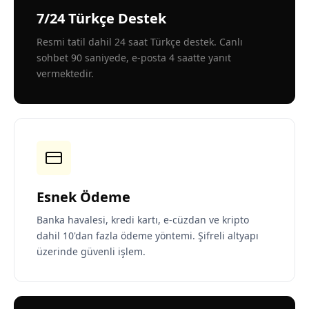
7/24 Türkçe Destek
Resmi tatil dahil 24 saat Türkçe destek. Canlı
sohbet 90 saniyede, e-posta 4 saatte yanıt
vermektedir.
Esnek Ödeme
Banka havalesi, kredi kartı, e-cüzdan ve kripto
dahil 10'dan fazla ödeme yöntemi. Şifreli altyapı
üzerinde güvenli işlem.