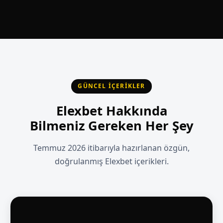
GÜNCEL İÇERIKLER
Elexbet Hakkında
Bilmeniz Gereken Her Şey
Temmuz 2026 itibarıyla hazırlanan özgün,
doğrulanmış Elexbet içerikleri.