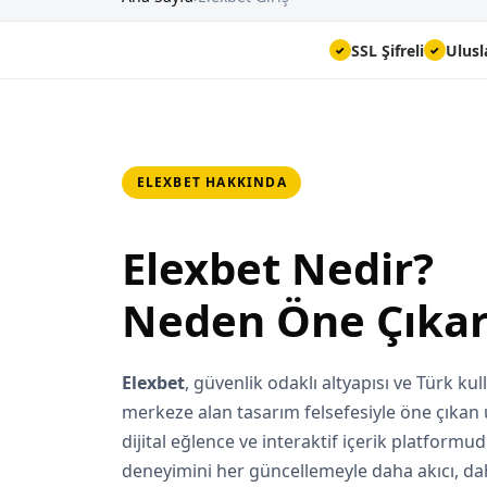
SSL Şifreli
Ulusl
✓
✓
ELEXBET HAKKINDA
Elexbet Nedir?
Neden Öne Çıkar
Elexbet
, güvenlik odaklı altyapısı ve Türk kull
merkeze alan tasarım felsefesiyle öne çıkan ul
dijital eğlence ve interaktif içerik platformud
deneyimini her güncellemeyle daha akıcı, dah