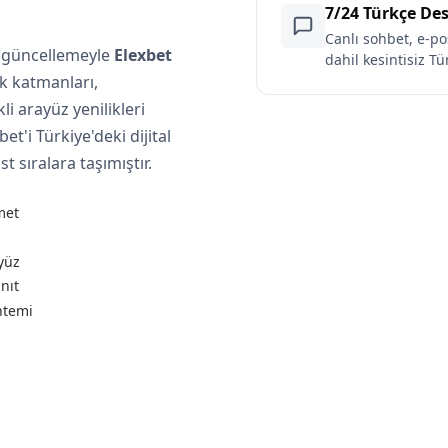
7/24 Türkçe De
Canlı sohbet, e-p
k güncellemeyle
Elexbet
dahil kesintisiz T
ik katmanları,
li arayüz yenilikleri
et'i Türkiye'deki dijital
t sıralara taşımıştır.
met
yüz
nıt
ntemi