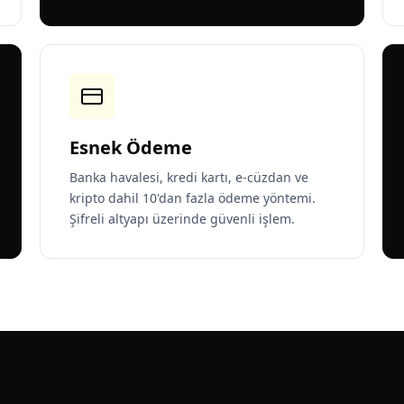
Esnek Ödeme
Banka havalesi, kredi kartı, e-cüzdan ve
kripto dahil 10'dan fazla ödeme yöntemi.
Şifreli altyapı üzerinde güvenli işlem.