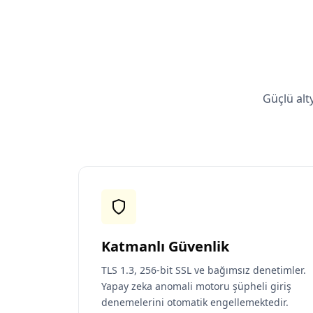
Güçlü alty
Katmanlı Güvenlik
TLS 1.3, 256-bit SSL ve bağımsız denetimler.
Yapay zeka anomali motoru şüpheli giriş
denemelerini otomatik engellemektedir.