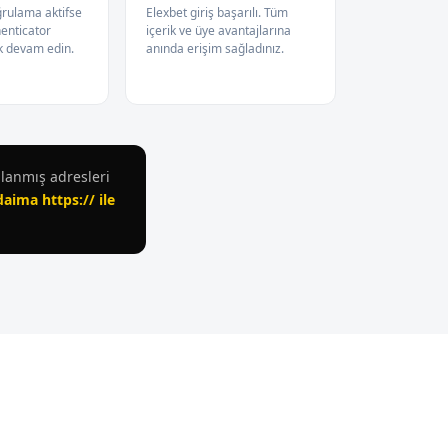
oğrulama aktifse
Elexbet giriş başarılı. Tüm
enticator
içerik ve üye avantajlarına
k devam edin.
anında erişim sağladınız.
ulanmış adresleri
aima https:// ile