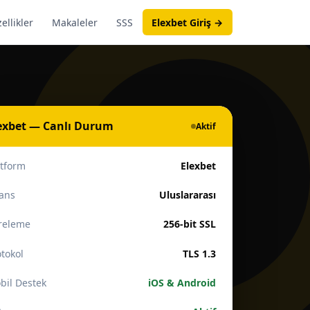
ellikler
Makaleler
SSS
Elexbet Giriş →
exbet — Canlı Durum
Aktif
atform
Elexbet
sans
Uluslararası
freleme
256-bit SSL
otokol
TLS 1.3
bil Destek
iOS & Android