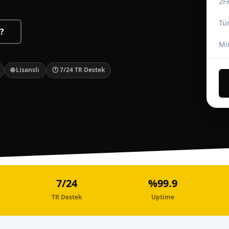
2F
Tü
?
Mi
🌐 Lisanslı
🕐 7/24 TR Destek
7/24
%99.9
TR Destek
Uptime