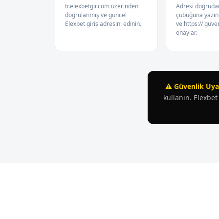
tr.elexbetgir.com üzerinden
Adresi doğruda
doğrulanmış ve güncel
çubuğuna yazın. 
Elexbet giriş adresini edinin.
ve https:// güve
onaylar.
⚠ Güvenlik Uyar
kullanın. Elexbet