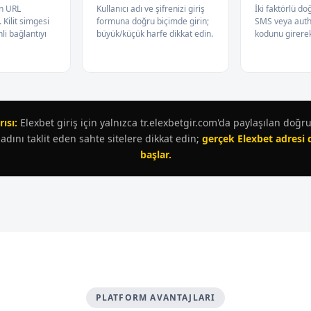
n URL
Kullanıcı adı ve şifrenizi giriş
İki faktörlü d
Kilit simgesi
formuna doğru biçimde girin;
SMS veya auth
nli bağlantıyı
büyük/küçük harfe dikkat edin.
kodunu girere
ısı:
Elexbet giriş için yalnızca tr.elexbetgir.com'da paylaşılan doğr
 adını taklit eden sahte sitelere dikkat edin;
gerçek Elexbet adresi d
başlar.
PLATFORM AVANTAJLARI