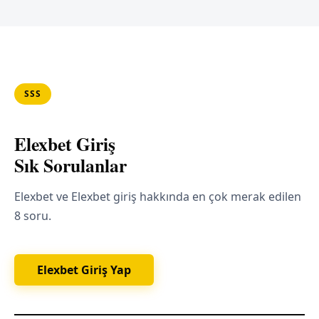
SSS
Elexbet Giriş
Sık Sorulanlar
Elexbet ve Elexbet giriş hakkında en çok merak edilen
8 soru.
Elexbet Giriş Yap