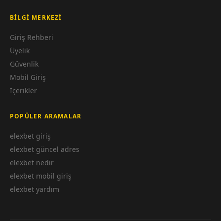
BILGI MERKEZI
Giriş Rehberi
Üyelik
Güvenlik
Mobil Giriş
İçerikler
POPÜLER ARAMALAR
elexbet giriş
elexbet güncel adres
elexbet nedir
elexbet mobil giriş
elexbet yardım