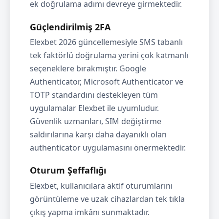
ek doğrulama adımı devreye girmektedir.
Güçlendirilmiş 2FA
Elexbet 2026 güncellemesiyle SMS tabanlı
tek faktörlü doğrulama yerini çok katmanlı
seçeneklere bırakmıştır. Google
Authenticator, Microsoft Authenticator ve
TOTP standardını destekleyen tüm
uygulamalar Elexbet ile uyumludur.
Güvenlik uzmanları, SIM değiştirme
saldırılarına karşı daha dayanıklı olan
authenticator uygulamasını önermektedir.
Oturum Şeffaflığı
Elexbet, kullanıcılara aktif oturumlarını
görüntüleme ve uzak cihazlardan tek tıkla
çıkış yapma imkânı sunmaktadır.