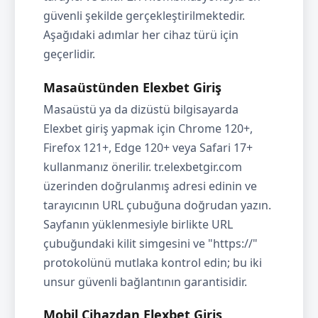
güvenli şekilde gerçekleştirilmektedir.
Aşağıdaki adımlar her cihaz türü için
geçerlidir.
Masaüstünden Elexbet Giriş
Masaüstü ya da dizüstü bilgisayarda
Elexbet giriş yapmak için Chrome 120+,
Firefox 121+, Edge 120+ veya Safari 17+
kullanmanız önerilir. tr.elexbetgir.com
üzerinden doğrulanmış adresi edinin ve
tarayıcının URL çubuğuna doğrudan yazın.
Sayfanın yüklenmesiyle birlikte URL
çubuğundaki kilit simgesini ve "https://"
protokolünü mutlaka kontrol edin; bu iki
unsur güvenli bağlantının garantisidir.
Mobil Cihazdan Elexbet Giriş