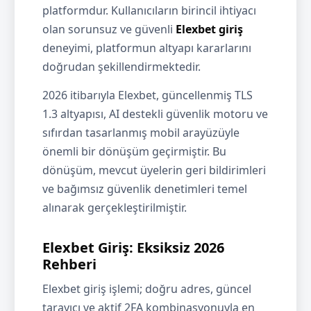
platformdur. Kullanıcıların birincil ihtiyacı
olan sorunsuz ve güvenli
Elexbet giriş
deneyimi, platformun altyapı kararlarını
doğrudan şekillendirmektedir.
2026 itibarıyla Elexbet, güncellenmiş TLS
1.3 altyapısı, AI destekli güvenlik motoru ve
sıfırdan tasarlanmış mobil arayüzüyle
önemli bir dönüşüm geçirmiştir. Bu
dönüşüm, mevcut üyelerin geri bildirimleri
ve bağımsız güvenlik denetimleri temel
alınarak gerçekleştirilmiştir.
Elexbet Giriş: Eksiksiz 2026
Rehberi
Elexbet giriş işlemi; doğru adres, güncel
tarayıcı ve aktif 2FA kombinasyonuyla en