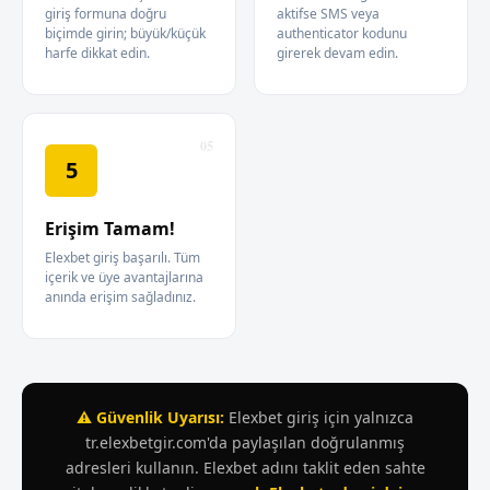
giriş formuna doğru
aktifse SMS veya
biçimde girin; büyük/küçük
authenticator kodunu
harfe dikkat edin.
girerek devam edin.
5
Erişim Tamam!
Elexbet giriş başarılı. Tüm
içerik ve üye avantajlarına
anında erişim sağladınız.
⚠ Güvenlik Uyarısı:
Elexbet giriş için yalnızca
tr.elexbetgir.com'da paylaşılan doğrulanmış
adresleri kullanın. Elexbet adını taklit eden sahte