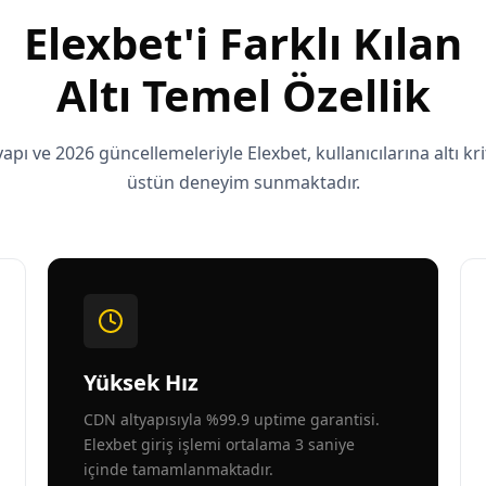
Elexbet'i Farklı Kılan
Altı Temel Özellik
apı ve 2026 güncellemeleriyle Elexbet, kullanıcılarına altı kr
üstün deneyim sunmaktadır.
Yüksek Hız
CDN altyapısıyla %99.9 uptime garantisi.
Elexbet giriş işlemi ortalama 3 saniye
içinde tamamlanmaktadır.