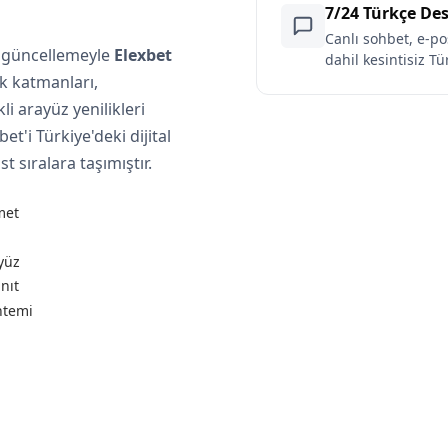
7/24 Türkçe De
Canlı sohbet, e-p
k güncellemeyle
Elexbet
dahil kesintisiz T
ik katmanları,
li arayüz yenilikleri
et'i Türkiye'deki dijital
t sıralara taşımıştır.
met
yüz
nıt
ntemi