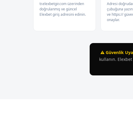
tr.elexbetgir.com üzerinden
Adresi doğruda
doğrulanmış ve güncel
çubuğuna yazın. 
Elexbet giriş adresini edinin.
ve https:// güve
onaylar.
⚠ Güvenlik Uyar
kullanın. Elexbet