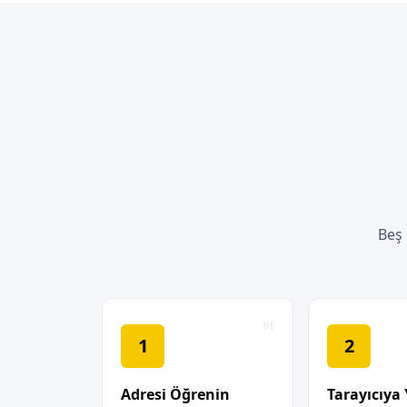
Beş 
1
2
Adresi Öğrenin
Tarayıcıya