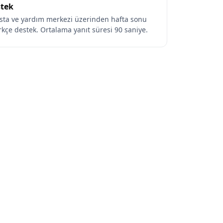
stek
osta ve yardım merkezi üzerinden hafta sonu
ürkçe destek. Ortalama yanıt süresi 90 saniye.