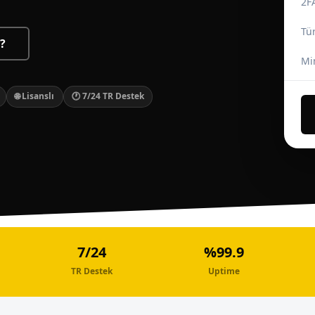
2F
Tü
?
Mi
🌐 Lisanslı
🕐 7/24 TR Destek
7/24
%99.9
TR Destek
Uptime