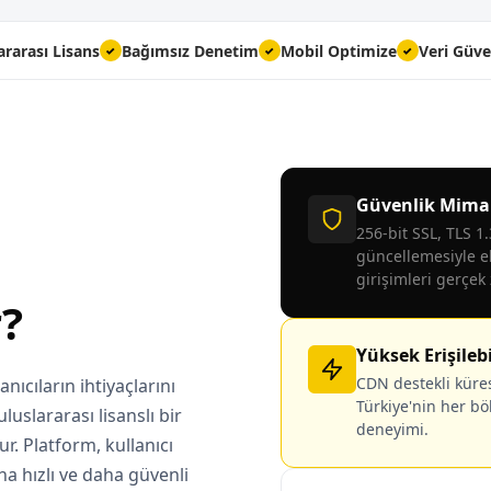
ararası Lisans
Bağımsız Denetim
Mobil Optimize
Veri Güve
✓
✓
✓
Güvenlik Mimar
256-bit SSL, TLS 1
güncellemesiyle e
girişimleri gerçek
?
Yüksek Erişilebi
CDN destekli küres
anıcıların ihtiyaçlarını
Türkiye'nin her bö
uslararası lisanslı bir
deneyimi.
ur. Platform, kullanıcı
a hızlı ve daha güvenli