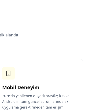
itik alanda
Mobil Deneyim
2026'da yenilenen duyarlı arayüz; iOS ve
Android'in tüm güncel sürümlerinde ek
uygulama gerektirmeden tam erişim.