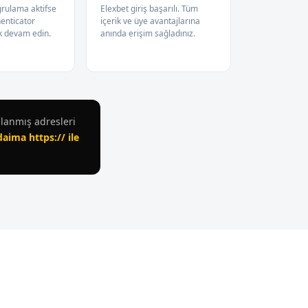
oğrulama aktifse
Elexbet giriş başarılı. Tüm
enticator
içerik ve üye avantajlarına
k devam edin.
anında erişim sağladınız.
ulanmış adresleri
aima https:// ile