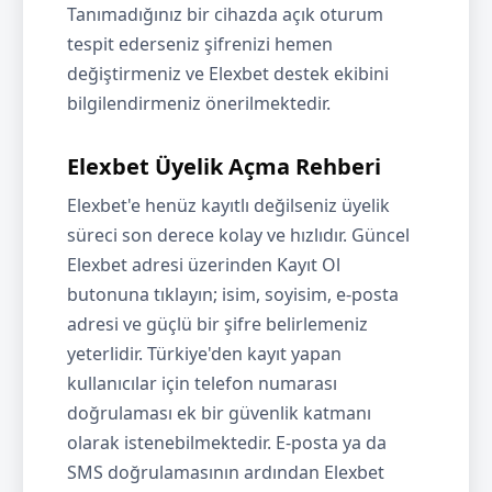
Tanımadığınız bir cihazda açık oturum
tespit ederseniz şifrenizi hemen
değiştirmeniz ve Elexbet destek ekibini
bilgilendirmeniz önerilmektedir.
Elexbet Üyelik Açma Rehberi
Elexbet'e henüz kayıtlı değilseniz üyelik
süreci son derece kolay ve hızlıdır. Güncel
Elexbet adresi üzerinden Kayıt Ol
butonuna tıklayın; isim, soyisim, e-posta
adresi ve güçlü bir şifre belirlemeniz
yeterlidir. Türkiye'den kayıt yapan
kullanıcılar için telefon numarası
doğrulaması ek bir güvenlik katmanı
olarak istenebilmektedir. E-posta ya da
SMS doğrulamasının ardından Elexbet