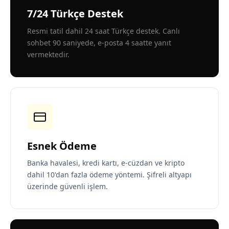
7/24 Türkçe Destek
Resmi tatil dahil 24 saat Türkçe destek. Canlı
sohbet 90 saniyede, e-posta 4 saatte yanıt
vermektedir.
Esnek Ödeme
Banka havalesi, kredi kartı, e-cüzdan ve kripto
dahil 10'dan fazla ödeme yöntemi. Şifreli altyapı
üzerinde güvenli işlem.