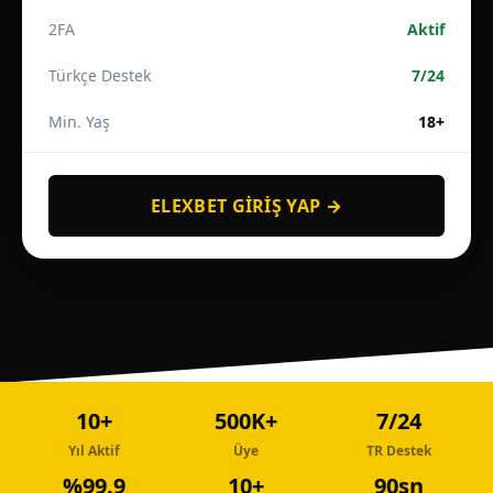
2FA
Aktif
Türkçe Destek
7/24
Min. Yaş
18+
ELEXBET GİRİŞ YAP →
10+
500K+
7/24
Yıl Aktif
Üye
TR Destek
%99.9
10+
90sn