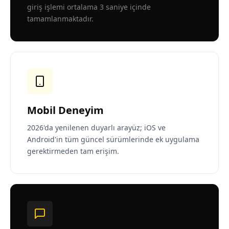
giriş işlemi ortalama 3 saniye içinde
tamamlanmaktadır.
Mobil Deneyim
2026'da yenilenen duyarlı arayüz; iOS ve
Android'in tüm güncel sürümlerinde ek uygulama
gerektirmeden tam erişim.