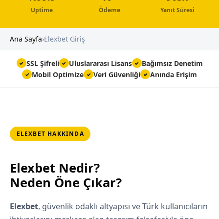
Uptime
Ödeme
Yanıt Süresi
Ana Sayfa
›
Elexbet Giriş
SSL Şifreli
Uluslararası Lisans
Bağımsız Denetim
✓
✓
✓
Mobil Optimize
Veri Güvenliği
Anında Erişim
✓
✓
✓
ELEXBET HAKKINDA
Elexbet Nedir?
Neden Öne Çıkar?
Elexbet
, güvenlik odaklı altyapısı ve Türk kullanıcıların