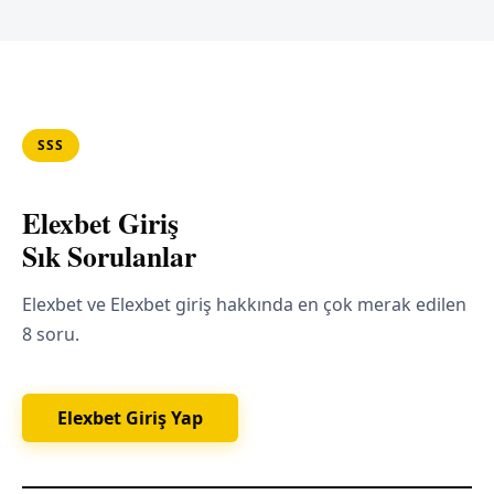
SSS
Elexbet Giriş
Sık Sorulanlar
Elexbet ve Elexbet giriş hakkında en çok merak edilen
8 soru.
Elexbet Giriş Yap