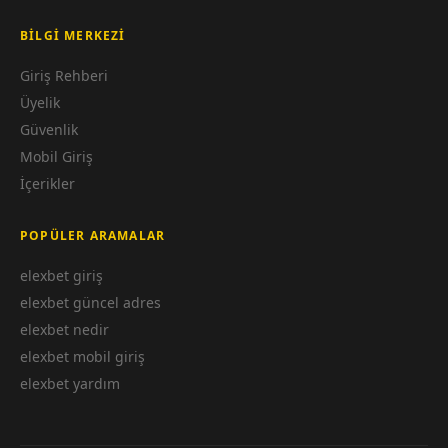
BILGI MERKEZI
Giriş Rehberi
Üyelik
Güvenlik
Mobil Giriş
İçerikler
POPÜLER ARAMALAR
elexbet giriş
elexbet güncel adres
elexbet nedir
elexbet mobil giriş
elexbet yardım