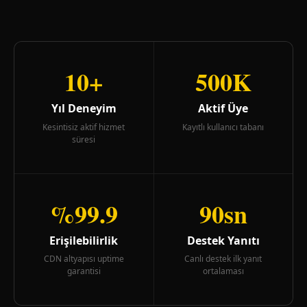
10+
500K
Yıl Deneyim
Aktif Üye
Kesintisiz aktif hizmet
Kayıtlı kullanıcı tabanı
süresi
%99.9
90sn
Erişilebilirlik
Destek Yanıtı
CDN altyapısı uptime
Canlı destek ilk yanıt
garantisi
ortalaması