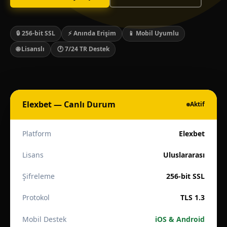
🔒 256-bit SSL
⚡ Anında Erişim
📱 Mobil Uyumlu
🌐 Lisanslı
🕐 7/24 TR Destek
Elexbet — Canlı Durum
Aktif
Platform
Elexbet
Lisans
Uluslararası
Şifreleme
256-bit SSL
Protokol
TLS 1.3
Mobil Destek
iOS & Android