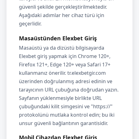
güvenli şekilde gerçekleştirilmektedir.
Aşağıdaki adımlar her cihaz türü için
geçerlidir.
Masaüstünden Elexbet Giriş
Masaüstü ya da dizüstü bilgisayarda
Elexbet giriş yapmak için Chrome 120+,
Firefox 121+, Edge 120+ veya Safari 17+
kullanmanız önerilir. tr.elexbetgir.com
üzerinden doğrulanmış adresi edinin ve
tarayıcının URL çubuğuna doğrudan yazın.
Sayfanın yüklenmesiyle birlikte URL
çubuğundaki kilit simgesini ve "https://"
protokolünü mutlaka kontrol edin; bu iki
unsur güvenli bağlantının garantisidir.
Mobil Cihazdan Elexbet Giriş