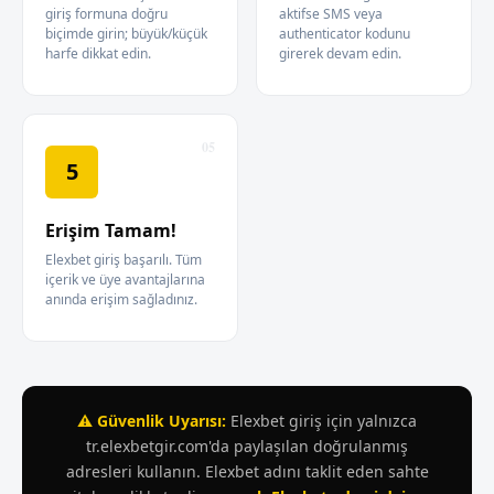
giriş formuna doğru
aktifse SMS veya
biçimde girin; büyük/küçük
authenticator kodunu
harfe dikkat edin.
girerek devam edin.
5
Erişim Tamam!
Elexbet giriş başarılı. Tüm
içerik ve üye avantajlarına
anında erişim sağladınız.
⚠ Güvenlik Uyarısı:
Elexbet giriş için yalnızca
tr.elexbetgir.com'da paylaşılan doğrulanmış
adresleri kullanın. Elexbet adını taklit eden sahte