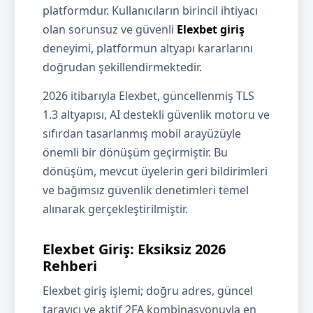
platformdur. Kullanıcıların birincil ihtiyacı
olan sorunsuz ve güvenli
Elexbet giriş
deneyimi, platformun altyapı kararlarını
doğrudan şekillendirmektedir.
2026 itibarıyla Elexbet, güncellenmiş TLS
1.3 altyapısı, AI destekli güvenlik motoru ve
sıfırdan tasarlanmış mobil arayüzüyle
önemli bir dönüşüm geçirmiştir. Bu
dönüşüm, mevcut üyelerin geri bildirimleri
ve bağımsız güvenlik denetimleri temel
alınarak gerçekleştirilmiştir.
Elexbet Giriş: Eksiksiz 2026
Rehberi
Elexbet giriş işlemi; doğru adres, güncel
tarayıcı ve aktif 2FA kombinasyonuyla en