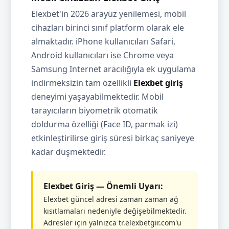
Elexbet'in 2026 arayüz yenilemesi, mobil
cihazları birinci sınıf platform olarak ele
almaktadır. iPhone kullanıcıları Safari,
Android kullanıcıları ise Chrome veya
Samsung Internet aracılığıyla ek uygulama
indirmeksizin tam özellikli
Elexbet giriş
deneyimi yaşayabilmektedir. Mobil
tarayıcıların biyometrik otomatik
doldurma özelliği (Face ID, parmak izi)
etkinleştirilirse giriş süresi birkaç saniyeye
kadar düşmektedir.
Elexbet Giriş — Önemli Uyarı:
Elexbet güncel adresi zaman zaman ağ
kısıtlamaları nedeniyle değişebilmektedir.
Adresler için yalnızca tr.elexbetgir.com'u