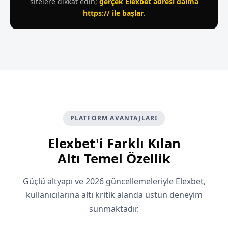
sitelere dikkat edin;
gerçek Elexbet adresi daima
https:// ile başlar.
PLATFORM AVANTAJLARI
Elexbet'i Farklı Kılan
Altı Temel Özellik
Güçlü altyapı ve 2026 güncellemeleriyle Elexbet,
kullanıcılarına altı kritik alanda üstün deneyim
sunmaktadır.