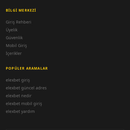
BILGI MERKEZI
Giriş Rehberi
Üyelik
Güvenlik
Mobil Giriş
İçerikler
POPÜLER ARAMALAR
elexbet giriş
elexbet güncel adres
elexbet nedir
elexbet mobil giriş
elexbet yardım