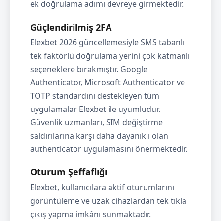
ek doğrulama adımı devreye girmektedir.
Güçlendirilmiş 2FA
Elexbet 2026 güncellemesiyle SMS tabanlı
tek faktörlü doğrulama yerini çok katmanlı
seçeneklere bırakmıştır. Google
Authenticator, Microsoft Authenticator ve
TOTP standardını destekleyen tüm
uygulamalar Elexbet ile uyumludur.
Güvenlik uzmanları, SIM değiştirme
saldırılarına karşı daha dayanıklı olan
authenticator uygulamasını önermektedir.
Oturum Şeffaflığı
Elexbet, kullanıcılara aktif oturumlarını
görüntüleme ve uzak cihazlardan tek tıkla
çıkış yapma imkânı sunmaktadır.