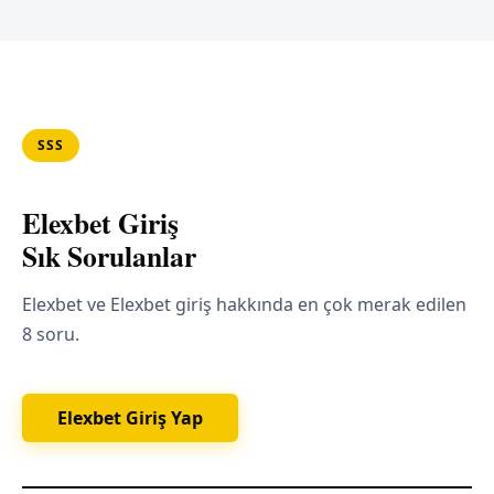
SSS
Elexbet Giriş
Sık Sorulanlar
Elexbet ve Elexbet giriş hakkında en çok merak edilen
8 soru.
Elexbet Giriş Yap