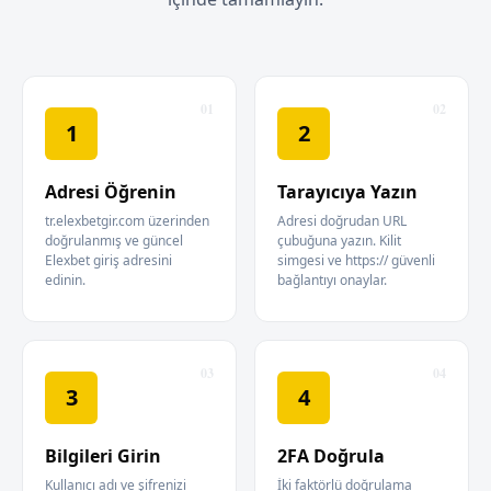
1
2
Adresi Öğrenin
Tarayıcıya Yazın
tr.elexbetgir.com üzerinden
Adresi doğrudan URL
doğrulanmış ve güncel
çubuğuna yazın. Kilit
Elexbet giriş adresini
simgesi ve https:// güvenli
edinin.
bağlantıyı onaylar.
3
4
Bilgileri Girin
2FA Doğrula
Kullanıcı adı ve şifrenizi
İki faktörlü doğrulama