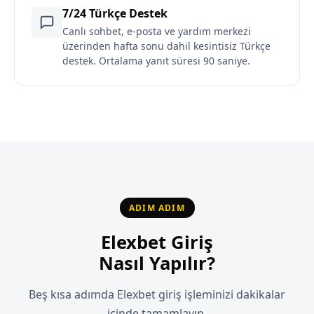
7/24 Türkçe Destek
Canlı sohbet, e-posta ve yardım merkezi
üzerinden hafta sonu dahil kesintisiz Türkçe
destek. Ortalama yanıt süresi 90 saniye.
ADIM ADIM
Elexbet Giriş
Nasıl Yapılır?
Beş kısa adımda Elexbet giriş işleminizi dakikalar
içinde tamamlayın.