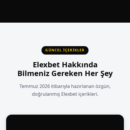
GÜNCEL İÇERIKLER
Elexbet Hakkında
Bilmeniz Gereken Her Şey
Temmuz 2026 itibarıyla hazırlanan özgün,
doğrulanmış Elexbet içerikleri.