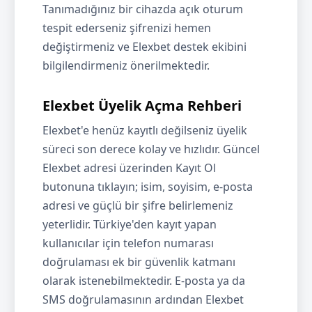
Tanımadığınız bir cihazda açık oturum
tespit ederseniz şifrenizi hemen
değiştirmeniz ve Elexbet destek ekibini
bilgilendirmeniz önerilmektedir.
Elexbet Üyelik Açma Rehberi
Elexbet'e henüz kayıtlı değilseniz üyelik
süreci son derece kolay ve hızlıdır. Güncel
Elexbet adresi üzerinden Kayıt Ol
butonuna tıklayın; isim, soyisim, e-posta
adresi ve güçlü bir şifre belirlemeniz
yeterlidir. Türkiye'den kayıt yapan
kullanıcılar için telefon numarası
doğrulaması ek bir güvenlik katmanı
olarak istenebilmektedir. E-posta ya da
SMS doğrulamasının ardından Elexbet