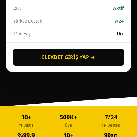
2FA
Aktif
Türkçe Destek
7/24
Min. Yaş
18+
ELEXBET GİRİŞ YAP →
10+
500K+
7/24
Yıl Aktif
Üye
TR Destek
%99.9
10+
90sn