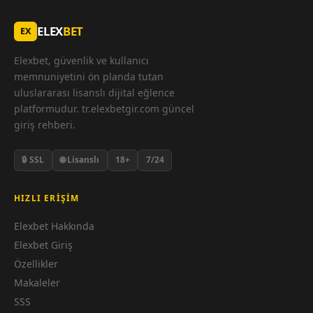
ELEX
BET
EX
Elexbet, güvenlik ve kullanıcı
memnuniyetini ön planda tutan
uluslararası lisanslı dijital eğlence
platformudur. tr.elexbetgir.com güncel
giriş rehberi.
🔒 SSL
🌐 Lisanslı
18+
7/24
HIZLI ERIŞIM
Elexbet Hakkında
Elexbet Giriş
Özellikler
Makaleler
SSS