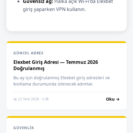
Güvensiz ağ:
Halka açık Wi-Fi'da Elexbet
giriş yaparken VPN kullanın.
GÜNCEL ADRES
Elexbet Giriş Adresi — Temmuz 2026
Doğrulanmış
Bu ay için doğrulanmış Elexbet giriş adresleri ve
kısıtlama durumunda izlenecek adımlar.
Oku →
📅 22 Tem 2026 · 3 dk
GÜVENLIK