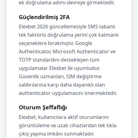
ek doğrulama adımı devreye girmektedir.
Güçlendirilmiş 2FA
Elexbet 2026 güncellemesiyle SMS tabanlı
tek faktörlü doğrulama yerini çok katmanlı
seçeneklere bırakmıştır. Google
Authenticator, Microsoft Authenticator ve
TOTP standardını destekleyen tüm
uygulamalar Elexbet ile uyumludur.
Güvenlik uzmanları, SIM değiştirme
saldırılarına karşı daha dayanıklı olan
authenticator uygulamasını önermektedir.
Oturum Şeffaflığı
Elexbet, kullanıcılara aktif oturumlarını
görüntüleme ve uzak cihazlardan tek tıkla
çıkış yapma imkânı sunmaktadır.