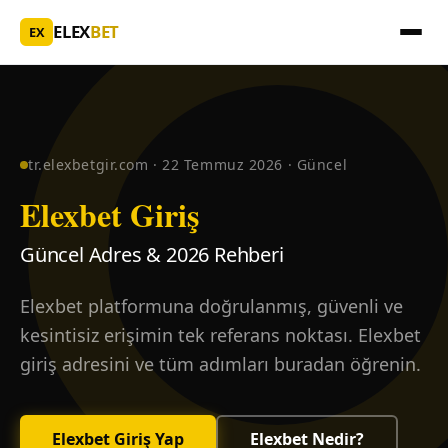
ELEX
BET
EX
tr.elexbetgir.com · 22 Temmuz 2026 · Güncel
Elexbet Giriş
Güncel Adres & 2026 Rehberi
Elexbet platformuna doğrulanmış, güvenli ve
kesintisiz erişimin tek referans noktası. Elexbet
giriş adresini ve tüm adımları buradan öğrenin.
Elexbet Giriş Yap
Elexbet Nedir?