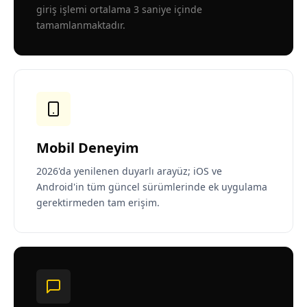
giriş işlemi ortalama 3 saniye içinde
tamamlanmaktadır.
Mobil Deneyim
2026'da yenilenen duyarlı arayüz; iOS ve
Android'in tüm güncel sürümlerinde ek uygulama
gerektirmeden tam erişim.