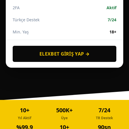
2FA
Aktif
Türkçe Destek
7/24
Min. Yaş
18+
ELEXBET GİRİŞ YAP →
10+
500K+
7/24
Yıl Aktif
Üye
TR Destek
%99.9
10+
90sn