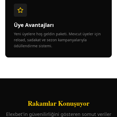
Üye Avantajları
Yeni üyelere hoş geldin paketi. Mevcut üyeler için
reload, sadakat ve sezon kampanyalarıyla
ödüllendirme sistemi.
Rakamlar Konuşuyor
Elexbet'in güvenilirliğini gösteren somut veriler