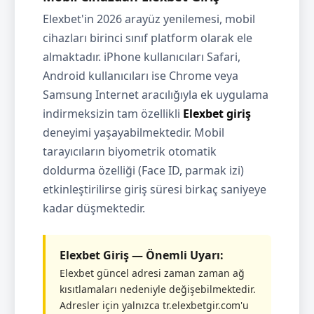
Elexbet'in 2026 arayüz yenilemesi, mobil
cihazları birinci sınıf platform olarak ele
almaktadır. iPhone kullanıcıları Safari,
Android kullanıcıları ise Chrome veya
Samsung Internet aracılığıyla ek uygulama
indirmeksizin tam özellikli
Elexbet giriş
deneyimi yaşayabilmektedir. Mobil
tarayıcıların biyometrik otomatik
doldurma özelliği (Face ID, parmak izi)
etkinleştirilirse giriş süresi birkaç saniyeye
kadar düşmektedir.
Elexbet Giriş — Önemli Uyarı:
Elexbet güncel adresi zaman zaman ağ
kısıtlamaları nedeniyle değişebilmektedir.
Adresler için yalnızca tr.elexbetgir.com'u