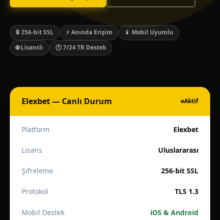
🔒 256-bit SSL
⚡ Anında Erişim
📱 Mobil Uyumlu
🌐 Lisanslı
🕐 7/24 TR Destek
Elexbet — Canlı Durum
Aktif
Platform
Elexbet
Lisans
Uluslararası
Şifreleme
256-bit SSL
Protokol
TLS 1.3
Mobil Destek
iOS & Android