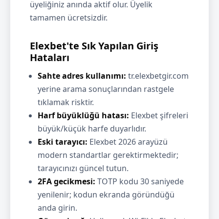
üyeliğiniz anında aktif olur. Üyelik
tamamen ücretsizdir.
Elexbet'te Sık Yapılan Giriş
Hataları
Sahte adres kullanımı:
tr.elexbetgir.com
yerine arama sonuçlarından rastgele
tıklamak risktir.
Harf büyüklüğü hatası:
Elexbet şifreleri
büyük/küçük harfe duyarlıdır.
Eski tarayıcı:
Elexbet 2026 arayüzü
modern standartlar gerektirmektedir;
tarayıcınızı güncel tutun.
2FA gecikmesi:
TOTP kodu 30 saniyede
yenilenir; kodun ekranda göründüğü
anda girin.