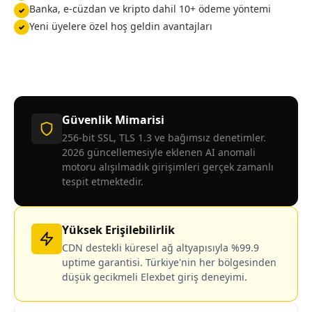
Banka, e-cüzdan ve kripto dahil 10+ ödeme yöntemi
✓
Yeni üyelere özel hoş geldin avantajları
✓
Güvenlik Mimarisi
256-bit SSL, TLS 1.3 ve bağımsız denetimler.
2026 güncellemesiyle eklenen AI anomali
motoru alışılmadık girişimleri gerçek zamanlı
tespit etmektedir.
Yüksek Erişilebilirlik
CDN destekli küresel ağ altyapısıyla %99.9
uptime garantisi. Türkiye'nin her bölgesinden
düşük gecikmeli Elexbet giriş deneyimi.