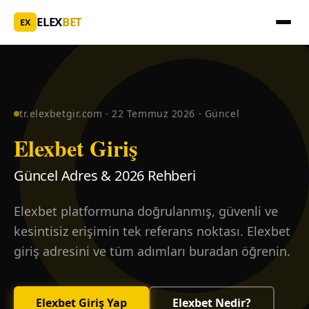
ELEX
BET
EX
tr.elexbetgir.com · 22 Temmuz 2026 · Güncel
Elexbet Giriş
Güncel Adres & 2026 Rehberi
Elexbet platformuna doğrulanmış, güvenli ve
kesintisiz erişimin tek referans noktası. Elexbet
giriş adresini ve tüm adımları buradan öğrenin.
Elexbet Giriş Yap
Elexbet Nedir?