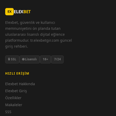
ELEX
BET
EX
Elexbet, güvenlik ve kullanıcı
memnuniyetini ön planda tutan
uluslararası lisanslı dijital eğlence
platformudur. tr.elexbetgir.com güncel
giriş rehberi.
🔒 SSL
🌐 Lisanslı
18+
7/24
HIZLI ERIŞIM
Elexbet Hakkında
Elexbet Giriş
Özellikler
Makaleler
SSS