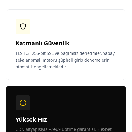
Katmanlı Güvenlik
TLS 1.3, 256-bit SSL ve bağımsız denetimler. Yapay
zeka anomali motoru şüpheli giriş denemelerini
otomatik engellemektedir.
Yüksek Hız
CDN altyapısıyla %99.9 uptime garantisi. Elexbet