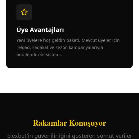
Üye Avantajları
Yeni üyelere hoş geldin paketi. Mevcut üyeler için
reload, sadakat ve sezon kampanyalarıyla
ödüllendirme sistemi.
Rakamlar Konuşuyor
Elexbet'in güvenilirliğini gösteren somut veriler