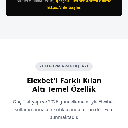
sitelere dikkat edin;
gerçek Elexbet adresi daima
https:// ile başlar.
PLATFORM AVANTAJLARI
Elexbet'i Farklı Kılan
Altı Temel Özellik
Güçlü altyapı ve 2026 güncellemeleriyle Elexbet,
kullanıcılarına altı kritik alanda üstün deneyim
sunmaktadır.