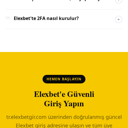
tüm özelliklere erişebilirsiniz.
adres üzerinden Kayıt Ol butonuna tıklayın, formu
doldurun ve e-posta veya SMS doğrulamasını
tamamlayın. Hesabınız hemen aktif olur ve hoş geldin
Elexbet giriş ekranındaki "Şifremi Unuttum"
08
Elexbet'te 2FA nasıl kurulur?
avantajlarına anında kavuşursunuz.
bağlantısına tıklayın. Üyelik e-posta adresinize
sıfırlama bağlantısı gönderilecektir. Bağlantı 15 dakika
geçerlidir. E-posta gelmezse spam klasörünüzü
Elexbet hesabınıza giriş yapın, sağ üstteki profil
kontrol edin; sorun devam ederse Elexbet canlı
menüsünden Güvenlik Ayarları'na gidin ve İki Faktörlü
desteğe başvurun.
Doğrulama seçeneğini aktif hale getirin. SMS veya
authenticator uygulama seçeneklerinden birini tercih
edin. SMS'e kıyasla authenticator uygulaması (Google,
Microsoft) SIM swap saldırılarına karşı çok daha
güvenlidir.
HEMEN BAŞLAYIN
Elexbet'e Güvenli
Giriş Yapın
tr.elexbetgir.com üzerinden doğrulanmış güncel
Elexbet giriş adresine ulaşın ve tüm üye