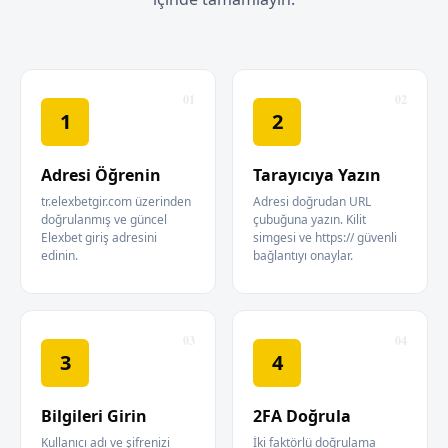
1
2
Adresi Öğrenin
Tarayıcıya Yazın
tr.elexbetgir.com üzerinden
Adresi doğrudan URL
doğrulanmış ve güncel
çubuğuna yazın. Kilit
Elexbet giriş adresini
simgesi ve https:// güvenli
edinin.
bağlantıyı onaylar.
3
4
Bilgileri Girin
2FA Doğrula
Kullanıcı adı ve şifrenizi
İki faktörlü doğrulama