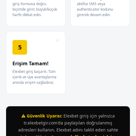
giriş formuna doğru
aktifse SMS veya
biçimde girin; büyük/küçük
authenticator kodunu
harfe dikkat edin.
girerek devam edin.
5
Erişim Tamam!
Elexbet giriş başarılı. Tüm
içerik ve üye avantajlarına
anında erişim sağladınız.
⚠ Güvenlik Uyarısı:
Elexbet giriş için yalnızca
tr.elexbetgir.com'da paylaşılan doğrulanmış
adresleri kullanın. Elexbet adını taklit eden sahte