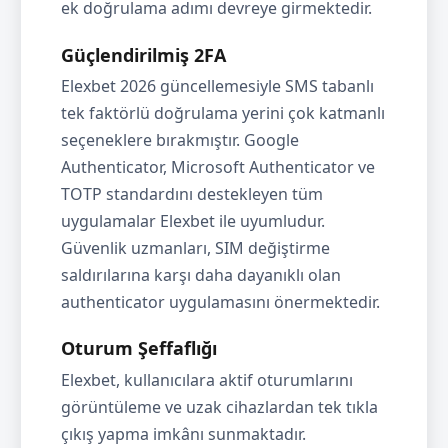
ek doğrulama adımı devreye girmektedir.
Güçlendirilmiş 2FA
Elexbet 2026 güncellemesiyle SMS tabanlı
tek faktörlü doğrulama yerini çok katmanlı
seçeneklere bırakmıştır. Google
Authenticator, Microsoft Authenticator ve
TOTP standardını destekleyen tüm
uygulamalar Elexbet ile uyumludur.
Güvenlik uzmanları, SIM değiştirme
saldırılarına karşı daha dayanıklı olan
authenticator uygulamasını önermektedir.
Oturum Şeffaflığı
Elexbet, kullanıcılara aktif oturumlarını
görüntüleme ve uzak cihazlardan tek tıkla
çıkış yapma imkânı sunmaktadır.