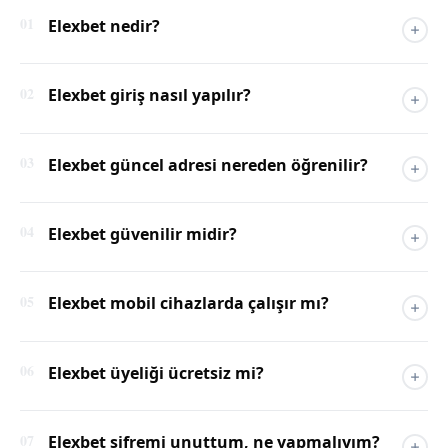
01
Elexbet nedir?
Elexbet, uluslararası lisans kapsamında faaliyet
02
Elexbet giriş nasıl yapılır?
gösteren, Türk kullanıcılara tam Türkçe arayüz ve 7/24
destek sunan dijital eğlence ve interaktif içerik
platformudur. Güvenlik odaklı altyapısı ve kesintisiz
tr.elexbetgir.com üzerinden doğrulanmış güncel
03
Elexbet güncel adresi nereden öğrenilir?
erişim altyapısıyla kullanıcı memnuniyetini öncelikli
Elexbet giriş adresini edinin. Adresi tarayıcınıza
hedef olarak benimseyen Elexbet, yıllar içinde güçlü
doğrudan yazın; URL'de kilit simgesi ve "https://"
bir üye tabanı oluşturmuştur.
olduğunu doğrulayın. Kullanıcı adı ve şifrenizi giriş
Elexbet güncel giriş adresi için tr.elexbetgir.com
04
Elexbet güvenilir midir?
formuna girin, Giriş butonuna tıklayın. 2FA aktifse
sayfasını düzenli olarak takip edin. Adres değişiklikleri
SMS ya da authenticator kodunuzu da girerek işlemi
anlık olarak güncellenmektedir. Arama motorlarından
tamamlayın.
ulaşılan sonuçlar her zaman resmi adres
Evet. Elexbet, uluslararası lisans çerçevesinde faaliyet
05
Elexbet mobil cihazlarda çalışır mı?
olmayabileceğinden, doğrulama için bu sayfayı
göstermekte olup bağımsız güvenlik denetimlerinden
kullanın ve adresi tarayıcınızda yer imi olarak
geçmektedir. 256-bit SSL şifreleme, TLS 1.3 protokolü
kaydedin.
ve yapay zeka destekli anomali tespiti, platformun
Evet. Elexbet'in 2026'da yenilenen duyarlı (responsive)
06
Elexbet üyeliği ücretsiz mi?
güvenlik standartlarını yüksek tutmaktadır.
arayüzü iOS ve Android'in tüm güncel sürümlerinde
sorunsuz çalışmaktadır. Ek uygulama indirmeye gerek
kalmadan mobil tarayıcıdan Elexbet giriş yapabilir,
Evet, Elexbet üyeliği tamamen ücretsizdir. Güncel
07
Elexbet şifremi unuttum, ne yapmalıyım?