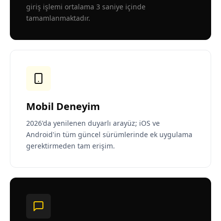
giriş işlemi ortalama 3 saniye içinde
tamamlanmaktadır.
Mobil Deneyim
2026'da yenilenen duyarlı arayüz; iOS ve
Android'in tüm güncel sürümlerinde ek uygulama
gerektirmeden tam erişim.