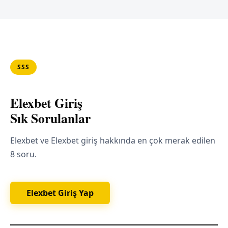
SSS
Elexbet Giriş
Sık Sorulanlar
Elexbet ve Elexbet giriş hakkında en çok merak edilen
8 soru.
Elexbet Giriş Yap