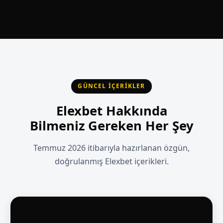
GÜNCEL İÇERIKLER
Elexbet Hakkında
Bilmeniz Gereken Her Şey
Temmuz 2026 itibarıyla hazırlanan özgün,
doğrulanmış Elexbet içerikleri.