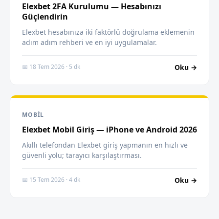
Elexbet 2FA Kurulumu — Hesabınızı
Güçlendirin
Elexbet hesabınıza iki faktörlü doğrulama eklemenin
adım adım rehberi ve en iyi uygulamalar.
Oku →
📅 18 Tem 2026 · 5 dk
MOBIL
Elexbet Mobil Giriş — iPhone ve Android 2026
Akıllı telefondan Elexbet giriş yapmanın en hızlı ve
güvenli yolu; tarayıcı karşılaştırması.
Oku →
📅 15 Tem 2026 · 4 dk