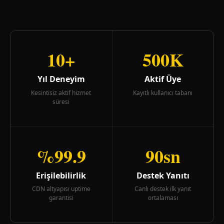
10+
500K
Yıl Deneyim
Aktif Üye
Kesintisiz aktif hizmet
Kayıtlı kullanıcı tabanı
süresi
%99.9
90sn
Erişilebilirlik
Destek Yanıtı
CDN altyapısı uptime
Canlı destek ilk yanıt
garantisi
ortalaması