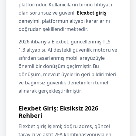
platformdur. Kullanıcıların birincil ihtiyacı
olan sorunsuz ve güvenli
Elexbet giriş
deneyimi, platformun altyapı kararlarını
doğrudan şekillendirmektedir.
2026 itibarıyla Elexbet, güncellenmiş TLS
1.3 altyapısı, AI destekli güvenlik motoru ve
sıfırdan tasarlanmış mobil arayüzüyle
önemli bir dönüşüm geçirmiştir. Bu
dönüşüm, mevcut üyelerin geri bildirimleri
ve bağımsız güvenlik denetimleri temel
alınarak gerçekleştirilmiştir.
Elexbet Giriş: Eksiksiz 2026
Rehberi
Elexbet giriş işlemi; doğru adres, güncel
tarayıcı ve aktif 2FA kombinasyonuyla en