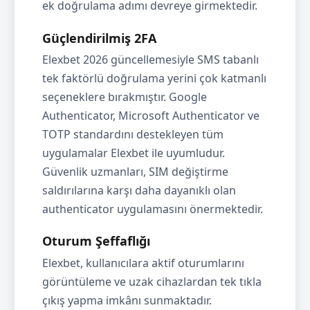
ek doğrulama adımı devreye girmektedir.
Güçlendirilmiş 2FA
Elexbet 2026 güncellemesiyle SMS tabanlı
tek faktörlü doğrulama yerini çok katmanlı
seçeneklere bırakmıştır. Google
Authenticator, Microsoft Authenticator ve
TOTP standardını destekleyen tüm
uygulamalar Elexbet ile uyumludur.
Güvenlik uzmanları, SIM değiştirme
saldırılarına karşı daha dayanıklı olan
authenticator uygulamasını önermektedir.
Oturum Şeffaflığı
Elexbet, kullanıcılara aktif oturumlarını
görüntüleme ve uzak cihazlardan tek tıkla
çıkış yapma imkânı sunmaktadır.