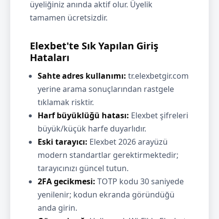
üyeliğiniz anında aktif olur. Üyelik
tamamen ücretsizdir.
Elexbet'te Sık Yapılan Giriş
Hataları
Sahte adres kullanımı:
tr.elexbetgir.com
yerine arama sonuçlarından rastgele
tıklamak risktir.
Harf büyüklüğü hatası:
Elexbet şifreleri
büyük/küçük harfe duyarlıdır.
Eski tarayıcı:
Elexbet 2026 arayüzü
modern standartlar gerektirmektedir;
tarayıcınızı güncel tutun.
2FA gecikmesi:
TOTP kodu 30 saniyede
yenilenir; kodun ekranda göründüğü
anda girin.