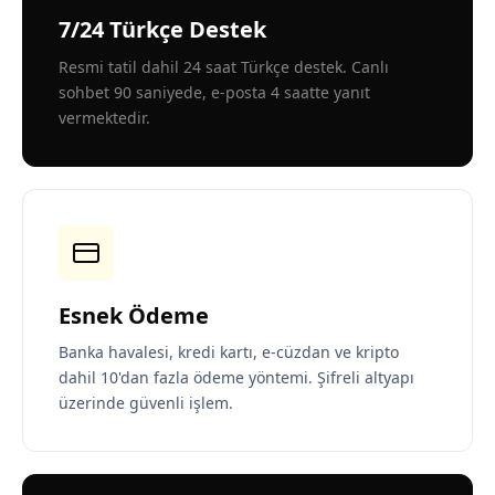
7/24 Türkçe Destek
Resmi tatil dahil 24 saat Türkçe destek. Canlı
sohbet 90 saniyede, e-posta 4 saatte yanıt
vermektedir.
Esnek Ödeme
Banka havalesi, kredi kartı, e-cüzdan ve kripto
dahil 10'dan fazla ödeme yöntemi. Şifreli altyapı
üzerinde güvenli işlem.