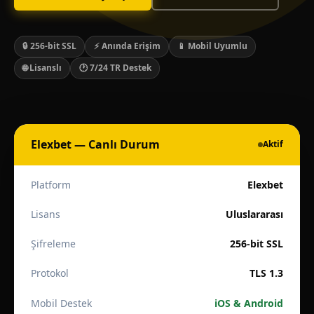
🔒 256-bit SSL
⚡ Anında Erişim
📱 Mobil Uyumlu
🌐 Lisanslı
🕐 7/24 TR Destek
Elexbet — Canlı Durum
Aktif
Platform
Elexbet
Lisans
Uluslararası
Şifreleme
256-bit SSL
Protokol
TLS 1.3
Mobil Destek
iOS & Android