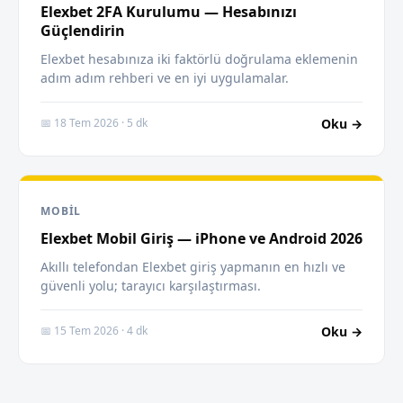
Elexbet 2FA Kurulumu — Hesabınızı
Güçlendirin
Elexbet hesabınıza iki faktörlü doğrulama eklemenin
adım adım rehberi ve en iyi uygulamalar.
Oku →
📅 18 Tem 2026 · 5 dk
MOBIL
Elexbet Mobil Giriş — iPhone ve Android 2026
Akıllı telefondan Elexbet giriş yapmanın en hızlı ve
güvenli yolu; tarayıcı karşılaştırması.
Oku →
📅 15 Tem 2026 · 4 dk