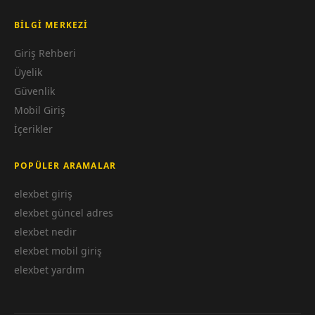
BILGI MERKEZI
Giriş Rehberi
Üyelik
Güvenlik
Mobil Giriş
İçerikler
POPÜLER ARAMALAR
elexbet giriş
elexbet güncel adres
elexbet nedir
elexbet mobil giriş
elexbet yardım