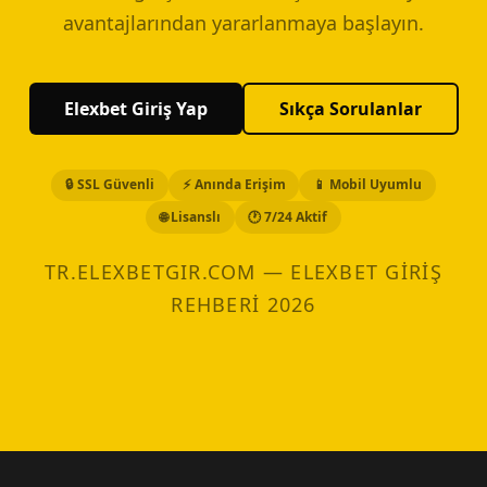
avantajlarından yararlanmaya başlayın.
Elexbet Giriş Yap
Sıkça Sorulanlar
🔒 SSL Güvenli
⚡ Anında Erişim
📱 Mobil Uyumlu
🌐 Lisanslı
🕐 7/24 Aktif
TR.ELEXBETGIR.COM — ELEXBET GİRİŞ
REHBERİ 2026