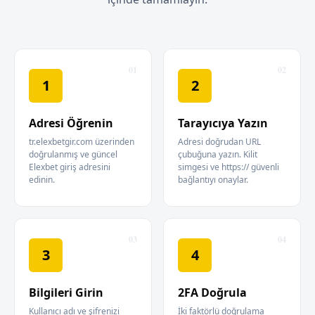
1
2
Adresi Öğrenin
Tarayıcıya Yazın
tr.elexbetgir.com üzerinden
Adresi doğrudan URL
doğrulanmış ve güncel
çubuğuna yazın. Kilit
Elexbet giriş adresini
simgesi ve https:// güvenli
edinin.
bağlantıyı onaylar.
3
4
Bilgileri Girin
2FA Doğrula
Kullanıcı adı ve şifrenizi
İki faktörlü doğrulama