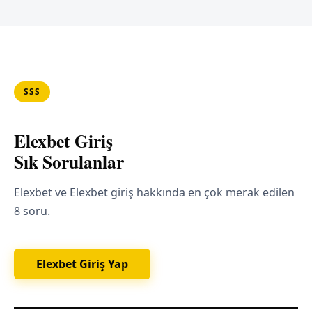
SSS
Elexbet Giriş
Sık Sorulanlar
Elexbet ve Elexbet giriş hakkında en çok merak edilen
8 soru.
Elexbet Giriş Yap