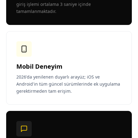
giriş işlemi ortalama 3 saniye içinde
tamamlanmaktadır.
Mobil Deneyim
2026'da yenilenen duyarlı arayüz; iOS ve
Android'in tüm güncel sürümlerinde ek uygulama
gerektirmeden tam erişim.