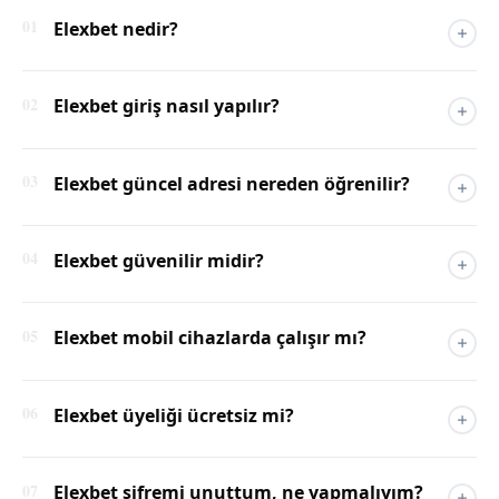
01
Elexbet nedir?
Elexbet, uluslararası lisans kapsamında faaliyet
02
Elexbet giriş nasıl yapılır?
gösteren, Türk kullanıcılara tam Türkçe arayüz ve 7/24
destek sunan dijital eğlence ve interaktif içerik
platformudur. Güvenlik odaklı altyapısı ve kesintisiz
tr.elexbetgir.com üzerinden doğrulanmış güncel
03
Elexbet güncel adresi nereden öğrenilir?
erişim altyapısıyla kullanıcı memnuniyetini öncelikli
Elexbet giriş adresini edinin. Adresi tarayıcınıza
hedef olarak benimseyen Elexbet, yıllar içinde güçlü
doğrudan yazın; URL'de kilit simgesi ve "https://"
bir üye tabanı oluşturmuştur.
olduğunu doğrulayın. Kullanıcı adı ve şifrenizi giriş
Elexbet güncel giriş adresi için tr.elexbetgir.com
04
Elexbet güvenilir midir?
formuna girin, Giriş butonuna tıklayın. 2FA aktifse
sayfasını düzenli olarak takip edin. Adres değişiklikleri
SMS ya da authenticator kodunuzu da girerek işlemi
anlık olarak güncellenmektedir. Arama motorlarından
tamamlayın.
ulaşılan sonuçlar her zaman resmi adres
Evet. Elexbet, uluslararası lisans çerçevesinde faaliyet
05
Elexbet mobil cihazlarda çalışır mı?
olmayabileceğinden, doğrulama için bu sayfayı
göstermekte olup bağımsız güvenlik denetimlerinden
kullanın ve adresi tarayıcınızda yer imi olarak
geçmektedir. 256-bit SSL şifreleme, TLS 1.3 protokolü
kaydedin.
ve yapay zeka destekli anomali tespiti, platformun
Evet. Elexbet'in 2026'da yenilenen duyarlı (responsive)
06
Elexbet üyeliği ücretsiz mi?
güvenlik standartlarını yüksek tutmaktadır.
arayüzü iOS ve Android'in tüm güncel sürümlerinde
sorunsuz çalışmaktadır. Ek uygulama indirmeye gerek
kalmadan mobil tarayıcıdan Elexbet giriş yapabilir,
Evet, Elexbet üyeliği tamamen ücretsizdir. Güncel
07
Elexbet şifremi unuttum, ne yapmalıyım?