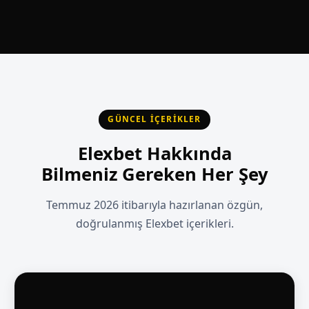
GÜNCEL İÇERIKLER
Elexbet Hakkında
Bilmeniz Gereken Her Şey
Temmuz 2026 itibarıyla hazırlanan özgün,
doğrulanmış Elexbet içerikleri.