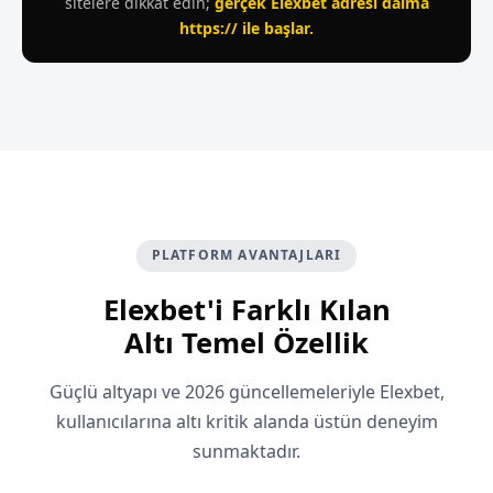
sitelere dikkat edin;
gerçek Elexbet adresi daima
https:// ile başlar.
PLATFORM AVANTAJLARI
Elexbet'i Farklı Kılan
Altı Temel Özellik
Güçlü altyapı ve 2026 güncellemeleriyle Elexbet,
kullanıcılarına altı kritik alanda üstün deneyim
sunmaktadır.