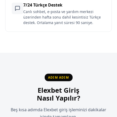
7/24 Türkçe Destek
Canlı sohbet, e-posta ve yardım merkezi
üzerinden hafta sonu dahil kesintisiz Türkçe
destek. Ortalama yanıt süresi 90 saniye.
ADIM ADIM
Elexbet Giriş
Nasıl Yapılır?
Beş kısa adımda Elexbet giriş işleminizi dakikalar
içinde tamamlayın.