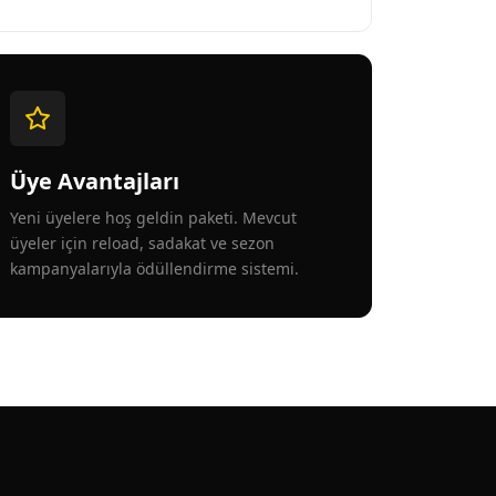
Üye Avantajları
Yeni üyelere hoş geldin paketi. Mevcut
üyeler için reload, sadakat ve sezon
kampanyalarıyla ödüllendirme sistemi.