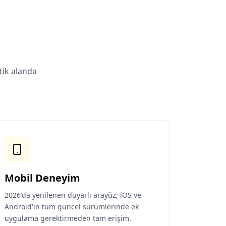
itik alanda
Mobil Deneyim
2026'da yenilenen duyarlı arayüz; iOS ve
Android'in tüm güncel sürümlerinde ek
uygulama gerektirmeden tam erişim.