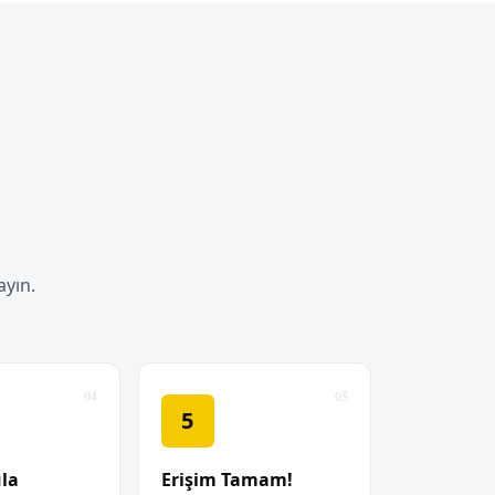
ayın.
5
la
Erişim Tamam!