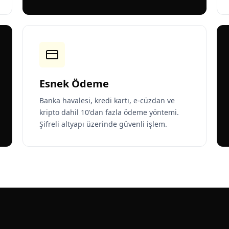
Esnek Ödeme
Banka havalesi, kredi kartı, e-cüzdan ve
kripto dahil 10'dan fazla ödeme yöntemi.
Şifreli altyapı üzerinde güvenli işlem.