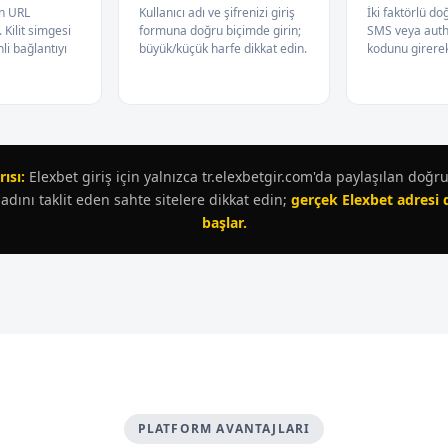
n URL
Kullanıcı adı ve şifrenizi giriş
İki faktörlü d
Kilit simgesi
formuna doğru biçimde girin;
SMS veya auth
nli bağlantıyı
büyük/küçük harfe dikkat edin.
kodunu girere
ısı:
Elexbet giriş için yalnızca tr.elexbetgir.com'da paylaşılan doğr
 adını taklit eden sahte sitelere dikkat edin;
gerçek Elexbet adresi d
başlar.
PLATFORM AVANTAJLARI