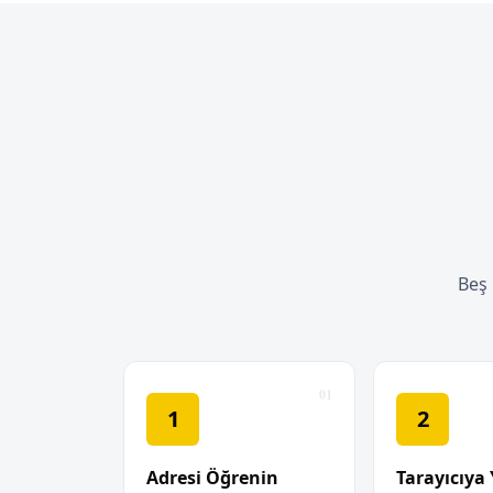
Beş 
1
2
Adresi Öğrenin
Tarayıcıya