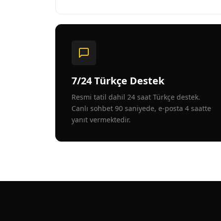
7/24 Türkçe Destek
Resmi tatil dahil 24 saat Türkçe destek.
Canlı sohbet 90 saniyede, e-posta 4 saatte
yanıt vermektedir.