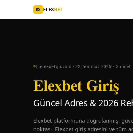
ELEX
BET
EX
tr.elexbetgir.com · 22 Temmuz 2026 · Güncel
Elexbet Giriş
Güncel Adres & 2026 Re
Elexbet platformuna doğrulanmış, güvenl
noktası. Elexbet giriş adresini ve tüm 