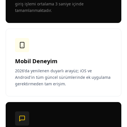
giriş işlemi ortalama 3 saniye içinde
tamamlanmaktadır.
Mobil Deneyim
2026'da yenilenen duyarlı arayüz; iOS ve
Android'in tüm güncel sürümlerinde ek uygulama
gerektirmeden tam erişim.