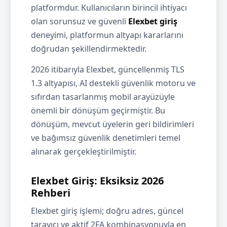
platformdur. Kullanıcıların birincil ihtiyacı
olan sorunsuz ve güvenli
Elexbet giriş
deneyimi, platformun altyapı kararlarını
doğrudan şekillendirmektedir.
2026 itibarıyla Elexbet, güncellenmiş TLS
1.3 altyapısı, AI destekli güvenlik motoru ve
sıfırdan tasarlanmış mobil arayüzüyle
önemli bir dönüşüm geçirmiştir. Bu
dönüşüm, mevcut üyelerin geri bildirimleri
ve bağımsız güvenlik denetimleri temel
alınarak gerçekleştirilmiştir.
Elexbet Giriş: Eksiksiz 2026
Rehberi
Elexbet giriş işlemi; doğru adres, güncel
tarayıcı ve aktif 2FA kombinasyonuyla en