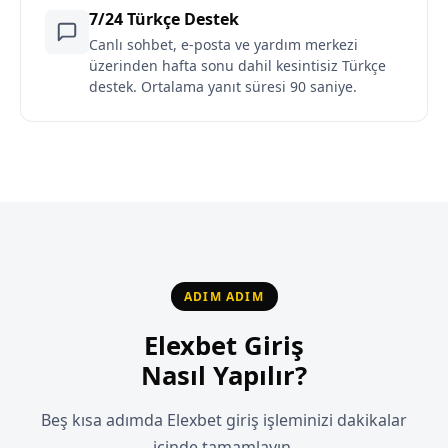
7/24 Türkçe Destek
Canlı sohbet, e-posta ve yardım merkezi
üzerinden hafta sonu dahil kesintisiz Türkçe
destek. Ortalama yanıt süresi 90 saniye.
ADIM ADIM
Elexbet Giriş
Nasıl Yapılır?
Beş kısa adımda Elexbet giriş işleminizi dakikalar
içinde tamamlayın.