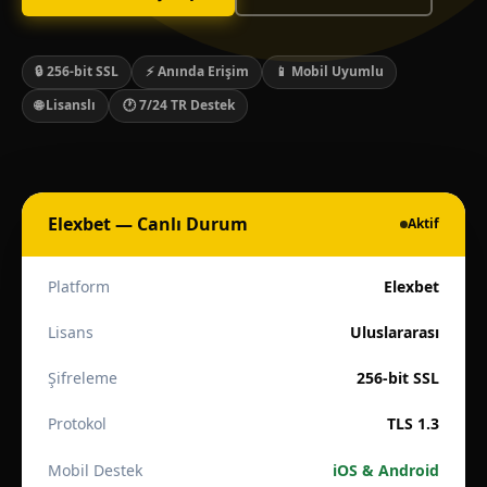
🔒 256-bit SSL
⚡ Anında Erişim
📱 Mobil Uyumlu
🌐 Lisanslı
🕐 7/24 TR Destek
Elexbet — Canlı Durum
Aktif
Platform
Elexbet
Lisans
Uluslararası
Şifreleme
256-bit SSL
Protokol
TLS 1.3
Mobil Destek
iOS & Android