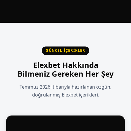
GÜNCEL İÇERIKLER
Elexbet Hakkında
Bilmeniz Gereken Her Şey
Temmuz 2026 itibarıyla hazırlanan özgün,
doğrulanmış Elexbet içerikleri.