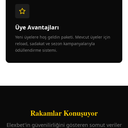
Üye Avantajları
Yeni üyelere hoş geldin paketi. Mevcut üyeler için
reload, sadakat ve sezon kampanyalarıyla
ödüllendirme sistemi.
Rakamlar Konuşuyor
Elexbet'in güvenilirliğini gösteren somut veriler