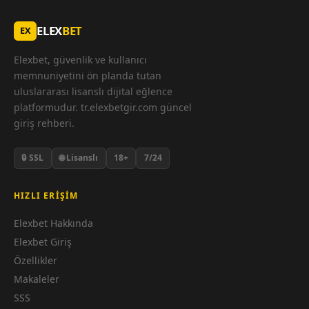
ELEX
BET
EX
Elexbet, güvenlik ve kullanıcı
memnuniyetini ön planda tutan
uluslararası lisanslı dijital eğlence
platformudur. tr.elexbetgir.com güncel
giriş rehberi.
🔒 SSL
🌐 Lisanslı
18+
7/24
HIZLI ERIŞIM
Elexbet Hakkında
Elexbet Giriş
Özellikler
Makaleler
SSS