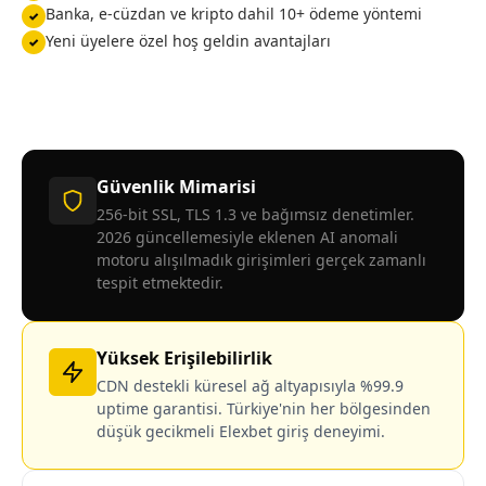
Banka, e-cüzdan ve kripto dahil 10+ ödeme yöntemi
✓
Yeni üyelere özel hoş geldin avantajları
✓
Güvenlik Mimarisi
256-bit SSL, TLS 1.3 ve bağımsız denetimler.
2026 güncellemesiyle eklenen AI anomali
motoru alışılmadık girişimleri gerçek zamanlı
tespit etmektedir.
Yüksek Erişilebilirlik
CDN destekli küresel ağ altyapısıyla %99.9
uptime garantisi. Türkiye'nin her bölgesinden
düşük gecikmeli Elexbet giriş deneyimi.