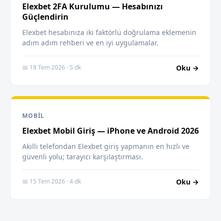
Elexbet 2FA Kurulumu — Hesabınızı
Güçlendirin
Elexbet hesabınıza iki faktörlü doğrulama eklemenin
adım adım rehberi ve en iyi uygulamalar.
Oku →
📅 18 Tem 2026 · 5 dk
MOBIL
Elexbet Mobil Giriş — iPhone ve Android 2026
Akıllı telefondan Elexbet giriş yapmanın en hızlı ve
güvenli yolu; tarayıcı karşılaştırması.
Oku →
📅 15 Tem 2026 · 4 dk