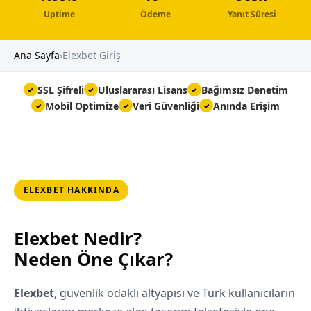
Uptime
Ödeme
Yanıt Süresi
Ana Sayfa
›
Elexbet Giriş
SSL Şifreli
Uluslararası Lisans
Bağımsız Denetim
✓
✓
✓
Mobil Optimize
Veri Güvenliği
Anında Erişim
✓
✓
✓
ELEXBET HAKKINDA
Elexbet Nedir?
Neden Öne Çıkar?
Elexbet
, güvenlik odaklı altyapısı ve Türk kullanıcıların