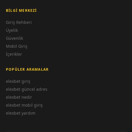
BILGI MERKEZI
Giriş Rehberi
Üyelik
Güvenlik
Mobil Giriş
İçerikler
POPÜLER ARAMALAR
elexbet giriş
elexbet güncel adres
elexbet nedir
elexbet mobil giriş
elexbet yardım