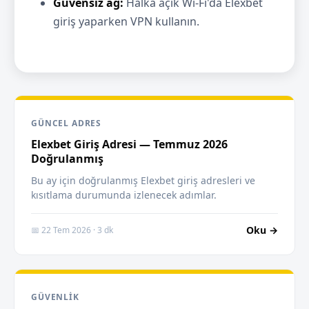
Güvensiz ağ:
Halka açık Wi-Fi'da Elexbet
giriş yaparken VPN kullanın.
GÜNCEL ADRES
Elexbet Giriş Adresi — Temmuz 2026
Doğrulanmış
Bu ay için doğrulanmış Elexbet giriş adresleri ve
kısıtlama durumunda izlenecek adımlar.
Oku →
📅 22 Tem 2026 · 3 dk
GÜVENLIK