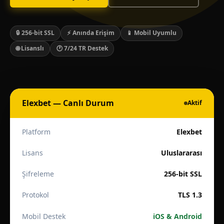
🔒 256-bit SSL
⚡ Anında Erişim
📱 Mobil Uyumlu
🌐 Lisanslı
🕐 7/24 TR Destek
Elexbet — Canlı Durum
Aktif
Platform
Elexbet
Lisans
Uluslararası
Şifreleme
256-bit SSL
Protokol
TLS 1.3
Mobil Destek
iOS & Android