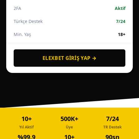
2FA
Aktif
Türkçe Destek
7/24
Min. Yaş
18+
ELEXBET GİRİŞ YAP →
10+
500K+
7/24
Yıl Aktif
Üye
TR Destek
%99.9
10+
90sn