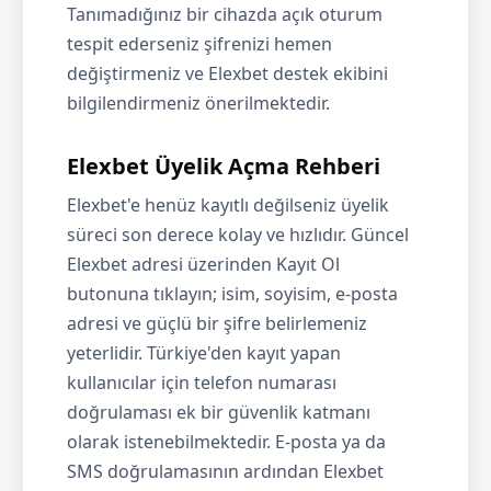
Tanımadığınız bir cihazda açık oturum
tespit ederseniz şifrenizi hemen
değiştirmeniz ve Elexbet destek ekibini
bilgilendirmeniz önerilmektedir.
Elexbet Üyelik Açma Rehberi
Elexbet'e henüz kayıtlı değilseniz üyelik
süreci son derece kolay ve hızlıdır. Güncel
Elexbet adresi üzerinden Kayıt Ol
butonuna tıklayın; isim, soyisim, e-posta
adresi ve güçlü bir şifre belirlemeniz
yeterlidir. Türkiye'den kayıt yapan
kullanıcılar için telefon numarası
doğrulaması ek bir güvenlik katmanı
olarak istenebilmektedir. E-posta ya da
SMS doğrulamasının ardından Elexbet