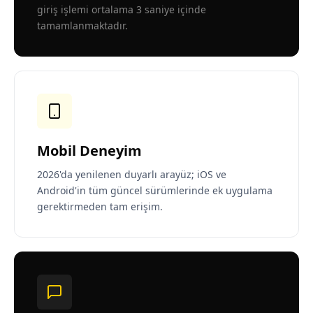
giriş işlemi ortalama 3 saniye içinde
tamamlanmaktadır.
Mobil Deneyim
2026'da yenilenen duyarlı arayüz; iOS ve
Android'in tüm güncel sürümlerinde ek uygulama
gerektirmeden tam erişim.