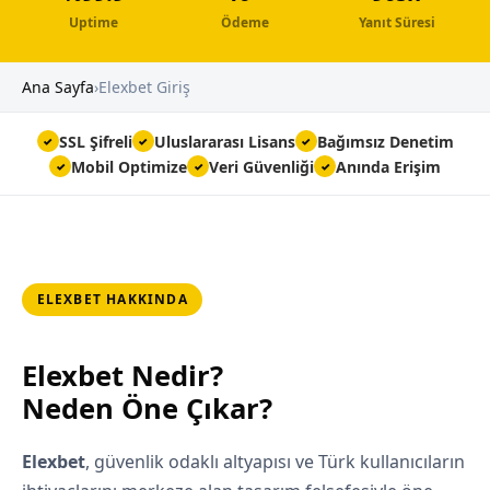
Uptime
Ödeme
Yanıt Süresi
Ana Sayfa
›
Elexbet Giriş
SSL Şifreli
Uluslararası Lisans
Bağımsız Denetim
✓
✓
✓
Mobil Optimize
Veri Güvenliği
Anında Erişim
✓
✓
✓
ELEXBET HAKKINDA
Elexbet Nedir?
Neden Öne Çıkar?
Elexbet
, güvenlik odaklı altyapısı ve Türk kullanıcıların