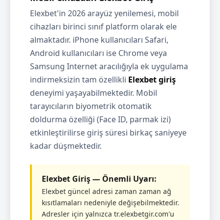
Elexbet'in 2026 arayüz yenilemesi, mobil
cihazları birinci sınıf platform olarak ele
almaktadır. iPhone kullanıcıları Safari,
Android kullanıcıları ise Chrome veya
Samsung Internet aracılığıyla ek uygulama
indirmeksizin tam özellikli
Elexbet giriş
deneyimi yaşayabilmektedir. Mobil
tarayıcıların biyometrik otomatik
doldurma özelliği (Face ID, parmak izi)
etkinleştirilirse giriş süresi birkaç saniyeye
kadar düşmektedir.
Elexbet Giriş — Önemli Uyarı:
Elexbet güncel adresi zaman zaman ağ
kısıtlamaları nedeniyle değişebilmektedir.
Adresler için yalnızca tr.elexbetgir.com'u