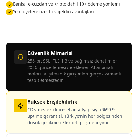
Banka, e-cüzdan ve kripto dahil 10+ ödeme yöntemi
✓
Yeni üyelere özel hoş geldin avantajları
✓
Güvenlik Mimarisi
256-bit SSL, TLS 1.3 ve bağımsız denetimler.
2026 güncellemesiyle eklenen AI anomali
motoru alışılmadık girişimleri gerçek zamanlı
tespit etmektedir.
Yüksek Erişilebilirlik
CDN destekli küresel ağ altyapısıyla %99.9
uptime garantisi. Türkiye'nin her bölgesinden
düşük gecikmeli Elexbet giriş deneyimi.