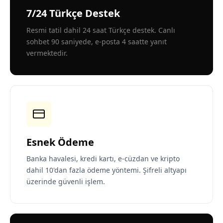
7/24 Türkçe Destek
Resmi tatil dahil 24 saat Türkçe destek. Canlı
sohbet 90 saniyede, e-posta 4 saatte yanıt
vermektedir.
Esnek Ödeme
Banka havalesi, kredi kartı, e-cüzdan ve kripto
dahil 10'dan fazla ödeme yöntemi. Şifreli altyapı
üzerinde güvenli işlem.