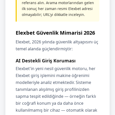
referans alın. Arama motorlarından gelen
ilk sonuç her zaman resmi Elexbet adresi
olmayabilir; URL'yi dikkatle inceleyin.
Elexbet Güvenlik Mimarisi 2026
Elexbet, 2026 yılında güvenlik altyapısını üç
temel alanda güçlendirmiştir:
AI Destekli Giriş Koruması
Elexbet'in yeni nesil güvenlik motoru, her
Elexbet giriş işlemini makine öğrenimi
modelleriyle analiz etmektedir. Sisteme
tanımlanan alışılmış giriş profilinizden
sapma tespit edildiğinde — örneğin farklı
bir coğrafi konum ya da daha önce
kullanılmamış bir cihaz — otomatik olarak