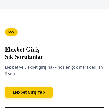
SSS
Elexbet Giriş
Sık Sorulanlar
Elexbet ve Elexbet giriş hakkında en çok merak edilen
8 soru.
Elexbet Giriş Yap