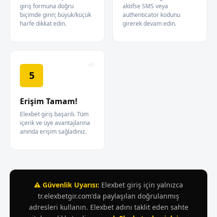
giriş formuna doğru
aktifse SMS veya
biçimde girin; büyük/küçük
authenticator kodunu
harfe dikkat edin.
girerek devam edin.
5
Erişim Tamam!
Elexbet giriş başarılı. Tüm
içerik ve üye avantajlarına
anında erişim sağladınız.
⚠ Güvenlik Uyarısı:
Elexbet giriş için yalnızca
tr.elexbetgir.com'da paylaşılan doğrulanmış
adresleri kullanın. Elexbet adını taklit eden sahte