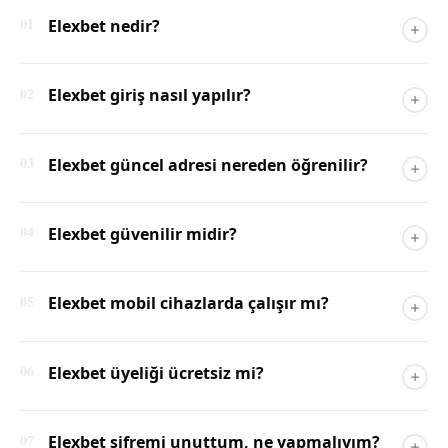
01
Elexbet nedir?
Elexbet, uluslararası lisans kapsamında faaliyet
02
Elexbet giriş nasıl yapılır?
gösteren, Türk kullanıcılara tam Türkçe arayüz ve 7/24
destek sunan dijital eğlence ve interaktif içerik
platformudur. Güvenlik odaklı altyapısı ve kesintisiz
tr.elexbetgir.com üzerinden doğrulanmış güncel
03
Elexbet güncel adresi nereden öğrenilir?
erişim altyapısıyla kullanıcı memnuniyetini öncelikli
Elexbet giriş adresini edinin. Adresi tarayıcınıza
hedef olarak benimseyen Elexbet, yıllar içinde güçlü
doğrudan yazın; URL'de kilit simgesi ve "https://"
bir üye tabanı oluşturmuştur.
olduğunu doğrulayın. Kullanıcı adı ve şifrenizi giriş
Elexbet güncel giriş adresi için tr.elexbetgir.com
04
Elexbet güvenilir midir?
formuna girin, Giriş butonuna tıklayın. 2FA aktifse
sayfasını düzenli olarak takip edin. Adres değişiklikleri
SMS ya da authenticator kodunuzu da girerek işlemi
anlık olarak güncellenmektedir. Arama motorlarından
tamamlayın.
ulaşılan sonuçlar her zaman resmi adres
Evet. Elexbet, uluslararası lisans çerçevesinde faaliyet
05
Elexbet mobil cihazlarda çalışır mı?
olmayabileceğinden, doğrulama için bu sayfayı
göstermekte olup bağımsız güvenlik denetimlerinden
kullanın ve adresi tarayıcınızda yer imi olarak
geçmektedir. 256-bit SSL şifreleme, TLS 1.3 protokolü
kaydedin.
ve yapay zeka destekli anomali tespiti, platformun
Evet. Elexbet'in 2026'da yenilenen duyarlı (responsive)
06
Elexbet üyeliği ücretsiz mi?
güvenlik standartlarını yüksek tutmaktadır.
arayüzü iOS ve Android'in tüm güncel sürümlerinde
sorunsuz çalışmaktadır. Ek uygulama indirmeye gerek
kalmadan mobil tarayıcıdan Elexbet giriş yapabilir,
Evet, Elexbet üyeliği tamamen ücretsizdir. Güncel
07
Elexbet şifremi unuttum, ne yapmalıyım?