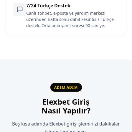
7/24 Türkçe Destek
Canlı sohbet, e-posta ve yardım merkezi
üzerinden hafta sonu dahil kesintisiz Türkçe
destek. Ortalama yanıt süresi 90 saniye.
ADIM ADIM
Elexbet Giriş
Nasıl Yapılır?
Beş kısa adımda Elexbet giriş işleminizi dakikalar
içinde tamamlayın.