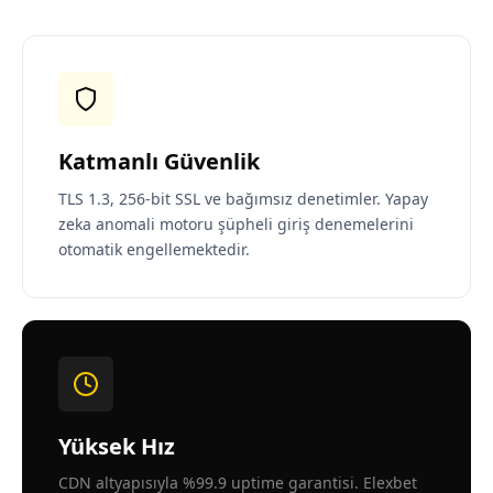
Katmanlı Güvenlik
TLS 1.3, 256-bit SSL ve bağımsız denetimler. Yapay
zeka anomali motoru şüpheli giriş denemelerini
otomatik engellemektedir.
Yüksek Hız
CDN altyapısıyla %99.9 uptime garantisi. Elexbet