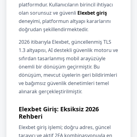
platformdur. Kullanıcıların birincil ihtiyacı
olan sorunsuz ve güvenli
Elexbet giriş
deneyimi, platformun altyapı kararlarını
doğrudan şekillendirmektedir.
2026 itibarıyla Elexbet, güncellenmiş TLS
1.3 altyapısı, AI destekli güvenlik motoru ve
sıfırdan tasarlanmış mobil arayüzüyle
önemli bir dönüşüm geçirmiştir. Bu
dönüşüm, mevcut üyelerin geri bildirimleri
ve bağımsız güvenlik denetimleri temel
alınarak gerçekleştirilmiştir.
Elexbet Giriş: Eksiksiz 2026
Rehberi
Elexbet giriş işlemi; doğru adres, güncel
tarayıcı ve aktif 2FA kombinasyonuyla en