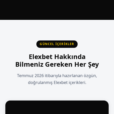
GÜNCEL İÇERIKLER
Elexbet Hakkında
Bilmeniz Gereken Her Şey
Temmuz 2026 itibarıyla hazırlanan özgün,
doğrulanmış Elexbet içerikleri.