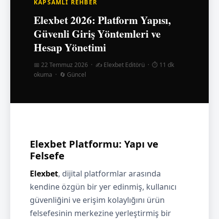
KAPSAMLI REHBER
Elexbet 2026: Platform Yapısı,
Güvenli Giriş Yöntemleri ve
Hesap Yönetimi
📅 22 Temmuz 2026 · ✍ Elexbet Editörü · ⏱ 11 dk
okuma · 🔄 Güncel
Elexbet Platformu: Yapı ve
Felsefe
Elexbet
, dijital platformlar arasında
kendine özgün bir yer edinmiş, kullanıcı
güvenliğini ve erişim kolaylığını ürün
felsefesinin merkezine yerleştirmiş bir