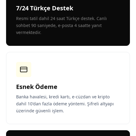
7/24 Türkçe Destek
Resmi tatil dahil 24 saat Türkçe destek. Canlı
sohbet 90 saniyede, e-posta 4 saatte yanıt
vermektedir.
Esnek Ödeme
Banka havalesi, kredi kartı, e-cüzdan ve kripto
dahil 10'dan fazla ödeme yöntemi. Şifreli altyapı
üzerinde güvenli işlem.