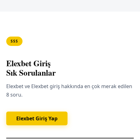
SSS
Elexbet Giriş
Sık Sorulanlar
Elexbet ve Elexbet giriş hakkında en çok merak edilen
8 soru.
Elexbet Giriş Yap