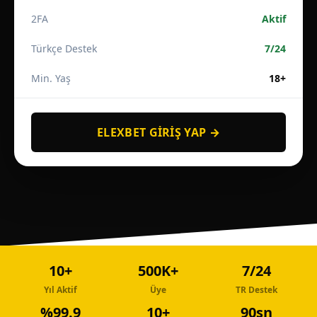
2FA
Aktif
Türkçe Destek
7/24
Min. Yaş
18+
ELEXBET GİRİŞ YAP →
10+
500K+
7/24
Yıl Aktif
Üye
TR Destek
%99.9
10+
90sn