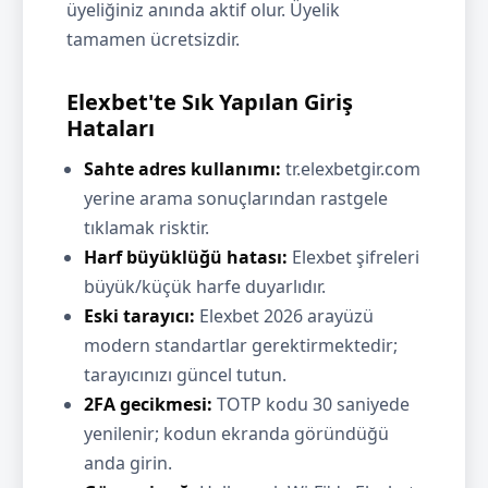
üyeliğiniz anında aktif olur. Üyelik
tamamen ücretsizdir.
Elexbet'te Sık Yapılan Giriş
Hataları
Sahte adres kullanımı:
tr.elexbetgir.com
yerine arama sonuçlarından rastgele
tıklamak risktir.
Harf büyüklüğü hatası:
Elexbet şifreleri
büyük/küçük harfe duyarlıdır.
Eski tarayıcı:
Elexbet 2026 arayüzü
modern standartlar gerektirmektedir;
tarayıcınızı güncel tutun.
2FA gecikmesi:
TOTP kodu 30 saniyede
yenilenir; kodun ekranda göründüğü
anda girin.