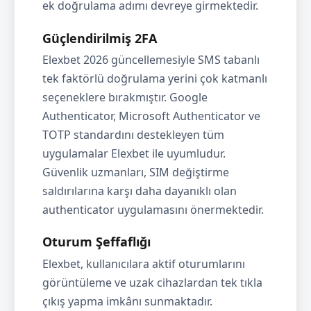
ek doğrulama adımı devreye girmektedir.
Güçlendirilmiş 2FA
Elexbet 2026 güncellemesiyle SMS tabanlı
tek faktörlü doğrulama yerini çok katmanlı
seçeneklere bırakmıştır. Google
Authenticator, Microsoft Authenticator ve
TOTP standardını destekleyen tüm
uygulamalar Elexbet ile uyumludur.
Güvenlik uzmanları, SIM değiştirme
saldırılarına karşı daha dayanıklı olan
authenticator uygulamasını önermektedir.
Oturum Şeffaflığı
Elexbet, kullanıcılara aktif oturumlarını
görüntüleme ve uzak cihazlardan tek tıkla
çıkış yapma imkânı sunmaktadır.