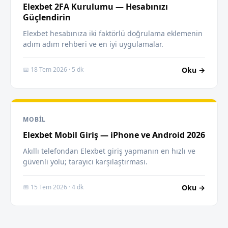
Elexbet 2FA Kurulumu — Hesabınızı
Güçlendirin
Elexbet hesabınıza iki faktörlü doğrulama eklemenin
adım adım rehberi ve en iyi uygulamalar.
Oku →
📅 18 Tem 2026 · 5 dk
MOBIL
Elexbet Mobil Giriş — iPhone ve Android 2026
Akıllı telefondan Elexbet giriş yapmanın en hızlı ve
güvenli yolu; tarayıcı karşılaştırması.
Oku →
📅 15 Tem 2026 · 4 dk