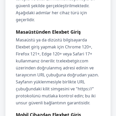
güvenli şekilde gerçekleştirilmektedir.
Aşağıdaki adımlar her cihaz türü için
geçerlidir.
Masaüstünden Elexbet Giriş
Masaüstü ya da dizüstü bilgisayarda
Elexbet giriş yapmak için Chrome 120+,
Firefox 121+, Edge 120+ veya Safari 17+
kullanmanız önerilir. tr.elexbetgir.com
üzerinden doğrulanmış adresi edinin ve
tarayıcının URL çubuğuna doğrudan yazın.
Sayfanın yüklenmesiyle birlikte URL
çubuğundaki kilit simgesini ve "https://"
protokolünü mutlaka kontrol edin; bu iki
unsur güvenli bağlantının garantisidir.
Mobil Cihazdan Elexbet Giriş