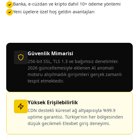
Banka, e-cüzdan ve kripto dahil 10+ ödeme yöntemi
✓
Yeni üyelere özel hoş geldin avantajları
✓
Güvenlik Mimarisi
256-bit SSL, TLS 1.3 ve bağımsız denetimler.
2026 güncellemesiyle eklenen AI anomali
motoru alışılmadık girişimleri gerçek zamanlı
tespit etmektedir.
Yüksek Erişilebilirlik
CDN destekli küresel ağ altyapısıyla %99.9
uptime garantisi. Türkiye'nin her bölgesinden
düşük gecikmeli Elexbet giriş deneyimi.