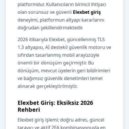
platformdur. Kullanıcıların birincil ihtiyacı
olan sorunsuz ve güvenli
Elexbet giriş
deneyimi, platformun altyapı kararlarını
doğrudan şekillendirmektedir.
2026 itibarıyla Elexbet, güncellenmiş TLS
1.3 altyapısı, AI destekli güvenlik motoru ve
sıfırdan tasarlanmış mobil arayüzüyle
önemli bir dönüşüm geçirmiştir. Bu
dönüşüm, mevcut üyelerin geri bildirimleri
ve bağımsız güvenlik denetimleri temel
alınarak gerçekleştirilmiştir.
Elexbet Giriş: Eksiksiz 2026
Rehberi
Elexbet giriş işlemi; doğru adres, güncel
tarayıcı ve aktif 2FA kombinasyonuyla en