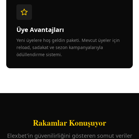
Üye Avantajları
Yeni üyelere hoş geldin paketi. Mevcut üyeler için
reload, sadakat ve sezon kampanyalarıyla
ödüllendirme sistemi.
Rakamlar Konuşuyor
Elexbet'in güvenilirliğini gösteren somut veriler