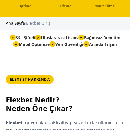
Uptime
Ödeme
Yanıt Süresi
Ana Sayfa
›
Elexbet Giriş
SSL Şifreli
Uluslararası Lisans
Bağımsız Denetim
✓
✓
✓
Mobil Optimize
Veri Güvenliği
Anında Erişim
✓
✓
✓
ELEXBET HAKKINDA
Elexbet Nedir?
Neden Öne Çıkar?
Elexbet
, güvenlik odaklı altyapısı ve Türk kullanıcıların