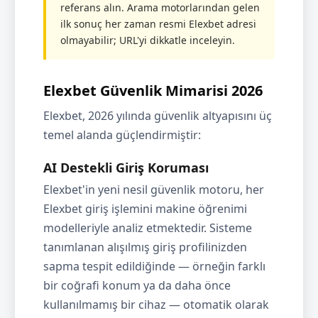
referans alın. Arama motorlarından gelen
ilk sonuç her zaman resmi Elexbet adresi
olmayabilir; URL'yi dikkatle inceleyin.
Elexbet Güvenlik Mimarisi 2026
Elexbet, 2026 yılında güvenlik altyapısını üç
temel alanda güçlendirmiştir:
AI Destekli Giriş Koruması
Elexbet'in yeni nesil güvenlik motoru, her
Elexbet giriş işlemini makine öğrenimi
modelleriyle analiz etmektedir. Sisteme
tanımlanan alışılmış giriş profilinizden
sapma tespit edildiğinde — örneğin farklı
bir coğrafi konum ya da daha önce
kullanılmamış bir cihaz — otomatik olarak