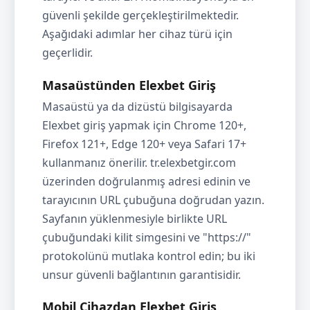
güvenli şekilde gerçekleştirilmektedir.
Aşağıdaki adımlar her cihaz türü için
geçerlidir.
Masaüstünden Elexbet Giriş
Masaüstü ya da dizüstü bilgisayarda
Elexbet giriş yapmak için Chrome 120+,
Firefox 121+, Edge 120+ veya Safari 17+
kullanmanız önerilir. tr.elexbetgir.com
üzerinden doğrulanmış adresi edinin ve
tarayıcının URL çubuğuna doğrudan yazın.
Sayfanın yüklenmesiyle birlikte URL
çubuğundaki kilit simgesini ve "https://"
protokolünü mutlaka kontrol edin; bu iki
unsur güvenli bağlantının garantisidir.
Mobil Cihazdan Elexbet Giriş