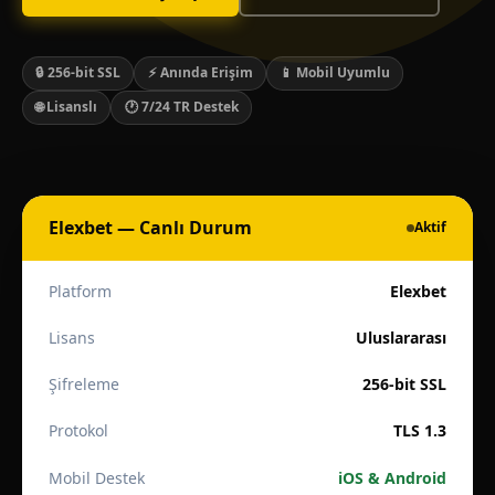
🔒 256-bit SSL
⚡ Anında Erişim
📱 Mobil Uyumlu
🌐 Lisanslı
🕐 7/24 TR Destek
Elexbet — Canlı Durum
Aktif
Platform
Elexbet
Lisans
Uluslararası
Şifreleme
256-bit SSL
Protokol
TLS 1.3
Mobil Destek
iOS & Android