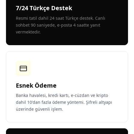
7/24 Türkçe Destek
Resmi tatil dahil 24 saat Türkçe destek. Canlı
sohbet 90 saniyede, e-posta 4 saatte yanıt
vermektedir.
Esnek Ödeme
Banka havalesi, kredi kartı, e-cüzdan ve kripto
dahil 10'dan fazla ödeme yöntemi. Şifreli altyapı
üzerinde güvenli işlem.