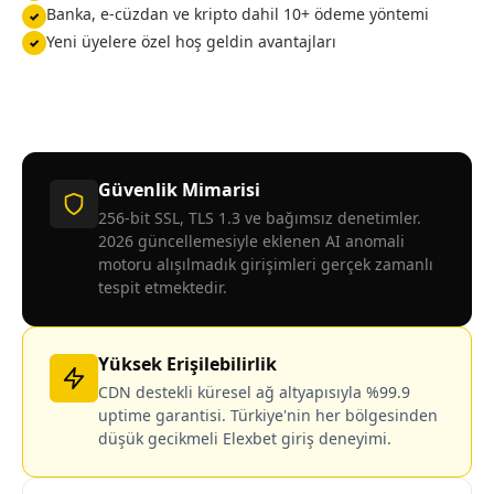
Banka, e-cüzdan ve kripto dahil 10+ ödeme yöntemi
✓
Yeni üyelere özel hoş geldin avantajları
✓
Güvenlik Mimarisi
256-bit SSL, TLS 1.3 ve bağımsız denetimler.
2026 güncellemesiyle eklenen AI anomali
motoru alışılmadık girişimleri gerçek zamanlı
tespit etmektedir.
Yüksek Erişilebilirlik
CDN destekli küresel ağ altyapısıyla %99.9
uptime garantisi. Türkiye'nin her bölgesinden
düşük gecikmeli Elexbet giriş deneyimi.