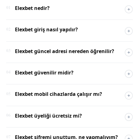
01
Elexbet nedir?
Elexbet, uluslararası lisans kapsamında faaliyet
02
Elexbet giriş nasıl yapılır?
gösteren, Türk kullanıcılara tam Türkçe arayüz ve 7/24
destek sunan dijital eğlence ve interaktif içerik
platformudur. Güvenlik odaklı altyapısı ve kesintisiz
tr.elexbetgir.com üzerinden doğrulanmış güncel
03
Elexbet güncel adresi nereden öğrenilir?
erişim altyapısıyla kullanıcı memnuniyetini öncelikli
Elexbet giriş adresini edinin. Adresi tarayıcınıza
hedef olarak benimseyen Elexbet, yıllar içinde güçlü
doğrudan yazın; URL'de kilit simgesi ve "https://"
bir üye tabanı oluşturmuştur.
olduğunu doğrulayın. Kullanıcı adı ve şifrenizi giriş
Elexbet güncel giriş adresi için tr.elexbetgir.com
04
Elexbet güvenilir midir?
formuna girin, Giriş butonuna tıklayın. 2FA aktifse
sayfasını düzenli olarak takip edin. Adres değişiklikleri
SMS ya da authenticator kodunuzu da girerek işlemi
anlık olarak güncellenmektedir. Arama motorlarından
tamamlayın.
ulaşılan sonuçlar her zaman resmi adres
Evet. Elexbet, uluslararası lisans çerçevesinde faaliyet
05
Elexbet mobil cihazlarda çalışır mı?
olmayabileceğinden, doğrulama için bu sayfayı
göstermekte olup bağımsız güvenlik denetimlerinden
kullanın ve adresi tarayıcınızda yer imi olarak
geçmektedir. 256-bit SSL şifreleme, TLS 1.3 protokolü
kaydedin.
ve yapay zeka destekli anomali tespiti, platformun
Evet. Elexbet'in 2026'da yenilenen duyarlı (responsive)
06
Elexbet üyeliği ücretsiz mi?
güvenlik standartlarını yüksek tutmaktadır.
arayüzü iOS ve Android'in tüm güncel sürümlerinde
sorunsuz çalışmaktadır. Ek uygulama indirmeye gerek
kalmadan mobil tarayıcıdan Elexbet giriş yapabilir,
Evet, Elexbet üyeliği tamamen ücretsizdir. Güncel
07
Elexbet şifremi unuttum, ne yapmalıyım?