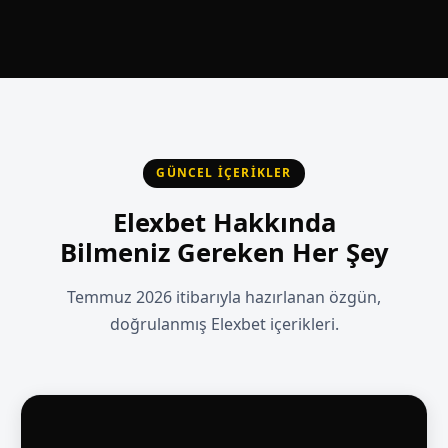
GÜNCEL İÇERIKLER
Elexbet Hakkında
Bilmeniz Gereken Her Şey
Temmuz 2026 itibarıyla hazırlanan özgün,
doğrulanmış Elexbet içerikleri.