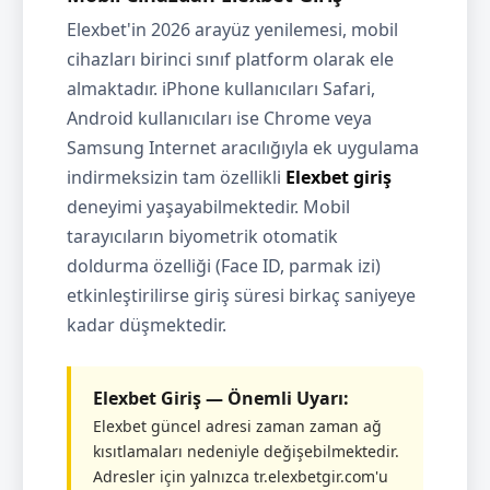
Elexbet'in 2026 arayüz yenilemesi, mobil
cihazları birinci sınıf platform olarak ele
almaktadır. iPhone kullanıcıları Safari,
Android kullanıcıları ise Chrome veya
Samsung Internet aracılığıyla ek uygulama
indirmeksizin tam özellikli
Elexbet giriş
deneyimi yaşayabilmektedir. Mobil
tarayıcıların biyometrik otomatik
doldurma özelliği (Face ID, parmak izi)
etkinleştirilirse giriş süresi birkaç saniyeye
kadar düşmektedir.
Elexbet Giriş — Önemli Uyarı:
Elexbet güncel adresi zaman zaman ağ
kısıtlamaları nedeniyle değişebilmektedir.
Adresler için yalnızca tr.elexbetgir.com'u