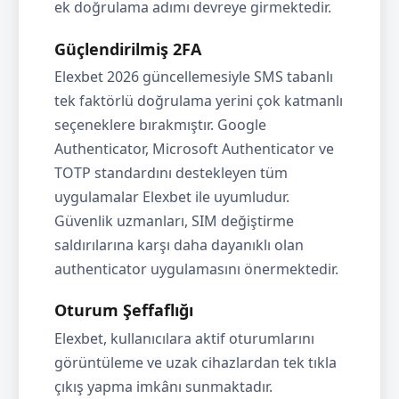
ek doğrulama adımı devreye girmektedir.
Güçlendirilmiş 2FA
Elexbet 2026 güncellemesiyle SMS tabanlı
tek faktörlü doğrulama yerini çok katmanlı
seçeneklere bırakmıştır. Google
Authenticator, Microsoft Authenticator ve
TOTP standardını destekleyen tüm
uygulamalar Elexbet ile uyumludur.
Güvenlik uzmanları, SIM değiştirme
saldırılarına karşı daha dayanıklı olan
authenticator uygulamasını önermektedir.
Oturum Şeffaflığı
Elexbet, kullanıcılara aktif oturumlarını
görüntüleme ve uzak cihazlardan tek tıkla
çıkış yapma imkânı sunmaktadır.