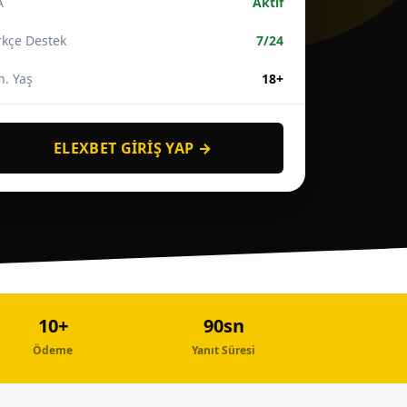
A
Aktif
rkçe Destek
7/24
n. Yaş
18+
ELEXBET GİRİŞ YAP →
10+
90sn
Ödeme
Yanıt Süresi