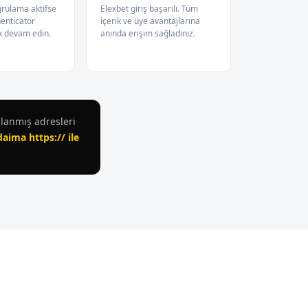
oğrulama aktifse
Elexbet giriş başarılı. Tüm
enticator
içerik ve üye avantajlarına
k devam edin.
anında erişim sağladınız.
ulanmış adresleri
aima https:// ile