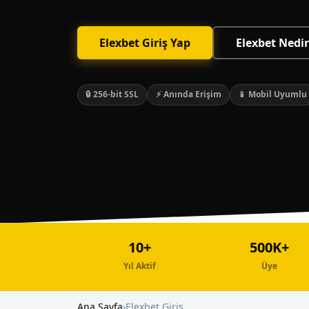
Elexbet Giriş Yap
Elexbet Nedir
🔒 256-bit SSL
⚡ Anında Erişim
📱 Mobil Uyumlu
10+
500K+
Yıl Aktif
Üye
Ana Sayfa
›
Elexbet Giriş