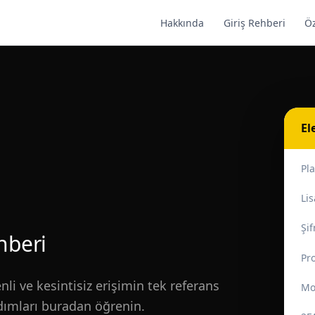
Hakkında
Giriş Rehberi
Öz
El
Pl
Li
Şi
hberi
Pr
i ve kesintisiz erişimin tek referans
Mo
adımları buradan öğrenin.