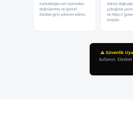
tr.elexbetgir.com üzerinden
Adresi doğruda
doğrulanmış ve güncel
çubuğuna yazın. 
Elexbet giriş adresini edinin.
ve https:// güve
onaylar.
⚠ Güvenlik Uyar
kullanın. Elexbet