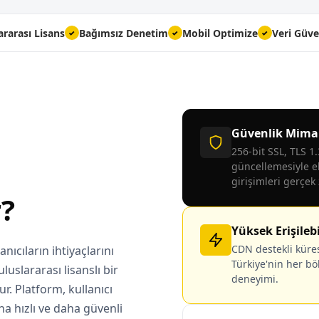
ararası Lisans
Bağımsız Denetim
Mobil Optimize
Veri Güve
✓
✓
✓
Güvenlik Mimar
256-bit SSL, TLS 1
güncellemesiyle e
girişimleri gerçek
?
Yüksek Erişilebi
CDN destekli küres
anıcıların ihtiyaçlarını
Türkiye'nin her bö
uslararası lisanslı bir
deneyimi.
ur. Platform, kullanıcı
a hızlı ve daha güvenli