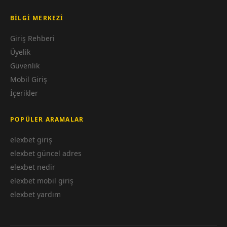
BILGI MERKEZI
Giriş Rehberi
Üyelik
Güvenlik
Mobil Giriş
İçerikler
POPÜLER ARAMALAR
elexbet giriş
elexbet güncel adres
elexbet nedir
elexbet mobil giriş
elexbet yardım