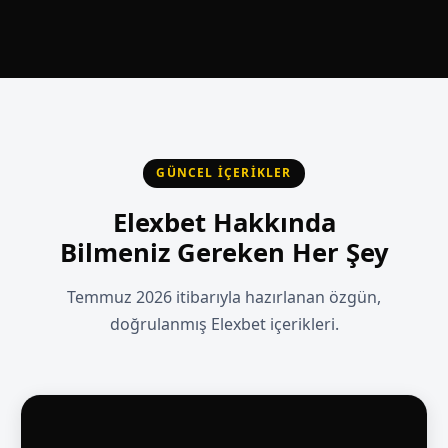
GÜNCEL İÇERIKLER
Elexbet Hakkında
Bilmeniz Gereken Her Şey
Temmuz 2026 itibarıyla hazırlanan özgün,
doğrulanmış Elexbet içerikleri.