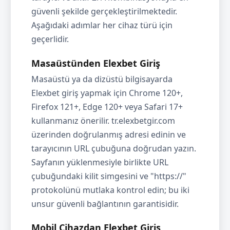
güvenli şekilde gerçekleştirilmektedir.
Aşağıdaki adımlar her cihaz türü için
geçerlidir.
Masaüstünden Elexbet Giriş
Masaüstü ya da dizüstü bilgisayarda
Elexbet giriş yapmak için Chrome 120+,
Firefox 121+, Edge 120+ veya Safari 17+
kullanmanız önerilir. tr.elexbetgir.com
üzerinden doğrulanmış adresi edinin ve
tarayıcının URL çubuğuna doğrudan yazın.
Sayfanın yüklenmesiyle birlikte URL
çubuğundaki kilit simgesini ve "https://"
protokolünü mutlaka kontrol edin; bu iki
unsur güvenli bağlantının garantisidir.
Mobil Cihazdan Elexbet Giriş