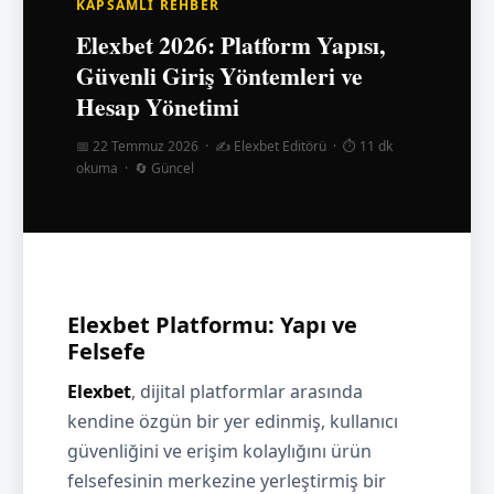
KAPSAMLI REHBER
Elexbet 2026: Platform Yapısı,
Güvenli Giriş Yöntemleri ve
Hesap Yönetimi
📅 22 Temmuz 2026 · ✍ Elexbet Editörü · ⏱ 11 dk
okuma · 🔄 Güncel
Elexbet Platformu: Yapı ve
Felsefe
Elexbet
, dijital platformlar arasında
kendine özgün bir yer edinmiş, kullanıcı
güvenliğini ve erişim kolaylığını ürün
felsefesinin merkezine yerleştirmiş bir