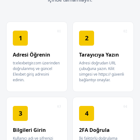
1
2
Adresi Öğrenin
Tarayıcıya Yazın
tr.elexbetgir.com üzerinden
Adresi doğrudan URL
doğrulanmış ve güncel
çubuğuna yazın. Kilit
Elexbet giriş adresini
simgesi ve https:// güvenli
edinin.
bağlantıyı onaylar.
3
4
Bilgileri Girin
2FA Doğrula
Kullanıcı adı ve şifrenizi
İki faktörlü doğrulama