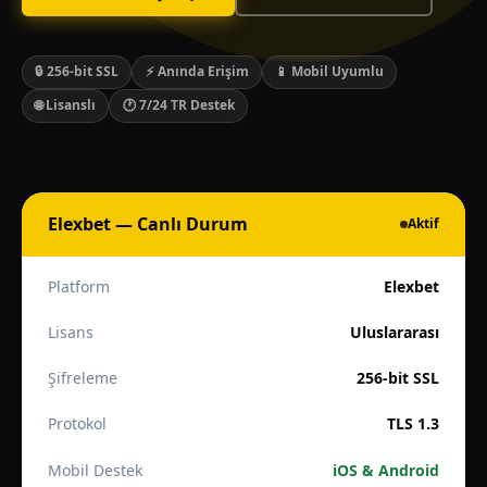
🔒 256-bit SSL
⚡ Anında Erişim
📱 Mobil Uyumlu
🌐 Lisanslı
🕐 7/24 TR Destek
Elexbet — Canlı Durum
Aktif
Platform
Elexbet
Lisans
Uluslararası
Şifreleme
256-bit SSL
Protokol
TLS 1.3
Mobil Destek
iOS & Android