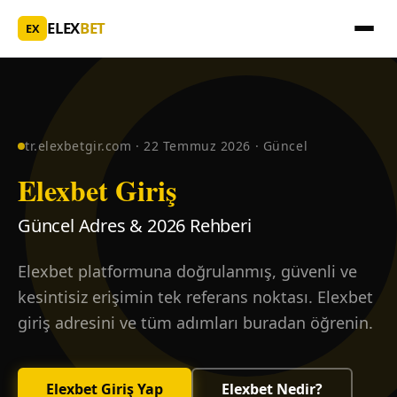
ELEX
BET
EX
tr.elexbetgir.com · 22 Temmuz 2026 · Güncel
Elexbet Giriş
Güncel Adres & 2026 Rehberi
Elexbet platformuna doğrulanmış, güvenli ve
kesintisiz erişimin tek referans noktası. Elexbet
giriş adresini ve tüm adımları buradan öğrenin.
Elexbet Giriş Yap
Elexbet Nedir?