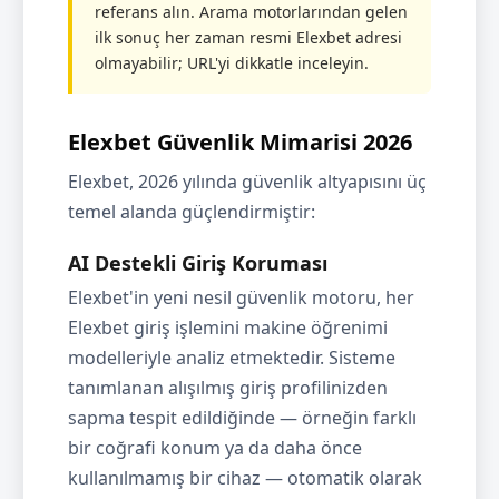
referans alın. Arama motorlarından gelen
ilk sonuç her zaman resmi Elexbet adresi
olmayabilir; URL'yi dikkatle inceleyin.
Elexbet Güvenlik Mimarisi 2026
Elexbet, 2026 yılında güvenlik altyapısını üç
temel alanda güçlendirmiştir:
AI Destekli Giriş Koruması
Elexbet'in yeni nesil güvenlik motoru, her
Elexbet giriş işlemini makine öğrenimi
modelleriyle analiz etmektedir. Sisteme
tanımlanan alışılmış giriş profilinizden
sapma tespit edildiğinde — örneğin farklı
bir coğrafi konum ya da daha önce
kullanılmamış bir cihaz — otomatik olarak