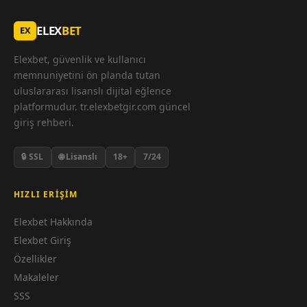
ELEX
BET
EX
Elexbet, güvenlik ve kullanıcı
memnuniyetini ön planda tutan
uluslararası lisanslı dijital eğlence
platformudur. tr.elexbetgir.com güncel
giriş rehberi.
🔒 SSL
🌐 Lisanslı
18+
7/24
HIZLI ERIŞIM
Elexbet Hakkında
Elexbet Giriş
Özellikler
Makaleler
SSS