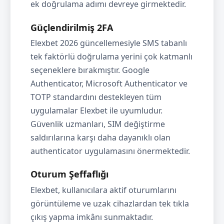
ek doğrulama adımı devreye girmektedir.
Güçlendirilmiş 2FA
Elexbet 2026 güncellemesiyle SMS tabanlı
tek faktörlü doğrulama yerini çok katmanlı
seçeneklere bırakmıştır. Google
Authenticator, Microsoft Authenticator ve
TOTP standardını destekleyen tüm
uygulamalar Elexbet ile uyumludur.
Güvenlik uzmanları, SIM değiştirme
saldırılarına karşı daha dayanıklı olan
authenticator uygulamasını önermektedir.
Oturum Şeffaflığı
Elexbet, kullanıcılara aktif oturumlarını
görüntüleme ve uzak cihazlardan tek tıkla
çıkış yapma imkânı sunmaktadır.