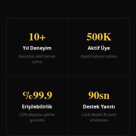
10+
500K
Yıl Deneyim
Aktif Üye
Kesintisiz aktif hizmet
Kayıtlı kullanıcı tabanı
süresi
%99.9
90sn
Erişilebilirlik
Destek Yanıtı
CDN altyapısı uptime
Canlı destek ilk yanıt
garantisi
ortalaması