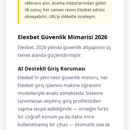
referans alın. Arama motorlarından gelen
ilk sonuç her zaman resmi Elexbet adresi
olmayabilir; URL'yi dikkatle inceleyin.
Elexbet Güvenlik Mimarisi 2026
Elexbet, 2026 yılında güvenlik altyapısını üç
temel alanda güçlendirmiştir:
AI Destekli Giriş Koruması
Elexbet'in yeni nesil güvenlik motoru, her
Elexbet giriş işlemini makine öğrenimi
modelleriyle analiz etmektedir. Sisteme
tanımlanan alışılmış giriş profilinizden
sapma tespit edildiğinde — örneğin farklı
bir coğrafi konum ya da daha önce
kullanılmamış bir cihaz — otomatik olarak