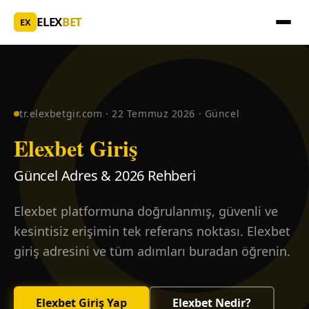
ELEX
BET
EX
tr.elexbetgir.com · 22 Temmuz 2026 · Güncel
Elexbet Giriş
Güncel Adres & 2026 Rehberi
Elexbet platformuna doğrulanmış, güvenli ve
kesintisiz erişimin tek referans noktası. Elexbet
giriş adresini ve tüm adımları buradan öğrenin.
Elexbet Giriş Yap
Elexbet Nedir?