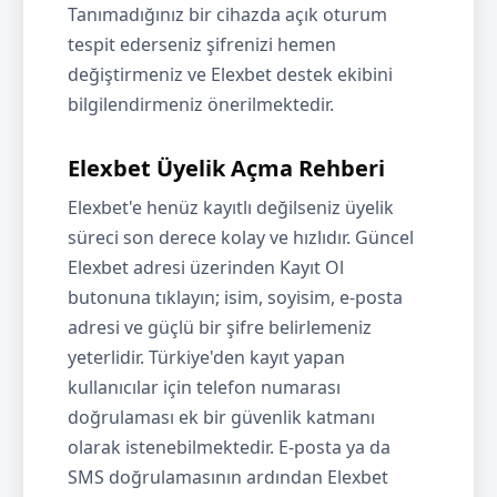
Tanımadığınız bir cihazda açık oturum
tespit ederseniz şifrenizi hemen
değiştirmeniz ve Elexbet destek ekibini
bilgilendirmeniz önerilmektedir.
Elexbet Üyelik Açma Rehberi
Elexbet'e henüz kayıtlı değilseniz üyelik
süreci son derece kolay ve hızlıdır. Güncel
Elexbet adresi üzerinden Kayıt Ol
butonuna tıklayın; isim, soyisim, e-posta
adresi ve güçlü bir şifre belirlemeniz
yeterlidir. Türkiye'den kayıt yapan
kullanıcılar için telefon numarası
doğrulaması ek bir güvenlik katmanı
olarak istenebilmektedir. E-posta ya da
SMS doğrulamasının ardından Elexbet