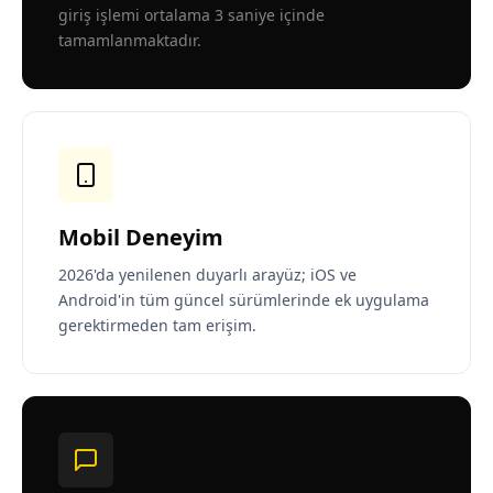
giriş işlemi ortalama 3 saniye içinde
tamamlanmaktadır.
Mobil Deneyim
2026'da yenilenen duyarlı arayüz; iOS ve
Android'in tüm güncel sürümlerinde ek uygulama
gerektirmeden tam erişim.