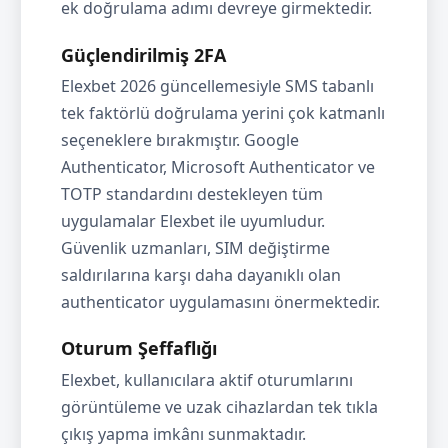
ek doğrulama adımı devreye girmektedir.
Güçlendirilmiş 2FA
Elexbet 2026 güncellemesiyle SMS tabanlı
tek faktörlü doğrulama yerini çok katmanlı
seçeneklere bırakmıştır. Google
Authenticator, Microsoft Authenticator ve
TOTP standardını destekleyen tüm
uygulamalar Elexbet ile uyumludur.
Güvenlik uzmanları, SIM değiştirme
saldırılarına karşı daha dayanıklı olan
authenticator uygulamasını önermektedir.
Oturum Şeffaflığı
Elexbet, kullanıcılara aktif oturumlarını
görüntüleme ve uzak cihazlardan tek tıkla
çıkış yapma imkânı sunmaktadır.