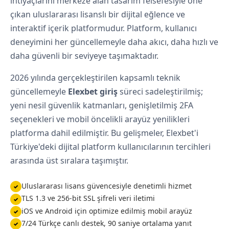
ihtiyaçlarını merkeze alan tasarım felsefesiyle öne
çıkan uluslararası lisanslı bir dijital eğlence ve
interaktif içerik platformudur. Platform, kullanıcı
deneyimini her güncellemeyle daha akıcı, daha hızlı ve
daha güvenli bir seviyeye taşımaktadır.
2026 yılında gerçekleştirilen kapsamlı teknik
güncellemeyle
Elexbet giriş
süreci sadeleştirilmiş;
yeni nesil güvenlik katmanları, genişletilmiş 2FA
seçenekleri ve mobil öncelikli arayüz yenilikleri
platforma dahil edilmiştir. Bu gelişmeler, Elexbet'i
Türkiye'deki dijital platform kullanıcılarının tercihleri
arasında üst sıralara taşımıştır.
Uluslararası lisans güvencesiyle denetimli hizmet
✓
TLS 1.3 ve 256-bit SSL şifreli veri iletimi
✓
iOS ve Android için optimize edilmiş mobil arayüz
✓
7/24 Türkçe canlı destek, 90 saniye ortalama yanıt
✓