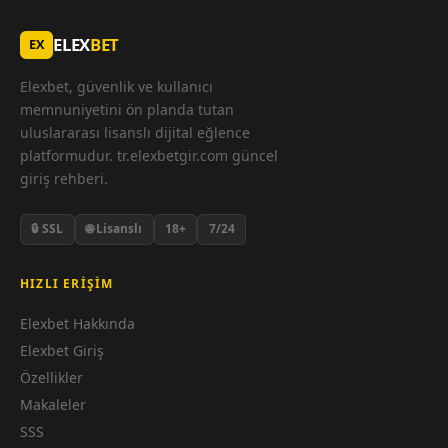
ELEX
BET
EX
Elexbet, güvenlik ve kullanıcı
memnuniyetini ön planda tutan
uluslararası lisanslı dijital eğlence
platformudur. tr.elexbetgir.com güncel
giriş rehberi.
🔒 SSL
🌐 Lisanslı
18+
7/24
HIZLI ERIŞIM
Elexbet Hakkında
Elexbet Giriş
Özellikler
Makaleler
SSS