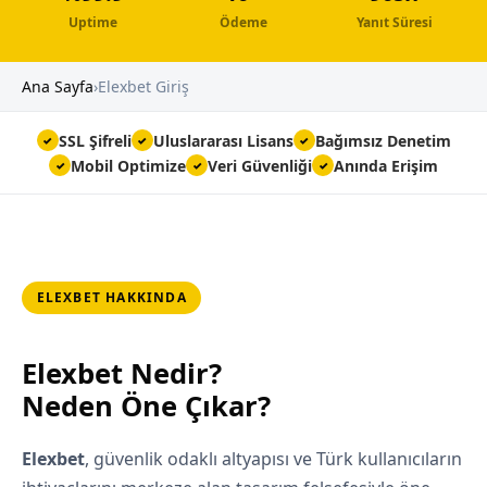
Uptime
Ödeme
Yanıt Süresi
Ana Sayfa
›
Elexbet Giriş
SSL Şifreli
Uluslararası Lisans
Bağımsız Denetim
✓
✓
✓
Mobil Optimize
Veri Güvenliği
Anında Erişim
✓
✓
✓
ELEXBET HAKKINDA
Elexbet Nedir?
Neden Öne Çıkar?
Elexbet
, güvenlik odaklı altyapısı ve Türk kullanıcıların