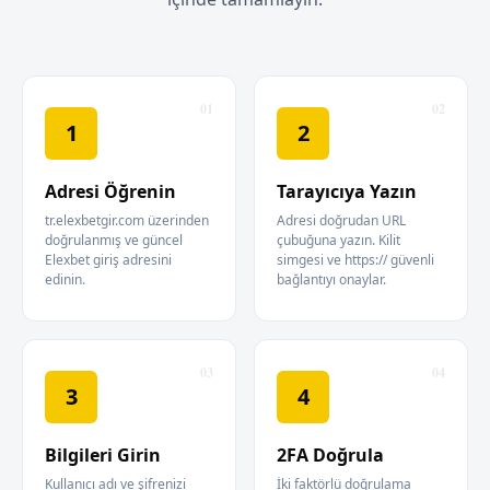
1
2
Adresi Öğrenin
Tarayıcıya Yazın
tr.elexbetgir.com üzerinden
Adresi doğrudan URL
doğrulanmış ve güncel
çubuğuna yazın. Kilit
Elexbet giriş adresini
simgesi ve https:// güvenli
edinin.
bağlantıyı onaylar.
3
4
Bilgileri Girin
2FA Doğrula
Kullanıcı adı ve şifrenizi
İki faktörlü doğrulama