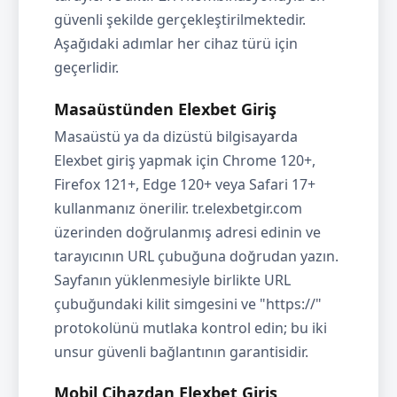
güvenli şekilde gerçekleştirilmektedir.
Aşağıdaki adımlar her cihaz türü için
geçerlidir.
Masaüstünden Elexbet Giriş
Masaüstü ya da dizüstü bilgisayarda
Elexbet giriş yapmak için Chrome 120+,
Firefox 121+, Edge 120+ veya Safari 17+
kullanmanız önerilir. tr.elexbetgir.com
üzerinden doğrulanmış adresi edinin ve
tarayıcının URL çubuğuna doğrudan yazın.
Sayfanın yüklenmesiyle birlikte URL
çubuğundaki kilit simgesini ve "https://"
protokolünü mutlaka kontrol edin; bu iki
unsur güvenli bağlantının garantisidir.
Mobil Cihazdan Elexbet Giriş