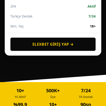
2FA
Aktif
Türkçe Destek
7/24
Min. Yaş
18+
ELEXBET GİRİŞ YAP →
10+
500K+
7/24
Yıl Aktif
Üye
TR Destek
%99.9
10+
90sn