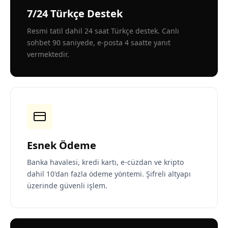
7/24 Türkçe Destek
Resmi tatil dahil 24 saat Türkçe destek. Canlı
sohbet 90 saniyede, e-posta 4 saatte yanıt
vermektedir.
Esnek Ödeme
Banka havalesi, kredi kartı, e-cüzdan ve kripto
dahil 10'dan fazla ödeme yöntemi. Şifreli altyapı
üzerinde güvenli işlem.