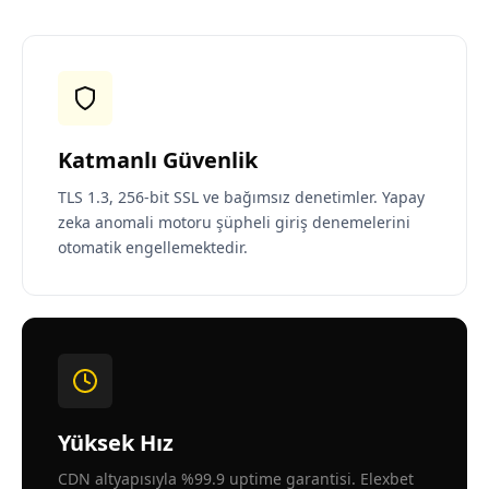
Katmanlı Güvenlik
TLS 1.3, 256-bit SSL ve bağımsız denetimler. Yapay
zeka anomali motoru şüpheli giriş denemelerini
otomatik engellemektedir.
Yüksek Hız
CDN altyapısıyla %99.9 uptime garantisi. Elexbet