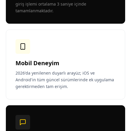
giriş işlemi ortalama 3 saniye içinde
tamamlanmaktadır.
Mobil Deneyim
2026'da yenilenen duyarlı arayüz; iOS ve
Android'in tüm güncel sürümlerinde ek uygulama
gerektirmeden tam erişim.