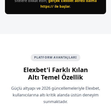
sitelere dikkat edin;
gerçek Elexbet adresi daima
https:// ile başlar.
PLATFORM AVANTAJLARI
Elexbet'i Farklı Kılan
Altı Temel Özellik
Güçlü altyapı ve 2026 güncellemeleriyle Elexbet,
kullanıcılarına altı kritik alanda üstün deneyim
sunmaktadır.