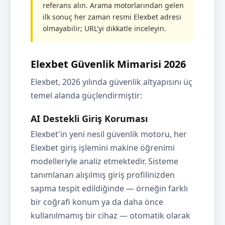
referans alın. Arama motorlarından gelen
ilk sonuç her zaman resmi Elexbet adresi
olmayabilir; URL'yi dikkatle inceleyin.
Elexbet Güvenlik Mimarisi 2026
Elexbet, 2026 yılında güvenlik altyapısını üç
temel alanda güçlendirmiştir:
AI Destekli Giriş Koruması
Elexbet'in yeni nesil güvenlik motoru, her
Elexbet giriş işlemini makine öğrenimi
modelleriyle analiz etmektedir. Sisteme
tanımlanan alışılmış giriş profilinizden
sapma tespit edildiğinde — örneğin farklı
bir coğrafi konum ya da daha önce
kullanılmamış bir cihaz — otomatik olarak