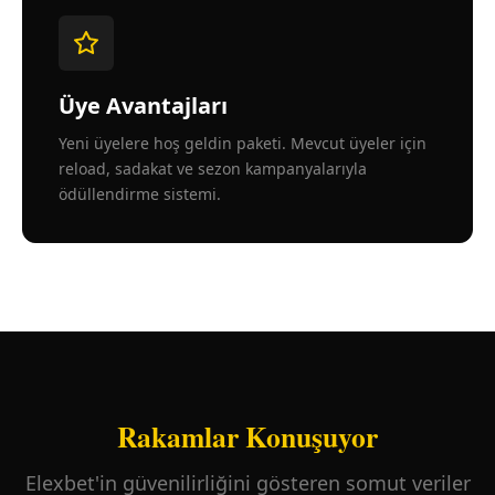
Üye Avantajları
Yeni üyelere hoş geldin paketi. Mevcut üyeler için
reload, sadakat ve sezon kampanyalarıyla
ödüllendirme sistemi.
Rakamlar Konuşuyor
Elexbet'in güvenilirliğini gösteren somut veriler