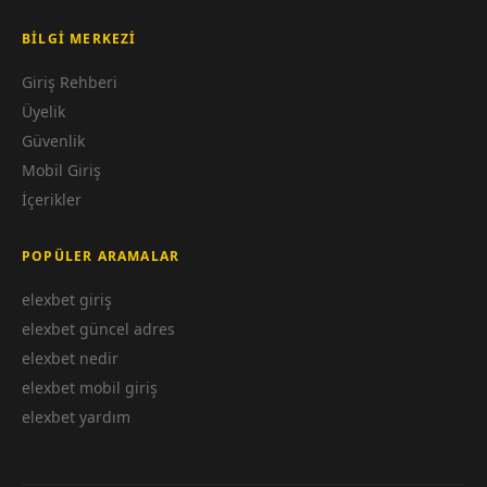
BILGI MERKEZI
Giriş Rehberi
Üyelik
Güvenlik
Mobil Giriş
İçerikler
POPÜLER ARAMALAR
elexbet giriş
elexbet güncel adres
elexbet nedir
elexbet mobil giriş
elexbet yardım