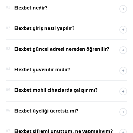
01
Elexbet nedir?
Elexbet, uluslararası lisans kapsamında faaliyet
02
Elexbet giriş nasıl yapılır?
gösteren, Türk kullanıcılara tam Türkçe arayüz ve 7/24
destek sunan dijital eğlence ve interaktif içerik
platformudur. Güvenlik odaklı altyapısı ve kesintisiz
tr.elexbetgir.com üzerinden doğrulanmış güncel
03
Elexbet güncel adresi nereden öğrenilir?
erişim altyapısıyla kullanıcı memnuniyetini öncelikli
Elexbet giriş adresini edinin. Adresi tarayıcınıza
hedef olarak benimseyen Elexbet, yıllar içinde güçlü
doğrudan yazın; URL'de kilit simgesi ve "https://"
bir üye tabanı oluşturmuştur.
olduğunu doğrulayın. Kullanıcı adı ve şifrenizi giriş
Elexbet güncel giriş adresi için tr.elexbetgir.com
04
Elexbet güvenilir midir?
formuna girin, Giriş butonuna tıklayın. 2FA aktifse
sayfasını düzenli olarak takip edin. Adres değişiklikleri
SMS ya da authenticator kodunuzu da girerek işlemi
anlık olarak güncellenmektedir. Arama motorlarından
tamamlayın.
ulaşılan sonuçlar her zaman resmi adres
Evet. Elexbet, uluslararası lisans çerçevesinde faaliyet
05
Elexbet mobil cihazlarda çalışır mı?
olmayabileceğinden, doğrulama için bu sayfayı
göstermekte olup bağımsız güvenlik denetimlerinden
kullanın ve adresi tarayıcınızda yer imi olarak
geçmektedir. 256-bit SSL şifreleme, TLS 1.3 protokolü
kaydedin.
ve yapay zeka destekli anomali tespiti, platformun
Evet. Elexbet'in 2026'da yenilenen duyarlı (responsive)
06
Elexbet üyeliği ücretsiz mi?
güvenlik standartlarını yüksek tutmaktadır.
arayüzü iOS ve Android'in tüm güncel sürümlerinde
sorunsuz çalışmaktadır. Ek uygulama indirmeye gerek
kalmadan mobil tarayıcıdan Elexbet giriş yapabilir,
Evet, Elexbet üyeliği tamamen ücretsizdir. Güncel
07
Elexbet şifremi unuttum, ne yapmalıyım?