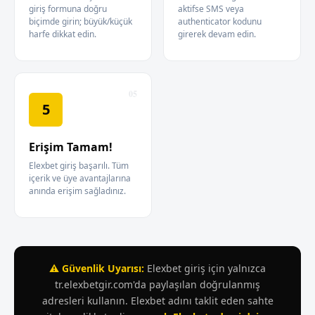
giriş formuna doğru
aktifse SMS veya
biçimde girin; büyük/küçük
authenticator kodunu
harfe dikkat edin.
girerek devam edin.
5
Erişim Tamam!
Elexbet giriş başarılı. Tüm
içerik ve üye avantajlarına
anında erişim sağladınız.
⚠ Güvenlik Uyarısı:
Elexbet giriş için yalnızca
tr.elexbetgir.com'da paylaşılan doğrulanmış
adresleri kullanın. Elexbet adını taklit eden sahte