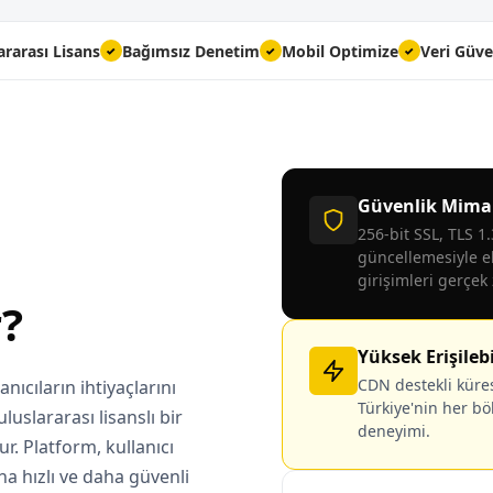
ararası Lisans
Bağımsız Denetim
Mobil Optimize
Veri Güve
✓
✓
✓
Güvenlik Mimar
256-bit SSL, TLS 1
güncellemesiyle e
girişimleri gerçek
?
Yüksek Erişilebi
CDN destekli küres
anıcıların ihtiyaçlarını
Türkiye'nin her bö
uslararası lisanslı bir
deneyimi.
ur. Platform, kullanıcı
a hızlı ve daha güvenli