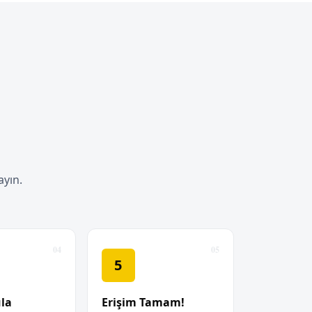
ayın.
5
la
Erişim Tamam!