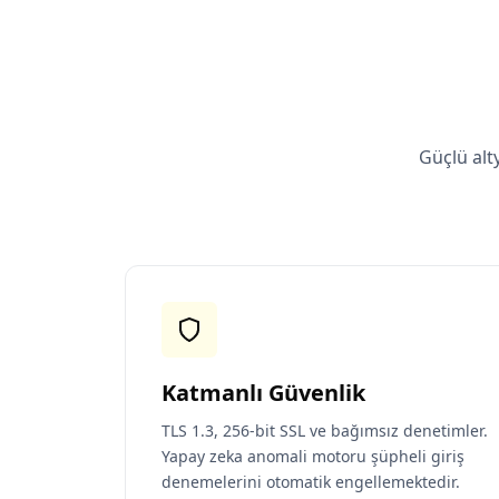
Güçlü alty
Katmanlı Güvenlik
TLS 1.3, 256-bit SSL ve bağımsız denetimler.
Yapay zeka anomali motoru şüpheli giriş
denemelerini otomatik engellemektedir.