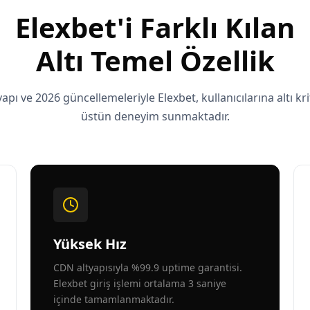
Elexbet'i Farklı Kılan
Altı Temel Özellik
apı ve 2026 güncellemeleriyle Elexbet, kullanıcılarına altı kr
üstün deneyim sunmaktadır.
Yüksek Hız
CDN altyapısıyla %99.9 uptime garantisi.
Elexbet giriş işlemi ortalama 3 saniye
içinde tamamlanmaktadır.