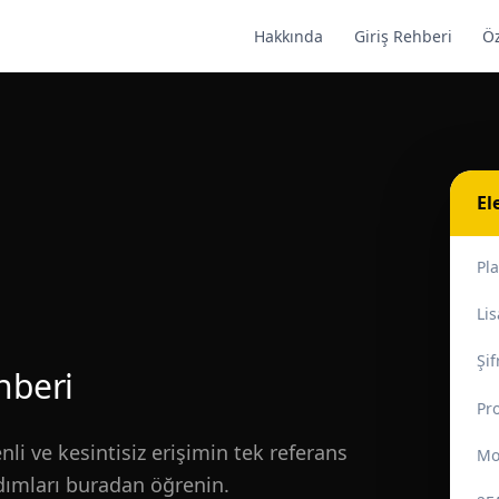
Hakkında
Giriş Rehberi
Öz
El
Pl
Li
Şi
hberi
Pr
i ve kesintisiz erişimin tek referans
Mo
adımları buradan öğrenin.