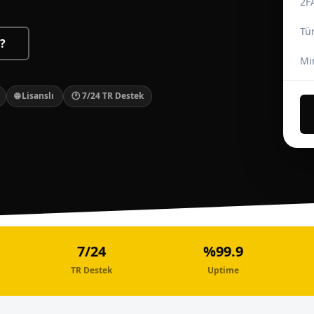
2F
Tü
?
Mi
🌐 Lisanslı
🕐 7/24 TR Destek
7/24
%99.9
TR Destek
Uptime