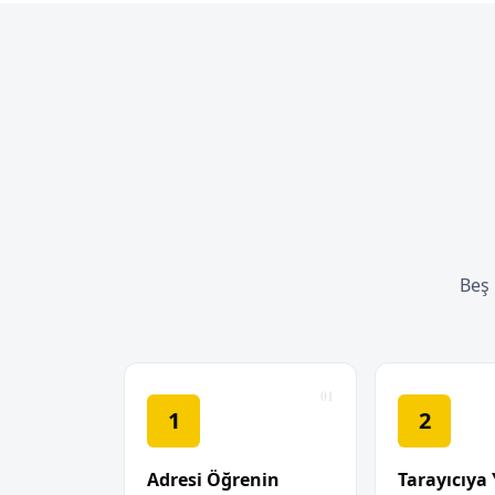
Beş 
1
2
Adresi Öğrenin
Tarayıcıya