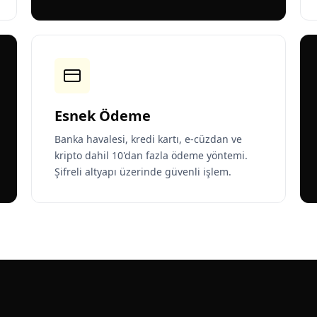
Esnek Ödeme
Banka havalesi, kredi kartı, e-cüzdan ve
kripto dahil 10'dan fazla ödeme yöntemi.
Şifreli altyapı üzerinde güvenli işlem.