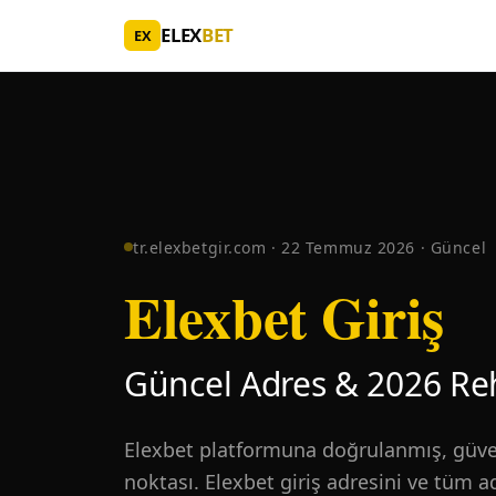
ELEX
BET
EX
tr.elexbetgir.com · 22 Temmuz 2026 · Güncel
Elexbet Giriş
Güncel Adres & 2026 Re
Elexbet platformuna doğrulanmış, güvenl
noktası. Elexbet giriş adresini ve tüm 