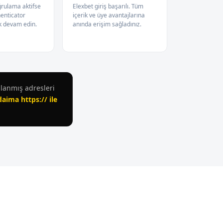
oğrulama aktifse
Elexbet giriş başarılı. Tüm
enticator
içerik ve üye avantajlarına
k devam edin.
anında erişim sağladınız.
ulanmış adresleri
aima https:// ile