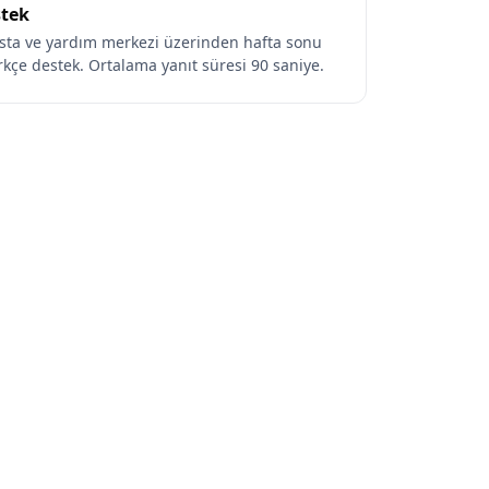
stek
osta ve yardım merkezi üzerinden hafta sonu
ürkçe destek. Ortalama yanıt süresi 90 saniye.