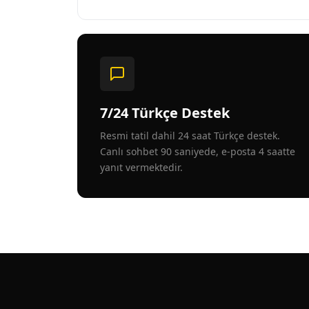
7/24 Türkçe Destek
Resmi tatil dahil 24 saat Türkçe destek.
Canlı sohbet 90 saniyede, e-posta 4 saatte
yanıt vermektedir.