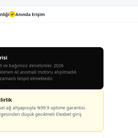
nliği
Anında Erişim
✓
isi
.3 ve bağımsız denetimler. 2026
klenen AI anomali motoru alışılmadık
 zamanlı tespit etmektedir.
lirlik
el ağ altyapısıyla %99.9 uptime garantisi.
lgesinden düşük gecikmeli Elexbet giriş