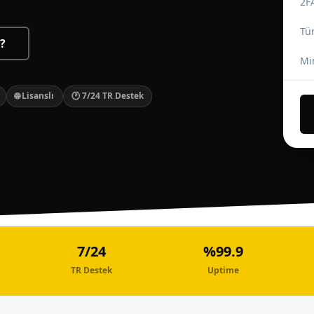
2F
Tü
?
Mi
🌐 Lisanslı
🕐 7/24 TR Destek
7/24
%99.9
TR Destek
Uptime