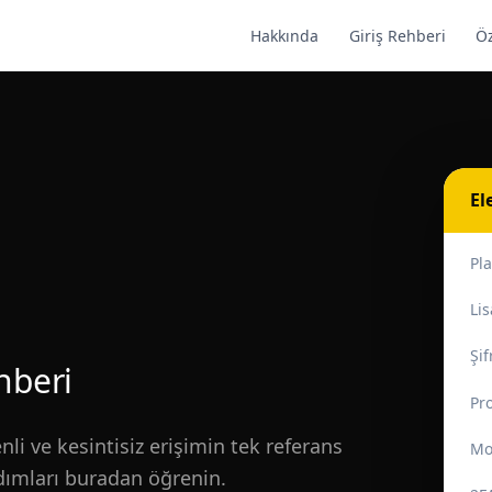
Hakkında
Giriş Rehberi
Öz
El
Pl
Li
Şi
hberi
Pr
i ve kesintisiz erişimin tek referans
Mo
adımları buradan öğrenin.