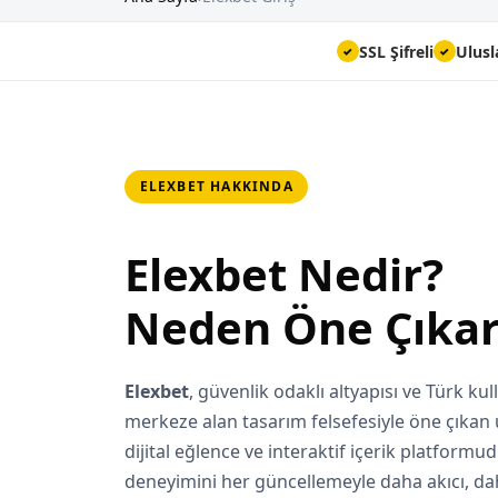
SSL Şifreli
Ulusl
✓
✓
ELEXBET HAKKINDA
Elexbet Nedir?
Neden Öne Çıkar
Elexbet
, güvenlik odaklı altyapısı ve Türk kull
merkeze alan tasarım felsefesiyle öne çıkan ul
dijital eğlence ve interaktif içerik platformud
deneyimini her güncellemeyle daha akıcı, dah