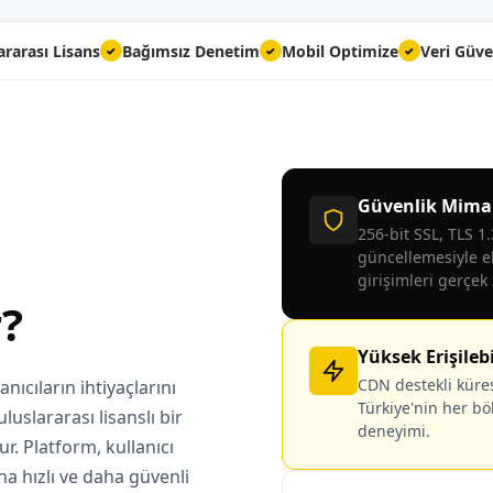
ararası Lisans
Bağımsız Denetim
Mobil Optimize
Veri Güve
✓
✓
✓
Güvenlik Mimar
256-bit SSL, TLS 1
güncellemesiyle e
girişimleri gerçek
?
Yüksek Erişilebi
CDN destekli küres
anıcıların ihtiyaçlarını
Türkiye'nin her bö
uslararası lisanslı bir
deneyimi.
ur. Platform, kullanıcı
a hızlı ve daha güvenli