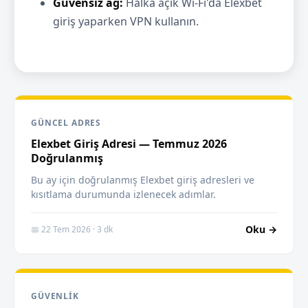
Güvensiz ağ:
Halka açık Wi-Fi'da Elexbet
giriş yaparken VPN kullanın.
GÜNCEL ADRES
Elexbet Giriş Adresi — Temmuz 2026
Doğrulanmış
Bu ay için doğrulanmış Elexbet giriş adresleri ve
kısıtlama durumunda izlenecek adımlar.
Oku →
📅 22 Tem 2026 · 3 dk
GÜVENLIK