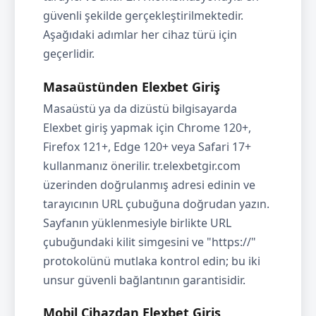
güvenli şekilde gerçekleştirilmektedir.
Aşağıdaki adımlar her cihaz türü için
geçerlidir.
Masaüstünden Elexbet Giriş
Masaüstü ya da dizüstü bilgisayarda
Elexbet giriş yapmak için Chrome 120+,
Firefox 121+, Edge 120+ veya Safari 17+
kullanmanız önerilir. tr.elexbetgir.com
üzerinden doğrulanmış adresi edinin ve
tarayıcının URL çubuğuna doğrudan yazın.
Sayfanın yüklenmesiyle birlikte URL
çubuğundaki kilit simgesini ve "https://"
protokolünü mutlaka kontrol edin; bu iki
unsur güvenli bağlantının garantisidir.
Mobil Cihazdan Elexbet Giriş