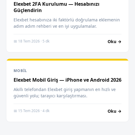
Elexbet 2FA Kurulumu — Hesabınızı
Güçlendirin
Elexbet hesabınıza iki faktörlü doğrulama eklemenin
adım adım rehberi ve en iyi uygulamalar.
Oku →
📅 18 Tem 2026 · 5 dk
MOBIL
Elexbet Mobil Giriş — iPhone ve Android 2026
Akıllı telefondan Elexbet giriş yapmanın en hızlı ve
güvenli yolu; tarayıcı karşılaştırması.
Oku →
📅 15 Tem 2026 · 4 dk