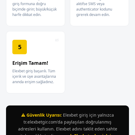
giriş formuna doğru
aktifse SMS veya
biçimde girin; büyük/küçük
authenticator kodunu
harfe dikkat edin.
girerek devam edin.
5
Erişim Tamam!
Elexbet giriş başarılı. Tüm
içerik ve üye avantajlarına
anında erişim sağladınız.
⚠ Güvenlik Uyarısı:
Elexbet giriş için yalnızca
tr.elexbetgir.com'da paylaşılan doğrulanmış
adresleri kullanın. Elexbet adını taklit eden sahte