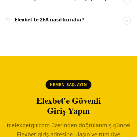
tüm özelliklere erişebilirsiniz.
adres üzerinden Kayıt Ol butonuna tıklayın, formu
doldurun ve e-posta veya SMS doğrulamasını
tamamlayın. Hesabınız hemen aktif olur ve hoş geldin
Elexbet giriş ekranındaki "Şifremi Unuttum"
08
Elexbet'te 2FA nasıl kurulur?
avantajlarına anında kavuşursunuz.
bağlantısına tıklayın. Üyelik e-posta adresinize
sıfırlama bağlantısı gönderilecektir. Bağlantı 15 dakika
geçerlidir. E-posta gelmezse spam klasörünüzü
Elexbet hesabınıza giriş yapın, sağ üstteki profil
kontrol edin; sorun devam ederse Elexbet canlı
menüsünden Güvenlik Ayarları'na gidin ve İki Faktörlü
desteğe başvurun.
Doğrulama seçeneğini aktif hale getirin. SMS veya
authenticator uygulama seçeneklerinden birini tercih
edin. SMS'e kıyasla authenticator uygulaması (Google,
Microsoft) SIM swap saldırılarına karşı çok daha
güvenlidir.
HEMEN BAŞLAYIN
Elexbet'e Güvenli
Giriş Yapın
tr.elexbetgir.com üzerinden doğrulanmış güncel
Elexbet giriş adresine ulaşın ve tüm üye