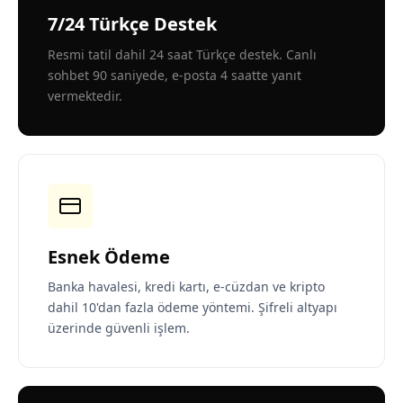
7/24 Türkçe Destek
Resmi tatil dahil 24 saat Türkçe destek. Canlı
sohbet 90 saniyede, e-posta 4 saatte yanıt
vermektedir.
Esnek Ödeme
Banka havalesi, kredi kartı, e-cüzdan ve kripto
dahil 10'dan fazla ödeme yöntemi. Şifreli altyapı
üzerinde güvenli işlem.