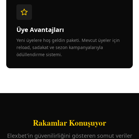
Üye Avantajları
Yeni üyelere hoş geldin paketi. Mevcut üyeler için
reload, sadakat ve sezon kampanyalarıyla
ödüllendirme sistemi.
Rakamlar Konuşuyor
Elexbet'in güvenilirliğini gösteren somut veriler