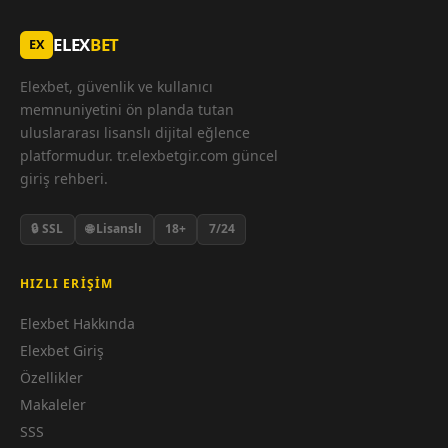
ELEX
BET
EX
Elexbet, güvenlik ve kullanıcı
memnuniyetini ön planda tutan
uluslararası lisanslı dijital eğlence
platformudur. tr.elexbetgir.com güncel
giriş rehberi.
🔒 SSL
🌐 Lisanslı
18+
7/24
HIZLI ERIŞIM
Elexbet Hakkında
Elexbet Giriş
Özellikler
Makaleler
SSS