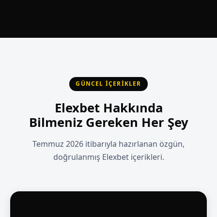
GÜNCEL İÇERIKLER
Elexbet Hakkında
Bilmeniz Gereken Her Şey
Temmuz 2026 itibarıyla hazırlanan özgün,
doğrulanmış Elexbet içerikleri.