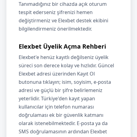
Tanımadığınız bir cihazda açık oturum
tespit ederseniz şifrenizi hemen
değiştirmeniz ve Elexbet destek ekibini
bilgilendirmeniz önerilmektedir.
Elexbet Üyelik Açma Rehberi
Elexbet'e henüz kayıtlı değilseniz üyelik
süreci son derece kolay ve hızlıdır. Güncel
Elexbet adresi üzerinden Kayıt Ol
butonuna tıklayın; isim, soyisim, e-posta
adresi ve güçlü bir şifre belirlemeniz
yeterlidir. Türkiye'den kayıt yapan
kullanıcılar için telefon numarası
doğrulaması ek bir güvenlik katmanı
olarak istenebilmektedir. E-posta ya da
SMS doğrulamasının ardından Elexbet