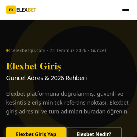
ELEX
BET
EX
tr.elexbetgir.com · 22 Temmuz 2026 · Güncel
Elexbet Giriş
Güncel Adres & 2026 Rehberi
Elexbet platformuna doğrulanmış, güvenli ve
kesintisiz erişimin tek referans noktası. Elexbet
giriş adresini ve tüm adımları buradan öğrenin.
Elexbet Giriş Yap
Elexbet Nedir?