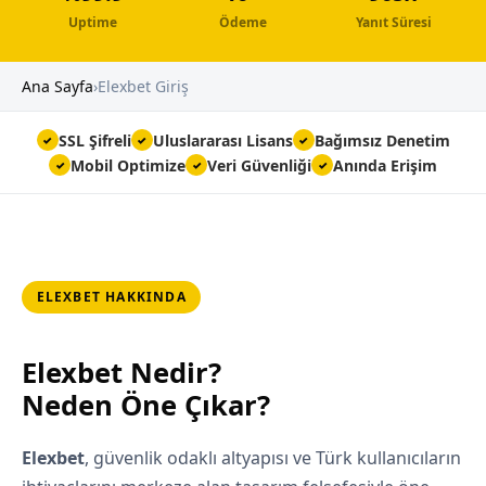
Uptime
Ödeme
Yanıt Süresi
Ana Sayfa
›
Elexbet Giriş
SSL Şifreli
Uluslararası Lisans
Bağımsız Denetim
✓
✓
✓
Mobil Optimize
Veri Güvenliği
Anında Erişim
✓
✓
✓
ELEXBET HAKKINDA
Elexbet Nedir?
Neden Öne Çıkar?
Elexbet
, güvenlik odaklı altyapısı ve Türk kullanıcıların