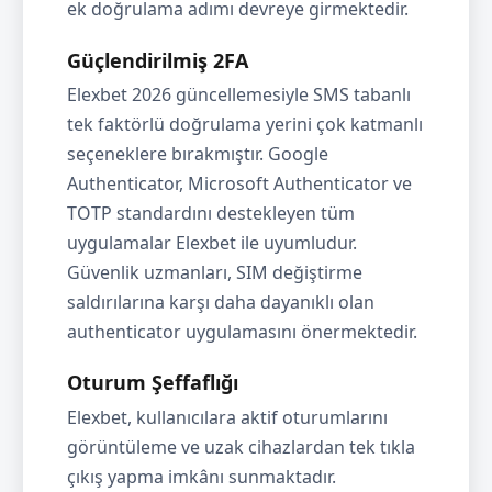
ek doğrulama adımı devreye girmektedir.
Güçlendirilmiş 2FA
Elexbet 2026 güncellemesiyle SMS tabanlı
tek faktörlü doğrulama yerini çok katmanlı
seçeneklere bırakmıştır. Google
Authenticator, Microsoft Authenticator ve
TOTP standardını destekleyen tüm
uygulamalar Elexbet ile uyumludur.
Güvenlik uzmanları, SIM değiştirme
saldırılarına karşı daha dayanıklı olan
authenticator uygulamasını önermektedir.
Oturum Şeffaflığı
Elexbet, kullanıcılara aktif oturumlarını
görüntüleme ve uzak cihazlardan tek tıkla
çıkış yapma imkânı sunmaktadır.