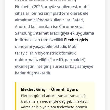
Elexbet'in 2026 arayüz yenilemesi, mobil
cihazları birinci sınıf platform olarak ele
almaktadır. iPhone kullanıcıları Safari,
Android kullanıcıları ise Chrome veya
Samsung Internet aracılığıyla ek uygulama
indirmeksizin tam özellikli
Elexbet giriş
deneyimi yaşayabilmektedir. Mobil
tarayıcıların biyometrik otomatik
doldurma özelliği (Face ID, parmak izi)
etkinleştirilirse giriş süresi birkaç saniyeye
kadar düşmektedir.
Elexbet Giriş — Önemli Uyarı:
Elexbet güncel adresi zaman zaman ağ
kısıtlamaları nedeniyle değişebilmektedir.
Adresler için yalnızca tr.elexbetgir.com'u