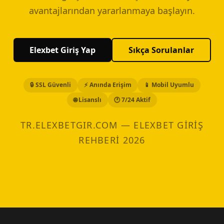
avantajlarından yararlanmaya başlayın.
Elexbet Giriş Yap
Sıkça Sorulanlar
🔒 SSL Güvenli
⚡ Anında Erişim
📱 Mobil Uyumlu
🌐 Lisanslı
🕐 7/24 Aktif
TR.ELEXBETGIR.COM — ELEXBET GİRİŞ
REHBERİ 2026