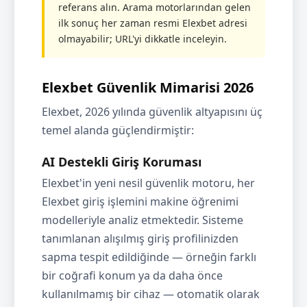
referans alın. Arama motorlarından gelen
ilk sonuç her zaman resmi Elexbet adresi
olmayabilir; URL'yi dikkatle inceleyin.
Elexbet Güvenlik Mimarisi 2026
Elexbet, 2026 yılında güvenlik altyapısını üç
temel alanda güçlendirmiştir:
AI Destekli Giriş Koruması
Elexbet'in yeni nesil güvenlik motoru, her
Elexbet giriş işlemini makine öğrenimi
modelleriyle analiz etmektedir. Sisteme
tanımlanan alışılmış giriş profilinizden
sapma tespit edildiğinde — örneğin farklı
bir coğrafi konum ya da daha önce
kullanılmamış bir cihaz — otomatik olarak