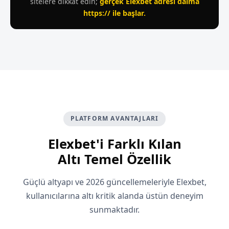
sitelere dikkat edin;
gerçek Elexbet adresi daima
https:// ile başlar.
PLATFORM AVANTAJLARI
Elexbet'i Farklı Kılan
Altı Temel Özellik
Güçlü altyapı ve 2026 güncellemeleriyle Elexbet,
kullanıcılarına altı kritik alanda üstün deneyim
sunmaktadır.