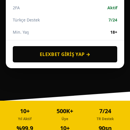
2FA
Aktif
Türkçe Destek
7/24
Min. Yaş
18+
ELEXBET GİRİŞ YAP →
10+
500K+
7/24
Yıl Aktif
Üye
TR Destek
%99.9
10+
90sn