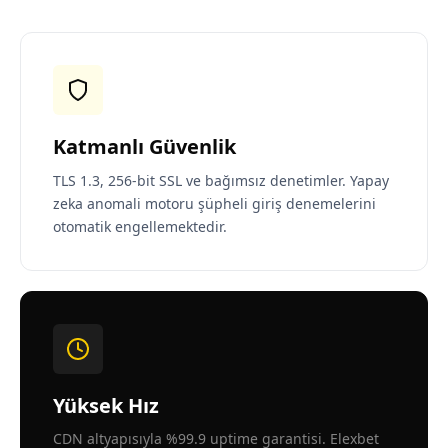
Katmanlı Güvenlik
TLS 1.3, 256-bit SSL ve bağımsız denetimler. Yapay
zeka anomali motoru şüpheli giriş denemelerini
otomatik engellemektedir.
Yüksek Hız
CDN altyapısıyla %99.9 uptime garantisi. Elexbet