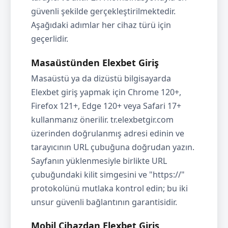
güvenli şekilde gerçekleştirilmektedir.
Aşağıdaki adımlar her cihaz türü için
geçerlidir.
Masaüstünden Elexbet Giriş
Masaüstü ya da dizüstü bilgisayarda
Elexbet giriş yapmak için Chrome 120+,
Firefox 121+, Edge 120+ veya Safari 17+
kullanmanız önerilir. tr.elexbetgir.com
üzerinden doğrulanmış adresi edinin ve
tarayıcının URL çubuğuna doğrudan yazın.
Sayfanın yüklenmesiyle birlikte URL
çubuğundaki kilit simgesini ve "https://"
protokolünü mutlaka kontrol edin; bu iki
unsur güvenli bağlantının garantisidir.
Mobil Cihazdan Elexbet Giriş