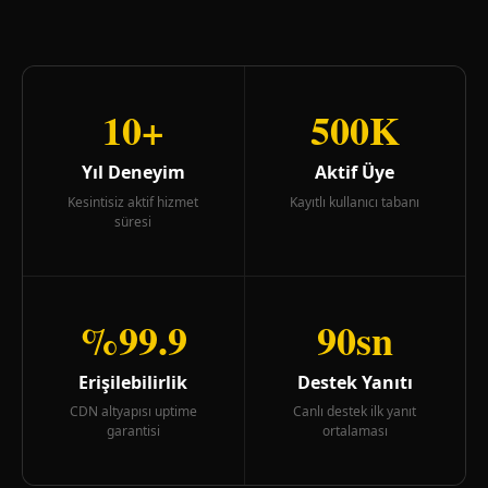
10+
500K
Yıl Deneyim
Aktif Üye
Kesintisiz aktif hizmet
Kayıtlı kullanıcı tabanı
süresi
%99.9
90sn
Erişilebilirlik
Destek Yanıtı
CDN altyapısı uptime
Canlı destek ilk yanıt
garantisi
ortalaması