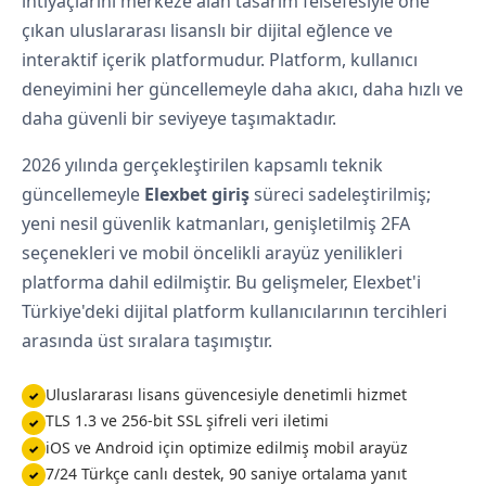
ihtiyaçlarını merkeze alan tasarım felsefesiyle öne
çıkan uluslararası lisanslı bir dijital eğlence ve
interaktif içerik platformudur. Platform, kullanıcı
deneyimini her güncellemeyle daha akıcı, daha hızlı ve
daha güvenli bir seviyeye taşımaktadır.
2026 yılında gerçekleştirilen kapsamlı teknik
güncellemeyle
Elexbet giriş
süreci sadeleştirilmiş;
yeni nesil güvenlik katmanları, genişletilmiş 2FA
seçenekleri ve mobil öncelikli arayüz yenilikleri
platforma dahil edilmiştir. Bu gelişmeler, Elexbet'i
Türkiye'deki dijital platform kullanıcılarının tercihleri
arasında üst sıralara taşımıştır.
Uluslararası lisans güvencesiyle denetimli hizmet
✓
TLS 1.3 ve 256-bit SSL şifreli veri iletimi
✓
iOS ve Android için optimize edilmiş mobil arayüz
✓
7/24 Türkçe canlı destek, 90 saniye ortalama yanıt
✓