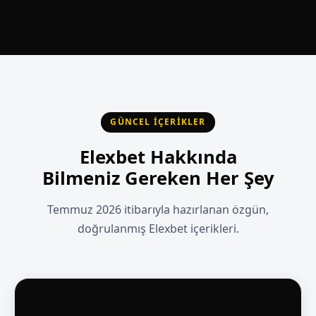
GÜNCEL İÇERIKLER
Elexbet Hakkında
Bilmeniz Gereken Her Şey
Temmuz 2026 itibarıyla hazırlanan özgün,
doğrulanmış Elexbet içerikleri.