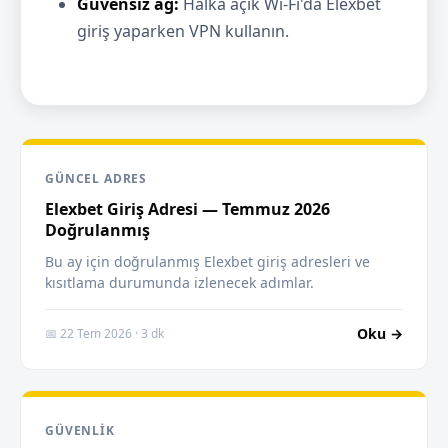
Güvensiz ağ:
Halka açık Wi-Fi'da Elexbet
giriş yaparken VPN kullanın.
GÜNCEL ADRES
Elexbet Giriş Adresi — Temmuz 2026
Doğrulanmış
Bu ay için doğrulanmış Elexbet giriş adresleri ve
kısıtlama durumunda izlenecek adımlar.
Oku →
📅 22 Tem 2026 · 3 dk
GÜVENLIK