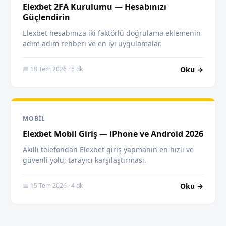
Elexbet 2FA Kurulumu — Hesabınızı
Güçlendirin
Elexbet hesabınıza iki faktörlü doğrulama eklemenin
adım adım rehberi ve en iyi uygulamalar.
Oku →
📅 18 Tem 2026 · 5 dk
MOBIL
Elexbet Mobil Giriş — iPhone ve Android 2026
Akıllı telefondan Elexbet giriş yapmanın en hızlı ve
güvenli yolu; tarayıcı karşılaştırması.
Oku →
📅 15 Tem 2026 · 4 dk