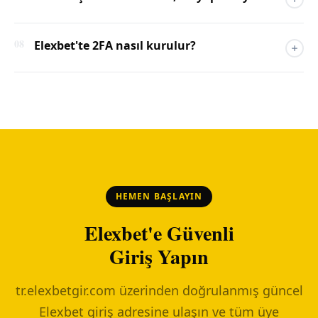
tüm özelliklere erişebilirsiniz.
adres üzerinden Kayıt Ol butonuna tıklayın, formu
doldurun ve e-posta veya SMS doğrulamasını
tamamlayın. Hesabınız hemen aktif olur ve hoş geldin
Elexbet giriş ekranındaki "Şifremi Unuttum"
08
Elexbet'te 2FA nasıl kurulur?
avantajlarına anında kavuşursunuz.
bağlantısına tıklayın. Üyelik e-posta adresinize
sıfırlama bağlantısı gönderilecektir. Bağlantı 15 dakika
geçerlidir. E-posta gelmezse spam klasörünüzü
Elexbet hesabınıza giriş yapın, sağ üstteki profil
kontrol edin; sorun devam ederse Elexbet canlı
menüsünden Güvenlik Ayarları'na gidin ve İki Faktörlü
desteğe başvurun.
Doğrulama seçeneğini aktif hale getirin. SMS veya
authenticator uygulama seçeneklerinden birini tercih
edin. SMS'e kıyasla authenticator uygulaması (Google,
Microsoft) SIM swap saldırılarına karşı çok daha
güvenlidir.
HEMEN BAŞLAYIN
Elexbet'e Güvenli
Giriş Yapın
tr.elexbetgir.com üzerinden doğrulanmış güncel
Elexbet giriş adresine ulaşın ve tüm üye