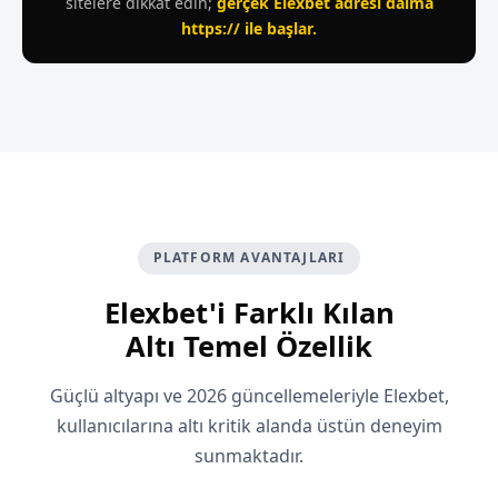
sitelere dikkat edin;
gerçek Elexbet adresi daima
https:// ile başlar.
PLATFORM AVANTAJLARI
Elexbet'i Farklı Kılan
Altı Temel Özellik
Güçlü altyapı ve 2026 güncellemeleriyle Elexbet,
kullanıcılarına altı kritik alanda üstün deneyim
sunmaktadır.