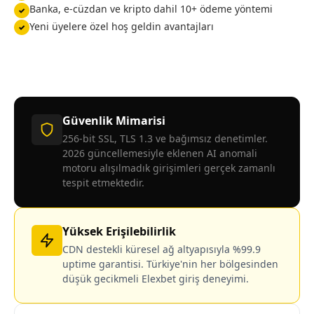
Banka, e-cüzdan ve kripto dahil 10+ ödeme yöntemi
✓
Yeni üyelere özel hoş geldin avantajları
✓
Güvenlik Mimarisi
256-bit SSL, TLS 1.3 ve bağımsız denetimler.
2026 güncellemesiyle eklenen AI anomali
motoru alışılmadık girişimleri gerçek zamanlı
tespit etmektedir.
Yüksek Erişilebilirlik
CDN destekli küresel ağ altyapısıyla %99.9
uptime garantisi. Türkiye'nin her bölgesinden
düşük gecikmeli Elexbet giriş deneyimi.