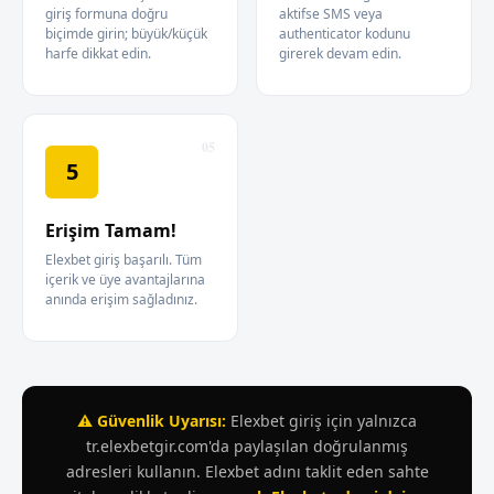
giriş formuna doğru
aktifse SMS veya
biçimde girin; büyük/küçük
authenticator kodunu
harfe dikkat edin.
girerek devam edin.
5
Erişim Tamam!
Elexbet giriş başarılı. Tüm
içerik ve üye avantajlarına
anında erişim sağladınız.
⚠ Güvenlik Uyarısı:
Elexbet giriş için yalnızca
tr.elexbetgir.com'da paylaşılan doğrulanmış
adresleri kullanın. Elexbet adını taklit eden sahte