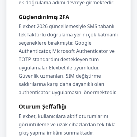
ek doğrulama adımı devreye girmektedir.
Güçlendirilmiş 2FA
Elexbet 2026 güncellemesiyle SMS tabanlı
tek faktörlü doğrulama yerini çok katmanlı
seçeneklere bırakmıştır. Google
Authenticator, Microsoft Authenticator ve
TOTP standardını destekleyen tüm
uygulamalar Elexbet ile uyumludur.
Güvenlik uzmanları, SIM değiştirme
saldırılarına karşı daha dayanıklı olan
authenticator uygulamasını önermektedir.
Oturum Şeffaflığı
Elexbet, kullanıcılara aktif oturumlarını
görüntüleme ve uzak cihazlardan tek tıkla
çıkış yapma imkânı sunmaktadır.