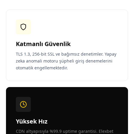
Katmanlı Güvenlik
TLS 1.3, 256-bit SSL ve bağımsız denetimler. Yapay
zeka anomali motoru şüpheli giriş denemelerini
otomatik engellemektedir.
Yüksek Hız
CDN altyapısıyla %99.9 uptime garantisi. Elexbet