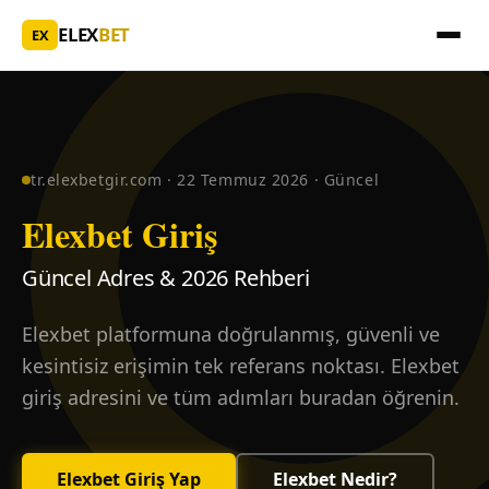
ELEX
BET
EX
tr.elexbetgir.com · 22 Temmuz 2026 · Güncel
Elexbet Giriş
Güncel Adres & 2026 Rehberi
Elexbet platformuna doğrulanmış, güvenli ve
kesintisiz erişimin tek referans noktası. Elexbet
giriş adresini ve tüm adımları buradan öğrenin.
Elexbet Giriş Yap
Elexbet Nedir?