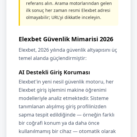
referans alın. Arama motorlarından gelen
ilk sonuç her zaman resmi Elexbet adresi
olmayabilir; URL'yi dikkatle inceleyin.
Elexbet Güvenlik Mimarisi 2026
Elexbet, 2026 yılında güvenlik altyapısını üç
temel alanda güçlendirmiştir:
AI Destekli Giriş Koruması
Elexbet'in yeni nesil güvenlik motoru, her
Elexbet giriş işlemini makine öğrenimi
modelleriyle analiz etmektedir. Sisteme
tanımlanan alışılmış giriş profilinizden
sapma tespit edildiğinde — örneğin farklı
bir coğrafi konum ya da daha önce
kullanılmamış bir cihaz — otomatik olarak