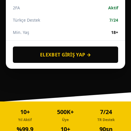
2FA
Aktif
Türkçe Destek
7/24
Min. Yaş
18+
ELEXBET GİRİŞ YAP →
10+
500K+
7/24
Yıl Aktif
Üye
TR Destek
%99.9
10+
90sn