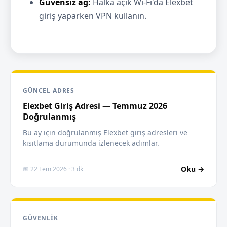
Güvensiz ağ:
Halka açık Wi-Fi'da Elexbet
giriş yaparken VPN kullanın.
GÜNCEL ADRES
Elexbet Giriş Adresi — Temmuz 2026
Doğrulanmış
Bu ay için doğrulanmış Elexbet giriş adresleri ve
kısıtlama durumunda izlenecek adımlar.
Oku →
📅 22 Tem 2026 · 3 dk
GÜVENLIK