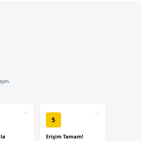
ayın.
5
la
Erişim Tamam!