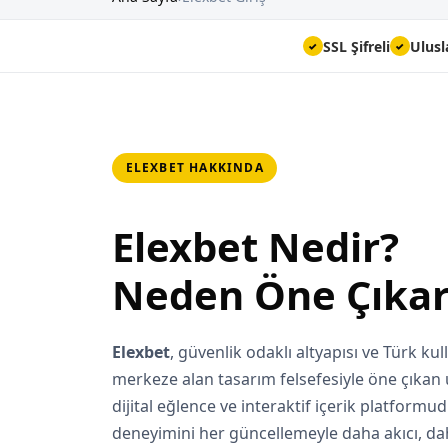
SSL Şifreli
Ulusl
✓
✓
ELEXBET HAKKINDA
Elexbet Nedir?
Neden Öne Çıkar
Elexbet
, güvenlik odaklı altyapısı ve Türk kull
merkeze alan tasarım felsefesiyle öne çıkan ul
dijital eğlence ve interaktif içerik platformud
deneyimini her güncellemeyle daha akıcı, dah