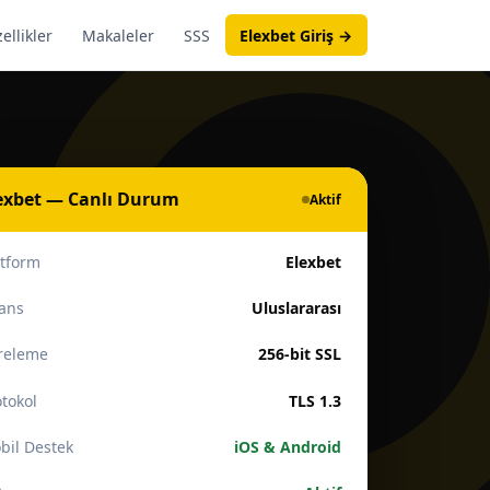
ellikler
Makaleler
SSS
Elexbet Giriş →
exbet — Canlı Durum
Aktif
atform
Elexbet
sans
Uluslararası
freleme
256-bit SSL
otokol
TLS 1.3
bil Destek
iOS & Android