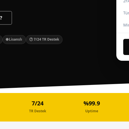
2F
Tü
?
Mi
🌐 Lisanslı
🕐 7/24 TR Destek
7/24
%99.9
TR Destek
Uptime