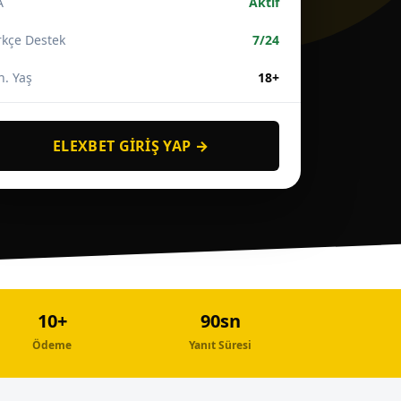
A
Aktif
rkçe Destek
7/24
n. Yaş
18+
ELEXBET GİRİŞ YAP →
10+
90sn
Ödeme
Yanıt Süresi