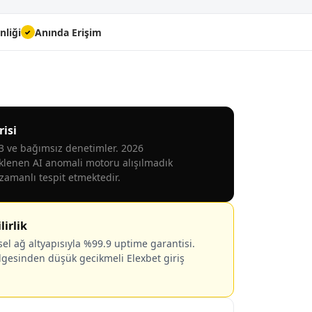
nliği
Anında Erişim
✓
isi
.3 ve bağımsız denetimler. 2026
klenen AI anomali motoru alışılmadık
 zamanlı tespit etmektedir.
lirlik
el ağ altyapısıyla %99.9 uptime garantisi.
lgesinden düşük gecikmeli Elexbet giriş