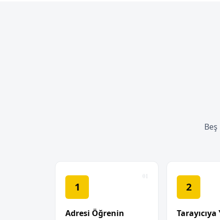
Beş 
1
2
Adresi Öğrenin
Tarayıcıya