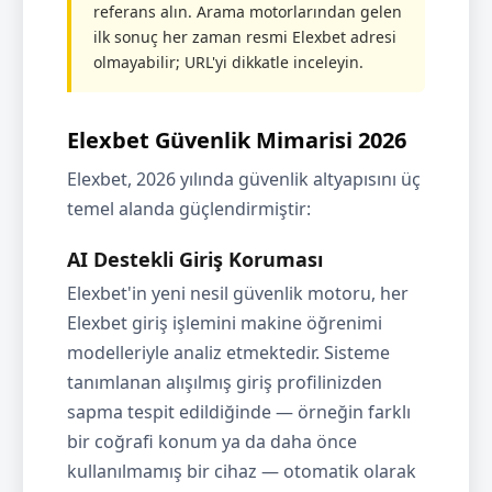
referans alın. Arama motorlarından gelen
ilk sonuç her zaman resmi Elexbet adresi
olmayabilir; URL'yi dikkatle inceleyin.
Elexbet Güvenlik Mimarisi 2026
Elexbet, 2026 yılında güvenlik altyapısını üç
temel alanda güçlendirmiştir:
AI Destekli Giriş Koruması
Elexbet'in yeni nesil güvenlik motoru, her
Elexbet giriş işlemini makine öğrenimi
modelleriyle analiz etmektedir. Sisteme
tanımlanan alışılmış giriş profilinizden
sapma tespit edildiğinde — örneğin farklı
bir coğrafi konum ya da daha önce
kullanılmamış bir cihaz — otomatik olarak