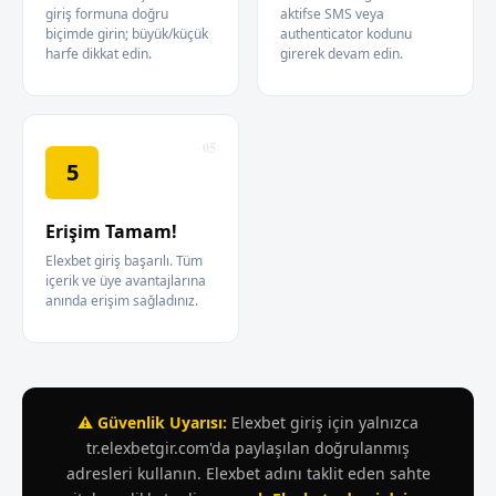
giriş formuna doğru
aktifse SMS veya
biçimde girin; büyük/küçük
authenticator kodunu
harfe dikkat edin.
girerek devam edin.
5
Erişim Tamam!
Elexbet giriş başarılı. Tüm
içerik ve üye avantajlarına
anında erişim sağladınız.
⚠ Güvenlik Uyarısı:
Elexbet giriş için yalnızca
tr.elexbetgir.com'da paylaşılan doğrulanmış
adresleri kullanın. Elexbet adını taklit eden sahte