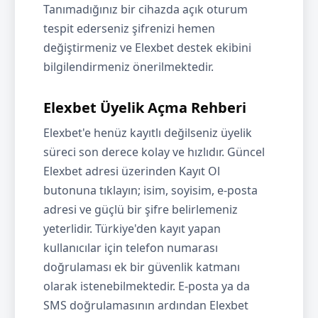
Tanımadığınız bir cihazda açık oturum
tespit ederseniz şifrenizi hemen
değiştirmeniz ve Elexbet destek ekibini
bilgilendirmeniz önerilmektedir.
Elexbet Üyelik Açma Rehberi
Elexbet'e henüz kayıtlı değilseniz üyelik
süreci son derece kolay ve hızlıdır. Güncel
Elexbet adresi üzerinden Kayıt Ol
butonuna tıklayın; isim, soyisim, e-posta
adresi ve güçlü bir şifre belirlemeniz
yeterlidir. Türkiye'den kayıt yapan
kullanıcılar için telefon numarası
doğrulaması ek bir güvenlik katmanı
olarak istenebilmektedir. E-posta ya da
SMS doğrulamasının ardından Elexbet