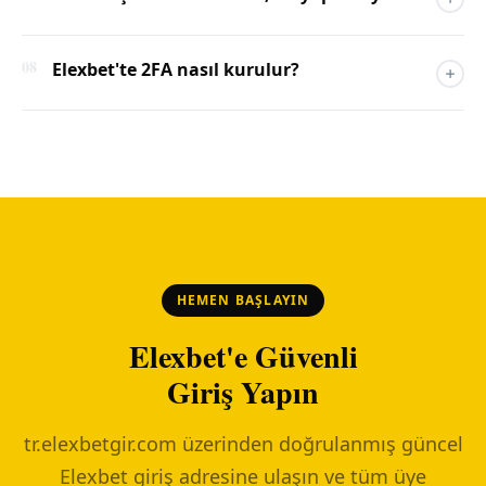
tüm özelliklere erişebilirsiniz.
adres üzerinden Kayıt Ol butonuna tıklayın, formu
doldurun ve e-posta veya SMS doğrulamasını
tamamlayın. Hesabınız hemen aktif olur ve hoş geldin
Elexbet giriş ekranındaki "Şifremi Unuttum"
08
Elexbet'te 2FA nasıl kurulur?
avantajlarına anında kavuşursunuz.
bağlantısına tıklayın. Üyelik e-posta adresinize
sıfırlama bağlantısı gönderilecektir. Bağlantı 15 dakika
geçerlidir. E-posta gelmezse spam klasörünüzü
Elexbet hesabınıza giriş yapın, sağ üstteki profil
kontrol edin; sorun devam ederse Elexbet canlı
menüsünden Güvenlik Ayarları'na gidin ve İki Faktörlü
desteğe başvurun.
Doğrulama seçeneğini aktif hale getirin. SMS veya
authenticator uygulama seçeneklerinden birini tercih
edin. SMS'e kıyasla authenticator uygulaması (Google,
Microsoft) SIM swap saldırılarına karşı çok daha
güvenlidir.
HEMEN BAŞLAYIN
Elexbet'e Güvenli
Giriş Yapın
tr.elexbetgir.com üzerinden doğrulanmış güncel
Elexbet giriş adresine ulaşın ve tüm üye