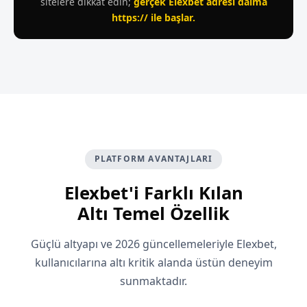
sitelere dikkat edin;
gerçek Elexbet adresi daima
https:// ile başlar.
PLATFORM AVANTAJLARI
Elexbet'i Farklı Kılan
Altı Temel Özellik
Güçlü altyapı ve 2026 güncellemeleriyle Elexbet,
kullanıcılarına altı kritik alanda üstün deneyim
sunmaktadır.