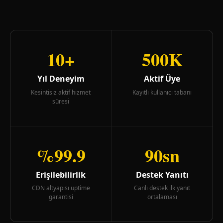
10+
500K
Yıl Deneyim
Aktif Üye
Kesintisiz aktif hizmet
Kayıtlı kullanıcı tabanı
süresi
%99.9
90sn
Erişilebilirlik
Destek Yanıtı
CDN altyapısı uptime
Canlı destek ilk yanıt
garantisi
ortalaması