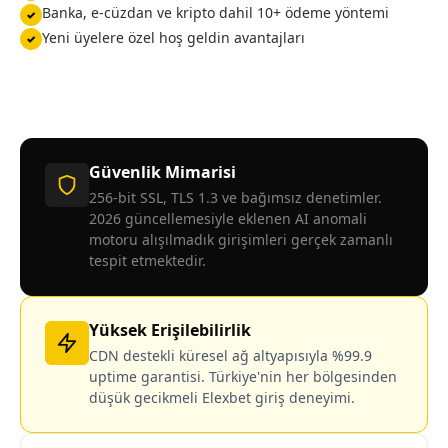
Banka, e-cüzdan ve kripto dahil 10+ ödeme yöntemi
✓
Yeni üyelere özel hoş geldin avantajları
✓
Güvenlik Mimarisi
256-bit SSL, TLS 1.3 ve bağımsız denetimler.
2026 güncellemesiyle eklenen AI anomali
motoru alışılmadık girişimleri gerçek zamanlı
tespit etmektedir.
Yüksek Erişilebilirlik
CDN destekli küresel ağ altyapısıyla %99.9
uptime garantisi. Türkiye'nin her bölgesinden
düşük gecikmeli Elexbet giriş deneyimi.