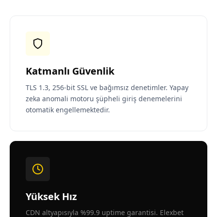
Katmanlı Güvenlik
TLS 1.3, 256-bit SSL ve bağımsız denetimler. Yapay
zeka anomali motoru şüpheli giriş denemelerini
otomatik engellemektedir.
Yüksek Hız
CDN altyapısıyla %99.9 uptime garantisi. Elexbet