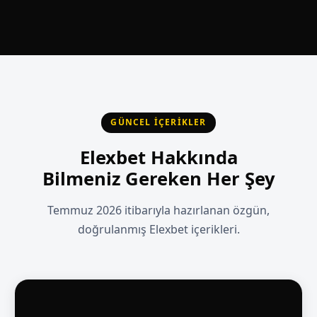
GÜNCEL İÇERIKLER
Elexbet Hakkında
Bilmeniz Gereken Her Şey
Temmuz 2026 itibarıyla hazırlanan özgün,
doğrulanmış Elexbet içerikleri.