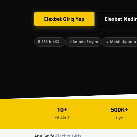
Elexbet Giriş Yap
Elexbet Nedir
🔒 256-bit SSL
⚡ Anında Erişim
📱 Mobil Uyumlu
10+
500K+
Yıl Aktif
Üye
Ana Sayfa
›
Elexbet Giriş