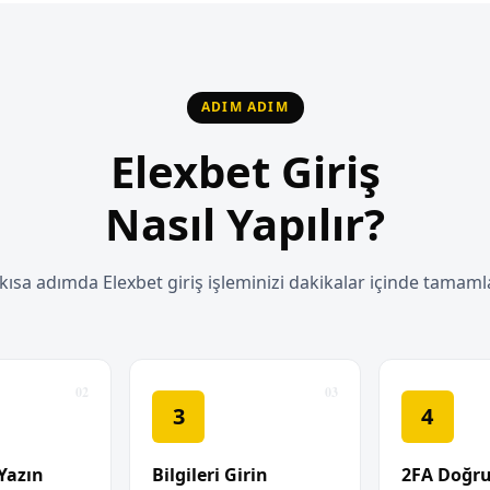
ADIM ADIM
Elexbet Giriş
Nasıl Yapılır?
kısa adımda Elexbet giriş işleminizi dakikalar içinde tamaml
3
4
 Yazın
Bilgileri Girin
2FA Doğru