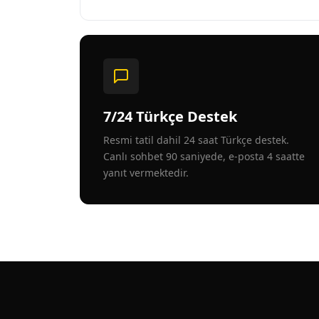
7/24 Türkçe Destek
Resmi tatil dahil 24 saat Türkçe destek.
Canlı sohbet 90 saniyede, e-posta 4 saatte
yanıt vermektedir.