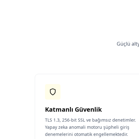
Güçlü alty
Katmanlı Güvenlik
TLS 1.3, 256-bit SSL ve bağımsız denetimler.
Yapay zeka anomali motoru şüpheli giriş
denemelerini otomatik engellemektedir.