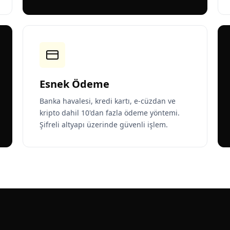
Esnek Ödeme
Banka havalesi, kredi kartı, e-cüzdan ve
kripto dahil 10'dan fazla ödeme yöntemi.
Şifreli altyapı üzerinde güvenli işlem.