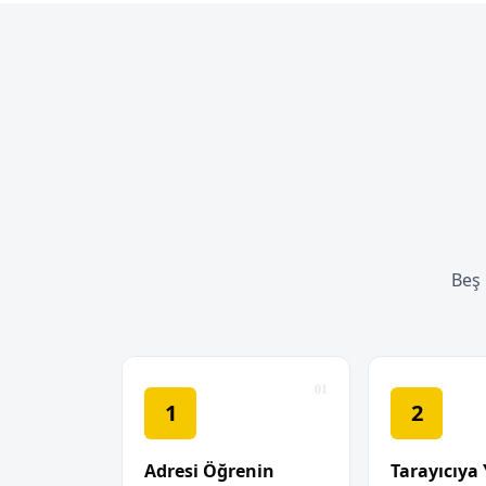
Beş 
1
2
Adresi Öğrenin
Tarayıcıya