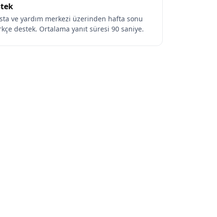
stek
osta ve yardım merkezi üzerinden hafta sonu
ürkçe destek. Ortalama yanıt süresi 90 saniye.