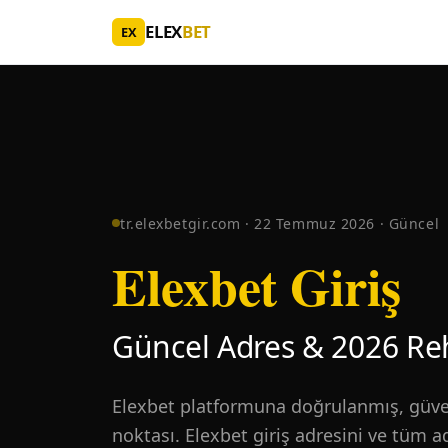
ELEX
BET
EX
tr.elexbetgir.com · 22 Temmuz 2026 · Güncel
Elexbet Giriş
Güncel Adres & 2026 Re
Elexbet platformuna doğrulanmış, güvenl
noktası. Elexbet giriş adresini ve tüm 