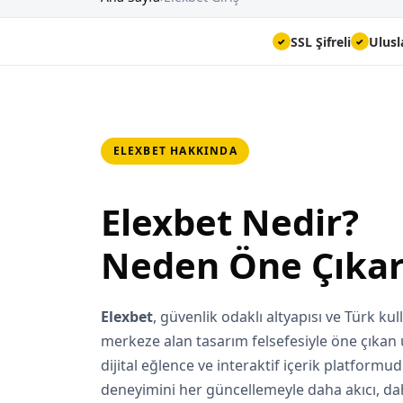
SSL Şifreli
Ulusl
✓
✓
ELEXBET HAKKINDA
Elexbet Nedir?
Neden Öne Çıkar
Elexbet
, güvenlik odaklı altyapısı ve Türk kull
merkeze alan tasarım felsefesiyle öne çıkan ul
dijital eğlence ve interaktif içerik platformud
deneyimini her güncellemeyle daha akıcı, dah