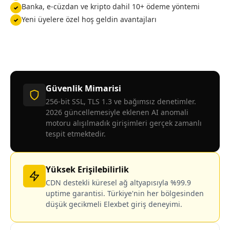
Banka, e-cüzdan ve kripto dahil 10+ ödeme yöntemi
✓
Yeni üyelere özel hoş geldin avantajları
✓
Güvenlik Mimarisi
256-bit SSL, TLS 1.3 ve bağımsız denetimler.
2026 güncellemesiyle eklenen AI anomali
motoru alışılmadık girişimleri gerçek zamanlı
tespit etmektedir.
Yüksek Erişilebilirlik
CDN destekli küresel ağ altyapısıyla %99.9
uptime garantisi. Türkiye'nin her bölgesinden
düşük gecikmeli Elexbet giriş deneyimi.