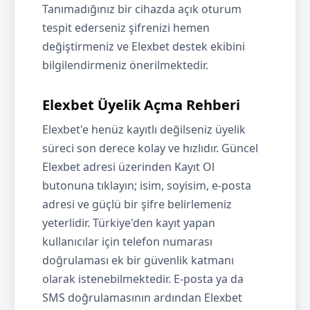
Tanımadığınız bir cihazda açık oturum
tespit ederseniz şifrenizi hemen
değiştirmeniz ve Elexbet destek ekibini
bilgilendirmeniz önerilmektedir.
Elexbet Üyelik Açma Rehberi
Elexbet'e henüz kayıtlı değilseniz üyelik
süreci son derece kolay ve hızlıdır. Güncel
Elexbet adresi üzerinden Kayıt Ol
butonuna tıklayın; isim, soyisim, e-posta
adresi ve güçlü bir şifre belirlemeniz
yeterlidir. Türkiye'den kayıt yapan
kullanıcılar için telefon numarası
doğrulaması ek bir güvenlik katmanı
olarak istenebilmektedir. E-posta ya da
SMS doğrulamasının ardından Elexbet