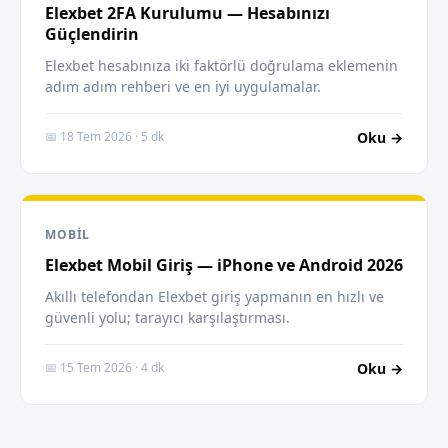
Elexbet 2FA Kurulumu — Hesabınızı
Güçlendirin
Elexbet hesabınıza iki faktörlü doğrulama eklemenin
adım adım rehberi ve en iyi uygulamalar.
Oku →
📅 18 Tem 2026 · 5 dk
MOBIL
Elexbet Mobil Giriş — iPhone ve Android 2026
Akıllı telefondan Elexbet giriş yapmanın en hızlı ve
güvenli yolu; tarayıcı karşılaştırması.
Oku →
📅 15 Tem 2026 · 4 dk