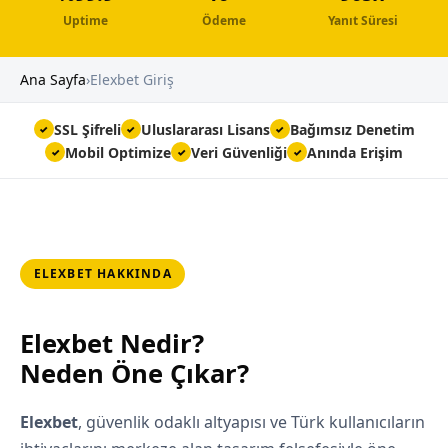
Uptime
Ödeme
Yanıt Süresi
Ana Sayfa
›
Elexbet Giriş
SSL Şifreli
Uluslararası Lisans
Bağımsız Denetim
✓
✓
✓
Mobil Optimize
Veri Güvenliği
Anında Erişim
✓
✓
✓
ELEXBET HAKKINDA
Elexbet Nedir?
Neden Öne Çıkar?
Elexbet
, güvenlik odaklı altyapısı ve Türk kullanıcıların