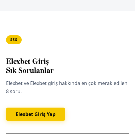
SSS
Elexbet Giriş
Sık Sorulanlar
Elexbet ve Elexbet giriş hakkında en çok merak edilen
8 soru.
Elexbet Giriş Yap