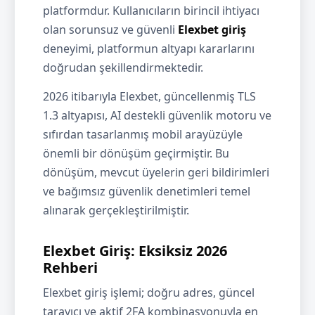
platformdur. Kullanıcıların birincil ihtiyacı
olan sorunsuz ve güvenli
Elexbet giriş
deneyimi, platformun altyapı kararlarını
doğrudan şekillendirmektedir.
2026 itibarıyla Elexbet, güncellenmiş TLS
1.3 altyapısı, AI destekli güvenlik motoru ve
sıfırdan tasarlanmış mobil arayüzüyle
önemli bir dönüşüm geçirmiştir. Bu
dönüşüm, mevcut üyelerin geri bildirimleri
ve bağımsız güvenlik denetimleri temel
alınarak gerçekleştirilmiştir.
Elexbet Giriş: Eksiksiz 2026
Rehberi
Elexbet giriş işlemi; doğru adres, güncel
tarayıcı ve aktif 2FA kombinasyonuyla en