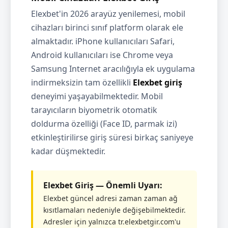
Elexbet'in 2026 arayüz yenilemesi, mobil
cihazları birinci sınıf platform olarak ele
almaktadır. iPhone kullanıcıları Safari,
Android kullanıcıları ise Chrome veya
Samsung Internet aracılığıyla ek uygulama
indirmeksizin tam özellikli
Elexbet giriş
deneyimi yaşayabilmektedir. Mobil
tarayıcıların biyometrik otomatik
doldurma özelliği (Face ID, parmak izi)
etkinleştirilirse giriş süresi birkaç saniyeye
kadar düşmektedir.
Elexbet Giriş — Önemli Uyarı:
Elexbet güncel adresi zaman zaman ağ
kısıtlamaları nedeniyle değişebilmektedir.
Adresler için yalnızca tr.elexbetgir.com'u