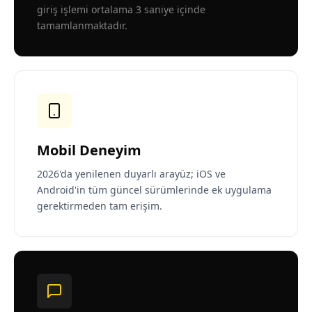
giriş işlemi ortalama 3 saniye içinde
tamamlanmaktadır.
Mobil Deneyim
2026'da yenilenen duyarlı arayüz; iOS ve
Android'in tüm güncel sürümlerinde ek uygulama
gerektirmeden tam erişim.