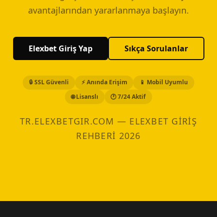
avantajlarından yararlanmaya başlayın.
Elexbet Giriş Yap
Sıkça Sorulanlar
🔒 SSL Güvenli
⚡ Anında Erişim
📱 Mobil Uyumlu
🌐 Lisanslı
🕐 7/24 Aktif
TR.ELEXBETGIR.COM — ELEXBET GİRİŞ
REHBERİ 2026