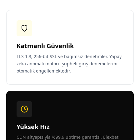
Katmanlı Güvenlik
TLS 1.3, 256-bit SSL ve bağımsız denetimler. Yapay
zeka anomali motoru şüpheli giriş denemelerini
otomatik engellemektedir.
Yüksek Hız
CDN altyapısıyla %99.9 uptime garantisi. Elexbet