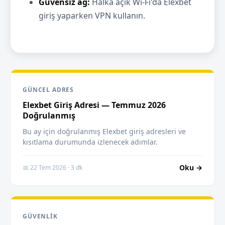
Güvensiz ağ:
Halka açık Wi-Fi'da Elexbet
giriş yaparken VPN kullanın.
GÜNCEL ADRES
Elexbet Giriş Adresi — Temmuz 2026
Doğrulanmış
Bu ay için doğrulanmış Elexbet giriş adresleri ve
kısıtlama durumunda izlenecek adımlar.
Oku →
📅 22 Tem 2026 · 3 dk
GÜVENLIK