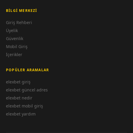
BILGI MERKEZI
Giriş Rehberi
Üyelik
Güvenlik
Mobil Giriş
İçerikler
POPÜLER ARAMALAR
elexbet giriş
elexbet güncel adres
elexbet nedir
elexbet mobil giriş
elexbet yardım