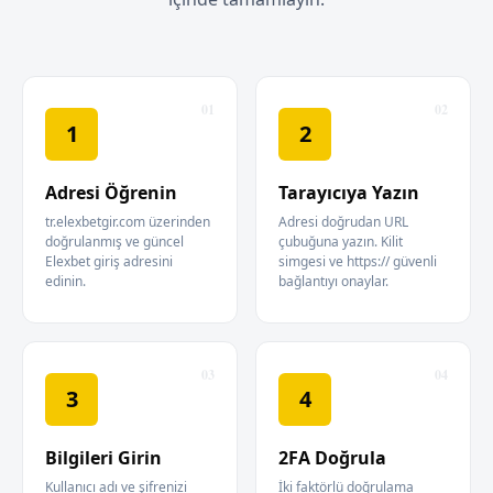
1
2
Adresi Öğrenin
Tarayıcıya Yazın
tr.elexbetgir.com üzerinden
Adresi doğrudan URL
doğrulanmış ve güncel
çubuğuna yazın. Kilit
Elexbet giriş adresini
simgesi ve https:// güvenli
edinin.
bağlantıyı onaylar.
3
4
Bilgileri Girin
2FA Doğrula
Kullanıcı adı ve şifrenizi
İki faktörlü doğrulama