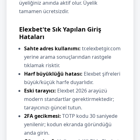
üyeliğiniz anında aktif olur. Üyelik
tamamen ücretsizdir.
Elexbet'te Sık Yapılan Giriş
Hataları
Sahte adres kullanımı:
tr.elexbetgir.com
yerine arama sonuçlarından rastgele
tıklamak risktir.
Harf büyüklüğü hatası:
Elexbet şifreleri
büyük/küçük harfe duyarlıdır.
Eski tarayıcı:
Elexbet 2026 arayüzü
modern standartlar gerektirmektedir;
tarayıcınızı güncel tutun.
2FA gecikmesi:
TOTP kodu 30 saniyede
yenilenir; kodun ekranda göründüğü
anda girin.