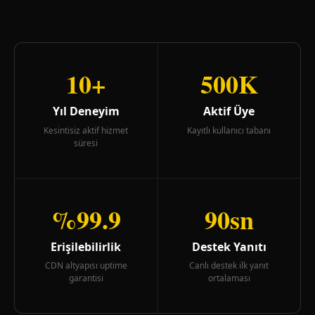
10+
500K
Yıl Deneyim
Aktif Üye
Kesintisiz aktif hizmet
Kayıtlı kullanıcı tabanı
süresi
%99.9
90sn
Erişilebilirlik
Destek Yanıtı
CDN altyapısı uptime
Canlı destek ilk yanıt
garantisi
ortalaması