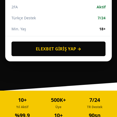
2FA
Aktif
Türkçe Destek
7/24
Min. Yaş
18+
ELEXBET GİRİŞ YAP →
10+
500K+
7/24
Yıl Aktif
Üye
TR Destek
%99.9
10+
90sn