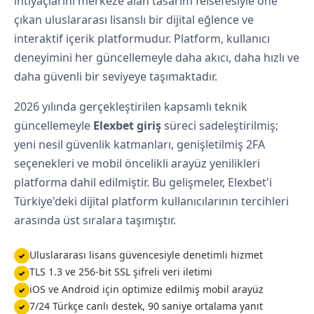
ihtiyaçlarını merkeze alan tasarım felsefesiyle öne
çıkan uluslararası lisanslı bir dijital eğlence ve
interaktif içerik platformudur. Platform, kullanıcı
deneyimini her güncellemeyle daha akıcı, daha hızlı ve
daha güvenli bir seviyeye taşımaktadır.
2026 yılında gerçekleştirilen kapsamlı teknik
güncellemeyle
Elexbet giriş
süreci sadeleştirilmiş;
yeni nesil güvenlik katmanları, genişletilmiş 2FA
seçenekleri ve mobil öncelikli arayüz yenilikleri
platforma dahil edilmiştir. Bu gelişmeler, Elexbet'i
Türkiye'deki dijital platform kullanıcılarının tercihleri
arasında üst sıralara taşımıştır.
Uluslararası lisans güvencesiyle denetimli hizmet
✓
TLS 1.3 ve 256-bit SSL şifreli veri iletimi
✓
iOS ve Android için optimize edilmiş mobil arayüz
✓
7/24 Türkçe canlı destek, 90 saniye ortalama yanıt
✓