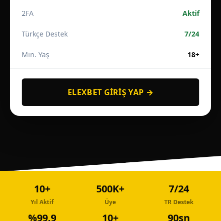
2FA
Aktif
Türkçe Destek
7/24
Min. Yaş
18+
ELEXBET GİRİŞ YAP →
10+
500K+
7/24
Yıl Aktif
Üye
TR Destek
%99.9
10+
90sn