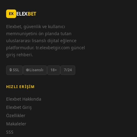
ELEX
BET
EX
Elexbet, güvenlik ve kullanıcı
memnuniyetini ön planda tutan
uluslararası lisanslı dijital eğlence
platformudur. tr.elexbetgir.com güncel
giriş rehberi.
🔒 SSL
🌐 Lisanslı
18+
7/24
HIZLI ERIŞIM
Elexbet Hakkında
Elexbet Giriş
Özellikler
Makaleler
SSS