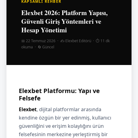
KAPSAMLI REHBER
Elexbet 2026: Platform Yapısı,
Güvenli Giriş Yöntemleri ve
Hesap Yönetimi
📅 22 Temmuz 2026 · ✍ Elexbet Editörü · ⏱ 11 dk
okuma · 🔄 Güncel
Elexbet Platformu: Yapı ve
Felsefe
Elexbet
, dijital platformlar arasında
kendine özgün bir yer edinmiş, kullanıcı
güvenliğini ve erişim kolaylığını ürün
felsefesinin merkezine yerleştirmiş bir