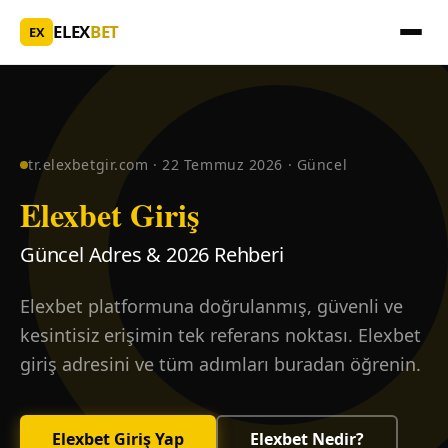
ELEX
BET
EX
tr.elexbetgir.com · 22 Temmuz 2026 · Güncel
Elexbet Giriş
Güncel Adres & 2026 Rehberi
Elexbet platformuna doğrulanmış, güvenli ve
kesintisiz erişimin tek referans noktası. Elexbet
giriş adresini ve tüm adımları buradan öğrenin.
Elexbet Giriş Yap
Elexbet Nedir?