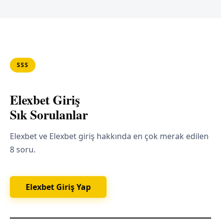
SSS
Elexbet Giriş
Sık Sorulanlar
Elexbet ve Elexbet giriş hakkında en çok merak edilen
8 soru.
Elexbet Giriş Yap