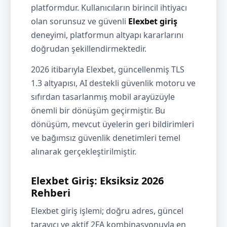
platformdur. Kullanıcıların birincil ihtiyacı
olan sorunsuz ve güvenli
Elexbet giriş
deneyimi, platformun altyapı kararlarını
doğrudan şekillendirmektedir.
2026 itibarıyla Elexbet, güncellenmiş TLS
1.3 altyapısı, AI destekli güvenlik motoru ve
sıfırdan tasarlanmış mobil arayüzüyle
önemli bir dönüşüm geçirmiştir. Bu
dönüşüm, mevcut üyelerin geri bildirimleri
ve bağımsız güvenlik denetimleri temel
alınarak gerçekleştirilmiştir.
Elexbet Giriş: Eksiksiz 2026
Rehberi
Elexbet giriş işlemi; doğru adres, güncel
tarayıcı ve aktif 2FA kombinasyonuyla en