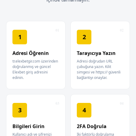
1
2
Adresi Öğrenin
Tarayıcıya Yazın
tr.elexbetgir.com üzerinden
Adresi doğrudan URL
doğrulanmış ve güncel
çubuğuna yazın. Kilit
Elexbet giriş adresini
simgesi ve https:// güvenli
edinin.
bağlantıyı onaylar.
3
4
Bilgileri Girin
2FA Doğrula
Kullanıcı adı ve şifrenizi
İki faktörlü doğrulama