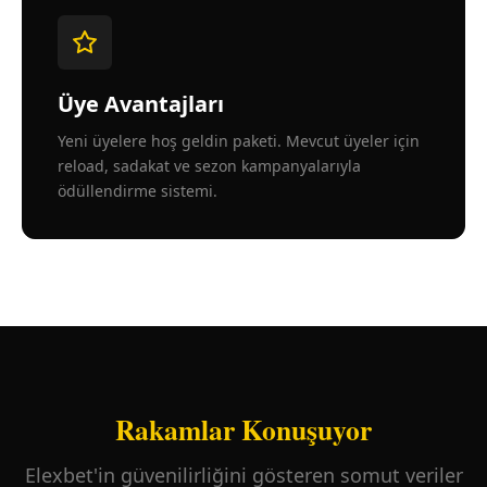
Üye Avantajları
Yeni üyelere hoş geldin paketi. Mevcut üyeler için
reload, sadakat ve sezon kampanyalarıyla
ödüllendirme sistemi.
Rakamlar Konuşuyor
Elexbet'in güvenilirliğini gösteren somut veriler