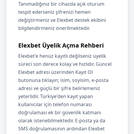
Tanımadığınız bir cihazda açık oturum
tespit ederseniz şifrenizi hemen
değiştirmeniz ve Elexbet destek ekibini
bilgilendirmeniz önerilmektedir.
Elexbet Üyelik Açma Rehberi
Elexbet'e henüz kayıtlı değilseniz üyelik
süreci son derece kolay ve hızlıdır. Güncel
Elexbet adresi üzerinden Kayıt Ol
butonuna tıklayın; isim, soyisim, e-posta
adresi ve güçlü bir şifre belirlemeniz
yeterlidir. Türkiye'den kayıt yapan
kullanıcılar için telefon numarası
doğrulaması ek bir güvenlik katmanı
olarak istenebilmektedir. E-posta ya da
SMS doğrulamasının ardından Elexbet