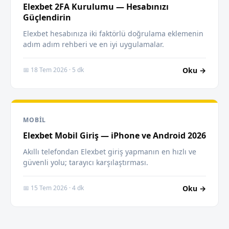
Elexbet 2FA Kurulumu — Hesabınızı
Güçlendirin
Elexbet hesabınıza iki faktörlü doğrulama eklemenin
adım adım rehberi ve en iyi uygulamalar.
Oku →
📅 18 Tem 2026 · 5 dk
MOBIL
Elexbet Mobil Giriş — iPhone ve Android 2026
Akıllı telefondan Elexbet giriş yapmanın en hızlı ve
güvenli yolu; tarayıcı karşılaştırması.
Oku →
📅 15 Tem 2026 · 4 dk