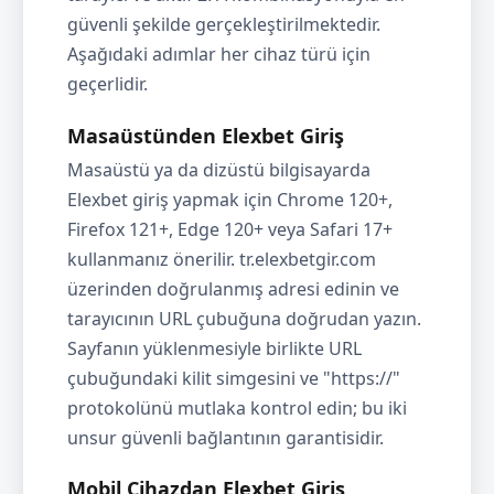
güvenli şekilde gerçekleştirilmektedir.
Aşağıdaki adımlar her cihaz türü için
geçerlidir.
Masaüstünden Elexbet Giriş
Masaüstü ya da dizüstü bilgisayarda
Elexbet giriş yapmak için Chrome 120+,
Firefox 121+, Edge 120+ veya Safari 17+
kullanmanız önerilir. tr.elexbetgir.com
üzerinden doğrulanmış adresi edinin ve
tarayıcının URL çubuğuna doğrudan yazın.
Sayfanın yüklenmesiyle birlikte URL
çubuğundaki kilit simgesini ve "https://"
protokolünü mutlaka kontrol edin; bu iki
unsur güvenli bağlantının garantisidir.
Mobil Cihazdan Elexbet Giriş