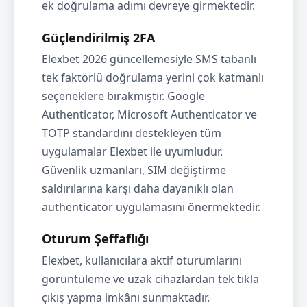
ek doğrulama adımı devreye girmektedir.
Güçlendirilmiş 2FA
Elexbet 2026 güncellemesiyle SMS tabanlı
tek faktörlü doğrulama yerini çok katmanlı
seçeneklere bırakmıştır. Google
Authenticator, Microsoft Authenticator ve
TOTP standardını destekleyen tüm
uygulamalar Elexbet ile uyumludur.
Güvenlik uzmanları, SIM değiştirme
saldırılarına karşı daha dayanıklı olan
authenticator uygulamasını önermektedir.
Oturum Şeffaflığı
Elexbet, kullanıcılara aktif oturumlarını
görüntüleme ve uzak cihazlardan tek tıkla
çıkış yapma imkânı sunmaktadır.