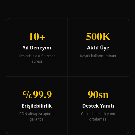
10+
500K
Yıl Deneyim
Aktif Üye
Kesintisiz aktif hizmet
Kayıtlı kullanıcı tabanı
süresi
%99.9
90sn
Erişilebilirlik
Destek Yanıtı
CDN altyapısı uptime
Canlı destek ilk yanıt
garantisi
ortalaması