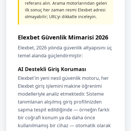
referans alın. Arama motorlarından gelen
ilk sonuç her zaman resmi Elexbet adresi
olmayabilir; URL'yi dikkatle inceleyin.
Elexbet Güvenlik Mimarisi 2026
Elexbet, 2026 yılında güvenlik altyapısını üç
temel alanda güçlendirmiştir:
AI Destekli Giriş Koruması
Elexbet'in yeni nesil güvenlik motoru, her
Elexbet giriş işlemini makine öğrenimi
modelleriyle analiz etmektedir. Sisteme
tanımlanan alışılmış giriş profilinizden
sapma tespit edildiğinde — örneğin farklı
bir coğrafi konum ya da daha önce
kullanılmamış bir cihaz — otomatik olarak