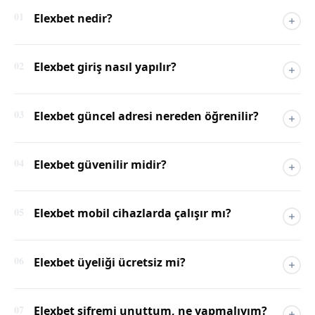
01
Elexbet nedir?
Elexbet, uluslararası lisans kapsamında faaliyet
02
Elexbet giriş nasıl yapılır?
gösteren, Türk kullanıcılara tam Türkçe arayüz ve 7/24
destek sunan dijital eğlence ve interaktif içerik
platformudur. Güvenlik odaklı altyapısı ve kesintisiz
tr.elexbetgir.com üzerinden doğrulanmış güncel
03
Elexbet güncel adresi nereden öğrenilir?
erişim altyapısıyla kullanıcı memnuniyetini öncelikli
Elexbet giriş adresini edinin. Adresi tarayıcınıza
hedef olarak benimseyen Elexbet, yıllar içinde güçlü
doğrudan yazın; URL'de kilit simgesi ve "https://"
bir üye tabanı oluşturmuştur.
olduğunu doğrulayın. Kullanıcı adı ve şifrenizi giriş
Elexbet güncel giriş adresi için tr.elexbetgir.com
04
Elexbet güvenilir midir?
formuna girin, Giriş butonuna tıklayın. 2FA aktifse
sayfasını düzenli olarak takip edin. Adres değişiklikleri
SMS ya da authenticator kodunuzu da girerek işlemi
anlık olarak güncellenmektedir. Arama motorlarından
tamamlayın.
ulaşılan sonuçlar her zaman resmi adres
Evet. Elexbet, uluslararası lisans çerçevesinde faaliyet
05
Elexbet mobil cihazlarda çalışır mı?
olmayabileceğinden, doğrulama için bu sayfayı
göstermekte olup bağımsız güvenlik denetimlerinden
kullanın ve adresi tarayıcınızda yer imi olarak
geçmektedir. 256-bit SSL şifreleme, TLS 1.3 protokolü
kaydedin.
ve yapay zeka destekli anomali tespiti, platformun
Evet. Elexbet'in 2026'da yenilenen duyarlı (responsive)
06
Elexbet üyeliği ücretsiz mi?
güvenlik standartlarını yüksek tutmaktadır.
arayüzü iOS ve Android'in tüm güncel sürümlerinde
sorunsuz çalışmaktadır. Ek uygulama indirmeye gerek
kalmadan mobil tarayıcıdan Elexbet giriş yapabilir,
Evet, Elexbet üyeliği tamamen ücretsizdir. Güncel
07
Elexbet şifremi unuttum, ne yapmalıyım?