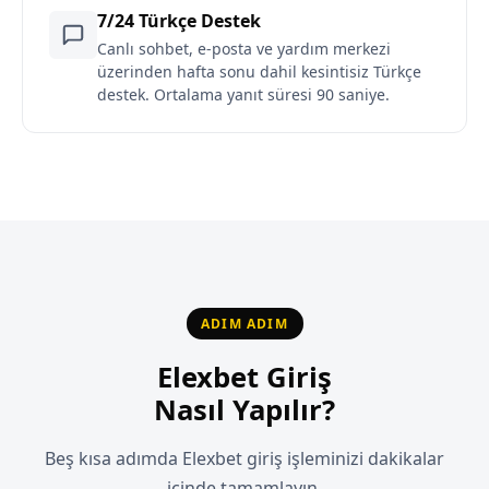
7/24 Türkçe Destek
Canlı sohbet, e-posta ve yardım merkezi
üzerinden hafta sonu dahil kesintisiz Türkçe
destek. Ortalama yanıt süresi 90 saniye.
ADIM ADIM
Elexbet Giriş
Nasıl Yapılır?
Beş kısa adımda Elexbet giriş işleminizi dakikalar
içinde tamamlayın.