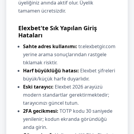
üyeliğiniz anında aktif olur. Üyelik
tamamen ücretsizdir.
Elexbet'te Sık Yapılan Giriş
Hataları
Sahte adres kullanımı:
tr.elexbetgir.com
yerine arama sonuçlarından rastgele
tıklamak risktir.
Harf büyüklüğü hatası:
Elexbet şifreleri
büyük/küçük harfe duyarlıdır.
Eski tarayıcı:
Elexbet 2026 arayüzü
modern standartlar gerektirmektedir;
tarayıcınızı güncel tutun.
2FA gecikmesi:
TOTP kodu 30 saniyede
yenilenir; kodun ekranda göründüğü
anda girin.