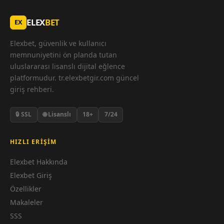
ELEX
BET
EX
Elexbet, güvenlik ve kullanıcı
memnuniyetini ön planda tutan
uluslararası lisanslı dijital eğlence
platformudur. tr.elexbetgir.com güncel
giriş rehberi.
🔒 SSL
🌐 Lisanslı
18+
7/24
HIZLI ERIŞIM
Elexbet Hakkında
Elexbet Giriş
Özellikler
Makaleler
SSS