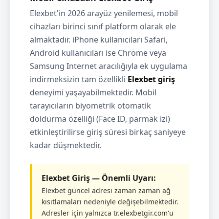
Elexbet'in 2026 arayüz yenilemesi, mobil
cihazları birinci sınıf platform olarak ele
almaktadır. iPhone kullanıcıları Safari,
Android kullanıcıları ise Chrome veya
Samsung Internet aracılığıyla ek uygulama
indirmeksizin tam özellikli
Elexbet giriş
deneyimi yaşayabilmektedir. Mobil
tarayıcıların biyometrik otomatik
doldurma özelliği (Face ID, parmak izi)
etkinleştirilirse giriş süresi birkaç saniyeye
kadar düşmektedir.
Elexbet Giriş — Önemli Uyarı:
Elexbet güncel adresi zaman zaman ağ
kısıtlamaları nedeniyle değişebilmektedir.
Adresler için yalnızca tr.elexbetgir.com'u