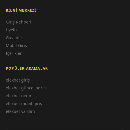
BILGI MERKEZI
Giriş Rehberi
Üyelik
Güvenlik
Mobil Giriş
İçerikler
POPÜLER ARAMALAR
elexbet giriş
elexbet güncel adres
elexbet nedir
elexbet mobil giriş
elexbet yardım