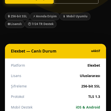
🔒 256-bit SSL
⚡ Anında Erişim
📱 Mobil Uyumlu
🌐 Lisanslı
🕐 7/24 TR Destek
Elexbet — Canlı Durum
Aktif
Platform
Elexbet
Lisans
Uluslararası
Şifreleme
256-bit SSL
Protokol
TLS 1.3
Mobil Destek
iOS & Android