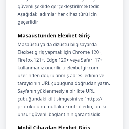
güvenli şekilde gerçekleştirilmektedir.
Aşağıdaki adımlar her cihaz türü için
geçerlidir.
Masaüstünden Elexbet Giriş
Masaüstü ya da dizüstü bilgisayarda
Elexbet giriş yapmak için Chrome 120+,
Firefox 121+, Edge 120+ veya Safari 17+
kullanmanız önerilir. tr.elexbetgir.com
üzerinden doğrulanmış adresi edinin ve
tarayıcının URL çubuğuna doğrudan yazın.
Sayfanın yüklenmesiyle birlikte URL
çubuğundaki kilit simgesini ve "https://"
protokolünü mutlaka kontrol edin; bu iki
unsur güvenli bağlantının garantisidir.
Mobil Cihazdan Elexbet Giriş