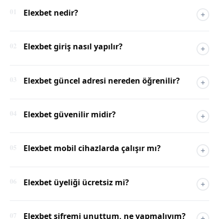
01
Elexbet nedir?
Elexbet, uluslararası lisans kapsamında faaliyet
02
Elexbet giriş nasıl yapılır?
gösteren, Türk kullanıcılara tam Türkçe arayüz ve 7/24
destek sunan dijital eğlence ve interaktif içerik
platformudur. Güvenlik odaklı altyapısı ve kesintisiz
tr.elexbetgir.com üzerinden doğrulanmış güncel
03
Elexbet güncel adresi nereden öğrenilir?
erişim altyapısıyla kullanıcı memnuniyetini öncelikli
Elexbet giriş adresini edinin. Adresi tarayıcınıza
hedef olarak benimseyen Elexbet, yıllar içinde güçlü
doğrudan yazın; URL'de kilit simgesi ve "https://"
bir üye tabanı oluşturmuştur.
olduğunu doğrulayın. Kullanıcı adı ve şifrenizi giriş
Elexbet güncel giriş adresi için tr.elexbetgir.com
04
Elexbet güvenilir midir?
formuna girin, Giriş butonuna tıklayın. 2FA aktifse
sayfasını düzenli olarak takip edin. Adres değişiklikleri
SMS ya da authenticator kodunuzu da girerek işlemi
anlık olarak güncellenmektedir. Arama motorlarından
tamamlayın.
ulaşılan sonuçlar her zaman resmi adres
Evet. Elexbet, uluslararası lisans çerçevesinde faaliyet
05
Elexbet mobil cihazlarda çalışır mı?
olmayabileceğinden, doğrulama için bu sayfayı
göstermekte olup bağımsız güvenlik denetimlerinden
kullanın ve adresi tarayıcınızda yer imi olarak
geçmektedir. 256-bit SSL şifreleme, TLS 1.3 protokolü
kaydedin.
ve yapay zeka destekli anomali tespiti, platformun
Evet. Elexbet'in 2026'da yenilenen duyarlı (responsive)
06
Elexbet üyeliği ücretsiz mi?
güvenlik standartlarını yüksek tutmaktadır.
arayüzü iOS ve Android'in tüm güncel sürümlerinde
sorunsuz çalışmaktadır. Ek uygulama indirmeye gerek
kalmadan mobil tarayıcıdan Elexbet giriş yapabilir,
Evet, Elexbet üyeliği tamamen ücretsizdir. Güncel
07
Elexbet şifremi unuttum, ne yapmalıyım?