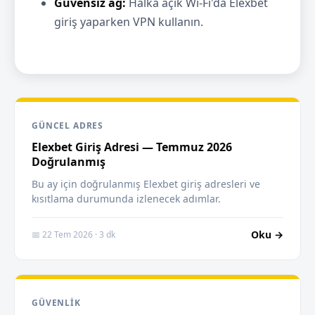
Güvensiz ağ:
Halka açık Wi-Fi'da Elexbet
giriş yaparken VPN kullanın.
GÜNCEL ADRES
Elexbet Giriş Adresi — Temmuz 2026
Doğrulanmış
Bu ay için doğrulanmış Elexbet giriş adresleri ve
kısıtlama durumunda izlenecek adımlar.
Oku →
📅 22 Tem 2026 · 3 dk
GÜVENLIK