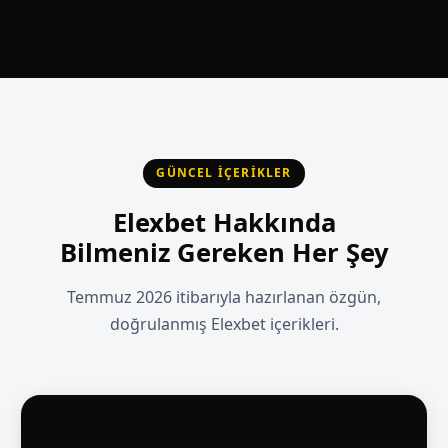
GÜNCEL İÇERIKLER
Elexbet Hakkında
Bilmeniz Gereken Her Şey
Temmuz 2026 itibarıyla hazırlanan özgün,
doğrulanmış Elexbet içerikleri.