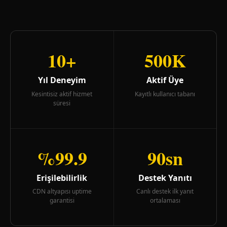
10+
500K
Yıl Deneyim
Aktif Üye
Kesintisiz aktif hizmet
Kayıtlı kullanıcı tabanı
süresi
%99.9
90sn
Erişilebilirlik
Destek Yanıtı
CDN altyapısı uptime
Canlı destek ilk yanıt
garantisi
ortalaması