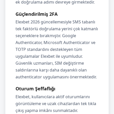
ek doğrulama adımı devreye girmektedir.
Güçlendirilmiş 2FA
Elexbet 2026 güncellemesiyle SMS tabanlı
tek faktörlü doğrulama yerini çok katmanlı
seçeneklere bırakmıştır. Google
Authenticator, Microsoft Authenticator ve
TOTP standardını destekleyen tüm
uygulamalar Elexbet ile uyumludur.
Güvenlik uzmanları, SIM değiştirme
saldırılarına karşı daha dayanıklı olan
authenticator uygulamasını önermektedir.
Oturum Şeffaflığı
Elexbet, kullanıcılara aktif oturumlarını
görüntüleme ve uzak cihazlardan tek tıkla
çıkış yapma imkânı sunmaktadır.