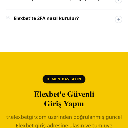
tüm özelliklere erişebilirsiniz.
adres üzerinden Kayıt Ol butonuna tıklayın, formu
doldurun ve e-posta veya SMS doğrulamasını
tamamlayın. Hesabınız hemen aktif olur ve hoş geldin
Elexbet giriş ekranındaki "Şifremi Unuttum"
08
Elexbet'te 2FA nasıl kurulur?
avantajlarına anında kavuşursunuz.
bağlantısına tıklayın. Üyelik e-posta adresinize
sıfırlama bağlantısı gönderilecektir. Bağlantı 15 dakika
geçerlidir. E-posta gelmezse spam klasörünüzü
Elexbet hesabınıza giriş yapın, sağ üstteki profil
kontrol edin; sorun devam ederse Elexbet canlı
menüsünden Güvenlik Ayarları'na gidin ve İki Faktörlü
desteğe başvurun.
Doğrulama seçeneğini aktif hale getirin. SMS veya
authenticator uygulama seçeneklerinden birini tercih
edin. SMS'e kıyasla authenticator uygulaması (Google,
Microsoft) SIM swap saldırılarına karşı çok daha
güvenlidir.
HEMEN BAŞLAYIN
Elexbet'e Güvenli
Giriş Yapın
tr.elexbetgir.com üzerinden doğrulanmış güncel
Elexbet giriş adresine ulaşın ve tüm üye