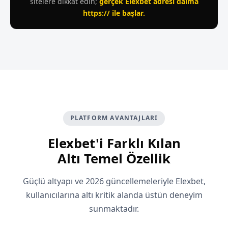
sitelere dikkat edin;
gerçek Elexbet adresi daima
https:// ile başlar.
PLATFORM AVANTAJLARI
Elexbet'i Farklı Kılan
Altı Temel Özellik
Güçlü altyapı ve 2026 güncellemeleriyle Elexbet,
kullanıcılarına altı kritik alanda üstün deneyim
sunmaktadır.