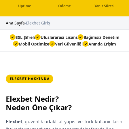
Uptime
Ödeme
Yanıt Süresi
Ana Sayfa
›
Elexbet Giriş
SSL Şifreli
Uluslararası Lisans
Bağımsız Denetim
✓
✓
✓
Mobil Optimize
Veri Güvenliği
Anında Erişim
✓
✓
✓
ELEXBET HAKKINDA
Elexbet Nedir?
Neden Öne Çıkar?
Elexbet
, güvenlik odaklı altyapısı ve Türk kullanıcıların