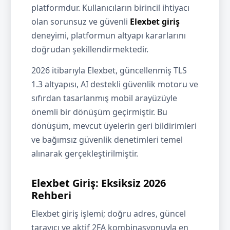
platformdur. Kullanıcıların birincil ihtiyacı
olan sorunsuz ve güvenli
Elexbet giriş
deneyimi, platformun altyapı kararlarını
doğrudan şekillendirmektedir.
2026 itibarıyla Elexbet, güncellenmiş TLS
1.3 altyapısı, AI destekli güvenlik motoru ve
sıfırdan tasarlanmış mobil arayüzüyle
önemli bir dönüşüm geçirmiştir. Bu
dönüşüm, mevcut üyelerin geri bildirimleri
ve bağımsız güvenlik denetimleri temel
alınarak gerçekleştirilmiştir.
Elexbet Giriş: Eksiksiz 2026
Rehberi
Elexbet giriş işlemi; doğru adres, güncel
tarayıcı ve aktif 2FA kombinasyonuyla en