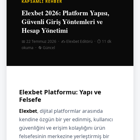
KAPSAMLI REHBER
Elexbet 2026: Platform Yapısı,
Güvenli Giriş Yöntemleri ve
Hesap Yönetimi
📅 22 Temmuz 2026 · ✍ Elexbet Editörü · ⏱ 11 dk
okuma · 🔄 Güncel
Elexbet Platformu: Yapı ve
Felsefe
Elexbet
, dijital platformlar arasında
kendine özgün bir yer edinmiş, kullanıcı
güvenliğini ve erişim kolaylığını ürün
felsefesinin merkezine yerleştirmiş bir