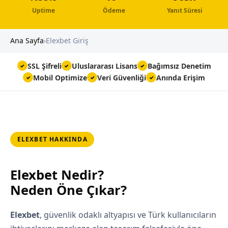
Uptime
Ödeme
Yanıt Süresi
Ana Sayfa
›
Elexbet Giriş
SSL Şifreli
Uluslararası Lisans
Bağımsız Denetim
✓
✓
✓
Mobil Optimize
Veri Güvenliği
Anında Erişim
✓
✓
✓
ELEXBET HAKKINDA
Elexbet Nedir?
Neden Öne Çıkar?
Elexbet
, güvenlik odaklı altyapısı ve Türk kullanıcıların