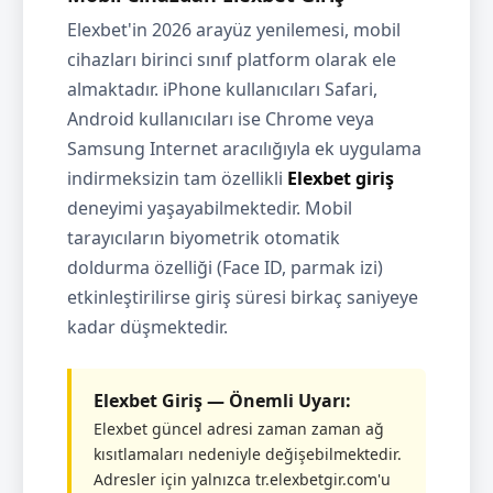
Elexbet'in 2026 arayüz yenilemesi, mobil
cihazları birinci sınıf platform olarak ele
almaktadır. iPhone kullanıcıları Safari,
Android kullanıcıları ise Chrome veya
Samsung Internet aracılığıyla ek uygulama
indirmeksizin tam özellikli
Elexbet giriş
deneyimi yaşayabilmektedir. Mobil
tarayıcıların biyometrik otomatik
doldurma özelliği (Face ID, parmak izi)
etkinleştirilirse giriş süresi birkaç saniyeye
kadar düşmektedir.
Elexbet Giriş — Önemli Uyarı:
Elexbet güncel adresi zaman zaman ağ
kısıtlamaları nedeniyle değişebilmektedir.
Adresler için yalnızca tr.elexbetgir.com'u