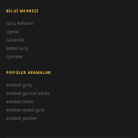
BILGI MERKEZI
Giriş Rehberi
Üyelik
Güvenlik
Mobil Giriş
İçerikler
POPÜLER ARAMALAR
elexbet giriş
elexbet güncel adres
elexbet nedir
elexbet mobil giriş
elexbet yardım