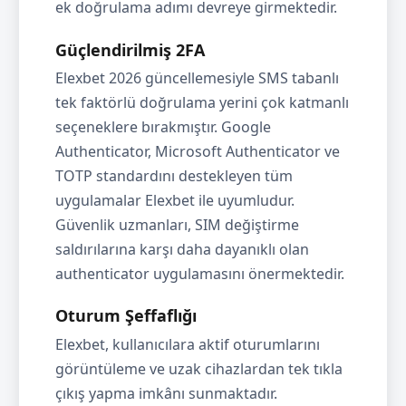
ek doğrulama adımı devreye girmektedir.
Güçlendirilmiş 2FA
Elexbet 2026 güncellemesiyle SMS tabanlı
tek faktörlü doğrulama yerini çok katmanlı
seçeneklere bırakmıştır. Google
Authenticator, Microsoft Authenticator ve
TOTP standardını destekleyen tüm
uygulamalar Elexbet ile uyumludur.
Güvenlik uzmanları, SIM değiştirme
saldırılarına karşı daha dayanıklı olan
authenticator uygulamasını önermektedir.
Oturum Şeffaflığı
Elexbet, kullanıcılara aktif oturumlarını
görüntüleme ve uzak cihazlardan tek tıkla
çıkış yapma imkânı sunmaktadır.