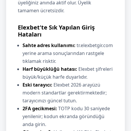
üyeliğiniz anında aktif olur. Üyelik
tamamen ücretsizdir.
Elexbet'te Sık Yapılan Giriş
Hataları
Sahte adres kullanımı:
tr.elexbetgir.com
yerine arama sonuçlarından rastgele
tıklamak risktir.
Harf büyüklüğü hatası:
Elexbet şifreleri
büyük/küçük harfe duyarlıdır.
Eski tarayıcı:
Elexbet 2026 arayüzü
modern standartlar gerektirmektedir;
tarayıcınızı güncel tutun.
2FA gecikmesi:
TOTP kodu 30 saniyede
yenilenir; kodun ekranda göründüğü
anda girin.