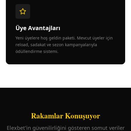
Üye Avantajları
Yeni üyelere hoş geldin paketi. Mevcut üyeler için
reload, sadakat ve sezon kampanyalarıyla
ödüllendirme sistemi.
Rakamlar Konuşuyor
Elexbet'in güvenilirliğini gösteren somut veriler