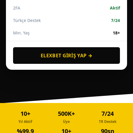
2FA
Aktif
Türkçe Destek
7/24
Min. Yaş
18+
ELEXBET GİRİŞ YAP →
10+
500K+
7/24
Yıl Aktif
Üye
TR Destek
%99.9
10+
90sn