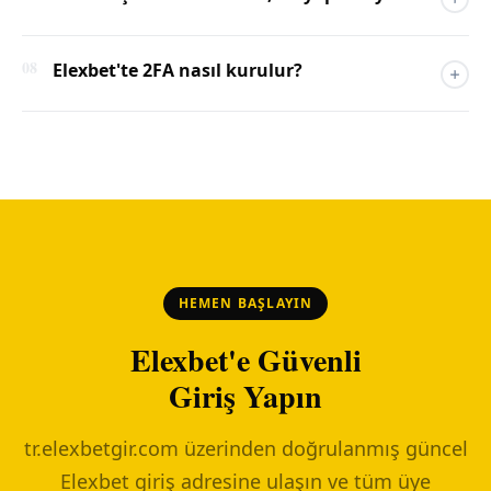
tüm özelliklere erişebilirsiniz.
adres üzerinden Kayıt Ol butonuna tıklayın, formu
doldurun ve e-posta veya SMS doğrulamasını
tamamlayın. Hesabınız hemen aktif olur ve hoş geldin
Elexbet giriş ekranındaki "Şifremi Unuttum"
08
Elexbet'te 2FA nasıl kurulur?
avantajlarına anında kavuşursunuz.
bağlantısına tıklayın. Üyelik e-posta adresinize
sıfırlama bağlantısı gönderilecektir. Bağlantı 15 dakika
geçerlidir. E-posta gelmezse spam klasörünüzü
Elexbet hesabınıza giriş yapın, sağ üstteki profil
kontrol edin; sorun devam ederse Elexbet canlı
menüsünden Güvenlik Ayarları'na gidin ve İki Faktörlü
desteğe başvurun.
Doğrulama seçeneğini aktif hale getirin. SMS veya
authenticator uygulama seçeneklerinden birini tercih
edin. SMS'e kıyasla authenticator uygulaması (Google,
Microsoft) SIM swap saldırılarına karşı çok daha
güvenlidir.
HEMEN BAŞLAYIN
Elexbet'e Güvenli
Giriş Yapın
tr.elexbetgir.com üzerinden doğrulanmış güncel
Elexbet giriş adresine ulaşın ve tüm üye