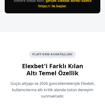
sitelere dikkat edin;
gerçek Elexbet adresi daima
https:// ile başlar.
PLATFORM AVANTAJLARI
Elexbet'i Farklı Kılan
Altı Temel Özellik
Güçlü altyapı ve 2026 güncellemeleriyle Elexbet,
kullanıcılarına altı kritik alanda üstün deneyim
sunmaktadır.