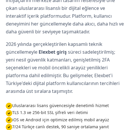
ihtiyaçlarını merkeze alan tasarım felsefesiyle öne
çıkan uluslararası lisanslı bir dijital eğlence ve
interaktif içerik platformudur. Platform, kullanıcı
deneyimini her güncellemeyle daha akıcı, daha hızlı ve
daha güvenli bir seviyeye taşımaktadır.
2026 yılında gerçekleştirilen kapsamlı teknik
güncellemeyle
Elexbet giriş
süreci sadeleştirilmiş;
yeni nesil güvenlik katmanları, genişletilmiş 2FA
seçenekleri ve mobil öncelikli arayüz yenilikleri
platforma dahil edilmiştir. Bu gelişmeler, Elexbet'i
Türkiye'deki dijital platform kullanıcılarının tercihleri
arasında üst sıralara taşımıştır.
Uluslararası lisans güvencesiyle denetimli hizmet
✓
TLS 1.3 ve 256-bit SSL şifreli veri iletimi
✓
iOS ve Android için optimize edilmiş mobil arayüz
✓
7/24 Türkçe canlı destek, 90 saniye ortalama yanıt
✓