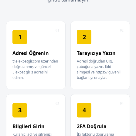
1
2
Adresi Öğrenin
Tarayıcıya Yazın
tr.elexbetgir.com üzerinden
Adresi doğrudan URL
doğrulanmış ve güncel
çubuğuna yazın. Kilit
Elexbet giriş adresini
simgesi ve https:// güvenli
edinin.
bağlantıyı onaylar.
3
4
Bilgileri Girin
2FA Doğrula
Kullanıcı adı ve şifrenizi
İki faktörlü doğrulama