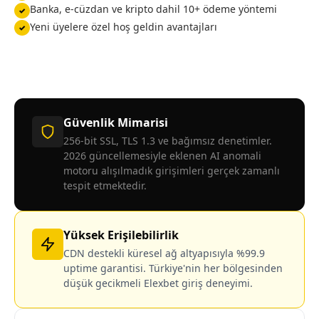
Banka, e-cüzdan ve kripto dahil 10+ ödeme yöntemi
✓
Yeni üyelere özel hoş geldin avantajları
✓
Güvenlik Mimarisi
256-bit SSL, TLS 1.3 ve bağımsız denetimler.
2026 güncellemesiyle eklenen AI anomali
motoru alışılmadık girişimleri gerçek zamanlı
tespit etmektedir.
Yüksek Erişilebilirlik
CDN destekli küresel ağ altyapısıyla %99.9
uptime garantisi. Türkiye'nin her bölgesinden
düşük gecikmeli Elexbet giriş deneyimi.