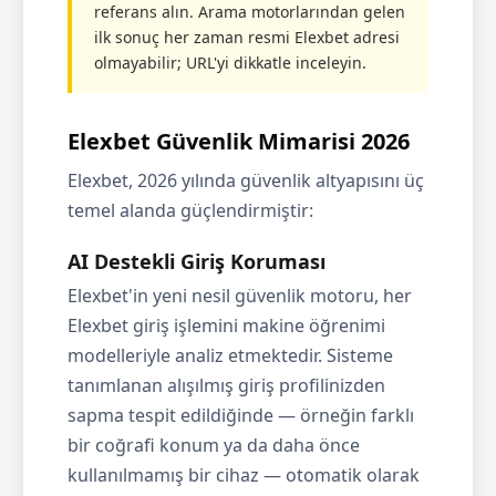
referans alın. Arama motorlarından gelen
ilk sonuç her zaman resmi Elexbet adresi
olmayabilir; URL'yi dikkatle inceleyin.
Elexbet Güvenlik Mimarisi 2026
Elexbet, 2026 yılında güvenlik altyapısını üç
temel alanda güçlendirmiştir:
AI Destekli Giriş Koruması
Elexbet'in yeni nesil güvenlik motoru, her
Elexbet giriş işlemini makine öğrenimi
modelleriyle analiz etmektedir. Sisteme
tanımlanan alışılmış giriş profilinizden
sapma tespit edildiğinde — örneğin farklı
bir coğrafi konum ya da daha önce
kullanılmamış bir cihaz — otomatik olarak