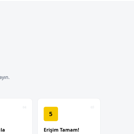
ayın.
5
la
Erişim Tamam!