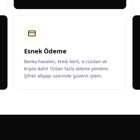
Esnek Ödeme
Banka havalesi, kredi kartı, e-cüzdan ve
kripto dahil 10'dan fazla ödeme yöntemi.
Şifreli altyapı üzerinde güvenli işlem.