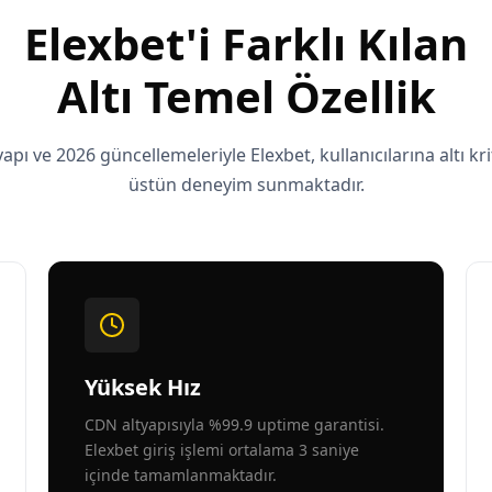
Elexbet'i Farklı Kılan
Altı Temel Özellik
apı ve 2026 güncellemeleriyle Elexbet, kullanıcılarına altı kr
üstün deneyim sunmaktadır.
Yüksek Hız
CDN altyapısıyla %99.9 uptime garantisi.
Elexbet giriş işlemi ortalama 3 saniye
içinde tamamlanmaktadır.