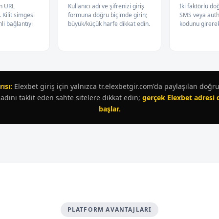
n URL
Kullanıcı adı ve şifrenizi giriş
İki faktörlü d
Kilit simgesi
formuna doğru biçimde girin;
SMS veya auth
nli bağlantıyı
büyük/küçük harfe dikkat edin.
kodunu girere
ısı:
Elexbet giriş için yalnızca tr.elexbetgir.com'da paylaşılan doğr
 adını taklit eden sahte sitelere dikkat edin;
gerçek Elexbet adresi d
başlar.
PLATFORM AVANTAJLARI