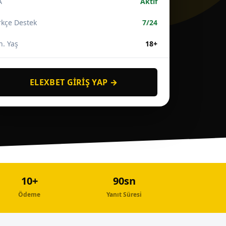
A
Aktif
rkçe Destek
7/24
n. Yaş
18+
ELEXBET GİRİŞ YAP →
10+
90sn
Ödeme
Yanıt Süresi