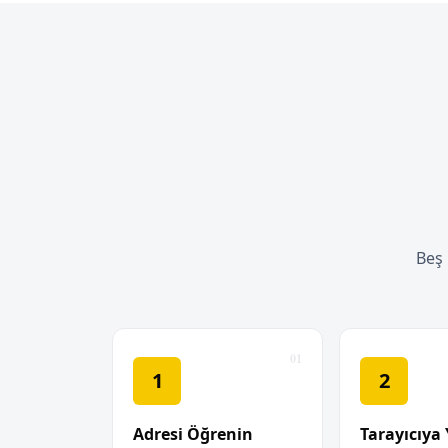
Beş 
1
2
Adresi Öğrenin
Tarayıcıya