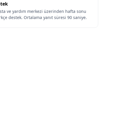
stek
osta ve yardım merkezi üzerinden hafta sonu
ürkçe destek. Ortalama yanıt süresi 90 saniye.