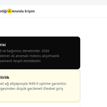
nliği
Anında Erişim
✓
isi
.3 ve bağımsız denetimler. 2026
klenen AI anomali motoru alışılmadık
 zamanlı tespit etmektedir.
lirlik
el ağ altyapısıyla %99.9 uptime garantisi.
lgesinden düşük gecikmeli Elexbet giriş