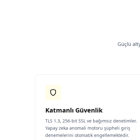
Güçlü alty
Katmanlı Güvenlik
TLS 1.3, 256-bit SSL ve bağımsız denetimler.
Yapay zeka anomali motoru şüpheli giriş
denemelerini otomatik engellemektedir.