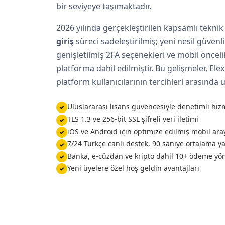
bir seviyeye taşımaktadır.
2026 yılında gerçekleştirilen kapsamlı tekni
giriş
süreci sadeleştirilmiş; yeni nesil güvenl
genişletilmiş 2FA seçenekleri ve mobil öncelik
platforma dahil edilmiştir. Bu gelişmeler, Elexb
platform kullanıcılarının tercihleri arasında üs
Uluslararası lisans güvencesiyle denetimli hiz
✓
TLS 1.3 ve 256-bit SSL şifreli veri iletimi
✓
iOS ve Android için optimize edilmiş mobil ara
✓
7/24 Türkçe canlı destek, 90 saniye ortalama ya
✓
Banka, e-cüzdan ve kripto dahil 10+ ödeme yö
✓
Yeni üyelere özel hoş geldin avantajları
✓