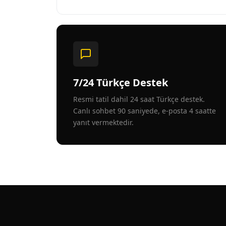
7/24 Türkçe Destek
Resmi tatil dahil 24 saat Türkçe destek.
Canlı sohbet 90 saniyede, e-posta 4 saatte
yanıt vermektedir.