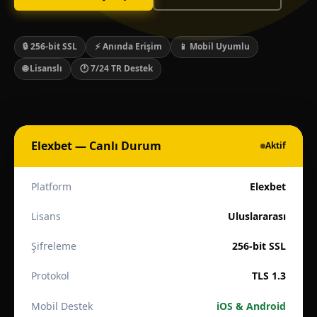
🔒 256-bit SSL
⚡ Anında Erişim
📱 Mobil Uyumlu
🌐 Lisanslı
🕐 7/24 TR Destek
Elexbet — Canlı Durum
Aktif
Platform
Elexbet
Lisans
Uluslararası
Şifreleme
256-bit SSL
Protokol
TLS 1.3
Mobil Destek
iOS & Android