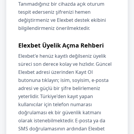
Tanımadığınız bir cihazda açık oturum
tespit ederseniz şifrenizi hemen
değiştirmeniz ve Elexbet destek ekibini
bilgilendirmeniz önerilmektedir.
Elexbet Üyelik Açma Rehberi
Elexbet'e henüz kayıtlı değilseniz üyelik
süreci son derece kolay ve hızlıdır. Güncel
Elexbet adresi üzerinden Kayıt Ol
butonuna tıklayın; isim, soyisim, e-posta
adresi ve güçlü bir şifre belirlemeniz
yeterlidir. Türkiye'den kayıt yapan
kullanıcılar için telefon numarası
doğrulaması ek bir güvenlik katmanı
olarak istenebilmektedir. E-posta ya da
SMS doğrulamasının ardından Elexbet