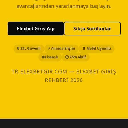
avantajlarından yararlanmaya başlayın.
Elexbet Giriş Yap
Sıkça Sorulanlar
🔒 SSL Güvenli
⚡ Anında Erişim
📱 Mobil Uyumlu
🌐 Lisanslı
🕐 7/24 Aktif
TR.ELEXBETGIR.COM — ELEXBET GİRİŞ
REHBERİ 2026