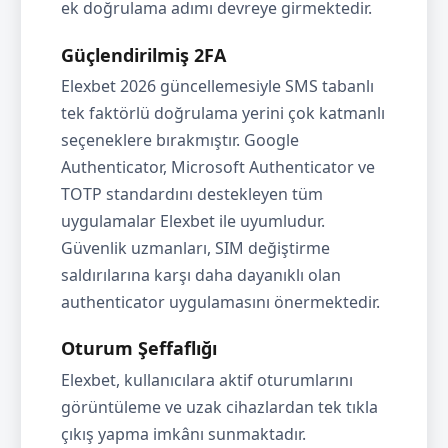
ek doğrulama adımı devreye girmektedir.
Güçlendirilmiş 2FA
Elexbet 2026 güncellemesiyle SMS tabanlı
tek faktörlü doğrulama yerini çok katmanlı
seçeneklere bırakmıştır. Google
Authenticator, Microsoft Authenticator ve
TOTP standardını destekleyen tüm
uygulamalar Elexbet ile uyumludur.
Güvenlik uzmanları, SIM değiştirme
saldırılarına karşı daha dayanıklı olan
authenticator uygulamasını önermektedir.
Oturum Şeffaflığı
Elexbet, kullanıcılara aktif oturumlarını
görüntüleme ve uzak cihazlardan tek tıkla
çıkış yapma imkânı sunmaktadır.