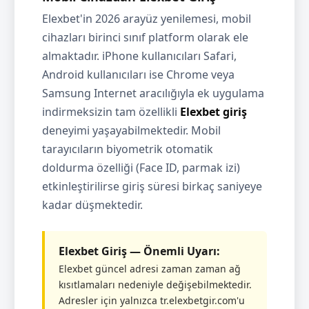
Elexbet'in 2026 arayüz yenilemesi, mobil
cihazları birinci sınıf platform olarak ele
almaktadır. iPhone kullanıcıları Safari,
Android kullanıcıları ise Chrome veya
Samsung Internet aracılığıyla ek uygulama
indirmeksizin tam özellikli
Elexbet giriş
deneyimi yaşayabilmektedir. Mobil
tarayıcıların biyometrik otomatik
doldurma özelliği (Face ID, parmak izi)
etkinleştirilirse giriş süresi birkaç saniyeye
kadar düşmektedir.
Elexbet Giriş — Önemli Uyarı:
Elexbet güncel adresi zaman zaman ağ
kısıtlamaları nedeniyle değişebilmektedir.
Adresler için yalnızca tr.elexbetgir.com'u