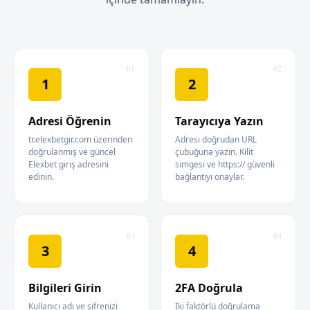
1
2
Adresi Öğrenin
Tarayıcıya Yazın
tr.elexbetgir.com üzerinden
Adresi doğrudan URL
doğrulanmış ve güncel
çubuğuna yazın. Kilit
Elexbet giriş adresini
simgesi ve https:// güvenli
edinin.
bağlantıyı onaylar.
3
4
Bilgileri Girin
2FA Doğrula
Kullanıcı adı ve şifrenizi
İki faktörlü doğrulama