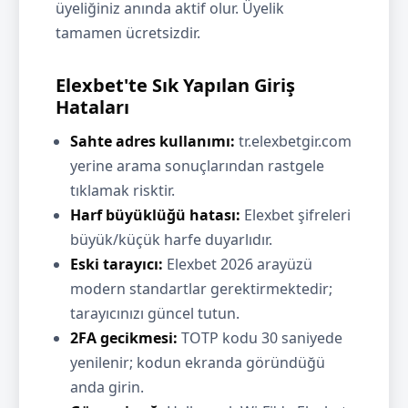
üyeliğiniz anında aktif olur. Üyelik
tamamen ücretsizdir.
Elexbet'te Sık Yapılan Giriş
Hataları
Sahte adres kullanımı:
tr.elexbetgir.com
yerine arama sonuçlarından rastgele
tıklamak risktir.
Harf büyüklüğü hatası:
Elexbet şifreleri
büyük/küçük harfe duyarlıdır.
Eski tarayıcı:
Elexbet 2026 arayüzü
modern standartlar gerektirmektedir;
tarayıcınızı güncel tutun.
2FA gecikmesi:
TOTP kodu 30 saniyede
yenilenir; kodun ekranda göründüğü
anda girin.