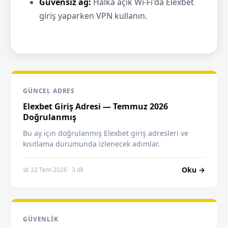
Güvensiz ağ:
Halka açık Wi-Fi'da Elexbet
giriş yaparken VPN kullanın.
GÜNCEL ADRES
Elexbet Giriş Adresi — Temmuz 2026
Doğrulanmış
Bu ay için doğrulanmış Elexbet giriş adresleri ve
kısıtlama durumunda izlenecek adımlar.
Oku →
📅 22 Tem 2026 · 3 dk
GÜVENLIK