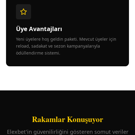
Üye Avantajları
Yeni üyelere hoş geldin paketi. Mevcut üyeler için
reload, sadakat ve sezon kampanyalarıyla
ödüllendirme sistemi.
Rakamlar Konuşuyor
Elexbet'in güvenilirliğini gösteren somut veriler