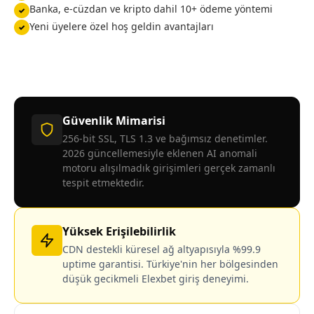
Banka, e-cüzdan ve kripto dahil 10+ ödeme yöntemi
✓
Yeni üyelere özel hoş geldin avantajları
✓
Güvenlik Mimarisi
256-bit SSL, TLS 1.3 ve bağımsız denetimler.
2026 güncellemesiyle eklenen AI anomali
motoru alışılmadık girişimleri gerçek zamanlı
tespit etmektedir.
Yüksek Erişilebilirlik
CDN destekli küresel ağ altyapısıyla %99.9
uptime garantisi. Türkiye'nin her bölgesinden
düşük gecikmeli Elexbet giriş deneyimi.