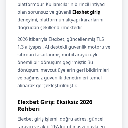
platformdur. Kullanıcıların birincil ihtiyacı
olan sorunsuz ve güvenli
Elexbet giriş
deneyimi, platformun altyapı kararlarını
doğrudan şekillendirmektedir.
2026 itibarıyla Elexbet, güncellenmiş TLS
1.3 altyapısı, AI destekli güvenlik motoru ve
sıfırdan tasarlanmış mobil arayüzüyle
önemli bir dönüşüm geçirmiştir. Bu
dönüşüm, mevcut üyelerin geri bildirimleri
ve bağımsız güvenlik denetimleri temel
alınarak gerçekleştirilmiştir.
Elexbet Giriş: Eksiksiz 2026
Rehberi
Elexbet giriş işlemi; doğru adres, güncel
tarayıcı ve aktif 2FA kombinasyonuyla en