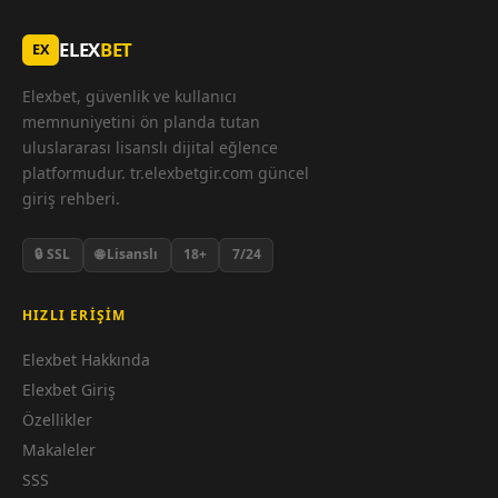
ELEX
BET
EX
Elexbet, güvenlik ve kullanıcı
memnuniyetini ön planda tutan
uluslararası lisanslı dijital eğlence
platformudur. tr.elexbetgir.com güncel
giriş rehberi.
🔒 SSL
🌐 Lisanslı
18+
7/24
HIZLI ERIŞIM
Elexbet Hakkında
Elexbet Giriş
Özellikler
Makaleler
SSS