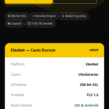
🔒 256-bit SSL
⚡ Anında Erişim
📱 Mobil Uyumlu
🌐 Lisanslı
🕐 7/24 TR Destek
Elexbet — Canlı Durum
Aktif
Platform
Elexbet
Lisans
Uluslararası
Şifreleme
256-bit SSL
Protokol
TLS 1.3
Mobil Destek
iOS & Android