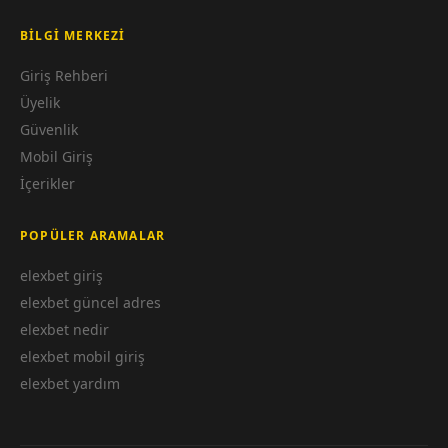
BILGI MERKEZI
Giriş Rehberi
Üyelik
Güvenlik
Mobil Giriş
İçerikler
POPÜLER ARAMALAR
elexbet giriş
elexbet güncel adres
elexbet nedir
elexbet mobil giriş
elexbet yardım