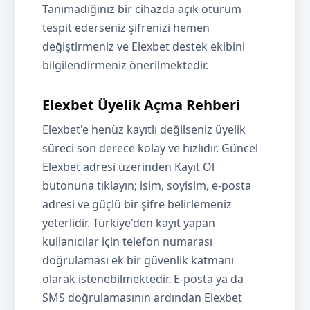
Tanımadığınız bir cihazda açık oturum
tespit ederseniz şifrenizi hemen
değiştirmeniz ve Elexbet destek ekibini
bilgilendirmeniz önerilmektedir.
Elexbet Üyelik Açma Rehberi
Elexbet'e henüz kayıtlı değilseniz üyelik
süreci son derece kolay ve hızlıdır. Güncel
Elexbet adresi üzerinden Kayıt Ol
butonuna tıklayın; isim, soyisim, e-posta
adresi ve güçlü bir şifre belirlemeniz
yeterlidir. Türkiye'den kayıt yapan
kullanıcılar için telefon numarası
doğrulaması ek bir güvenlik katmanı
olarak istenebilmektedir. E-posta ya da
SMS doğrulamasının ardından Elexbet