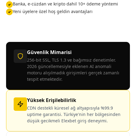
Banka, e-cüzdan ve kripto dahil 10+ ödeme yöntemi
✓
Yeni üyelere özel hoş geldin avantajları
✓
Güvenlik Mimarisi
256-bit SSL, TLS 1.3 ve bağımsız denetimler.
2026 güncellemesiyle eklenen AI anomali
motoru alışılmadık girişimleri gerçek zamanlı
tespit etmektedir.
Yüksek Erişilebilirlik
CDN destekli küresel ağ altyapısıyla %99.9
uptime garantisi. Türkiye'nin her bölgesinden
düşük gecikmeli Elexbet giriş deneyimi.