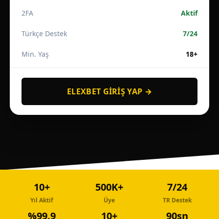
2FA
Aktif
Türkçe Destek
7/24
Min. Yaş
18+
ELEXBET GİRİŞ YAP →
10+
500K+
7/24
Yıl Aktif
Üye
TR Destek
%99.9
10+
90sn