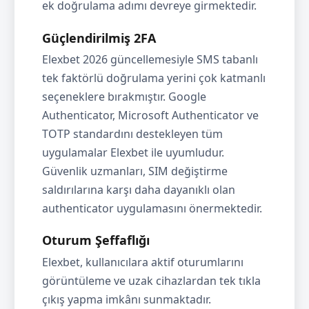
ek doğrulama adımı devreye girmektedir.
Güçlendirilmiş 2FA
Elexbet 2026 güncellemesiyle SMS tabanlı
tek faktörlü doğrulama yerini çok katmanlı
seçeneklere bırakmıştır. Google
Authenticator, Microsoft Authenticator ve
TOTP standardını destekleyen tüm
uygulamalar Elexbet ile uyumludur.
Güvenlik uzmanları, SIM değiştirme
saldırılarına karşı daha dayanıklı olan
authenticator uygulamasını önermektedir.
Oturum Şeffaflığı
Elexbet, kullanıcılara aktif oturumlarını
görüntüleme ve uzak cihazlardan tek tıkla
çıkış yapma imkânı sunmaktadır.