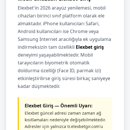
Elexbet'in 2026 arayüz yenilemesi, mobil
cihazları birinci sınıf platform olarak ele
almaktadır. iPhone kullanıcıları Safari,
Android kullanıcıları ise Chrome veya
Samsung Internet aracılığıyla ek uygulama
indirmeksizin tam özellikli
Elexbet giriş
deneyimi yaşayabilmektedir. Mobil
tarayıcıların biyometrik otomatik
doldurma özelliği (Face ID, parmak izi)
etkinleştirilirse giriş süresi birkaç saniyeye
kadar düşmektedir.
Elexbet Giriş — Önemli Uyarı:
Elexbet güncel adresi zaman zaman ağ
kısıtlamaları nedeniyle değişebilmektedir.
Adresler için yalnızca tr.elexbetgir.com'u