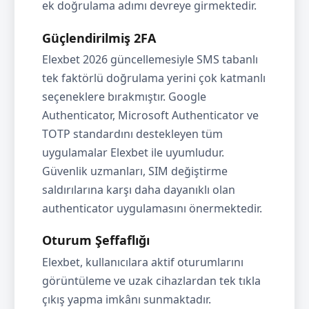
ek doğrulama adımı devreye girmektedir.
Güçlendirilmiş 2FA
Elexbet 2026 güncellemesiyle SMS tabanlı
tek faktörlü doğrulama yerini çok katmanlı
seçeneklere bırakmıştır. Google
Authenticator, Microsoft Authenticator ve
TOTP standardını destekleyen tüm
uygulamalar Elexbet ile uyumludur.
Güvenlik uzmanları, SIM değiştirme
saldırılarına karşı daha dayanıklı olan
authenticator uygulamasını önermektedir.
Oturum Şeffaflığı
Elexbet, kullanıcılara aktif oturumlarını
görüntüleme ve uzak cihazlardan tek tıkla
çıkış yapma imkânı sunmaktadır.