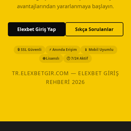
avantajlarından yararlanmaya başlayın.
Elexbet Giriş Yap
Sıkça Sorulanlar
🔒 SSL Güvenli
⚡ Anında Erişim
📱 Mobil Uyumlu
🌐 Lisanslı
🕐 7/24 Aktif
TR.ELEXBETGIR.COM — ELEXBET GİRİŞ
REHBERİ 2026