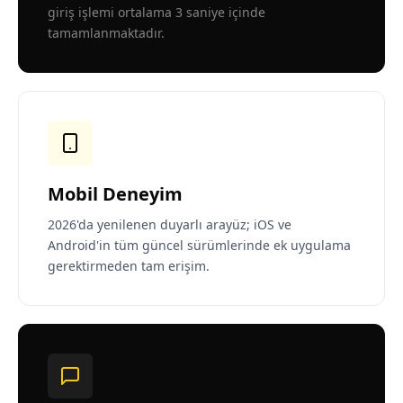
giriş işlemi ortalama 3 saniye içinde
tamamlanmaktadır.
Mobil Deneyim
2026'da yenilenen duyarlı arayüz; iOS ve
Android'in tüm güncel sürümlerinde ek uygulama
gerektirmeden tam erişim.