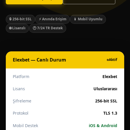
🔒 256-bit SSL
⚡ Anında Erişim
📱 Mobil Uyumlu
🌐 Lisanslı
🕐 7/24 TR Destek
Elexbet — Canlı Durum
Aktif
Platform
Elexbet
Lisans
Uluslararası
Şifreleme
256-bit SSL
Protokol
TLS 1.3
Mobil Destek
iOS & Android