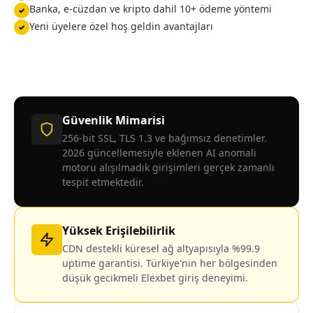
Banka, e-cüzdan ve kripto dahil 10+ ödeme yöntemi
✓
Yeni üyelere özel hoş geldin avantajları
✓
Güvenlik Mimarisi
256-bit SSL, TLS 1.3 ve bağımsız denetimler.
2026 güncellemesiyle eklenen AI anomali
motoru alışılmadık girişimleri gerçek zamanlı
tespit etmektedir.
Yüksek Erişilebilirlik
CDN destekli küresel ağ altyapısıyla %99.9
uptime garantisi. Türkiye'nin her bölgesinden
düşük gecikmeli Elexbet giriş deneyimi.