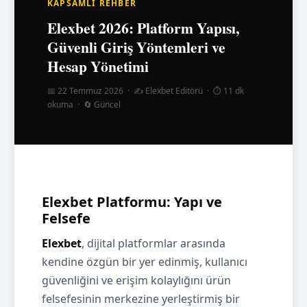
KAPSAMLI REHBER
Elexbet 2026: Platform Yapısı,
Güvenli Giriş Yöntemleri ve
Hesap Yönetimi
📅 22 Temmuz 2026 · ✍ Elexbet Editörü · ⏱ 11 dk
okuma · 🔄 Güncel
Elexbet Platformu: Yapı ve
Felsefe
Elexbet
, dijital platformlar arasında
kendine özgün bir yer edinmiş, kullanıcı
güvenliğini ve erişim kolaylığını ürün
felsefesinin merkezine yerleştirmiş bir