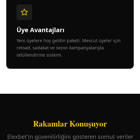
Üye Avantajları
Yeni üyelere hoş geldin paketi. Mevcut üyeler için
reload, sadakat ve sezon kampanyalarıyla
ödüllendirme sistemi.
Rakamlar Konuşuyor
Elexbet'in güvenilirliğini gösteren somut veriler