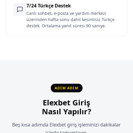
7/24 Türkçe Destek
Canlı sohbet, e-posta ve yardım merkezi
üzerinden hafta sonu dahil kesintisiz Türkçe
destek. Ortalama yanıt süresi 90 saniye.
ADIM ADIM
Elexbet Giriş
Nasıl Yapılır?
Beş kısa adımda Elexbet giriş işleminizi dakikalar
içinde tamamlayın.