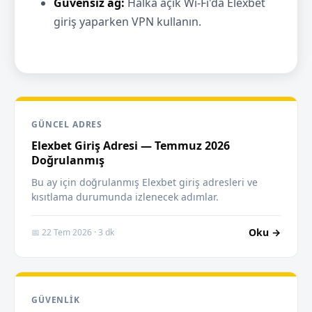
Güvensiz ağ:
Halka açık Wi-Fi'da Elexbet
giriş yaparken VPN kullanın.
GÜNCEL ADRES
Elexbet Giriş Adresi — Temmuz 2026
Doğrulanmış
Bu ay için doğrulanmış Elexbet giriş adresleri ve
kısıtlama durumunda izlenecek adımlar.
Oku →
📅 22 Tem 2026 · 3 dk
GÜVENLIK