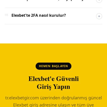
tüm özelliklere erişebilirsiniz.
adres üzerinden Kayıt Ol butonuna tıklayın, formu
doldurun ve e-posta veya SMS doğrulamasını
tamamlayın. Hesabınız hemen aktif olur ve hoş geldin
Elexbet giriş ekranındaki "Şifremi Unuttum"
08
Elexbet'te 2FA nasıl kurulur?
avantajlarına anında kavuşursunuz.
bağlantısına tıklayın. Üyelik e-posta adresinize
sıfırlama bağlantısı gönderilecektir. Bağlantı 15 dakika
geçerlidir. E-posta gelmezse spam klasörünüzü
Elexbet hesabınıza giriş yapın, sağ üstteki profil
kontrol edin; sorun devam ederse Elexbet canlı
menüsünden Güvenlik Ayarları'na gidin ve İki Faktörlü
desteğe başvurun.
Doğrulama seçeneğini aktif hale getirin. SMS veya
authenticator uygulama seçeneklerinden birini tercih
edin. SMS'e kıyasla authenticator uygulaması (Google,
Microsoft) SIM swap saldırılarına karşı çok daha
güvenlidir.
HEMEN BAŞLAYIN
Elexbet'e Güvenli
Giriş Yapın
tr.elexbetgir.com üzerinden doğrulanmış güncel
Elexbet giriş adresine ulaşın ve tüm üye