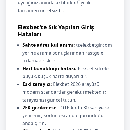
üyeliğiniz anında aktif olur. Üyelik
tamamen ücretsizdir.
Elexbet'te Sık Yapılan Giriş
Hataları
Sahte adres kullanımı:
tr.elexbetgir.com
yerine arama sonuçlarından rastgele
tıklamak risktir.
Harf büyüklüğü hatası:
Elexbet şifreleri
büyük/küçük harfe duyarlıdır.
Eski tarayıcı:
Elexbet 2026 arayüzü
modern standartlar gerektirmektedir;
tarayıcınızı güncel tutun.
2FA gecikmesi:
TOTP kodu 30 saniyede
yenilenir; kodun ekranda göründüğü
anda girin.