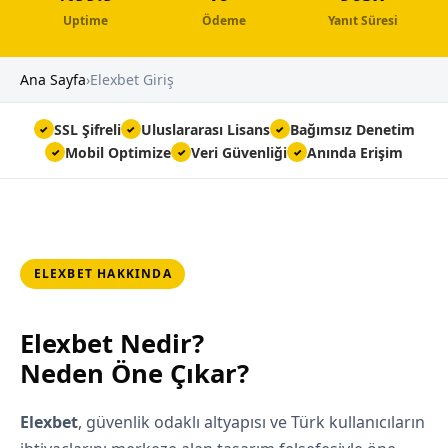
Uptime
Ödeme
Yanıt Süresi
Ana Sayfa
›
Elexbet Giriş
SSL Şifreli
Uluslararası Lisans
Bağımsız Denetim
✓
✓
✓
Mobil Optimize
Veri Güvenliği
Anında Erişim
✓
✓
✓
ELEXBET HAKKINDA
Elexbet Nedir?
Neden Öne Çıkar?
Elexbet
, güvenlik odaklı altyapısı ve Türk kullanıcıların