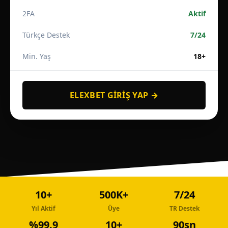
2FA
Aktif
Türkçe Destek
7/24
Min. Yaş
18+
ELEXBET GİRİŞ YAP →
10+
500K+
7/24
Yıl Aktif
Üye
TR Destek
%99.9
10+
90sn