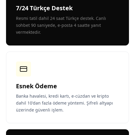
7/24 Türkçe Destek
Resmi tatil dahil 24 saat Türkçe destek. Canlı
sohbet 90 saniyede, e-posta 4 saatte yanıt
vermektedir.
Esnek Ödeme
Banka havalesi, kredi kartı, e-cüzdan ve kripto
dahil 10'dan fazla ödeme yöntemi. Şifreli altyapı
üzerinde güvenli işlem.