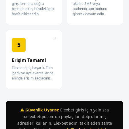
giriş formuna doğru
aktifse SMS veya
biçimde girin; büyük/küçük
authenticator kodunu
harfe dikkat edin.
girerek devam edin.
5
Erişim Tamam!
Elexbet giriş başarılı. Tüm
içerik ve üye avantajlarına
anında erişim sağladınız.
⚠ Güvenlik Uyarısı:
Elexbet giriş için yalnızca
tr.elexbetgir.com'da paylaşılan doğrulanmış
adresleri kullanın. Elexbet adını taklit eden sahte