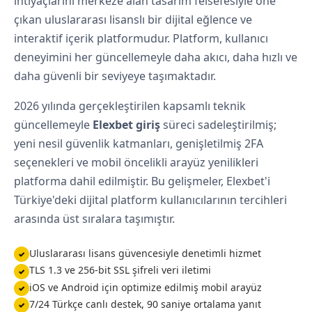
ihtiyaçlarını merkeze alan tasarım felsefesiyle öne
çıkan uluslararası lisanslı bir dijital eğlence ve
interaktif içerik platformudur. Platform, kullanıcı
deneyimini her güncellemeyle daha akıcı, daha hızlı ve
daha güvenli bir seviyeye taşımaktadır.
2026 yılında gerçekleştirilen kapsamlı teknik
güncellemeyle
Elexbet giriş
süreci sadeleştirilmiş;
yeni nesil güvenlik katmanları, genişletilmiş 2FA
seçenekleri ve mobil öncelikli arayüz yenilikleri
platforma dahil edilmiştir. Bu gelişmeler, Elexbet'i
Türkiye'deki dijital platform kullanıcılarının tercihleri
arasında üst sıralara taşımıştır.
Uluslararası lisans güvencesiyle denetimli hizmet
✓
TLS 1.3 ve 256-bit SSL şifreli veri iletimi
✓
iOS ve Android için optimize edilmiş mobil arayüz
✓
7/24 Türkçe canlı destek, 90 saniye ortalama yanıt
✓