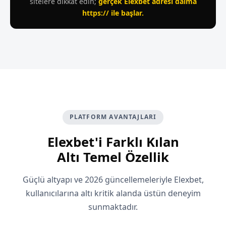
sitelere dikkat edin;
gerçek Elexbet adresi daima
https:// ile başlar.
PLATFORM AVANTAJLARI
Elexbet'i Farklı Kılan
Altı Temel Özellik
Güçlü altyapı ve 2026 güncellemeleriyle Elexbet,
kullanıcılarına altı kritik alanda üstün deneyim
sunmaktadır.