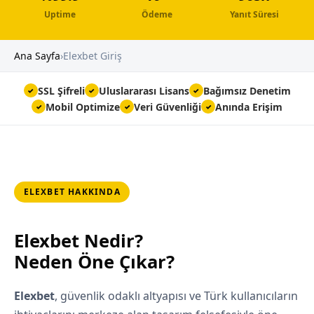
Uptime
Ödeme
Yanıt Süresi
Ana Sayfa
›
Elexbet Giriş
SSL Şifreli
Uluslararası Lisans
Bağımsız Denetim
✓
✓
✓
Mobil Optimize
Veri Güvenliği
Anında Erişim
✓
✓
✓
ELEXBET HAKKINDA
Elexbet Nedir?
Neden Öne Çıkar?
Elexbet
, güvenlik odaklı altyapısı ve Türk kullanıcıların