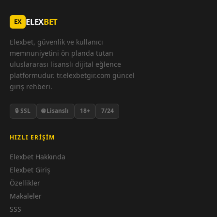
ELEX
BET
EX
Elexbet, güvenlik ve kullanıcı
memnuniyetini ön planda tutan
uluslararası lisanslı dijital eğlence
platformudur. tr.elexbetgir.com güncel
giriş rehberi.
🔒 SSL
🌐 Lisanslı
18+
7/24
HIZLI ERIŞIM
Elexbet Hakkında
Elexbet Giriş
Özellikler
Makaleler
SSS