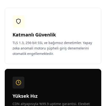
Katmanlı Güvenlik
TLS 1.3, 256-bit SSL ve bağımsız denetimler. Yapay
zeka anomali motoru şüpheli giriş denemelerini
otomatik engellemektedir.
Yüksek Hız
CDN altyapısıyla %99.9 uptime garantisi. Elexbet