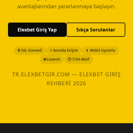
avantajlarından yararlanmaya başlayın.
Elexbet Giriş Yap
Sıkça Sorulanlar
🔒 SSL Güvenli
⚡ Anında Erişim
📱 Mobil Uyumlu
🌐 Lisanslı
🕐 7/24 Aktif
TR.ELEXBETGIR.COM — ELEXBET GİRİŞ
REHBERİ 2026