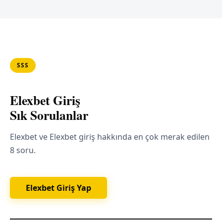
SSS
Elexbet Giriş
Sık Sorulanlar
Elexbet ve Elexbet giriş hakkında en çok merak edilen
8 soru.
Elexbet Giriş Yap