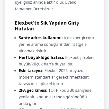
üyeliğiniz anında aktif olur. Üyelik
tamamen ücretsizdir.
Elexbet'te Sık Yapılan Giriş
Hataları
Sahte adres kullanımı:
tr.elexbetgir.com
yerine arama sonuçlarından rastgele
tıklamak risktir.
Harf büyüklüğü hatası:
Elexbet şifreleri
büyük/küçük harfe duyarlıdır.
Eski tarayıcı:
Elexbet 2026 arayüzü
modern standartlar gerektirmektedir;
tarayıcınızı güncel tutun.
2FA gecikmesi:
TOTP kodu 30 saniyede
yenilenir; kodun ekranda göründüğü
anda girin.