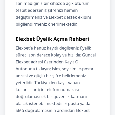
Tanımadığınız bir cihazda açık oturum
tespit ederseniz şifrenizi hemen
değiştirmeniz ve Elexbet destek ekibini
bilgilendirmeniz önerilmektedir.
Elexbet Üyelik Açma Rehberi
Elexbet'e henüz kayıtlı değilseniz üyelik
süreci son derece kolay ve hızlıdır. Güncel
Elexbet adresi üzerinden Kayıt Ol
butonuna tıklayın; isim, soyisim, e-posta
adresi ve güçlü bir şifre belirlemeniz
yeterlidir. Türkiye'den kayıt yapan
kullanıcılar için telefon numarası
doğrulaması ek bir güvenlik katmanı
olarak istenebilmektedir. E-posta ya da
SMS doğrulamasının ardından Elexbet