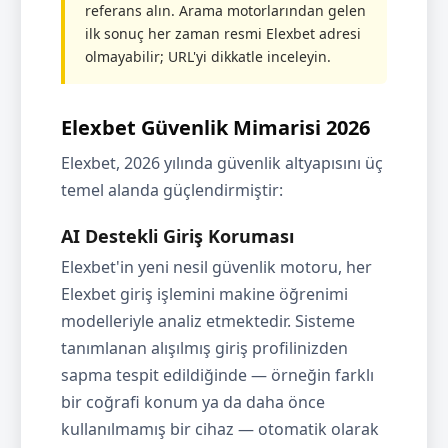
referans alın. Arama motorlarından gelen
ilk sonuç her zaman resmi Elexbet adresi
olmayabilir; URL'yi dikkatle inceleyin.
Elexbet Güvenlik Mimarisi 2026
Elexbet, 2026 yılında güvenlik altyapısını üç
temel alanda güçlendirmiştir:
AI Destekli Giriş Koruması
Elexbet'in yeni nesil güvenlik motoru, her
Elexbet giriş işlemini makine öğrenimi
modelleriyle analiz etmektedir. Sisteme
tanımlanan alışılmış giriş profilinizden
sapma tespit edildiğinde — örneğin farklı
bir coğrafi konum ya da daha önce
kullanılmamış bir cihaz — otomatik olarak