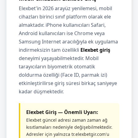
Elexbet'in 2026 arayüz yenilemesi, mobil
cihazları birinci sınıf platform olarak ele
almaktadır. iPhone kullanıcıları Safari,
Android kullanıcıları ise Chrome veya
Samsung Internet aracılığıyla ek uygulama
indirmeksizin tam özellikli
Elexbet giriş
deneyimi yaşayabilmektedir. Mobil
tarayıcıların biyometrik otomatik
doldurma özelliği (Face ID, parmak izi)
etkinleştirilirse giriş süresi birkaç saniyeye
kadar düşmektedir.
Elexbet Giriş — Önemli Uyarı:
Elexbet güncel adresi zaman zaman ağ
kısıtlamaları nedeniyle değişebilmektedir.
Adresler için yalnızca tr.elexbetgir.com'u