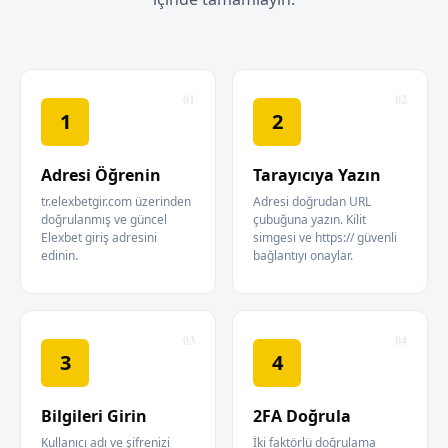
1
2
Adresi Öğrenin
Tarayıcıya Yazın
tr.elexbetgir.com üzerinden
Adresi doğrudan URL
doğrulanmış ve güncel
çubuğuna yazın. Kilit
Elexbet giriş adresini
simgesi ve https:// güvenli
edinin.
bağlantıyı onaylar.
3
4
Bilgileri Girin
2FA Doğrula
Kullanıcı adı ve şifrenizi
İki faktörlü doğrulama