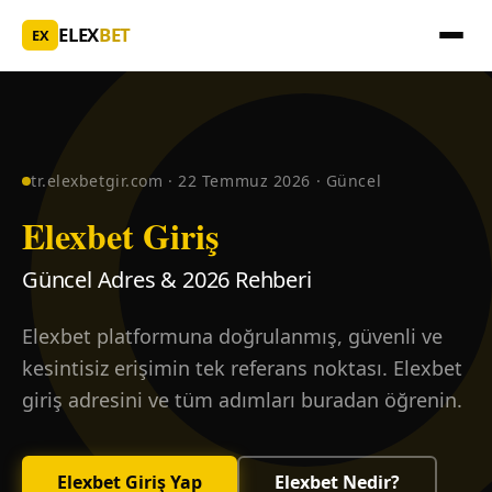
ELEX
BET
EX
tr.elexbetgir.com · 22 Temmuz 2026 · Güncel
Elexbet Giriş
Güncel Adres & 2026 Rehberi
Elexbet platformuna doğrulanmış, güvenli ve
kesintisiz erişimin tek referans noktası. Elexbet
giriş adresini ve tüm adımları buradan öğrenin.
Elexbet Giriş Yap
Elexbet Nedir?