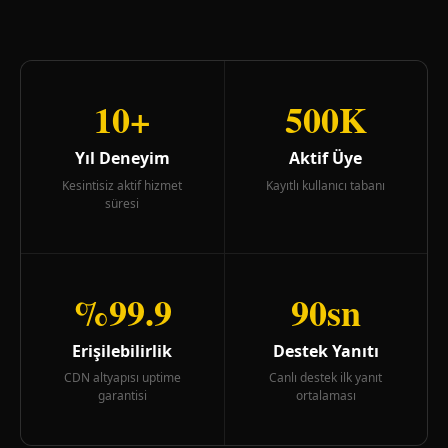
10+
500K
Yıl Deneyim
Aktif Üye
Kesintisiz aktif hizmet
Kayıtlı kullanıcı tabanı
süresi
%99.9
90sn
Erişilebilirlik
Destek Yanıtı
CDN altyapısı uptime
Canlı destek ilk yanıt
garantisi
ortalaması