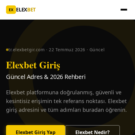
ELEX
BET
EX
tr.elexbetgir.com · 22 Temmuz 2026 · Güncel
Elexbet Giriş
Güncel Adres & 2026 Rehberi
Elexbet platformuna doğrulanmış, güvenli ve
kesintisiz erişimin tek referans noktası. Elexbet
giriş adresini ve tüm adımları buradan öğrenin.
Elexbet Giriş Yap
Elexbet Nedir?