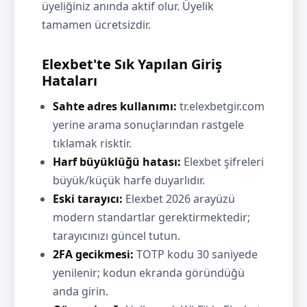
üyeliğiniz anında aktif olur. Üyelik
tamamen ücretsizdir.
Elexbet'te Sık Yapılan Giriş
Hataları
Sahte adres kullanımı:
tr.elexbetgir.com
yerine arama sonuçlarından rastgele
tıklamak risktir.
Harf büyüklüğü hatası:
Elexbet şifreleri
büyük/küçük harfe duyarlıdır.
Eski tarayıcı:
Elexbet 2026 arayüzü
modern standartlar gerektirmektedir;
tarayıcınızı güncel tutun.
2FA gecikmesi:
TOTP kodu 30 saniyede
yenilenir; kodun ekranda göründüğü
anda girin.