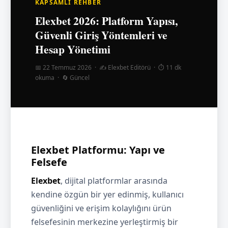
KAPSAMLI REHBER
Elexbet 2026: Platform Yapısı,
Güvenli Giriş Yöntemleri ve
Hesap Yönetimi
📅 22 Temmuz 2026 · ✍ Elexbet Editörü · ⏱ 11 dk
okuma · 🔄 Güncel
Elexbet Platformu: Yapı ve
Felsefe
Elexbet
, dijital platformlar arasında
kendine özgün bir yer edinmiş, kullanıcı
güvenliğini ve erişim kolaylığını ürün
felsefesinin merkezine yerleştirmiş bir