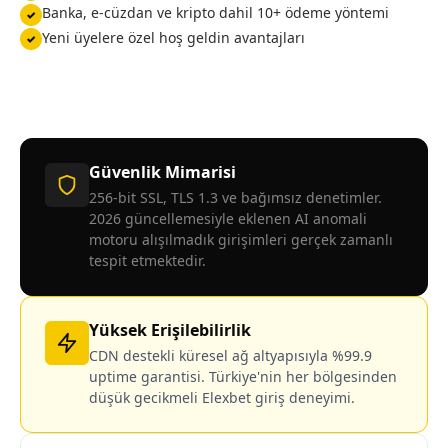
Banka, e-cüzdan ve kripto dahil 10+ ödeme yöntemi
✓
Yeni üyelere özel hoş geldin avantajları
✓
Güvenlik Mimarisi
256-bit SSL, TLS 1.3 ve bağımsız denetimler.
2026 güncellemesiyle eklenen AI anomali
motoru alışılmadık girişimleri gerçek zamanlı
tespit etmektedir.
Yüksek Erişilebilirlik
CDN destekli küresel ağ altyapısıyla %99.9
uptime garantisi. Türkiye'nin her bölgesinden
düşük gecikmeli Elexbet giriş deneyimi.