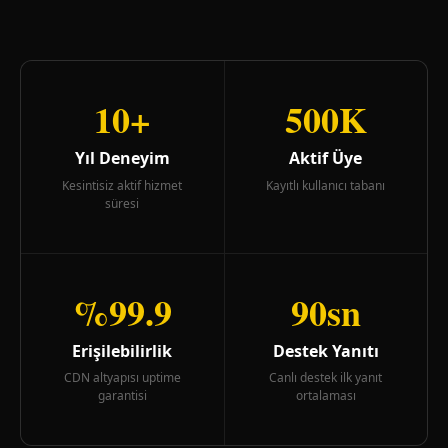
10+
500K
Yıl Deneyim
Aktif Üye
Kesintisiz aktif hizmet
Kayıtlı kullanıcı tabanı
süresi
%99.9
90sn
Erişilebilirlik
Destek Yanıtı
CDN altyapısı uptime
Canlı destek ilk yanıt
garantisi
ortalaması