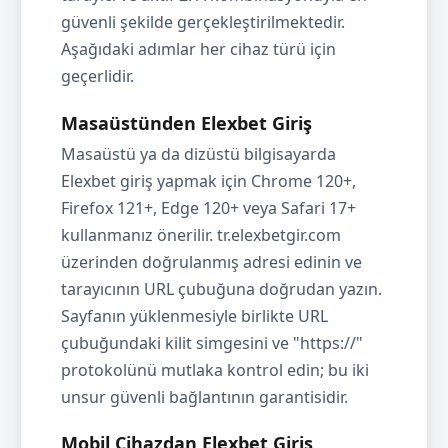
güvenli şekilde gerçekleştirilmektedir.
Aşağıdaki adımlar her cihaz türü için
geçerlidir.
Masaüstünden Elexbet Giriş
Masaüstü ya da dizüstü bilgisayarda
Elexbet giriş yapmak için Chrome 120+,
Firefox 121+, Edge 120+ veya Safari 17+
kullanmanız önerilir. tr.elexbetgir.com
üzerinden doğrulanmış adresi edinin ve
tarayıcının URL çubuğuna doğrudan yazın.
Sayfanın yüklenmesiyle birlikte URL
çubuğundaki kilit simgesini ve "https://"
protokolünü mutlaka kontrol edin; bu iki
unsur güvenli bağlantının garantisidir.
Mobil Cihazdan Elexbet Giriş