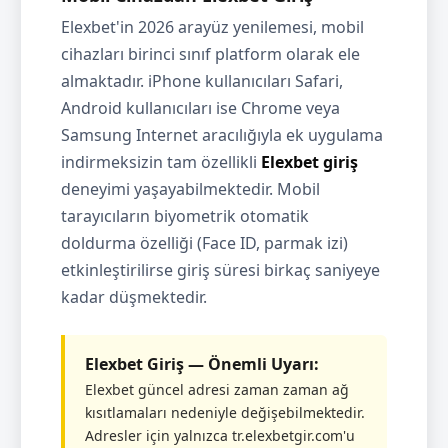
Elexbet'in 2026 arayüz yenilemesi, mobil
cihazları birinci sınıf platform olarak ele
almaktadır. iPhone kullanıcıları Safari,
Android kullanıcıları ise Chrome veya
Samsung Internet aracılığıyla ek uygulama
indirmeksizin tam özellikli
Elexbet giriş
deneyimi yaşayabilmektedir. Mobil
tarayıcıların biyometrik otomatik
doldurma özelliği (Face ID, parmak izi)
etkinleştirilirse giriş süresi birkaç saniyeye
kadar düşmektedir.
Elexbet Giriş — Önemli Uyarı:
Elexbet güncel adresi zaman zaman ağ
kısıtlamaları nedeniyle değişebilmektedir.
Adresler için yalnızca tr.elexbetgir.com'u