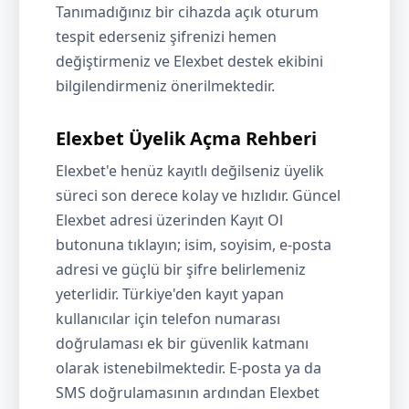
Tanımadığınız bir cihazda açık oturum
tespit ederseniz şifrenizi hemen
değiştirmeniz ve Elexbet destek ekibini
bilgilendirmeniz önerilmektedir.
Elexbet Üyelik Açma Rehberi
Elexbet'e henüz kayıtlı değilseniz üyelik
süreci son derece kolay ve hızlıdır. Güncel
Elexbet adresi üzerinden Kayıt Ol
butonuna tıklayın; isim, soyisim, e-posta
adresi ve güçlü bir şifre belirlemeniz
yeterlidir. Türkiye'den kayıt yapan
kullanıcılar için telefon numarası
doğrulaması ek bir güvenlik katmanı
olarak istenebilmektedir. E-posta ya da
SMS doğrulamasının ardından Elexbet