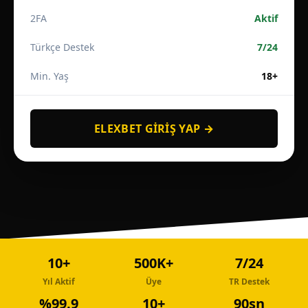
2FA
Aktif
Türkçe Destek
7/24
Min. Yaş
18+
ELEXBET GİRİŞ YAP →
10+
500K+
7/24
Yıl Aktif
Üye
TR Destek
%99.9
10+
90sn