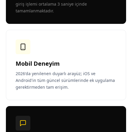
giriş işlemi ortalama 3 saniye içinde
tamamlanmaktadır.
Mobil Deneyim
2026'da yenilenen duyarlı arayüz; iOS ve
Android'in tüm güncel sürümlerinde ek uygulama
gerektirmeden tam erişim.