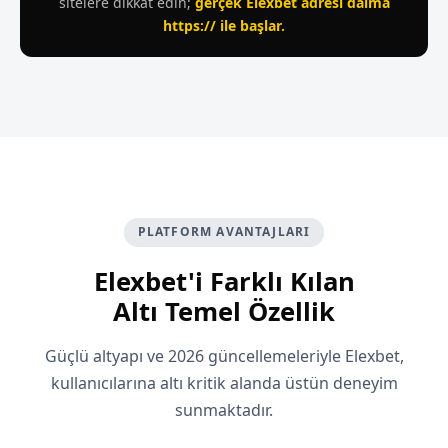
sitelere dikkat edin;
gerçek Elexbet adresi daima
https:// ile başlar.
PLATFORM AVANTAJLARI
Elexbet'i Farklı Kılan
Altı Temel Özellik
Güçlü altyapı ve 2026 güncellemeleriyle Elexbet,
kullanıcılarına altı kritik alanda üstün deneyim
sunmaktadır.