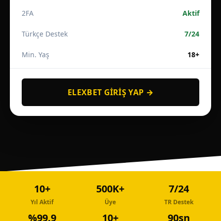
2FA
Aktif
Türkçe Destek
7/24
Min. Yaş
18+
ELEXBET GİRİŞ YAP →
10+
500K+
7/24
Yıl Aktif
Üye
TR Destek
%99.9
10+
90sn