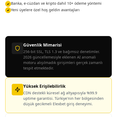
Banka, e-cüzdan ve kripto dahil 10+ ödeme yöntemi
✓
Yeni üyelere özel hoş geldin avantajları
✓
Güvenlik Mimarisi
256-bit SSL, TLS 1.3 ve bağımsız denetimler.
2026 güncellemesiyle eklenen AI anomali
motoru alışılmadık girişimleri gerçek zamanlı
tespit etmektedir.
Yüksek Erişilebilirlik
CDN destekli küresel ağ altyapısıyla %99.9
uptime garantisi. Türkiye'nin her bölgesinden
düşük gecikmeli Elexbet giriş deneyimi.