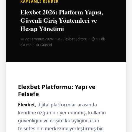
KAPSAMLI REHBER
Elexbet 2026: Platform Yapısı,
Güvenli Giriş Yöntemleri ve
Hesap Yönetimi
📅 22 Temmuz 2026 · ✍ Elexbet Editörü · ⏱ 11 dk
okuma · 🔄 Güncel
Elexbet Platformu: Yapı ve
Felsefe
Elexbet
, dijital platformlar arasında
kendine özgün bir yer edinmiş, kullanıcı
güvenliğini ve erişim kolaylığını ürün
felsefesinin merkezine yerleştirmiş bir