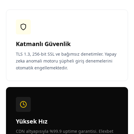
Katmanlı Güvenlik
TLS 1.3, 256-bit SSL ve bağımsız denetimler. Yapay
zeka anomali motoru şüpheli giriş denemelerini
otomatik engellemektedir.
Yüksek Hız
CDN altyapısıyla %99.9 uptime garantisi. Elexbet