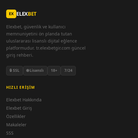
ELEX
BET
EX
Elexbet, güvenlik ve kullanıcı
memnuniyetini ön planda tutan
uluslararası lisanslı dijital eğlence
platformudur. tr.elexbetgir.com güncel
giriş rehberi.
🔒 SSL
🌐 Lisanslı
18+
7/24
HIZLI ERIŞIM
Elexbet Hakkında
Elexbet Giriş
Özellikler
Makaleler
SSS