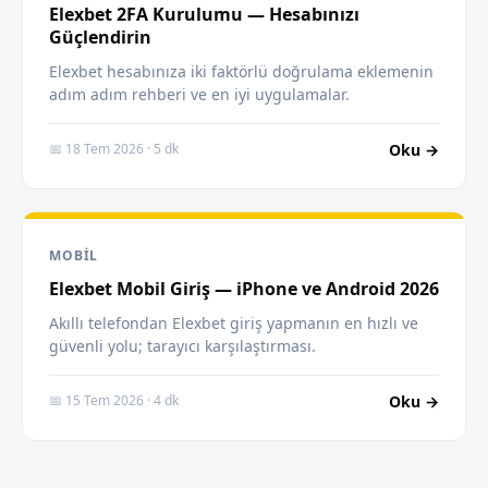
Elexbet 2FA Kurulumu — Hesabınızı
Güçlendirin
Elexbet hesabınıza iki faktörlü doğrulama eklemenin
adım adım rehberi ve en iyi uygulamalar.
Oku →
📅 18 Tem 2026 · 5 dk
MOBIL
Elexbet Mobil Giriş — iPhone ve Android 2026
Akıllı telefondan Elexbet giriş yapmanın en hızlı ve
güvenli yolu; tarayıcı karşılaştırması.
Oku →
📅 15 Tem 2026 · 4 dk