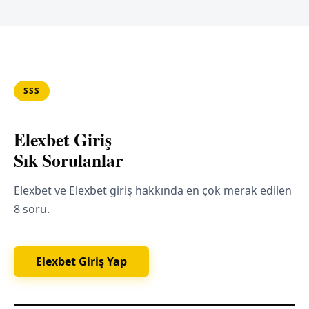
SSS
Elexbet Giriş
Sık Sorulanlar
Elexbet ve Elexbet giriş hakkında en çok merak edilen
8 soru.
Elexbet Giriş Yap