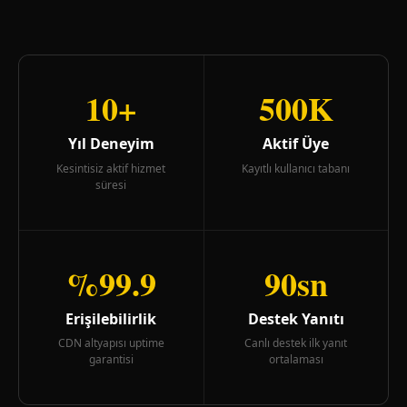
10+
500K
Yıl Deneyim
Aktif Üye
Kesintisiz aktif hizmet
Kayıtlı kullanıcı tabanı
süresi
%99.9
90sn
Erişilebilirlik
Destek Yanıtı
CDN altyapısı uptime
Canlı destek ilk yanıt
garantisi
ortalaması