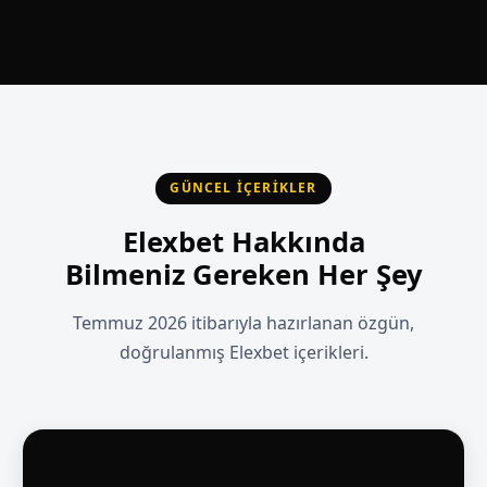
GÜNCEL İÇERIKLER
Elexbet Hakkında
Bilmeniz Gereken Her Şey
Temmuz 2026 itibarıyla hazırlanan özgün,
doğrulanmış Elexbet içerikleri.