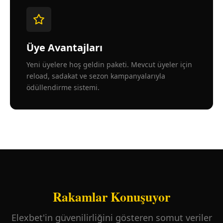
Üye Avantajları
Yeni üyelere hoş geldin paketi. Mevcut üyeler için
reload, sadakat ve sezon kampanyalarıyla
ödüllendirme sistemi.
Rakamlar Konuşuyor
Elexbet'in güvenilirliğini gösteren somut veriler