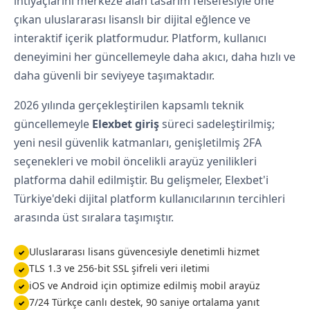
ihtiyaçlarını merkeze alan tasarım felsefesiyle öne
çıkan uluslararası lisanslı bir dijital eğlence ve
interaktif içerik platformudur. Platform, kullanıcı
deneyimini her güncellemeyle daha akıcı, daha hızlı ve
daha güvenli bir seviyeye taşımaktadır.
2026 yılında gerçekleştirilen kapsamlı teknik
güncellemeyle
Elexbet giriş
süreci sadeleştirilmiş;
yeni nesil güvenlik katmanları, genişletilmiş 2FA
seçenekleri ve mobil öncelikli arayüz yenilikleri
platforma dahil edilmiştir. Bu gelişmeler, Elexbet'i
Türkiye'deki dijital platform kullanıcılarının tercihleri
arasında üst sıralara taşımıştır.
Uluslararası lisans güvencesiyle denetimli hizmet
✓
TLS 1.3 ve 256-bit SSL şifreli veri iletimi
✓
iOS ve Android için optimize edilmiş mobil arayüz
✓
7/24 Türkçe canlı destek, 90 saniye ortalama yanıt
✓