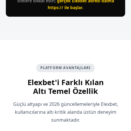
sitelere dikkat edin;
gerçek Elexbet adresi daima
https:// ile başlar.
PLATFORM AVANTAJLARI
Elexbet'i Farklı Kılan
Altı Temel Özellik
Güçlü altyapı ve 2026 güncellemeleriyle Elexbet,
kullanıcılarına altı kritik alanda üstün deneyim
sunmaktadır.