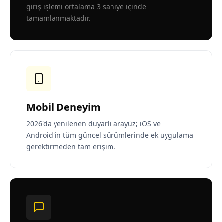
giriş işlemi ortalama 3 saniye içinde
tamamlanmaktadır.
Mobil Deneyim
2026'da yenilenen duyarlı arayüz; iOS ve
Android'in tüm güncel sürümlerinde ek uygulama
gerektirmeden tam erişim.