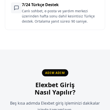
7/24 Türkçe Destek
Canlı sohbet, e-posta ve yardım merkezi
üzerinden hafta sonu dahil kesintisiz Türkçe
destek. Ortalama yanıt süresi 90 saniye.
ADIM ADIM
Elexbet Giriş
Nasıl Yapılır?
Beş kısa adımda Elexbet giriş işleminizi dakikalar
içinde tamamlayın.