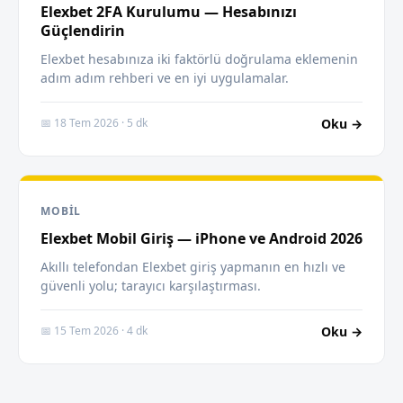
Elexbet 2FA Kurulumu — Hesabınızı
Güçlendirin
Elexbet hesabınıza iki faktörlü doğrulama eklemenin
adım adım rehberi ve en iyi uygulamalar.
Oku →
📅 18 Tem 2026 · 5 dk
MOBIL
Elexbet Mobil Giriş — iPhone ve Android 2026
Akıllı telefondan Elexbet giriş yapmanın en hızlı ve
güvenli yolu; tarayıcı karşılaştırması.
Oku →
📅 15 Tem 2026 · 4 dk