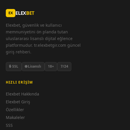
ELEX
BET
EX
Elexbet, güvenlik ve kullanıcı
memnuniyetini ön planda tutan
uluslararası lisanslı dijital eğlence
platformudur. tr.elexbetgir.com güncel
giriş rehberi.
🔒 SSL
🌐 Lisanslı
18+
7/24
HIZLI ERIŞIM
Elexbet Hakkında
Elexbet Giriş
Özellikler
Makaleler
SSS