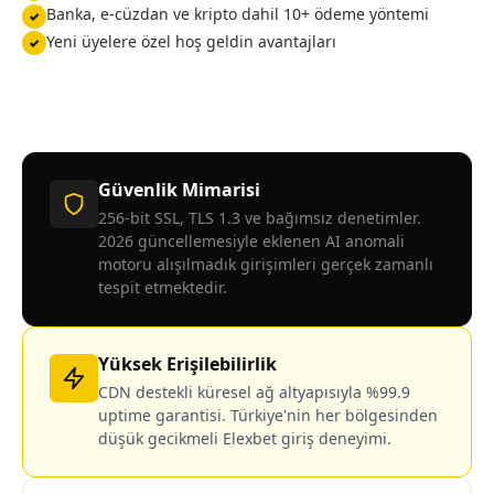
Banka, e-cüzdan ve kripto dahil 10+ ödeme yöntemi
✓
Yeni üyelere özel hoş geldin avantajları
✓
Güvenlik Mimarisi
256-bit SSL, TLS 1.3 ve bağımsız denetimler.
2026 güncellemesiyle eklenen AI anomali
motoru alışılmadık girişimleri gerçek zamanlı
tespit etmektedir.
Yüksek Erişilebilirlik
CDN destekli küresel ağ altyapısıyla %99.9
uptime garantisi. Türkiye'nin her bölgesinden
düşük gecikmeli Elexbet giriş deneyimi.