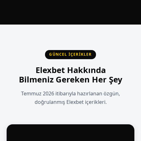
GÜNCEL İÇERIKLER
Elexbet Hakkında
Bilmeniz Gereken Her Şey
Temmuz 2026 itibarıyla hazırlanan özgün,
doğrulanmış Elexbet içerikleri.