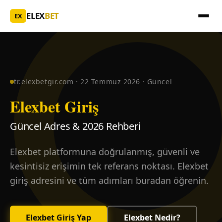
ELEX
BET
EX
tr.elexbetgir.com · 22 Temmuz 2026 · Güncel
Elexbet Giriş
Güncel Adres & 2026 Rehberi
Elexbet platformuna doğrulanmış, güvenli ve
kesintisiz erişimin tek referans noktası. Elexbet
giriş adresini ve tüm adımları buradan öğrenin.
Elexbet Giriş Yap
Elexbet Nedir?