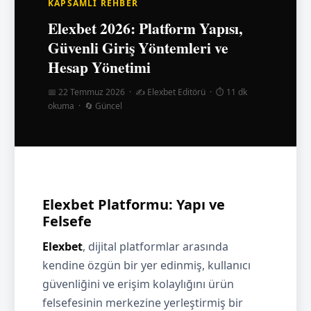
KAPSAMLI REHBER
Elexbet 2026: Platform Yapısı,
Güvenli Giriş Yöntemleri ve
Hesap Yönetimi
📅 22 Temmuz 2026 · ✍ Elexbet Editörü · ⏱ 11 dk
okuma · 🔄 Güncel
Elexbet Platformu: Yapı ve
Felsefe
Elexbet
, dijital platformlar arasında
kendine özgün bir yer edinmiş, kullanıcı
güvenliğini ve erişim kolaylığını ürün
felsefesinin merkezine yerleştirmiş bir