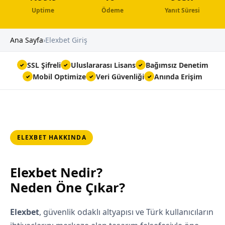
Uptime
Ödeme
Yanıt Süresi
Ana Sayfa
›
Elexbet Giriş
SSL Şifreli
Uluslararası Lisans
Bağımsız Denetim
✓
✓
✓
Mobil Optimize
Veri Güvenliği
Anında Erişim
✓
✓
✓
ELEXBET HAKKINDA
Elexbet Nedir?
Neden Öne Çıkar?
Elexbet
, güvenlik odaklı altyapısı ve Türk kullanıcıların