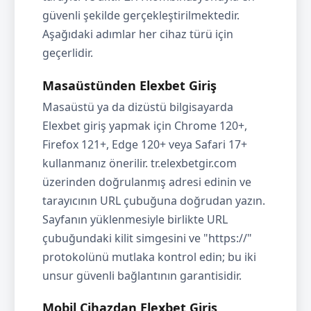
güvenli şekilde gerçekleştirilmektedir.
Aşağıdaki adımlar her cihaz türü için
geçerlidir.
Masaüstünden Elexbet Giriş
Masaüstü ya da dizüstü bilgisayarda
Elexbet giriş yapmak için Chrome 120+,
Firefox 121+, Edge 120+ veya Safari 17+
kullanmanız önerilir. tr.elexbetgir.com
üzerinden doğrulanmış adresi edinin ve
tarayıcının URL çubuğuna doğrudan yazın.
Sayfanın yüklenmesiyle birlikte URL
çubuğundaki kilit simgesini ve "https://"
protokolünü mutlaka kontrol edin; bu iki
unsur güvenli bağlantının garantisidir.
Mobil Cihazdan Elexbet Giriş