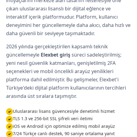
ihtiyaçlarını merkeze alan tasarım felsefesiyle öne
çıkan uluslararası lisanslı bir dijital eğlence ve
interaktif içerik platformudur. Platform, kullanıcı
deneyimini her güncellemeyle daha akıcı, daha hızlı ve
daha güvenli bir seviyeye taşımaktadır.
2026 yılında gerçekleştirilen kapsamlı teknik
güncellemeyle
Elexbet giriş
süreci sadeleştirilmiş;
yeni nesil güvenlik katmanları, genişletilmiş 2FA
seçenekleri ve mobil öncelikli arayüz yenilikleri
platforma dahil edilmiştir. Bu gelişmeler, Elexbet'i
Türkiye'deki dijital platform kullanıcılarının tercihleri
arasında üst sıralara taşımıştır.
Uluslararası lisans güvencesiyle denetimli hizmet
✓
TLS 1.3 ve 256-bit SSL şifreli veri iletimi
✓
iOS ve Android için optimize edilmiş mobil arayüz
✓
7/24 Türkçe canlı destek, 90 saniye ortalama yanıt
✓