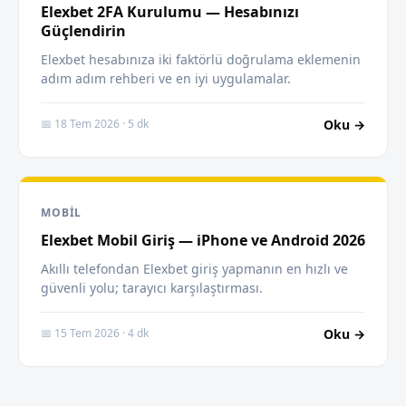
Elexbet 2FA Kurulumu — Hesabınızı
Güçlendirin
Elexbet hesabınıza iki faktörlü doğrulama eklemenin
adım adım rehberi ve en iyi uygulamalar.
Oku →
📅 18 Tem 2026 · 5 dk
MOBIL
Elexbet Mobil Giriş — iPhone ve Android 2026
Akıllı telefondan Elexbet giriş yapmanın en hızlı ve
güvenli yolu; tarayıcı karşılaştırması.
Oku →
📅 15 Tem 2026 · 4 dk