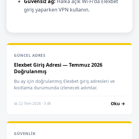
Güvensiz ağ:
Halka açık Wi-Fi'da Elexbet
giriş yaparken VPN kullanın.
GÜNCEL ADRES
Elexbet Giriş Adresi — Temmuz 2026
Doğrulanmış
Bu ay için doğrulanmış Elexbet giriş adresleri ve
kısıtlama durumunda izlenecek adımlar.
Oku →
📅 22 Tem 2026 · 3 dk
GÜVENLIK