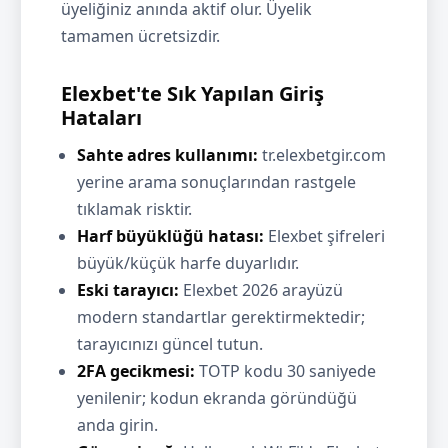
üyeliğiniz anında aktif olur. Üyelik
tamamen ücretsizdir.
Elexbet'te Sık Yapılan Giriş
Hataları
Sahte adres kullanımı:
tr.elexbetgir.com
yerine arama sonuçlarından rastgele
tıklamak risktir.
Harf büyüklüğü hatası:
Elexbet şifreleri
büyük/küçük harfe duyarlıdır.
Eski tarayıcı:
Elexbet 2026 arayüzü
modern standartlar gerektirmektedir;
tarayıcınızı güncel tutun.
2FA gecikmesi:
TOTP kodu 30 saniyede
yenilenir; kodun ekranda göründüğü
anda girin.