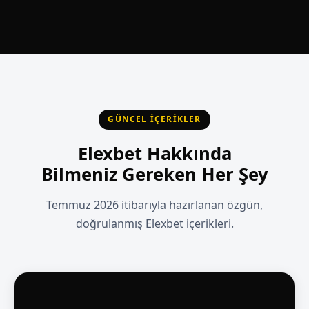
GÜNCEL İÇERIKLER
Elexbet Hakkında
Bilmeniz Gereken Her Şey
Temmuz 2026 itibarıyla hazırlanan özgün,
doğrulanmış Elexbet içerikleri.