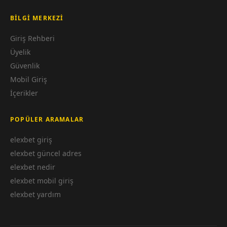
BILGI MERKEZI
Giriş Rehberi
Üyelik
Güvenlik
Mobil Giriş
İçerikler
POPÜLER ARAMALAR
elexbet giriş
elexbet güncel adres
elexbet nedir
elexbet mobil giriş
elexbet yardım