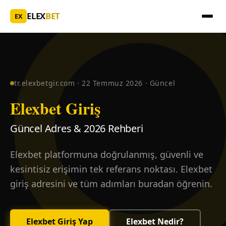
ELEX
BET
EX
tr.elexbetgir.com · 22 Temmuz 2026 · Güncel
Elexbet Giriş
Güncel Adres & 2026 Rehberi
Elexbet platformuna doğrulanmış, güvenli ve
kesintisiz erişimin tek referans noktası. Elexbet
giriş adresini ve tüm adımları buradan öğrenin.
Elexbet Giriş Yap
Elexbet Nedir?