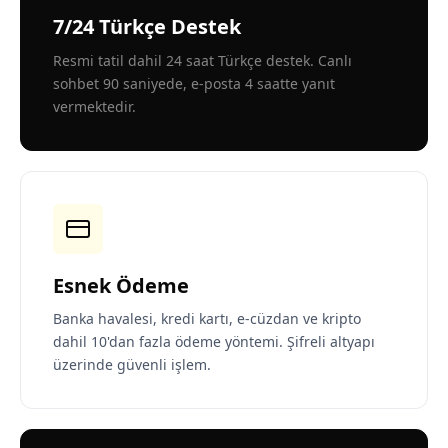
7/24 Türkçe Destek
Resmi tatil dahil 24 saat Türkçe destek. Canlı
sohbet 90 saniyede, e-posta 4 saatte yanıt
vermektedir.
Esnek Ödeme
Banka havalesi, kredi kartı, e-cüzdan ve kripto
dahil 10'dan fazla ödeme yöntemi. Şifreli altyapı
üzerinde güvenli işlem.