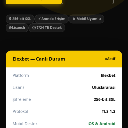
🔒 256-bit SSL
⚡ Anında Erişim
📱 Mobil Uyumlu
🌐 Lisanslı
🕐 7/24 TR Destek
Elexbet — Canlı Durum
Aktif
Platform
Elexbet
Lisans
Uluslararası
Şifreleme
256-bit SSL
Protokol
TLS 1.3
Mobil Destek
iOS & Android