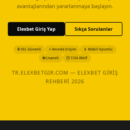
avantajlarından yararlanmaya başlayın.
Elexbet Giriş Yap
Sıkça Sorulanlar
🔒 SSL Güvenli
⚡ Anında Erişim
📱 Mobil Uyumlu
🌐 Lisanslı
🕐 7/24 Aktif
TR.ELEXBETGIR.COM — ELEXBET GİRİŞ
REHBERİ 2026