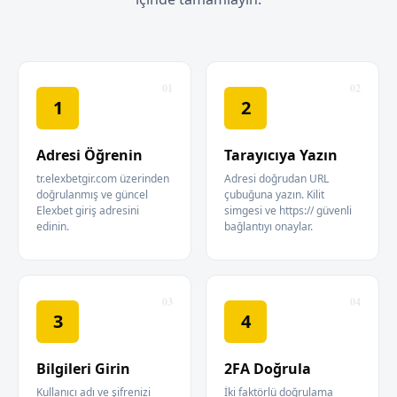
1
2
Adresi Öğrenin
Tarayıcıya Yazın
tr.elexbetgir.com üzerinden
Adresi doğrudan URL
doğrulanmış ve güncel
çubuğuna yazın. Kilit
Elexbet giriş adresini
simgesi ve https:// güvenli
edinin.
bağlantıyı onaylar.
3
4
Bilgileri Girin
2FA Doğrula
Kullanıcı adı ve şifrenizi
İki faktörlü doğrulama