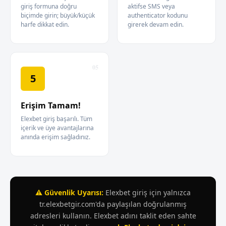
giriş formuna doğru
aktifse SMS veya
biçimde girin; büyük/küçük
authenticator kodunu
harfe dikkat edin.
girerek devam edin.
5
Erişim Tamam!
Elexbet giriş başarılı. Tüm
içerik ve üye avantajlarına
anında erişim sağladınız.
⚠ Güvenlik Uyarısı:
Elexbet giriş için yalnızca
tr.elexbetgir.com'da paylaşılan doğrulanmış
adresleri kullanın. Elexbet adını taklit eden sahte