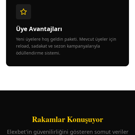
Üye Avantajları
Yeni üyelere hoş geldin paketi. Mevcut üyeler için
reload, sadakat ve sezon kampanyalarıyla
ödüllendirme sistemi.
Rakamlar Konuşuyor
Elexbet'in güvenilirliğini gösteren somut veriler