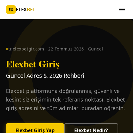
ELEX
BET
EX
tr.elexbetgir.com · 22 Temmuz 2026 · Güncel
Elexbet Giriş
Güncel Adres & 2026 Rehberi
Elexbet platformuna doğrulanmış, güvenli ve
kesintisiz erişimin tek referans noktası. Elexbet
giriş adresini ve tüm adımları buradan öğrenin.
Elexbet Giriş Yap
Elexbet Nedir?