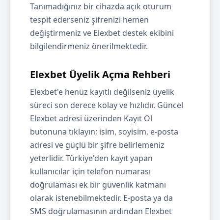
Tanımadığınız bir cihazda açık oturum
tespit ederseniz şifrenizi hemen
değiştirmeniz ve Elexbet destek ekibini
bilgilendirmeniz önerilmektedir.
Elexbet Üyelik Açma Rehberi
Elexbet'e henüz kayıtlı değilseniz üyelik
süreci son derece kolay ve hızlıdır. Güncel
Elexbet adresi üzerinden Kayıt Ol
butonuna tıklayın; isim, soyisim, e-posta
adresi ve güçlü bir şifre belirlemeniz
yeterlidir. Türkiye'den kayıt yapan
kullanıcılar için telefon numarası
doğrulaması ek bir güvenlik katmanı
olarak istenebilmektedir. E-posta ya da
SMS doğrulamasının ardından Elexbet