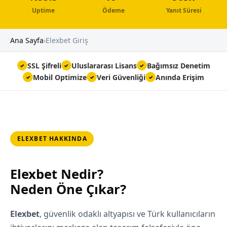
Uptime
Ödeme
Yanıt Süresi
Ana Sayfa
›
Elexbet Giriş
SSL Şifreli
Uluslararası Lisans
Bağımsız Denetim
✓
✓
✓
Mobil Optimize
Veri Güvenliği
Anında Erişim
✓
✓
✓
ELEXBET HAKKINDA
Elexbet Nedir?
Neden Öne Çıkar?
Elexbet
, güvenlik odaklı altyapısı ve Türk kullanıcıların