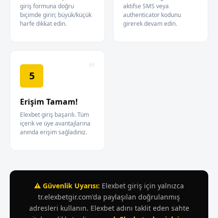
giriş formuna doğru
aktifse SMS veya
biçimde girin; büyük/küçük
authenticator kodunu
harfe dikkat edin.
girerek devam edin.
5
Erişim Tamam!
Elexbet giriş başarılı. Tüm
içerik ve üye avantajlarına
anında erişim sağladınız.
⚠ Güvenlik Uyarısı:
Elexbet giriş için yalnızca
tr.elexbetgir.com'da paylaşılan doğrulanmış
adresleri kullanın. Elexbet adını taklit eden sahte