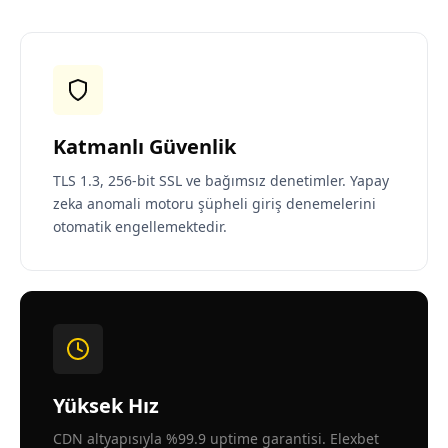
Katmanlı Güvenlik
TLS 1.3, 256-bit SSL ve bağımsız denetimler. Yapay
zeka anomali motoru şüpheli giriş denemelerini
otomatik engellemektedir.
Yüksek Hız
CDN altyapısıyla %99.9 uptime garantisi. Elexbet