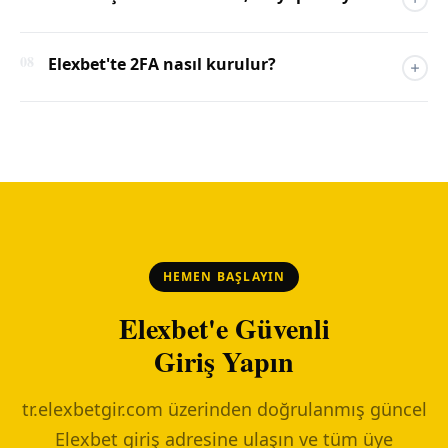
tüm özelliklere erişebilirsiniz.
adres üzerinden Kayıt Ol butonuna tıklayın, formu
doldurun ve e-posta veya SMS doğrulamasını
tamamlayın. Hesabınız hemen aktif olur ve hoş geldin
Elexbet giriş ekranındaki "Şifremi Unuttum"
08
Elexbet'te 2FA nasıl kurulur?
avantajlarına anında kavuşursunuz.
bağlantısına tıklayın. Üyelik e-posta adresinize
sıfırlama bağlantısı gönderilecektir. Bağlantı 15 dakika
geçerlidir. E-posta gelmezse spam klasörünüzü
Elexbet hesabınıza giriş yapın, sağ üstteki profil
kontrol edin; sorun devam ederse Elexbet canlı
menüsünden Güvenlik Ayarları'na gidin ve İki Faktörlü
desteğe başvurun.
Doğrulama seçeneğini aktif hale getirin. SMS veya
authenticator uygulama seçeneklerinden birini tercih
edin. SMS'e kıyasla authenticator uygulaması (Google,
Microsoft) SIM swap saldırılarına karşı çok daha
güvenlidir.
HEMEN BAŞLAYIN
Elexbet'e Güvenli
Giriş Yapın
tr.elexbetgir.com üzerinden doğrulanmış güncel
Elexbet giriş adresine ulaşın ve tüm üye