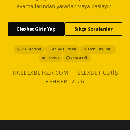
avantajlarından yararlanmaya başlayın.
Elexbet Giriş Yap
Sıkça Sorulanlar
🔒 SSL Güvenli
⚡ Anında Erişim
📱 Mobil Uyumlu
🌐 Lisanslı
🕐 7/24 Aktif
TR.ELEXBETGIR.COM — ELEXBET GİRİŞ
REHBERİ 2026