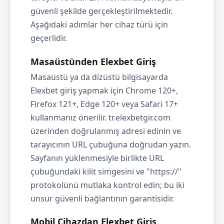
güvenli şekilde gerçekleştirilmektedir.
Aşağıdaki adımlar her cihaz türü için
geçerlidir.
Masaüstünden Elexbet Giriş
Masaüstü ya da dizüstü bilgisayarda
Elexbet giriş yapmak için Chrome 120+,
Firefox 121+, Edge 120+ veya Safari 17+
kullanmanız önerilir. tr.elexbetgir.com
üzerinden doğrulanmış adresi edinin ve
tarayıcının URL çubuğuna doğrudan yazın.
Sayfanın yüklenmesiyle birlikte URL
çubuğundaki kilit simgesini ve "https://"
protokolünü mutlaka kontrol edin; bu iki
unsur güvenli bağlantının garantisidir.
Mobil Cihazdan Elexbet Giriş