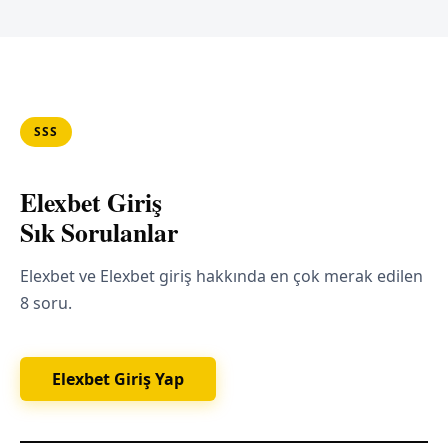
SSS
Elexbet Giriş
Sık Sorulanlar
Elexbet ve Elexbet giriş hakkında en çok merak edilen
8 soru.
Elexbet Giriş Yap