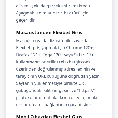
güvenli şekilde gerçekleştirilmektedir.
Aşağıdaki adımlar her cihaz türü için
geçerlidir.
Masaüstünden Elexbet Giriş
Masaüstü ya da dizüstü bilgisayarda
Elexbet giriş yapmak için Chrome 120+,
Firefox 121+, Edge 120+ veya Safari 17+
kullanmanız önerilir. tr.elexbetgir.com
üzerinden doğrulanmış adresi edinin ve
tarayıcının URL çubuğuna doğrudan yazın.
Sayfanın yüklenmesiyle birlikte URL
çubuğundaki kilit simgesini ve "https://"
protokolünü mutlaka kontrol edin; bu iki
unsur güvenli bağlantının garantisidir.
Mobil Cihazdan Elexbet Giriş