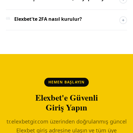
tüm özelliklere erişebilirsiniz.
adres üzerinden Kayıt Ol butonuna tıklayın, formu
doldurun ve e-posta veya SMS doğrulamasını
tamamlayın. Hesabınız hemen aktif olur ve hoş geldin
Elexbet giriş ekranındaki "Şifremi Unuttum"
08
Elexbet'te 2FA nasıl kurulur?
avantajlarına anında kavuşursunuz.
bağlantısına tıklayın. Üyelik e-posta adresinize
sıfırlama bağlantısı gönderilecektir. Bağlantı 15 dakika
geçerlidir. E-posta gelmezse spam klasörünüzü
Elexbet hesabınıza giriş yapın, sağ üstteki profil
kontrol edin; sorun devam ederse Elexbet canlı
menüsünden Güvenlik Ayarları'na gidin ve İki Faktörlü
desteğe başvurun.
Doğrulama seçeneğini aktif hale getirin. SMS veya
authenticator uygulama seçeneklerinden birini tercih
edin. SMS'e kıyasla authenticator uygulaması (Google,
Microsoft) SIM swap saldırılarına karşı çok daha
güvenlidir.
HEMEN BAŞLAYIN
Elexbet'e Güvenli
Giriş Yapın
tr.elexbetgir.com üzerinden doğrulanmış güncel
Elexbet giriş adresine ulaşın ve tüm üye