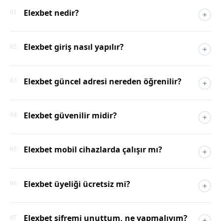
01
Elexbet nedir?
Elexbet, uluslararası lisans kapsamında faaliyet
02
Elexbet giriş nasıl yapılır?
gösteren, Türk kullanıcılara tam Türkçe arayüz ve 7/24
destek sunan dijital eğlence ve interaktif içerik
platformudur. Güvenlik odaklı altyapısı ve kesintisiz
tr.elexbetgir.com üzerinden doğrulanmış güncel
03
Elexbet güncel adresi nereden öğrenilir?
erişim altyapısıyla kullanıcı memnuniyetini öncelikli
Elexbet giriş adresini edinin. Adresi tarayıcınıza
hedef olarak benimseyen Elexbet, yıllar içinde güçlü
doğrudan yazın; URL'de kilit simgesi ve "https://"
bir üye tabanı oluşturmuştur.
olduğunu doğrulayın. Kullanıcı adı ve şifrenizi giriş
Elexbet güncel giriş adresi için tr.elexbetgir.com
04
Elexbet güvenilir midir?
formuna girin, Giriş butonuna tıklayın. 2FA aktifse
sayfasını düzenli olarak takip edin. Adres değişiklikleri
SMS ya da authenticator kodunuzu da girerek işlemi
anlık olarak güncellenmektedir. Arama motorlarından
tamamlayın.
ulaşılan sonuçlar her zaman resmi adres
Evet. Elexbet, uluslararası lisans çerçevesinde faaliyet
05
Elexbet mobil cihazlarda çalışır mı?
olmayabileceğinden, doğrulama için bu sayfayı
göstermekte olup bağımsız güvenlik denetimlerinden
kullanın ve adresi tarayıcınızda yer imi olarak
geçmektedir. 256-bit SSL şifreleme, TLS 1.3 protokolü
kaydedin.
ve yapay zeka destekli anomali tespiti, platformun
Evet. Elexbet'in 2026'da yenilenen duyarlı (responsive)
06
Elexbet üyeliği ücretsiz mi?
güvenlik standartlarını yüksek tutmaktadır.
arayüzü iOS ve Android'in tüm güncel sürümlerinde
sorunsuz çalışmaktadır. Ek uygulama indirmeye gerek
kalmadan mobil tarayıcıdan Elexbet giriş yapabilir,
Evet, Elexbet üyeliği tamamen ücretsizdir. Güncel
07
Elexbet şifremi unuttum, ne yapmalıyım?