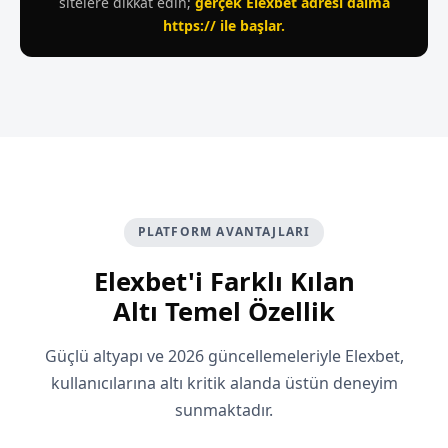
sitelere dikkat edin;
gerçek Elexbet adresi daima
https:// ile başlar.
PLATFORM AVANTAJLARI
Elexbet'i Farklı Kılan
Altı Temel Özellik
Güçlü altyapı ve 2026 güncellemeleriyle Elexbet,
kullanıcılarına altı kritik alanda üstün deneyim
sunmaktadır.