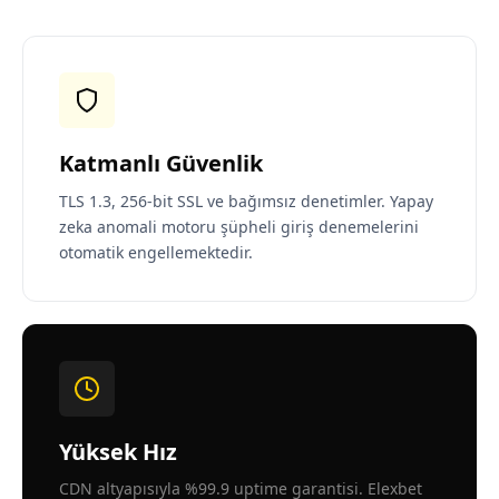
Katmanlı Güvenlik
TLS 1.3, 256-bit SSL ve bağımsız denetimler. Yapay
zeka anomali motoru şüpheli giriş denemelerini
otomatik engellemektedir.
Yüksek Hız
CDN altyapısıyla %99.9 uptime garantisi. Elexbet