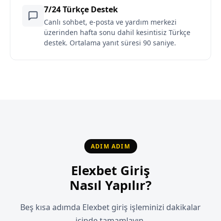
7/24 Türkçe Destek
Canlı sohbet, e-posta ve yardım merkezi
üzerinden hafta sonu dahil kesintisiz Türkçe
destek. Ortalama yanıt süresi 90 saniye.
ADIM ADIM
Elexbet Giriş
Nasıl Yapılır?
Beş kısa adımda Elexbet giriş işleminizi dakikalar
içinde tamamlayın.