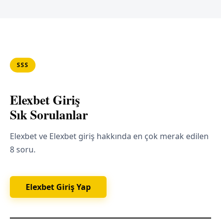
SSS
Elexbet Giriş
Sık Sorulanlar
Elexbet ve Elexbet giriş hakkında en çok merak edilen
8 soru.
Elexbet Giriş Yap