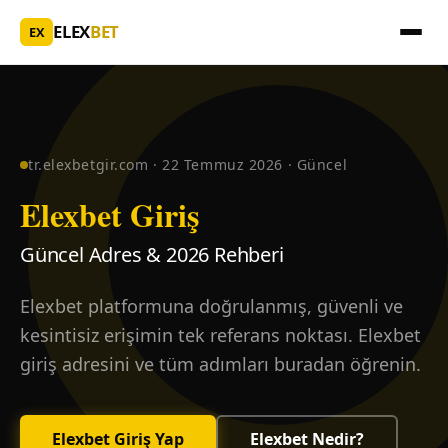
ELEX
BET
EX
tr.elexbetgir.com · 22 Temmuz 2026 · Güncel
Elexbet Giriş
Güncel Adres & 2026 Rehberi
Elexbet platformuna doğrulanmış, güvenli ve
kesintisiz erişimin tek referans noktası. Elexbet
giriş adresini ve tüm adımları buradan öğrenin.
Elexbet Giriş Yap
Elexbet Nedir?