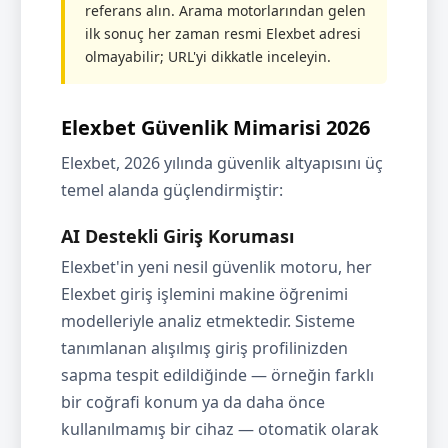
referans alın. Arama motorlarından gelen
ilk sonuç her zaman resmi Elexbet adresi
olmayabilir; URL'yi dikkatle inceleyin.
Elexbet Güvenlik Mimarisi 2026
Elexbet, 2026 yılında güvenlik altyapısını üç
temel alanda güçlendirmiştir:
AI Destekli Giriş Koruması
Elexbet'in yeni nesil güvenlik motoru, her
Elexbet giriş işlemini makine öğrenimi
modelleriyle analiz etmektedir. Sisteme
tanımlanan alışılmış giriş profilinizden
sapma tespit edildiğinde — örneğin farklı
bir coğrafi konum ya da daha önce
kullanılmamış bir cihaz — otomatik olarak