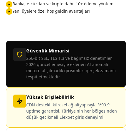
Banka, e-cüzdan ve kripto dahil 10+ ödeme yöntemi
✓
Yeni üyelere özel hoş geldin avantajları
✓
Güvenlik Mimarisi
256-bit SSL, TLS 1.3 ve bağımsız denetimler.
2026 güncellemesiyle eklenen AI anomali
motoru alışılmadık girişimleri gerçek zamanlı
tespit etmektedir.
Yüksek Erişilebilirlik
CDN destekli küresel ağ altyapısıyla %99.9
uptime garantisi. Türkiye'nin her bölgesinden
düşük gecikmeli Elexbet giriş deneyimi.