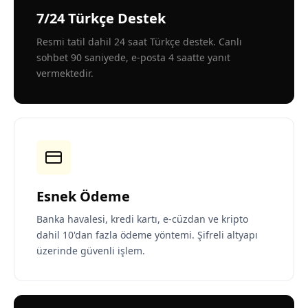
7/24 Türkçe Destek
Resmi tatil dahil 24 saat Türkçe destek. Canlı
sohbet 90 saniyede, e-posta 4 saatte yanıt
vermektedir.
Esnek Ödeme
Banka havalesi, kredi kartı, e-cüzdan ve kripto
dahil 10'dan fazla ödeme yöntemi. Şifreli altyapı
üzerinde güvenli işlem.