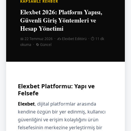
KAPSAMLI REHBER
Elexbet 2026: Platform Yapısı,
Güvenli Giriş Yöntemleri ve
Hesap Yönetimi
📅 22 Temmuz 2026 · ✍ Elexbet Editörü · ⏱ 11 dk
okuma · 🔄 Güncel
Elexbet Platformu: Yapı ve
Felsefe
Elexbet
, dijital platformlar arasında
kendine özgün bir yer edinmiş, kullanıcı
güvenliğini ve erişim kolaylığını ürün
felsefesinin merkezine yerleştirmiş bir