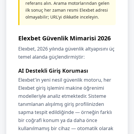
referans alın. Arama motorlarından gelen
ilk sonuç her zaman resmi Elexbet adresi
olmayabilir; URL'yi dikkatle inceleyin.
Elexbet Güvenlik Mimarisi 2026
Elexbet, 2026 yılında güvenlik altyapısını üç
temel alanda güçlendirmiştir:
AI Destekli Giriş Koruması
Elexbet'in yeni nesil güvenlik motoru, her
Elexbet giriş işlemini makine öğrenimi
modelleriyle analiz etmektedir. Sisteme
tanımlanan alışılmış giriş profilinizden
sapma tespit edildiğinde — örneğin farklı
bir coğrafi konum ya da daha önce
kullanılmamış bir cihaz — otomatik olarak