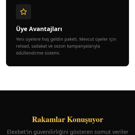
Üye Avantajları
Yeni üyelere hoş geldin paketi. Mevcut üyeler için
reload, sadakat ve sezon kampanyalarıyla
ödüllendirme sistemi.
Rakamlar Konuşuyor
Elexbet'in güvenilirliğini gösteren somut veriler