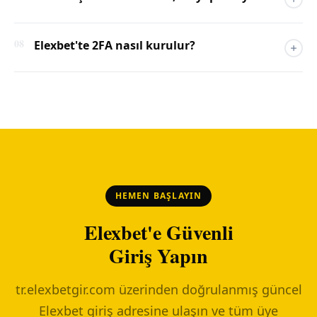
tüm özelliklere erişebilirsiniz.
adres üzerinden Kayıt Ol butonuna tıklayın, formu
doldurun ve e-posta veya SMS doğrulamasını
tamamlayın. Hesabınız hemen aktif olur ve hoş geldin
Elexbet giriş ekranındaki "Şifremi Unuttum"
08
Elexbet'te 2FA nasıl kurulur?
avantajlarına anında kavuşursunuz.
bağlantısına tıklayın. Üyelik e-posta adresinize
sıfırlama bağlantısı gönderilecektir. Bağlantı 15 dakika
geçerlidir. E-posta gelmezse spam klasörünüzü
Elexbet hesabınıza giriş yapın, sağ üstteki profil
kontrol edin; sorun devam ederse Elexbet canlı
menüsünden Güvenlik Ayarları'na gidin ve İki Faktörlü
desteğe başvurun.
Doğrulama seçeneğini aktif hale getirin. SMS veya
authenticator uygulama seçeneklerinden birini tercih
edin. SMS'e kıyasla authenticator uygulaması (Google,
Microsoft) SIM swap saldırılarına karşı çok daha
güvenlidir.
HEMEN BAŞLAYIN
Elexbet'e Güvenli
Giriş Yapın
tr.elexbetgir.com üzerinden doğrulanmış güncel
Elexbet giriş adresine ulaşın ve tüm üye