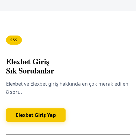
SSS
Elexbet Giriş
Sık Sorulanlar
Elexbet ve Elexbet giriş hakkında en çok merak edilen
8 soru.
Elexbet Giriş Yap