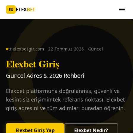
ELEX
BET
EX
tr.elexbetgir.com · 22 Temmuz 2026 · Güncel
Elexbet Giriş
Güncel Adres & 2026 Rehberi
Elexbet platformuna doğrulanmış, güvenli ve
kesintisiz erişimin tek referans noktası. Elexbet
giriş adresini ve tüm adımları buradan öğrenin.
Elexbet Giriş Yap
Elexbet Nedir?