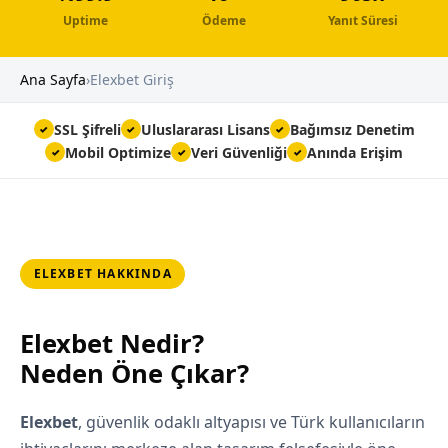
Uptime
Ödeme
Yanıt Süresi
Ana Sayfa
›
Elexbet Giriş
SSL Şifreli
Uluslararası Lisans
Bağımsız Denetim
✓
✓
✓
Mobil Optimize
Veri Güvenliği
Anında Erişim
✓
✓
✓
ELEXBET HAKKINDA
Elexbet Nedir?
Neden Öne Çıkar?
Elexbet
, güvenlik odaklı altyapısı ve Türk kullanıcıların